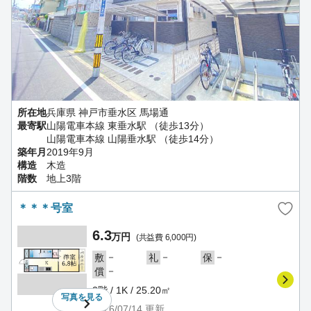
所在地
兵庫県 神戸市垂水区 馬場通
最寄駅
山陽電車本線 東垂水駅 （徒歩13分）
山陽電車本線 山陽垂水駅 （徒歩14分）
築年月
2019年9月
構造
木造
階数
地上3階
＊＊＊号室
6.3
万円
(共益費 6,000円)
－
－
－
敷
礼
保
－
償
2階 / 1K / 25.20㎡
写真を
見る
2026/07/14
更新