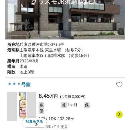
所在地
兵庫県
神戸市垂水区
山手
最寄駅
山陽電車本線
東垂水駅
（徒歩7分）
山陽電車本線
山陽垂水駅
（徒歩15分）
築年月
2026年8月
構造
木造
階数
地上3階
＊＊＊号室
8.45
万円
(共益費
3,500円
)
－
1ヶ月
－
敷
礼
保
－
償
1階
/
1DK
/
32.26㎡
写真を
見る
2026/07/14
更新