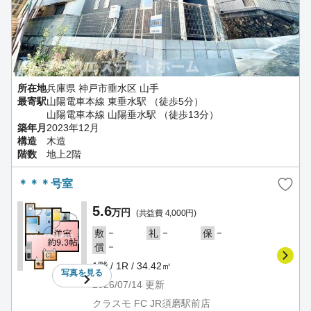
所在地
兵庫県 神戸市垂水区 山手
最寄駅
山陽電車本線 東垂水駅 （徒歩5分）
山陽電車本線 山陽垂水駅 （徒歩13分）
築年月
2023年12月
構造
木造
階数
地上2階
＊＊＊号室
5.6
万円
(共益費 4,000円)
－
－
－
敷
礼
保
－
償
1階 / 1R / 34.42㎡
写真を
見る
2026/07/14
更新
クラスモ FC JR須磨駅前店