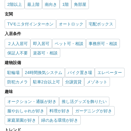
2階以上
最上階
南向き
1階
角部屋
玄関
TVモニタ付インターホン
オートロック
宅配ボックス
入居条件
２人入居可
即入居可
ペット可・相談
事務所可・相談
保証人不要
楽器可・相談
建物設備
駐輪場
24時間換気システム
バイク置き場
エレベーター
防犯カメラ
駐車2台以上可
分譲賃貸
メゾネット
趣味
オークション・通販が好き
推し活グッズを飾りたい
服やおしゃれが好き
料理が好き
ガーデニングが好き
家庭菜園が好き
緑のある環境が好き
トレンド