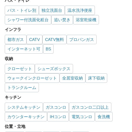
バス・トイレ
バス・トイレ別
独立洗面台
温水洗浄便座
シャワー付洗面化粧台
追い焚き
浴室乾燥機
インフラ
都市ガス
CATV
CATV無料
プロパンガス
インターネット可
BS
収納
クローゼット
シューズボックス
ウォークインクローゼット
全居室収納
床下収納
トランクルーム
キッチン
システムキッチン
ガスコンロ
ガスコンロ二口以上
カウンターキッチン
IHコンロ
電気コンロ
食洗機
位置・立地