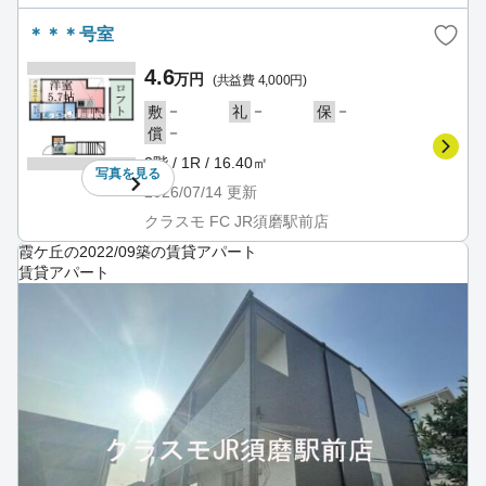
＊＊＊号室
4.6
万円
(共益費 4,000円)
－
－
－
敷
礼
保
－
償
2階 / 1R / 16.40㎡
写真を
見る
2026/07/14
更新
クラスモ FC JR須磨駅前店
霞ケ丘の2022/09築の賃貸アパート
賃貸アパート