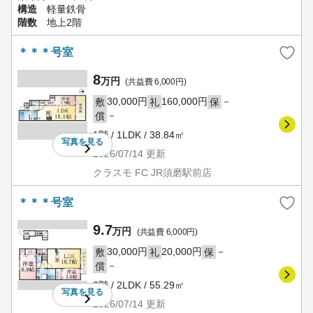
構造
軽量鉄骨
階数
地上2階
＊＊＊号室
8
万円
(共益費 6,000円)
30,000円
160,000円
－
敷
礼
保
－
償
1階 / 1LDK / 38.84㎡
写真を
見る
2026/07/14
更新
クラスモ FC JR須磨駅前店
＊＊＊号室
9.7
万円
(共益費 6,000円)
30,000円
20,000円
－
敷
礼
保
－
償
2階 / 2LDK / 55.29㎡
写真を
見る
2026/07/14
更新