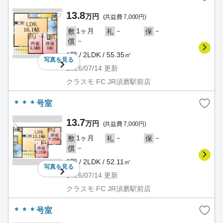
13.8
万円
(共益費 7,000円)
1ヶ月
－
－
敷
礼
保
－
償
1階 / 2LDK / 55.35㎡
写真を
見る
2026/07/14
更新
クラスモ FC JR須磨駅前店
＊＊＊号室
13.7
万円
(共益費 7,000円)
1ヶ月
－
－
敷
礼
保
－
償
2階 / 2LDK / 52.11㎡
写真を
見る
2026/07/14
更新
クラスモ FC JR須磨駅前店
＊＊＊号室