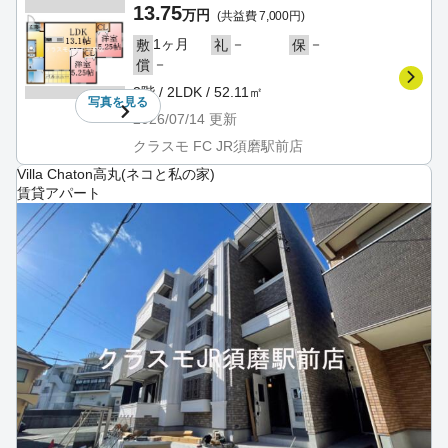
13.75
万円
(共益費 7,000円)
1ヶ月
－
－
敷
礼
保
－
償
3階 / 2LDK / 52.11㎡
写真を
見る
2026/07/14
更新
クラスモ FC JR須磨駅前店
Villa Chaton高丸(ネコと私の家)
賃貸アパート