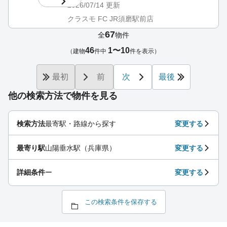
2026/07/14
更新
クラスモ FC JR須磨駅前店
67
全
物件
46
1〜10
（建物
件中
件を表示）
最初
前
次
最後
他の検索方法で物件を見る
検索方法
最寄駅・路線から探す
変更する
最寄り駅
山陽垂水駅（兵庫県）
変更する
詳細条件
ー
変更する
この検索条件を保存する