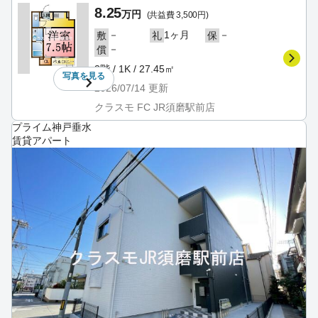
8.25
万円
(共益費 3,500円)
－
1ヶ月
－
敷
礼
保
－
償
3階 / 1K / 27.45㎡
写真を
見る
2026/07/14
更新
クラスモ FC JR須磨駅前店
プライム神戸垂水
賃貸アパート