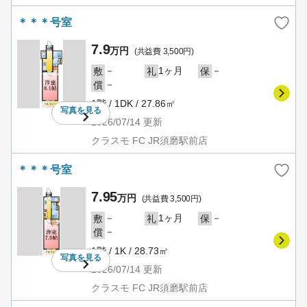
＊＊＊号室
7.9
万円
(共益費 3,500円)
－
1ヶ月
－
敷
礼
保
－
償
1階 / 1DK / 27.86㎡
写真を
見る
2026/07/14
更新
クラスモ FC JR須磨駅前店
＊＊＊号室
7.95
万円
(共益費 3,500円)
－
1ヶ月
－
敷
礼
保
－
償
1階 / 1K / 28.73㎡
写真を
見る
2026/07/14
更新
クラスモ FC JR須磨駅前店