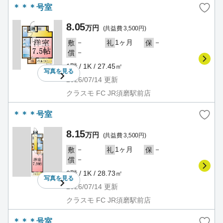
＊＊＊号室
8.05
万円
(共益費 3,500円)
－
1ヶ月
－
敷
礼
保
－
償
1階 / 1K / 27.45㎡
写真を
見る
2026/07/14
更新
クラスモ FC JR須磨駅前店
＊＊＊号室
8.15
万円
(共益費 3,500円)
－
1ヶ月
－
敷
礼
保
－
償
2階 / 1K / 28.73㎡
写真を
見る
2026/07/14
更新
クラスモ FC JR須磨駅前店
＊＊＊号室