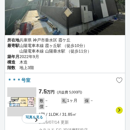
所在地
兵庫県 神戸市垂水区 霞ケ丘
最寄駅
山陽電車本線 霞ヶ丘駅 （徒歩10分）
山陽電車本線 山陽垂水駅 （徒歩11分）
築年月
2022年9月
構造
木造
階数
地上3階
＊＊＊号室
7.5
万円
(共益費 5,000円)
－
1ヶ月
－
敷
礼
保
－
償
1階 / 1LDK / 31.85㎡
写真を
見る
2026/07/14
更新