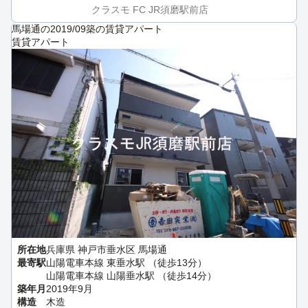
クラスモ FC JR須磨駅前店
馬場通の2019/09築の賃貸アパート
賃貸アパート
所在地
兵庫県 神戸市垂水区 馬場通
最寄駅
山陽電車本線 東垂水駅 （徒歩13分）
山陽電車本線 山陽垂水駅 （徒歩14分）
築年月
2019年9月
構造
木造