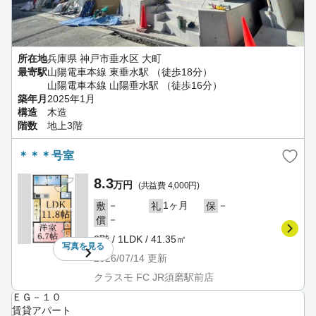
所在地
兵庫県 神戸市垂水区 大町
最寄駅
山陽電車本線 東垂水駅 （徒歩18分）
山陽電車本線 山陽垂水駅 （徒歩16分）
築年月
2025年1月
構造
木造
階数
地上3階
＊＊＊号室
8.3
万円
(共益費 4,000円)
－
1ヶ月
－
敷
礼
保
－
償
3階 / 1LDK / 41.35㎡
写真を
見る
2026/07/14
更新
クラスモ FC JR須磨駅前店
ＥＧ－１０
賃貸アパート