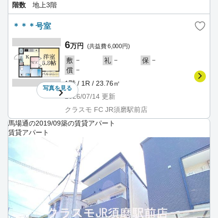
階数
地上3階
＊＊＊号室
6
万円
(共益費 6,000円)
－
－
－
敷
礼
保
－
償
1階 / 1R / 23.76㎡
写真を
見る
2026/07/14
更新
クラスモ FC JR須磨駅前店
馬場通の2019/09築の賃貸アパート
賃貸アパート