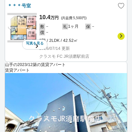
＊＊＊号室
10.4
万円
(共益費 5,500円)
－
1ヶ月
－
敷
礼
保
－
償
2階 / 2LDK / 42.52㎡
写真を
見る
2026/07/14
更新
クラスモ FC JR須磨駅前店
山手の2023/12築の賃貸アパート
賃貸アパート