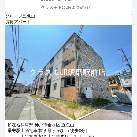
クラスモ FC JR須磨駅前店
グルーブ五色山
賃貸アパート
所在地
兵庫県 神戸市垂水区 五色山
最寄駅
山陽電車本線 霞ヶ丘駅 （徒歩6分）
山陽電車本線 山陽垂水駅 （徒歩13分）