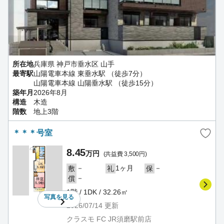
所在地
兵庫県 神戸市垂水区 山手
最寄駅
山陽電車本線 東垂水駅 （徒歩7分）
山陽電車本線 山陽垂水駅 （徒歩15分）
築年月
2026年8月
構造
木造
階数
地上3階
＊＊＊号室
8.45
万円
(共益費 3,500円)
－
1ヶ月
－
敷
礼
保
－
償
1階 / 1DK / 32.26㎡
写真を
見る
2026/07/14
更新
クラスモ FC JR須磨駅前店