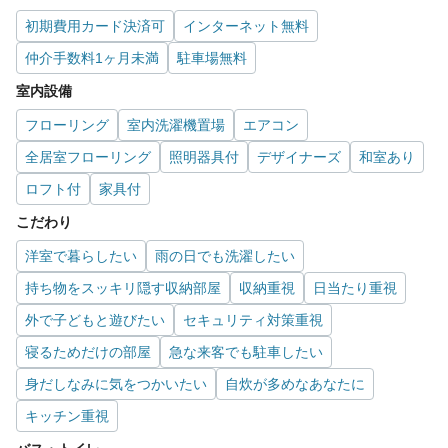
初期費用カード決済可
インターネット無料
仲介手数料1ヶ月未満
駐車場無料
室内設備
フローリング
室内洗濯機置場
エアコン
全居室フローリング
照明器具付
デザイナーズ
和室あり
ロフト付
家具付
こだわり
洋室で暮らしたい
雨の日でも洗濯したい
持ち物をスッキリ隠す収納部屋
収納重視
日当たり重視
外で子どもと遊びたい
セキュリティ対策重視
寝るためだけの部屋
急な来客でも駐車したい
身だしなみに気をつかいたい
自炊が多めなあなたに
キッチン重視