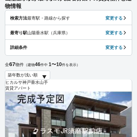
物情報
検索方法
最寄駅・路線から探す
変更する
最寄り駅
山陽垂水駅（兵庫県）
変更する
詳細条件
変更する
67
46
1〜10
全
物件
（建物
件中
件を表示）
ヒカルサ神戸垂水山手
賃貸アパート