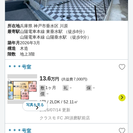
所在地
兵庫県 神戸市垂水区 川原
最寄駅
山陽電車本線 東垂水駅 （徒歩8分）
山陽電車本線 山陽垂水駅 （徒歩9分）
築年月
2026年3月
構造
木造
階数
地上3階
＊＊＊号室
13.6
万円
(共益費 7,000円)
1ヶ月
－
－
敷
礼
保
－
償
1階 / 2LDK / 52.11㎡
写真を
見る
2026/07/14
更新
クラスモ FC JR須磨駅前店
＊＊＊号室