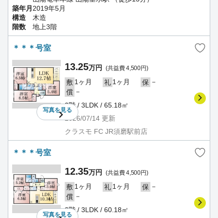
築年月
2019年5月
構造
木造
階数
地上3階
＊＊＊号室
13.25
万円
(共益費 4,500円)
1ヶ月
1ヶ月
－
敷
礼
保
－
償
2階 / 3LDK / 65.18㎡
写真を
見る
2026/07/14
更新
クラスモ FC JR須磨駅前店
＊＊＊号室
12.35
万円
(共益費 4,500円)
1ヶ月
1ヶ月
－
敷
礼
保
－
償
2階 / 3LDK / 60.18㎡
写真を
見る