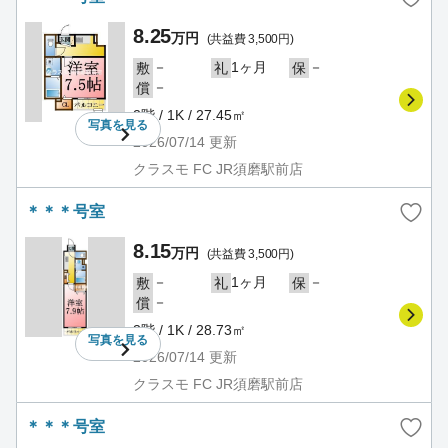
8.25
万円
(共益費 3,500円)
－
1ヶ月
－
敷
礼
保
－
償
2階 / 1K / 27.45㎡
写真を
見る
2026/07/14
更新
クラスモ FC JR須磨駅前店
＊＊＊号室
8.15
万円
(共益費 3,500円)
－
1ヶ月
－
敷
礼
保
－
償
3階 / 1K / 28.73㎡
写真を
見る
2026/07/14
更新
クラスモ FC JR須磨駅前店
＊＊＊号室