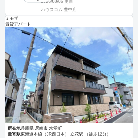
2026/08/05
更新
ハウスコム 豊中店
ミモザ
賃貸アパート
所在地
兵庫県 尼崎市 水堂町
最寄駅
東海道本線（JR西日本） 立花駅 （徒歩12分）