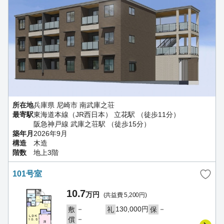
所在地
兵庫県 尼崎市 南武庫之荘
最寄駅
東海道本線（JR西日本） 立花駅 （徒歩11分）
阪急神戸線 武庫之荘駅 （徒歩15分）
築年月
2026年9月
構造
木造
階数
地上3階
101号室
10.7
万円
(共益費 5,200円)
－
130,000円
－
敷
礼
保
－
償