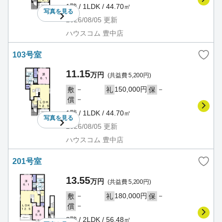
1階 / 1LDK / 44.70㎡
写真を
見る
2026/08/05
更新
ハウスコム 豊中店
103号室
11.15
万円
(共益費 5,200円)
－
150,000円
－
敷
礼
保
－
償
1階 / 1LDK / 44.70㎡
写真を
見る
2026/08/05
更新
ハウスコム 豊中店
201号室
13.55
万円
(共益費 5,200円)
－
180,000円
－
敷
礼
保
－
償
2階 / 2LDK / 56.48㎡