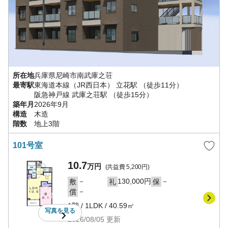
所在地
兵庫県
尼崎市
南武庫之荘
最寄駅
東海道本線（JR西日本）
立花駅
（徒歩11分）
阪急神戸線
武庫之荘駅
（徒歩15分）
築年月
2026年9月
構造
木造
階数
地上3階
101号室
10.7
万円
(共益費
5,200円
)
－
130,000円
－
敷
礼
保
－
償
1階
/
1LDK
/
40.59㎡
写真を
見る
2026/08/05
更新