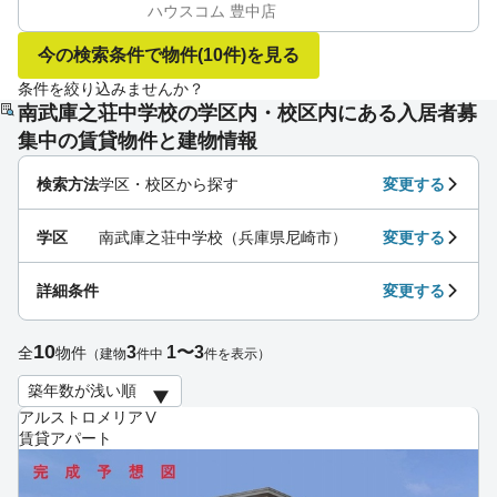
ハウスコム 豊中店
今の検索条件で物件
(10件)
を見る
条件を絞り込みませんか？
南武庫之荘中学校の学区内・校区内にある入居者募
集中の賃貸物件と建物情報
検索方法
学区・校区から探す
変更する
学区
南武庫之荘中学校（兵庫県尼崎市）
変更する
詳細条件
変更する
10
3
1〜3
全
物件
（建物
件中
件を表示）
アルストロメリアⅤ
賃貸アパート