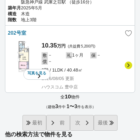
阪急神戸線 武庫之荘駅 （徒歩16分）
築年月
2025年5月
構造
木造
階数
地上3階
202号室
10.35
万円
(共益費 5,200円)
－
1ヶ月
－
敷
礼
保
－
償
2階 / 1LDK / 40.48㎡
写真を
見る
2026/08/05
更新
ハウスコム 豊中店
10
全
物件
3
1〜3
（建物
件中
件を表示）
最初
前
次
最後
他の検索方法で物件を見る