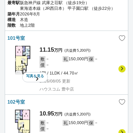
最寄駅
阪急神戸線 武庫之荘駅 （徒歩19分）
東海道本線（JR西日本） 甲子園口駅 （徒歩22分）
築年月
2026年8月
構造
木造
階数
地上2階
101号室
11.15
万円
(共益費 5,200円)
－
150,000円
－
敷
礼
保
－
償
1階 / 1LDK / 44.70㎡
写真を
見る
2026/08/05
更新
ハウスコム 豊中店
102号室
10.95
万円
(共益費 5,200円)
－
150,000円
－
敷
礼
保
－
償