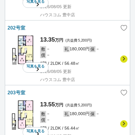
写真を
見る
2026/08/05
更新
ハウスコム 豊中店
202号室
13.35
万円
(共益費 5,200円)
－
180,000円
－
敷
礼
保
－
償
2階 / 2LDK / 56.48㎡
写真を
見る
2026/08/05
更新
ハウスコム 豊中店
203号室
13.55
万円
(共益費 5,200円)
－
180,000円
－
敷
礼
保
－
償
2階 / 2LDK / 56.44㎡
写真を
見る