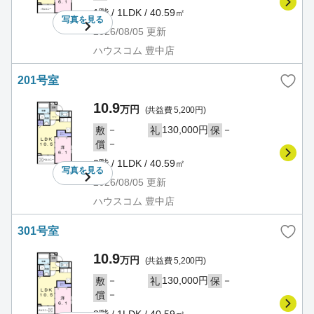
1階 / 1LDK / 40.59㎡
写真を
見る
2026/08/05
更新
ハウスコム 豊中店
201号室
10.9
万円
(共益費 5,200円)
－
130,000円
－
敷
礼
保
－
償
2階 / 1LDK / 40.59㎡
写真を
見る
2026/08/05
更新
ハウスコム 豊中店
301号室
10.9
万円
(共益費 5,200円)
－
130,000円
－
敷
礼
保
－
償
3階 / 1LDK / 40.59㎡