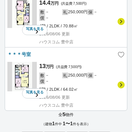
14.4
万円
(共益費 7,500円)
－
250,000円
－
敷
礼
保
－
償
4階 / 2LDK / 70.88㎡
写真を
見る
2026/08/06
更新
ハウスコム 豊中店
＊＊＊号室
13
万円
(共益費 7,500円)
－
250,000円
－
敷
礼
保
－
償
5階 / 2LDK / 64.02㎡
写真を
見る
2026/08/06
更新
ハウスコム 豊中店
5
全
物件
1
1〜1
（建物
件中
件を表示）