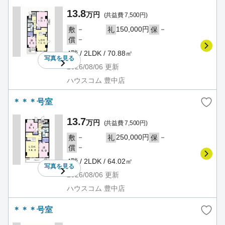
13.8
万円
(共益費 7,500円)
－
150,000円
－
敷
礼
保
－
償
4階 / 2LDK / 70.88㎡
写真を
見る
2026/08/06
更新
ハウスコム 豊中店
＊＊＊号室
13.7
万円
(共益費 7,500円)
－
250,000円
－
敷
礼
保
－
償
4階 / 2LDK / 64.02㎡
写真を
見る
2026/08/06
更新
ハウスコム 豊中店
＊＊＊号室