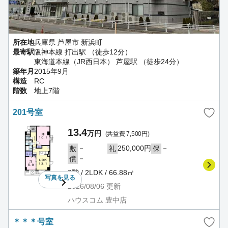
所在地
兵庫県 芦屋市 新浜町
最寄駅
阪神本線 打出駅 （徒歩12分）
東海道本線（JR西日本） 芦屋駅 （徒歩24分）
築年月
2015年9月
構造
RC
階数
地上7階
201号室
13.4
万円
(共益費 7,500円)
－
250,000円
－
敷
礼
保
－
償
2階 / 2LDK / 66.88㎡
写真を
見る
2026/08/06
更新
ハウスコム 豊中店
＊＊＊号室