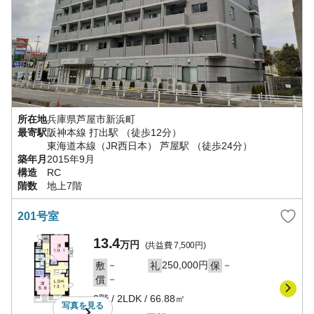
所在地
兵庫県
芦屋市
新浜町
最寄駅
阪神本線
打出駅
（徒歩12分）
東海道本線（JR西日本）
芦屋駅
（徒歩24分）
築年月
2015年9月
構造
RC
階数
地上7階
201号室
13.4
万円
(共益費
7,500円
)
－
250,000円
－
敷
礼
保
－
償
2階
/
2LDK
/
66.88㎡
写真を
見る