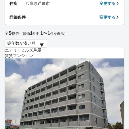
住所
兵庫県芦屋市
変更する
詳細条件
変更する
5
1
1〜1
全
物件
（建物
件中
件を表示）
エアリーヒルズ芦屋
賃貸マンション