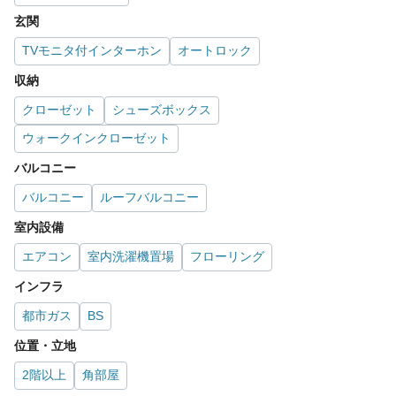
玄関
TVモニタ付インターホン
オートロック
収納
クローゼット
シューズボックス
ウォークインクローゼット
バルコニー
バルコニー
ルーフバルコニー
室内設備
エアコン
室内洗濯機置場
フローリング
インフラ
都市ガス
BS
位置・立地
2階以上
角部屋