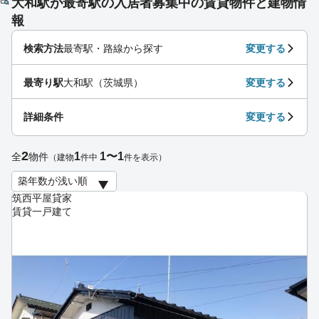
大和駅が最寄駅の入居者募集中の賃貸物件と建物情
報
検索方法
最寄駅・路線から探す
変更する
最寄り駅
大和駅（茨城県）
変更する
詳細条件
変更する
2
1
1〜1
全
物件
（建物
件中
件を表示）
筑西平屋貸家
賃貸一戸建て