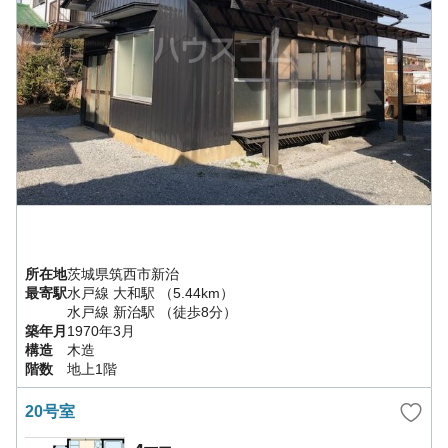
所在地
茨城県
筑西市
新治
最寄駅
水戸線
大和駅
（5.44km）
水戸線
新治駅
（徒歩8分）
築年月
1970年3月
構造
木造
階数
地上1階
20号室