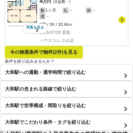
4
万円
(共益費
－
)
1ヶ月
－
－
敷
礼
保
－
償
1階
/
2K
/
32.66㎡
写真を
見る
2026/07/28
更新
ハウスコム 小山店
今の検索条件で物件
(2件)
を見る
条件を絞り込みませんか？
大和駅への通勤・通学時間で絞り込む
大和駅の含まれる路線で絞り込む
大和駅で世帯構成・間取りを絞り込む
大和駅でこだわり条件・タグを絞り込む