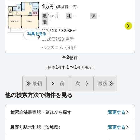
4
万円
(共益費 －円)
1ヶ月
－
－
敷
礼
保
－
償
1階 / 2K / 32.66㎡
写真を
見る
2026/07/28
更新
ハウスコム 小山店
2
全
物件
1
1〜1
（建物
件中
件を表示）
最初
前
次
最後
他の検索方法で物件を見る
検索方法
最寄駅・路線から探す
変更する
最寄り駅
大和駅（茨城県）
変更する