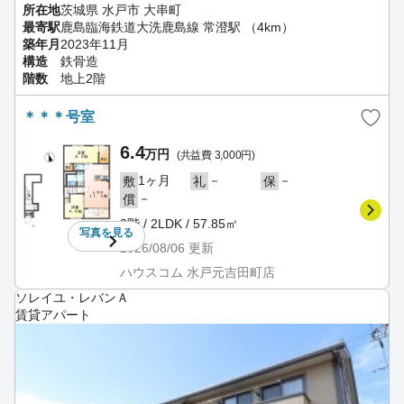
所在地
茨城県 水戸市 大串町
最寄駅
鹿島臨海鉄道大洗鹿島線 常澄駅 （4km）
築年月
2023年11月
構造
鉄骨造
階数
地上2階
＊＊＊号室
6.4
万円
(共益費 3,000円)
1ヶ月
－
－
敷
礼
保
－
償
2階 / 2LDK / 57.85㎡
写真を
見る
2026/08/06
更新
ハウスコム 水戸元吉田町店
ソレイユ・レバンＡ
賃貸アパート