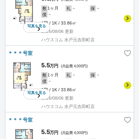
1ヶ月
－
－
敷
礼
保
－
償
1階 / 1K / 33.86㎡
写真を
見る
2026/08/06
更新
ハウスコム 水戸元吉田町店
＊＊＊号室
5.5
万円
(共益費 4,000円)
1ヶ月
－
－
敷
礼
保
－
償
1階 / 1K / 33.86㎡
写真を
見る
2026/08/06
更新
ハウスコム 水戸元吉田町店
＊＊＊号室
5.5
万円
(共益費 4,000円)