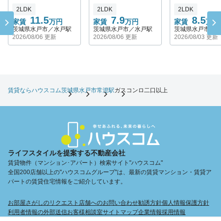
2LDK
2LDK
2LDK
11.5
7.9
8.5
家賃
万円
家賃
万円
家賃
万円
茨城県水戸市／水戸駅
茨城県水戸市／水戸駅
茨城県水戸市／
2026/08/06 更新
2026/08/06 更新
2026/08/03 更新
賃貸ならハウスコム
茨城県
水戸市
常澄駅
ガスコンロ二口以上
ライフスタイルを提案する不動産会社
賃貸物件（マンション･アパート）検索サイト"ハウスコム"
全国200店舗以上の"ハウスコムグループ"は、最新の賃貸マンション・賃貸ア
パートの賃貸住宅情報をご紹介しています。
お部屋さがしのリクエスト
店舗へのお問い合わせ
勧誘方針
個人情報保護方針
利用者情報の外部送信
お客様相談室
サイトマップ
企業情報
採用情報