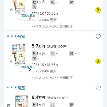
1ヶ月
－
－
敷
礼
保
－
償
1階 / 1K / 33.86㎡
写真を
見る
2026/08/06
更新
ハウスコム 水戸元吉田町店
＊＊＊号室
5.7
万円
(共益費 4,000円)
1ヶ月
－
－
敷
礼
保
－
償
1階 / 1K / 33.86㎡
写真を
見る
2026/08/06
更新
ハウスコム 水戸元吉田町店
＊＊＊号室
6.4
万円
(共益費 4,000円)
1ヶ月
－
－
敷
礼
保