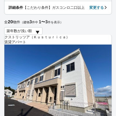
詳細条件
【こだわり条件】ガスコンロ二口以上
変更する
20
3
1〜3
全
物件
（建物
件中
件を表示）
クストリッツア（Ｋｕｓｔｕｒｉｃａ）
賃貸アパート