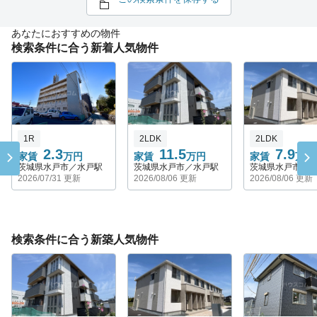
あなたにおすすめの物件
検索条件に合う新着人気物件
1R
2LDK
2LDK
2.3
11.5
7.9
家賃
万円
家賃
万円
家賃
万円
茨城県水戸市／水戸駅
茨城県水戸市／水戸駅
茨城県水戸市／
2026/07/31 更新
2026/08/06 更新
2026/08/06 更新
検索条件に合う新築人気物件