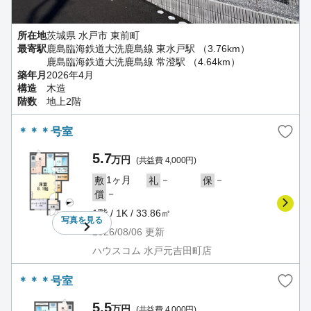
所在地
茨城県 水戸市 東前町
最寄駅
鹿島臨海鉄道大洗鹿島線 東水戸駅 （3.76km）
鹿島臨海鉄道大洗鹿島線 常澄駅 （4.64km）
築年月
2026年4月
構造
木造
階数
地上2階
＊＊＊号室
5.7
万円
(共益費 4,000円)
1ヶ月
－
－
敷
礼
保
－
償
1階 / 1K / 33.86㎡
写真を
見る
2026/08/06
更新
ハウスコム 水戸元吉田町店
＊＊＊号室
5.5
万円
(共益費 4,000円)