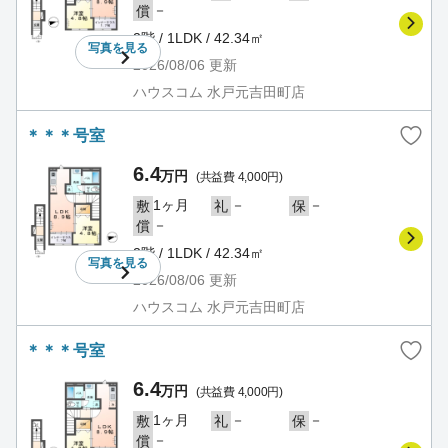
－
償
2階 / 1LDK / 42.34㎡
写真を
見る
2026/08/06
更新
ハウスコム 水戸元吉田町店
＊＊＊号室
6.4
万円
(共益費 4,000円)
1ヶ月
－
－
敷
礼
保
－
償
2階 / 1LDK / 42.34㎡
写真を
見る
2026/08/06
更新
ハウスコム 水戸元吉田町店
＊＊＊号室
6.4
万円
(共益費 4,000円)
1ヶ月
－
－
敷
礼
保
－
償