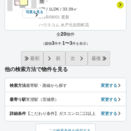
－
償
1階 / 1LDK / 33.39㎡
写真を
見る
2026/08/01
更新
ハウスコム 水戸元吉田町店
20
全
物件
3
1〜3
（建物
件中
件を表示）
最初
前
次
最後
他の検索方法で物件を見る
検索方法
最寄駅・路線から探す
変更する
最寄り駅
常澄駅（茨城県）
変更する
詳細条件
【こだわり条件】ガスコンロ二口以上
変更する
この検索条件を保存する