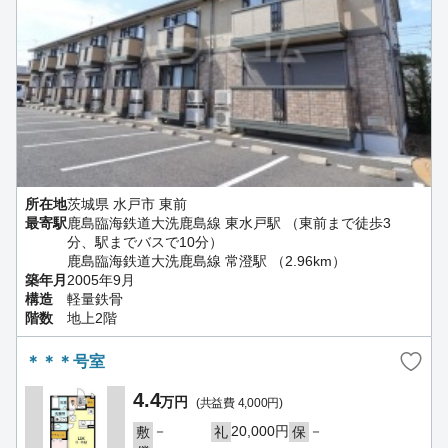
所在地
茨城県 水戸市 東前
最寄駅
鹿島臨海鉄道大洗鹿島線 東水戸駅 （東前まで徒歩3
分、駅までバスで10分）
鹿島臨海鉄道大洗鹿島線 常澄駅 （2.96km）
築年月
2005年9月
構造
軽量鉄骨
階数
地上2階
＊＊＊号室
4.4
万円
(共益費 4,000円)
－
20,000円
－
敷
礼
保