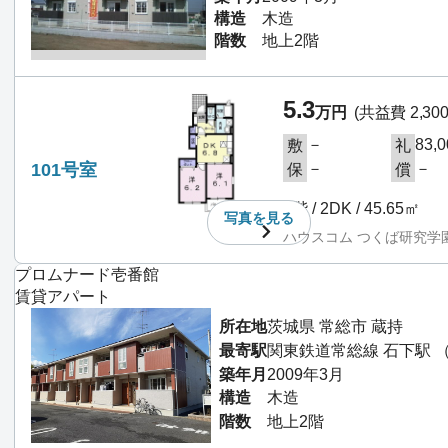
構造
木造
階数
地上2階
5.3
万円
(共益費 2,30
－
83,
敷
礼
101号室
－
－
保
償
1階 / 2DK / 45.65㎡
写真を
見る
ハウスコム つくば研究学
プロムナード壱番館
賃貸アパート
所在地
茨城県 常総市 蔵持
最寄駅
関東鉄道常総線 石下駅 （2
築年月
2009年3月
構造
木造
階数
地上2階