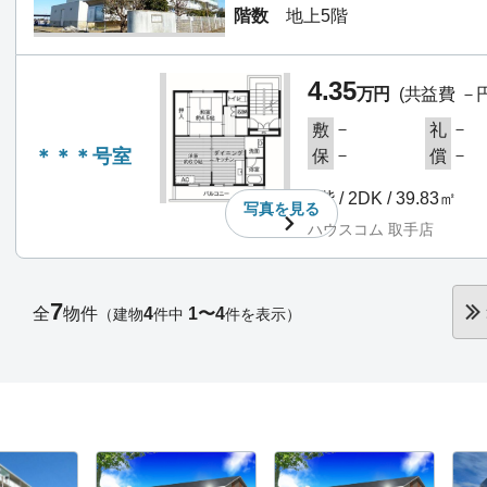
階数
地上5階
4.35
万円
(共益費 －円
－
－
敷
礼
＊＊＊号室
－
－
保
償
5階 / 2DK / 39.83㎡
写真を
見る
ハウスコム 取手店
7
全
物件
4
1〜4
（建物
件中
件を表示）