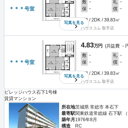
－
－
敷
礼
＊＊＊号室
－
－
保
償
1階 / 2DK / 39.83㎡
写真を
見る
ハウスコム 取手店
4.83
万円
(共益費 －円
－
－
敷
礼
＊＊＊号室
－
－
保
償
1階 / 2DK / 39.83㎡
写真を
見る
ハウスコム 取手店
ビレッジハウス石下1号棟
賃貸マンション
所在地
茨城県 常総市 本石下
最寄駅
関東鉄道常総線 石下駅 （
築年月
1976年8月
構造
RC