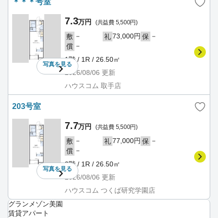
＊＊＊号室
7.3
万円
(共益費 5,500円)
－
73,000円
－
敷
礼
保
－
償
1階 / 1R / 26.50㎡
写真を
見る
2026/08/06
更新
ハウスコム 取手店
203号室
7.7
万円
(共益費 5,500円)
－
77,000円
－
敷
礼
保
－
償
2階 / 1R / 26.50㎡
写真を
見る
2026/08/06
更新
ハウスコム つくば研究学園店
グランメゾン美園
賃貸アパート