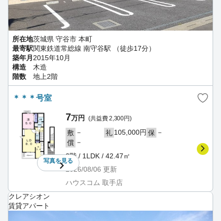
所在地
茨城県 守谷市 本町
最寄駅
関東鉄道常総線 南守谷駅 （徒歩17分）
築年月
2015年10月
構造
木造
階数
地上2階
＊＊＊号室
7
万円
(共益費 2,300円)
－
105,000円
－
敷
礼
保
－
償
2階 / 1LDK / 42.47㎡
写真を
見る
2026/08/06
更新
ハウスコム 取手店
クレアシオン
賃貸アパート