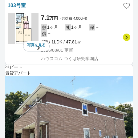
103号室
7.1
万円
(共益費 4,000円)
1ヶ月
1ヶ月
－
敷
礼
保
－
償
1階 / 1LDK / 47.81㎡
写真を
見る
2026/08/01
更新
ハウスコム つくば研究学園店
ペピート
賃貸アパート