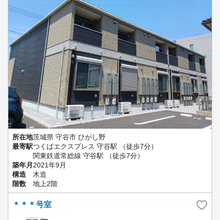
所在地
茨城県 守谷市 ひがし野
最寄駅
つくばエクスプレス 守谷駅 （徒歩7分）
関東鉄道常総線 守谷駅 （徒歩7分）
築年月
2021年9月
構造
木造
階数
地上2階
＊＊＊号室