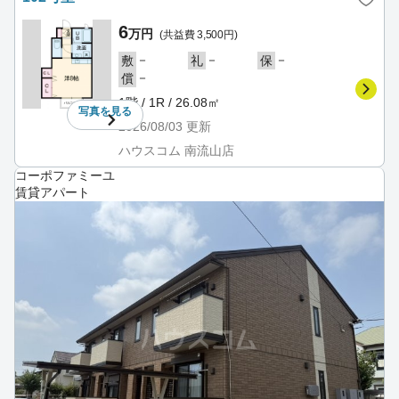
6
万円
(共益費 3,500円)
－
－
－
敷
礼
保
－
償
1階 / 1R / 26.08㎡
写真を
見る
2026/08/03
更新
ハウスコム 南流山店
コーポファミーユ
賃貸アパート