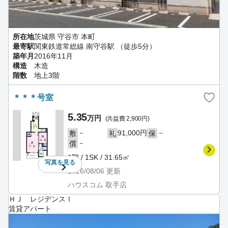
所在地
茨城県 守谷市 本町
最寄駅
関東鉄道常総線 南守谷駅 （徒歩5分）
築年月
2016年11月
構造
木造
階数
地上3階
＊＊＊号室
5.35
万円
(共益費 2,900円)
－
91,000円
－
敷
礼
保
－
償
1階 / 1SK / 31.65㎡
写真を
見る
2026/08/06
更新
ハウスコム 取手店
ＨＪ レジデンスⅠ
賃貸アパート