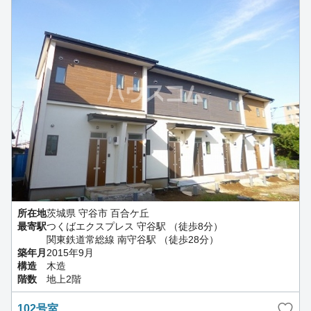
所在地
茨城県 守谷市 百合ケ丘
最寄駅
つくばエクスプレス 守谷駅 （徒歩8分）
関東鉄道常総線 南守谷駅 （徒歩28分）
築年月
2015年9月
構造
木造
階数
地上2階
102号室