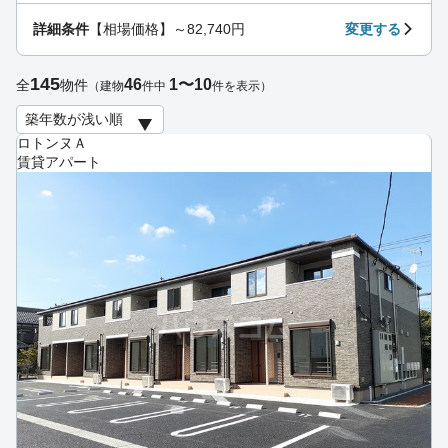
詳細条件
【相場価格】～82,740円
変更する
145
46
1〜10
全
物件
（建物
件中
件を表示）
ロトンヌＡ
賃貸アパート