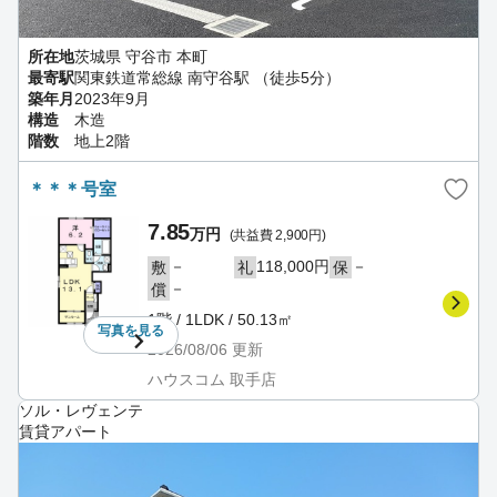
所在地
茨城県 守谷市 本町
最寄駅
関東鉄道常総線 南守谷駅 （徒歩5分）
築年月
2023年9月
構造
木造
階数
地上2階
＊＊＊号室
7.85
万円
(共益費 2,900円)
－
118,000円
－
敷
礼
保
－
償
1階 / 1LDK / 50.13㎡
写真を
見る
2026/08/06
更新
ハウスコム 取手店
ソル・レヴェンテ
賃貸アパート