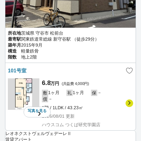
所在地
茨城県 守谷市 松前台
最寄駅
関東鉄道常総線 新守谷駅 （徒歩29分）
築年月
2015年9月
構造
軽量鉄骨
階数
地上2階
101号室
6.8
万円
(共益費 4,000円)
1ヶ月
1ヶ月
－
敷
礼
保
－
償
1階 / 1LDK / 43.23㎡
写真を
見る
2026/08/01
更新
ハウスコム つくば研究学園店
レオネクストヴェルヴェデーレⅡ
賃貸アパート