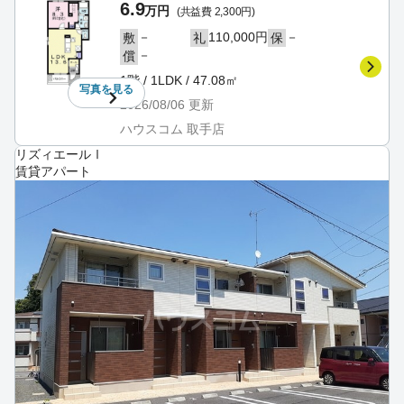
6.9
万円
(共益費 2,300円)
－
110,000円
－
敷
礼
保
－
償
1階 / 1LDK / 47.08㎡
写真を
見る
2026/08/06
更新
ハウスコム 取手店
リズィエールⅠ
賃貸アパート