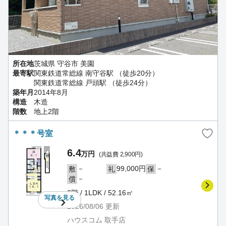
所在地
茨城県 守谷市 美園
最寄駅
関東鉄道常総線 南守谷駅 （徒歩20分）
関東鉄道常総線 戸頭駅 （徒歩24分）
築年月
2014年8月
構造
木造
階数
地上2階
＊＊＊号室
6.4
万円
(共益費 2,900円)
－
99,000円
－
敷
礼
保
－
償
2階 / 1LDK / 52.16㎡
写真を
見る
2026/08/06
更新
ハウスコム 取手店