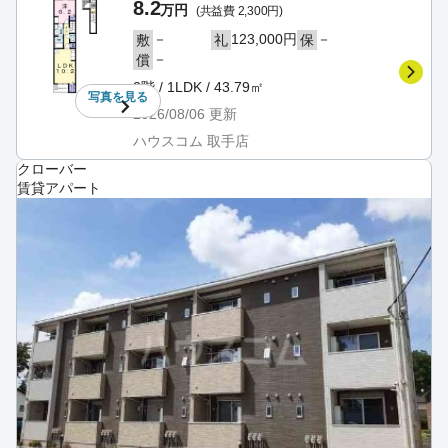
8.2
万円
(共益費 2,300円)
－
123,000円
－
敷
礼
保
－
償
2階 / 1LDK / 43.79㎡
写真を
見る
2026/08/06
更新
ハウスコム 取手店
クローバー
賃貸アパート