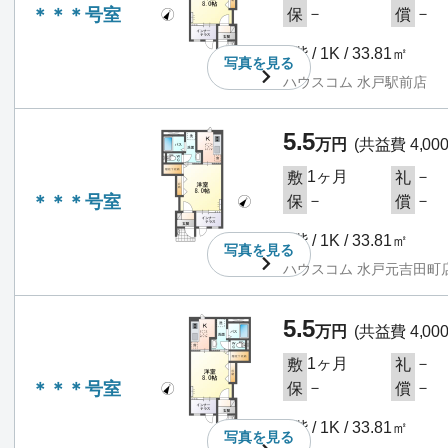
＊＊＊号室
－
－
保
償
1階 / 1K / 33.81㎡
写真を
見る
ハウスコム 水戸駅前店
5.5
万円
(共益費 4,00
1ヶ月
－
敷
礼
＊＊＊号室
－
－
保
償
1階 / 1K / 33.81㎡
写真を
見る
ハウスコム 水戸元吉田町
5.5
万円
(共益費 4,00
1ヶ月
－
敷
礼
＊＊＊号室
－
－
保
償
1階 / 1K / 33.81㎡
写真を
見る