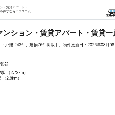
ン・賃貸アパート・
を
探すならハウスコム
来店予
貸マンション・賃貸アパート・賃貸一
戸建]243件、建物76件掲載中。物件更新日：2026年08月0
市
菅谷
谷駅
（2.72km）
駅
（2.8km）