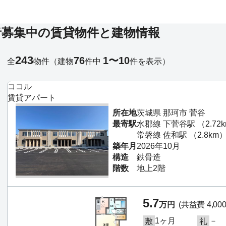
者募集中の賃貸物件と建物情報
243
76
1〜10
全
物件
（建物
件中
件を表示）
ココル
賃貸アパート
所在地
茨城県 那珂市 菅谷
最寄駅
水郡線 下菅谷駅 （2.72
常磐線 佐和駅 （2.8km
築年月
2026年10月
構造
鉄骨造
階数
地上2階
5.7
万円
(共益費 4,00
1ヶ月
－
敷
礼