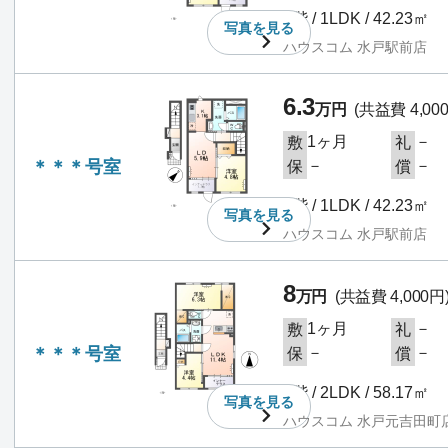
2階 / 1LDK / 42.23㎡
写真を
見る
ハウスコム 水戸駅前店
6.3
万円
(共益費 4,00
1ヶ月
－
敷
礼
＊＊＊号室
－
－
保
償
2階 / 1LDK / 42.23㎡
写真を
見る
ハウスコム 水戸駅前店
8
万円
(共益費 4,000円
1ヶ月
－
敷
礼
＊＊＊号室
－
－
保
償
2階 / 2LDK / 58.17㎡
写真を
見る
ハウスコム 水戸元吉田町