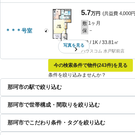
5.7
万円
(共益費
4,000
1ヶ月
敷
＊＊＊号室
－
保
1階
/
1K
/
33.81㎡
写真を
見る
ハウスコム 水戸駅前店
今の検索条件で物件
(243件)
を見る
条件を絞り込みませんか？
那珂市の駅で絞り込む
那珂市で世帯構成・間取りを絞り込む
那珂市でこだわり条件・タグを絞り込む