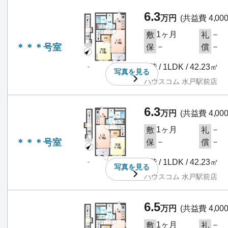
6.3
万円
(共益費 4,00
1ヶ月
－
敷
礼
＊＊＊号室
－
－
保
償
2階 / 1LDK / 42.23㎡
写真を
見る
ハウスコム 水戸駅前店
6.3
万円
(共益費 4,00
1ヶ月
－
敷
礼
＊＊＊号室
－
－
保
償
2階 / 1LDK / 42.23㎡
写真を
見る
ハウスコム 水戸駅前店
6.5
万円
(共益費 4,00
1ヶ月
－
敷
礼