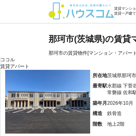
賃貸マンショ
賃貸一戸建て
那珂市(茨城県)の賃
那珂市の賃貸物件[マンション・アパート・
ココル
賃貸アパート
所在地
茨城県
那珂
最寄駅
水郡線
下菅
常磐線
佐和
築年月
2026年10月
構造
鉄骨造
階数
地上2階