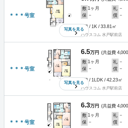
1ヶ月
－
敷
礼
＊＊＊号室
－
－
保
償
1階 / 1K / 33.81㎡
写真を
見る
ハウスコム 水戸駅前店
6.5
万円
(共益費 4,00
1ヶ月
－
敷
礼
＊＊＊号室
－
－
保
償
2階 / 1LDK / 42.23㎡
写真を
見る
ハウスコム 水戸駅前店
6.3
万円
(共益費 4,00
1ヶ月
－
敷
礼
＊＊＊号室
－
－
保
償