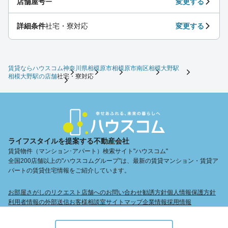
店舗屋号
ー
変更する
詳細条件
社宅・寮対応
変更する
賃貸ならハウスコム
神奈川県
相模原市
相模原市南区
相模大野駅
相模大野駅の店舗
社宅・寮対応
ライフスタイルを提案する不動産会社
賃貸物件（マンション･アパート）検索サイト"ハウスコム"
全国200店舗以上の"ハウスコムグループ"は、最新の賃貸マンション・賃貸ア
パートの賃貸住宅情報をご紹介しています。
お部屋さがしのリクエスト
店舗へのお問い合わせ
勧誘方針
個人情報保護方針
利用者情報の外部送信
お客様相談室
サイトマップ
企業情報
採用情報