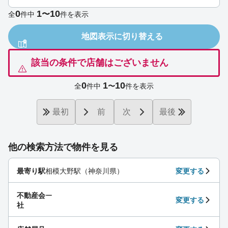
0
1
10
〜
全
件中
件を表示
地図表示に切り替える
該当の条件で店舗はございません
0
1
10
全
件中
〜
件を表示
最初
前
次
最後
他の検索方法で物件を見る
最寄り駅
相模大野駅（神奈川県）
変更する
不動産会
ー
変更する
社