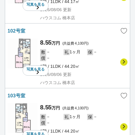
1階 / 1LDK / 44.17㎡
写真を
見る
2026/08/06
更新
ハウスコム 橋本店
102号室
8.55
万円
(共益費 4,100円)
－
1ヶ月
－
敷
礼
保
－
償
1階 / 1LDK / 44.20㎡
写真を
見る
2026/08/06
更新
ハウスコム 橋本店
103号室
8.55
万円
(共益費 4,100円)
－
1ヶ月
－
敷
礼
保
－
償
1階 / 1LDK / 44.20㎡
写真を
見る