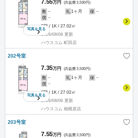
7.55
万円
(共益費 3,500円)
－
1ヶ月
－
敷
礼
保
－
償
2階 / 1K / 27.02㎡
写真を
見る
2026/08/06
更新
ハウスコム 町田店
202号室
7.35
万円
(共益費 3,500円)
－
1ヶ月
－
敷
礼
保
－
償
2階 / 1K / 27.02㎡
写真を
見る
2026/08/06
更新
ハウスコム 相模原店
203号室
7.55
万円
(共益費 3,500円)