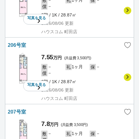
－
1ヶ月
－
敷
礼
保
－
償
2階 / 1K / 28.87㎡
写真を
見る
2026/08/06
更新
ハウスコム 町田店
206号室
7.55
万円
(共益費 3,500円)
－
1ヶ月
－
敷
礼
保
－
償
2階 / 1K / 28.87㎡
写真を
見る
2026/08/06
更新
ハウスコム 町田店
207号室
7.8
万円
(共益費 3,500円)
－
1ヶ月
－
敷
礼
保