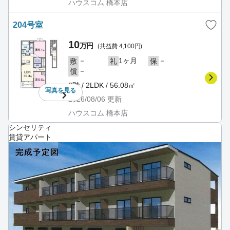
ハウスコム 橋本店
204号室
10
万円
(共益費 4,100円)
－
1ヶ月
－
敷
礼
保
－
償
2階 / 2LDK / 56.08㎡
写真を
見る
2026/08/06
更新
ハウスコム 橋本店
シンセリティ
賃貸アパート