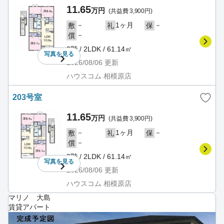
11.65
万円
(共益費 3,900円)
－
1ヶ月
－
敷
礼
保
－
償
2階 / 2LDK / 61.14㎡
写真を
見る
2026/08/06
更新
ハウスコム 相模原店
203号室
11.65
万円
(共益費 3,900円)
－
1ヶ月
－
敷
礼
保
－
償
2階 / 2LDK / 61.14㎡
写真を
見る
2026/08/06
更新
ハウスコム 相模原店
マリノ 大島
賃貸アパート