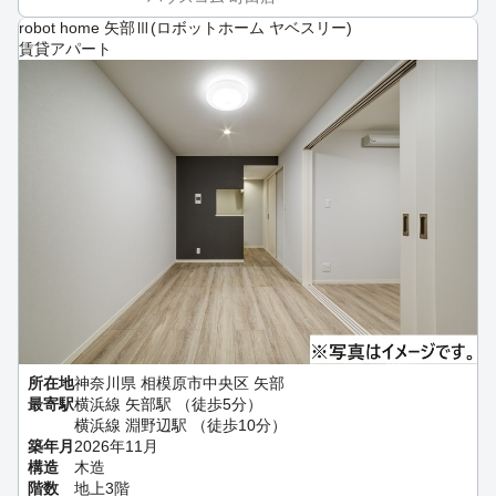
robot home 矢部Ⅲ(ロボットホーム ヤベスリー)
賃貸アパート
所在地
神奈川県 相模原市中央区 矢部
最寄駅
横浜線 矢部駅 （徒歩5分）
横浜線 淵野辺駅 （徒歩10分）
築年月
2026年11月
構造
木造
階数
地上3階