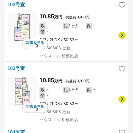
102号室
10.85
万円
(共益費 3,900円)
－
1ヶ月
－
敷
礼
保
－
償
1階 / 2LDK / 50.53㎡
写真を
見る
2026/08/06
更新
ハウスコム 相模原店
103号室
10.85
万円
(共益費 3,900円)
－
1ヶ月
－
敷
礼
保
－
償
1階 / 2LDK / 50.53㎡
写真を
見る
2026/08/06
更新
ハウスコム 相模原店
104号室