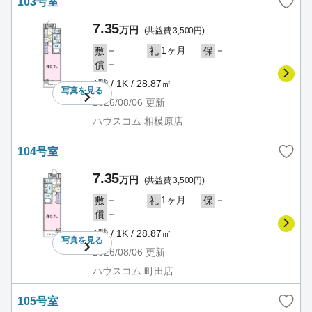
103号室
7.35
万円
(共益費 3,500円)
－
1ヶ月
－
敷
礼
保
－
償
1階 / 1K / 28.87㎡
写真を
見る
2026/08/06
更新
ハウスコム 相模原店
104号室
7.35
万円
(共益費 3,500円)
－
1ヶ月
－
敷
礼
保
－
償
1階 / 1K / 28.87㎡
写真を
見る
2026/08/06
更新
ハウスコム 町田店
105号室