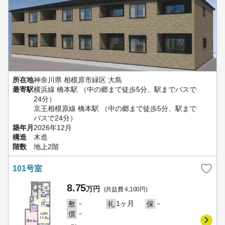
所在地
神奈川県 相模原市緑区 大島
最寄駅
横浜線 橋本駅 （中の郷まで徒歩5分、駅までバスで
24分）
京王相模原線 橋本駅 （中の郷まで徒歩5分、駅まで
バスで24分）
築年月
2026年12月
構造
木造
階数
地上2階
101号室
8.75
万円
(共益費 4,100円)
－
1ヶ月
－
敷
礼
保
－
償