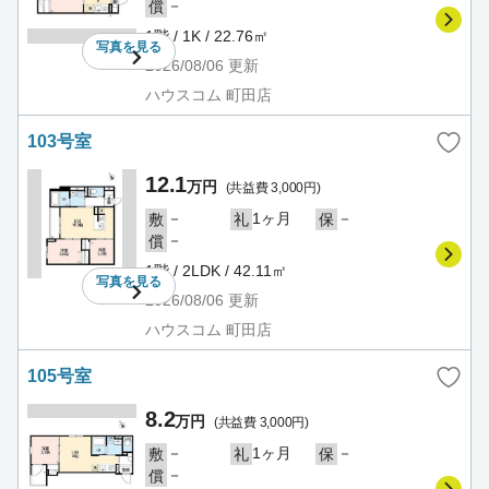
－
償
1階 / 1K / 22.76㎡
写真を
見る
2026/08/06
更新
ハウスコム 町田店
103号室
12.1
万円
(共益費 3,000円)
－
1ヶ月
－
敷
礼
保
－
償
1階 / 2LDK / 42.11㎡
写真を
見る
2026/08/06
更新
ハウスコム 町田店
105号室
8.2
万円
(共益費 3,000円)
－
1ヶ月
－
敷
礼
保
－
償