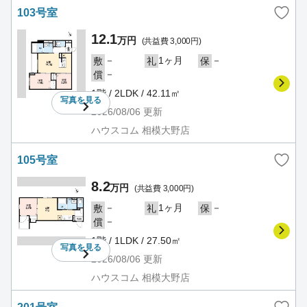
103号室
12.1
万円
(共益費 3,000円)
－
1ヶ月
－
敷
礼
保
－
償
1階 / 2LDK / 42.11㎡
写真を
見る
2026/08/06
更新
ハウスコム 相模大野店
105号室
8.2
万円
(共益費 3,000円)
－
1ヶ月
－
敷
礼
保
－
償
1階 / 1LDK / 27.50㎡
写真を
見る
2026/08/06
更新
ハウスコム 相模大野店