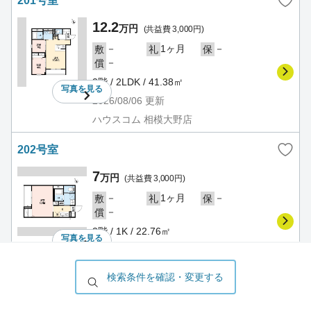
201号室
12.2
万円
(共益費 3,000円)
－
1ヶ月
－
敷
礼
保
－
償
2階 / 2LDK / 41.38㎡
写真を
見る
2026/08/06
更新
ハウスコム 相模大野店
202号室
7
万円
(共益費 3,000円)
－
1ヶ月
－
敷
礼
保
－
償
2階 / 1K / 22.76㎡
写真を
見る
2026/08/06
更新
ハウスコム 相模大野店
検索条件を確認・変更する
203号室