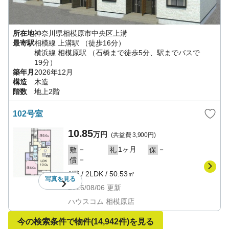
所在地
神奈川県
相模原市中央区
上溝
最寄駅
相模線
上溝駅
（徒歩16分）
横浜線
相模原駅
（石橋まで徒歩5分、駅までバスで
19分）
築年月
2026年12月
構造
木造
階数
地上2階
102号室
10.85
万円
(共益費
3,900円
)
－
1ヶ月
－
敷
礼
保
－
償
1階
/
2LDK
/
50.53㎡
写真を
見る
2026/08/06
更新
ハウスコム 相模原店
今の検索条件で物件
(14,942件)
を見る