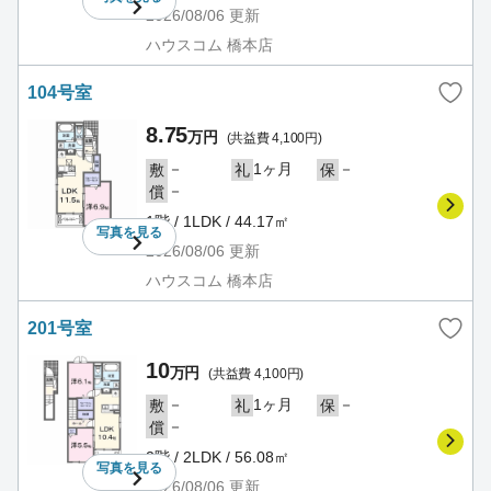
2026/08/06
更新
ハウスコム 橋本店
104号室
8.75
万円
(共益費 4,100円)
－
1ヶ月
－
敷
礼
保
－
償
1階 / 1LDK / 44.17㎡
写真を
見る
2026/08/06
更新
ハウスコム 橋本店
201号室
10
万円
(共益費 4,100円)
－
1ヶ月
－
敷
礼
保
－
償
2階 / 2LDK / 56.08㎡
写真を
見る
2026/08/06
更新