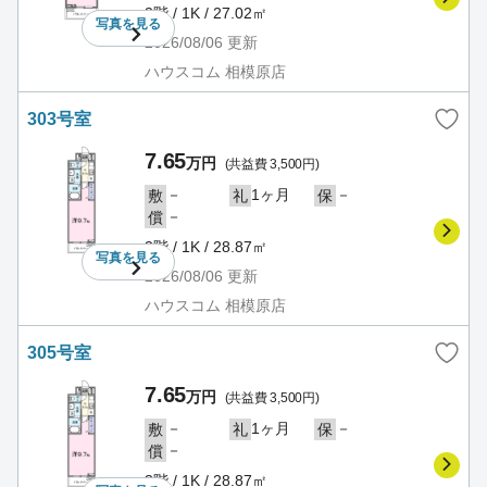
3階 / 1K / 27.02㎡
写真を
見る
2026/08/06
更新
ハウスコム 相模原店
303号室
7.65
万円
(共益費 3,500円)
－
1ヶ月
－
敷
礼
保
－
償
3階 / 1K / 28.87㎡
写真を
見る
2026/08/06
更新
ハウスコム 相模原店
305号室
7.65
万円
(共益費 3,500円)
－
1ヶ月
－
敷
礼
保
－
償
3階 / 1K / 28.87㎡