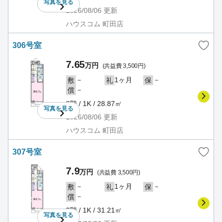
写真を
見る
2026/08/06
更新
ハウスコム 町田店
306号室
7.65
万円
(共益費 3,500円)
－
1ヶ月
－
敷
礼
保
－
償
3階 / 1K / 28.87㎡
写真を
見る
2026/08/06
更新
ハウスコム 町田店
307号室
7.9
万円
(共益費 3,500円)
－
1ヶ月
－
敷
礼
保
－
償
3階 / 1K / 31.21㎡
写真を
見る