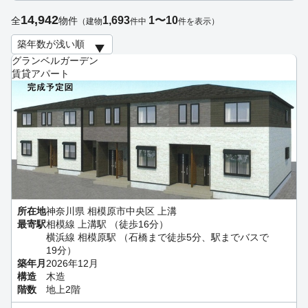
14,942
1,693
1〜10
全
物件
（建物
件中
件を表示）
グランベルガーデン
賃貸アパート
所在地
神奈川県 相模原市中央区 上溝
最寄駅
相模線 上溝駅 （徒歩16分）
横浜線 相模原駅 （石橋まで徒歩5分、駅までバスで
19分）
築年月
2026年12月
構造
木造
階数
地上2階