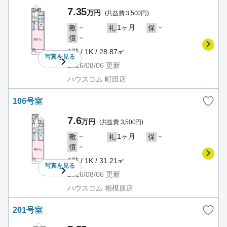
7.35
万円
(共益費 3,500円)
－
1ヶ月
－
敷
礼
保
－
償
1階 / 1K / 28.87㎡
写真を
見る
2026/08/06
更新
ハウスコム 町田店
106号室
7.6
万円
(共益費 3,500円)
－
1ヶ月
－
敷
礼
保
－
償
1階 / 1K / 31.21㎡
写真を
見る
2026/08/06
更新
ハウスコム 相模原店
201号室