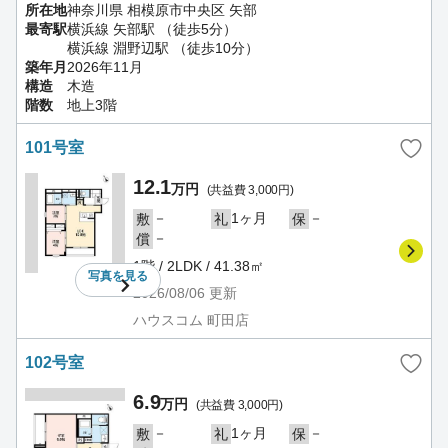
所在地
神奈川県 相模原市中央区 矢部
最寄駅
横浜線 矢部駅 （徒歩5分）
横浜線 淵野辺駅 （徒歩10分）
築年月
2026年11月
構造
木造
階数
地上3階
101号室
12.1
万円
(共益費 3,000円)
－
1ヶ月
－
敷
礼
保
－
償
1階 / 2LDK / 41.38㎡
写真を
見る
2026/08/06
更新
ハウスコム 町田店
102号室
6.9
万円
(共益費 3,000円)
－
1ヶ月
－
敷
礼
保