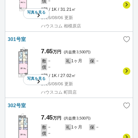
－
償
2階 / 1K / 31.21㎡
写真を
見る
2026/08/06
更新
ハウスコム 相模原店
301号室
7.65
万円
(共益費 3,500円)
－
1ヶ月
－
敷
礼
保
－
償
3階 / 1K / 27.02㎡
写真を
見る
2026/08/06
更新
ハウスコム 町田店
302号室
7.45
万円
(共益費 3,500円)
－
1ヶ月
－
敷
礼
保
－
償