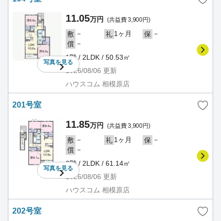
11.05
万円
(共益費 3,900円)
－
1ヶ月
－
敷
礼
保
－
償
1階 / 2LDK / 50.53㎡
写真を
見る
2026/08/06
更新
ハウスコム 相模原店
201号室
11.85
万円
(共益費 3,900円)
－
1ヶ月
－
敷
礼
保
－
償
2階 / 2LDK / 61.14㎡
写真を
見る
2026/08/06
更新
ハウスコム 相模原店
202号室