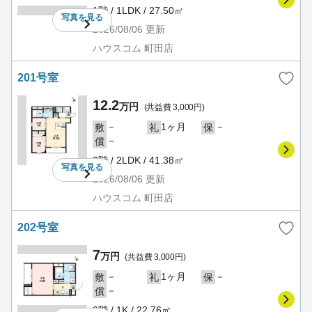
1階 / 1LDK / 27.50㎡
写真を
見る
2026/08/06
更新
ハウスコム 町田店
201号室
12.2
万円
(共益費 3,000円)
－
1ヶ月
－
敷
礼
保
－
償
2階 / 2LDK / 41.38㎡
写真を
見る
2026/08/06
更新
ハウスコム 町田店
202号室
7
万円
(共益費 3,000円)
－
1ヶ月
－
敷
礼
保
－
償
2階 / 1K / 22.76㎡