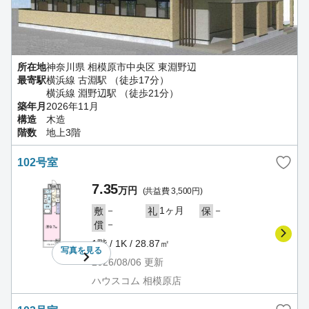
所在地
神奈川県 相模原市中央区 東淵野辺
最寄駅
横浜線 古淵駅 （徒歩17分）
横浜線 淵野辺駅 （徒歩21分）
築年月
2026年11月
構造
木造
階数
地上3階
102号室
7.35
万円
(共益費 3,500円)
－
1ヶ月
－
敷
礼
保
－
償
1階 / 1K / 28.87㎡
写真を
見る
2026/08/06
更新
ハウスコム 相模原店