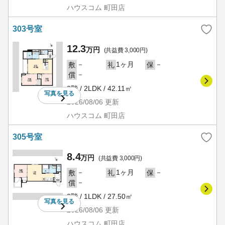
ハウスコム 町田店
303号室
12.3
万円
(共益費 3,000円)
－
1ヶ月
－
敷
礼
保
－
償
3階 / 2LDK / 42.11㎡
写真を
見る
2026/08/06
更新
ハウスコム 町田店
305号室
8.4
万円
(共益費 3,000円)
－
1ヶ月
－
敷
礼
保
－
償
3階 / 1LDK / 27.50㎡
写真を
見る
2026/08/06
更新
ハウスコム 町田店