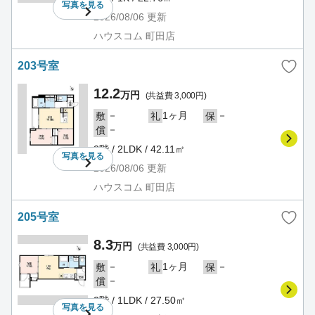
写真を
見る
2026/08/06
更新
ハウスコム 町田店
203号室
12.2
万円
(共益費 3,000円)
－
1ヶ月
－
敷
礼
保
－
償
2階 / 2LDK / 42.11㎡
写真を
見る
2026/08/06
更新
ハウスコム 町田店
205号室
8.3
万円
(共益費 3,000円)
－
1ヶ月
－
敷
礼
保
－
償
2階 / 1LDK / 27.50㎡
写真を
見る