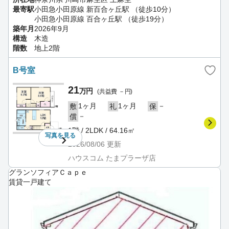
最寄駅
小田急小田原線 新百合ヶ丘駅 （徒歩10分）
小田急小田原線 百合ヶ丘駅 （徒歩19分）
築年月
2026年9月
構造
木造
階数
地上2階
B号室
21
万円
(共益費 －円)
1ヶ月
1ヶ月
－
敷
礼
保
－
償
1階 / 2LDK / 64.16㎡
写真を
見る
2026/08/06
更新
ハウスコム たまプラーザ店
グランソフィアＣａｐｅ
賃貸一戸建て