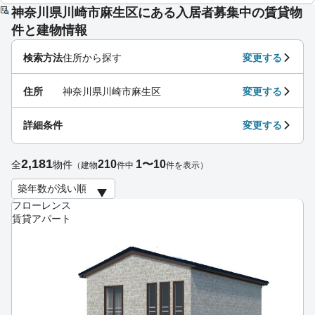
神奈川県川崎市麻生区にある入居者募集中の賃貸物
件と建物情報
検索方法
住所から探す
変更する
住所
神奈川県川崎市麻生区
変更する
詳細条件
変更する
2,181
210
1〜10
全
物件
（建物
件中
件を表示）
フローレンス
賃貸アパート