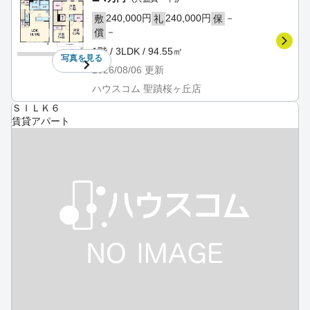
240,000円
240,000円
－
敷
礼
保
－
償
1階 / 3LDK / 94.55㎡
写真を
見る
2026/08/06
更新
ハウスコム 聖蹟桜ヶ丘店
ＳＩＬＫ６
賃貸アパート