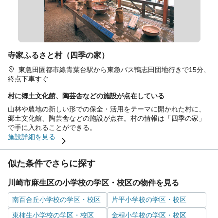
寺家ふるさと村（四季の家）
東急田園都市線青葉台駅から東急バス鴨志田団地行きで15分、
終点下車すぐ
村に郷土文化館、陶芸舎などの施設が点在している
山林や農地の新しい形での保全・活用をテーマに開かれた村に、
郷土文化館、陶芸舎などの施設が点在。村の情報は「四季の家」
で手に入れることができる。
施設詳細を見る
似た条件でさらに探す
川崎市麻生区の小学校の学区・校区の物件を見る
南百合丘小学校の学区・校区
片平小学校の学区・校区
東柿生小学校の学区・校区
金程小学校の学区・校区