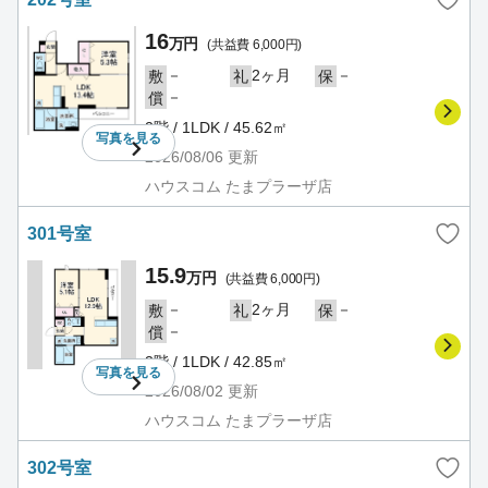
16
万円
(共益費 6,000円)
－
2ヶ月
－
敷
礼
保
－
償
2階 / 1LDK / 45.62㎡
写真を
見る
2026/08/06
更新
ハウスコム たまプラーザ店
301号室
15.9
万円
(共益費 6,000円)
－
2ヶ月
－
敷
礼
保
－
償
3階 / 1LDK / 42.85㎡
写真を
見る
2026/08/02
更新
ハウスコム たまプラーザ店
302号室