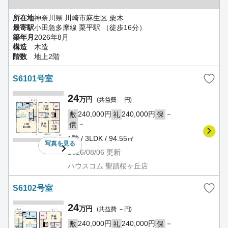
所在地
神奈川県 川崎市麻生区 栗木
最寄駅
小田急多摩線 栗平駅 （徒歩16分）
築年月
2026年8月
構造
木造
階数
地上2階
S6101号室
24
万円
(共益費 －円)
240,000円
240,000円
－
敷
礼
保
－
償
1階 / 3LDK / 94.55㎡
写真を
見る
2026/08/06
更新
ハウスコム 聖蹟桜ヶ丘店
S6102号室
24
万円
(共益費 －円)
240,000円
240,000円
－
敷
礼
保