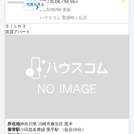
1階 / 3LDK / 94.55㎡
写真を
見る
2026/08/06
更新
ハウスコム 聖蹟桜ヶ丘店
ＳＩＬＫ３
賃貸アパート
所在地
神奈川県 川崎市麻生区 栗木
最寄駅
小田急多摩線 栗平駅 （徒歩16分）