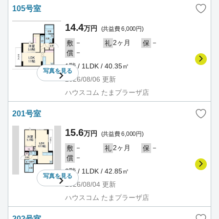
105号室
14.4
万円
(共益費 6,000円)
－
2ヶ月
－
敷
礼
保
－
償
1階 / 1LDK / 40.35㎡
写真を
見る
2026/08/06
更新
ハウスコム たまプラーザ店
201号室
15.6
万円
(共益費 6,000円)
－
2ヶ月
－
敷
礼
保
－
償
2階 / 1LDK / 42.85㎡
写真を
見る
2026/08/04
更新
ハウスコム たまプラーザ店
202号室