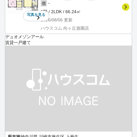
－
償
1階 / 2LDK / 66.24㎡
写真を
見る
2026/08/06
更新
ハウスコム 向ヶ丘遊園店
デュオメゾンアール
賃貸一戸建て
所在地
神奈川県 川崎市麻生区 上麻生