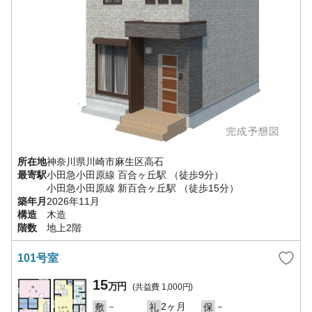
所在地
神奈川県
川崎市麻生区
高石
最寄駅
小田急小田原線
百合ヶ丘駅
（徒歩9分）
小田急小田原線
新百合ヶ丘駅
（徒歩15分）
築年月
2026年11月
構造
木造
階数
地上2階
101号室
15
万円
(共益費
1,000円
)
－
2ヶ月
－
敷
礼
保