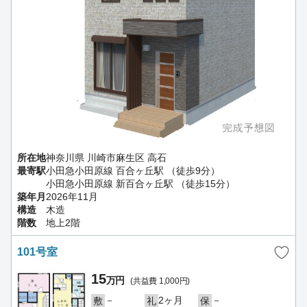
所在地
神奈川県 川崎市麻生区 高石
最寄駅
小田急小田原線 百合ヶ丘駅 （徒歩9分）
小田急小田原線 新百合ヶ丘駅 （徒歩15分）
築年月
2026年11月
構造
木造
階数
地上2階
101号室
15
万円
(共益費 1,000円)
－
2ヶ月
－
敷
礼
保