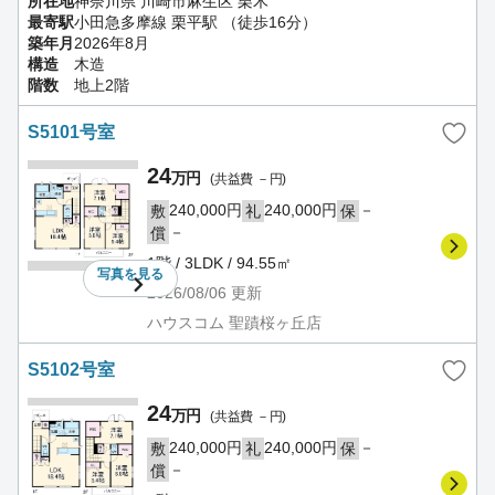
所在地
神奈川県 川崎市麻生区 栗木
最寄駅
小田急多摩線 栗平駅 （徒歩16分）
築年月
2026年8月
構造
木造
階数
地上2階
S5101号室
24
万円
(共益費 －円)
240,000円
240,000円
－
敷
礼
保
－
償
1階 / 3LDK / 94.55㎡
写真を
見る
2026/08/06
更新
ハウスコム 聖蹟桜ヶ丘店
S5102号室
24
万円
(共益費 －円)
240,000円
240,000円
－
敷
礼
保
－
償