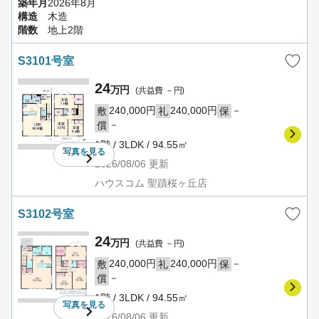
築年月
2026年8月
構造
木造
階数
地上2階
S3101号室
24
万円
(共益費 －円)
240,000円
240,000円
－
敷
礼
保
－
償
1階 / 3LDK / 94.55㎡
写真を
見る
2026/08/06
更新
ハウスコム 聖蹟桜ヶ丘店
S3102号室
24
万円
(共益費 －円)
240,000円
240,000円
－
敷
礼
保
－
償
1階 / 3LDK / 94.55㎡
写真を
見る
2026/08/06
更新