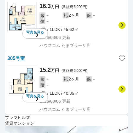
16.3
万円
(共益費 6,000円)
－
2ヶ月
－
敷
礼
保
－
償
3階 / 1LDK / 45.62㎡
写真を
見る
2026/08/06
更新
ハウスコム たまプラーザ店
305号室
15.2
万円
(共益費 6,000円)
－
2ヶ月
－
敷
礼
保
－
償
3階 / 1LDK / 40.35㎡
写真を
見る
2026/08/06
更新
ハウスコム たまプラーザ店
プレマヒルズ
賃貸マンション