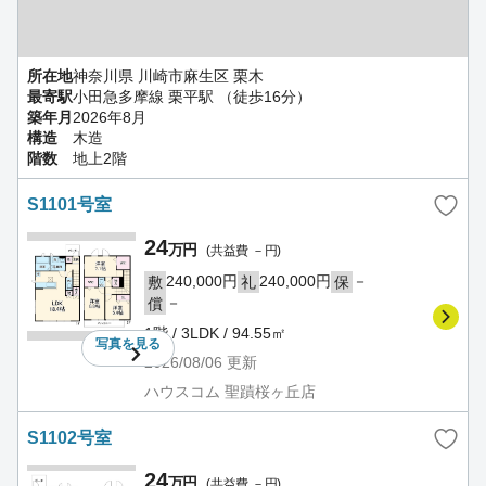
所在地
神奈川県 川崎市麻生区 栗木
最寄駅
小田急多摩線 栗平駅 （徒歩16分）
築年月
2026年8月
構造
木造
階数
地上2階
S1101号室
24
万円
(共益費 －円)
240,000円
240,000円
－
敷
礼
保
－
償
1階 / 3LDK / 94.55㎡
写真を
見る
2026/08/06
更新
ハウスコム 聖蹟桜ヶ丘店
S1102号室
24
万円
(共益費 －円)