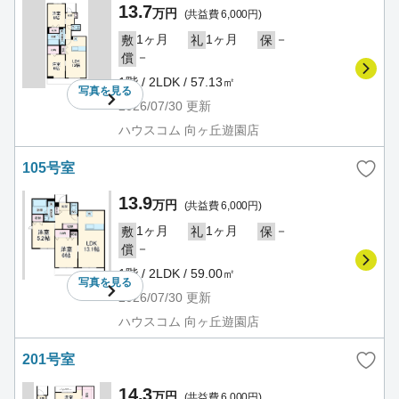
13.7
万円
(共益費 6,000円)
1ヶ月
1ヶ月
－
敷
礼
保
－
償
1階 / 2LDK / 57.13㎡
写真を
見る
2026/07/30
更新
ハウスコム 向ヶ丘遊園店
105号室
13.9
万円
(共益費 6,000円)
1ヶ月
1ヶ月
－
敷
礼
保
－
償
1階 / 2LDK / 59.00㎡
写真を
見る
2026/07/30
更新
ハウスコム 向ヶ丘遊園店
201号室
14.3
万円
(共益費 6,000円)