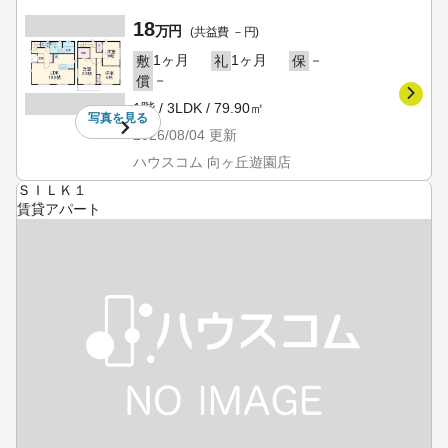
18
万円
(共益費 －円)
1ヶ月
1ヶ月
－
敷
礼
保
－
償
1階 / 3LDK / 79.90㎡
写真を
見る
2026/08/04
更新
ハウスコム 向ヶ丘遊園店
ＳＩＬＫ１
賃貸アパート