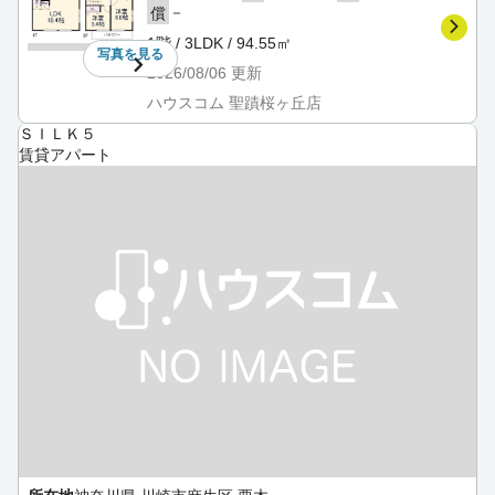
－
償
1階 / 3LDK / 94.55㎡
写真を
見る
2026/08/06
更新
ハウスコム 聖蹟桜ヶ丘店
ＳＩＬＫ５
賃貸アパート