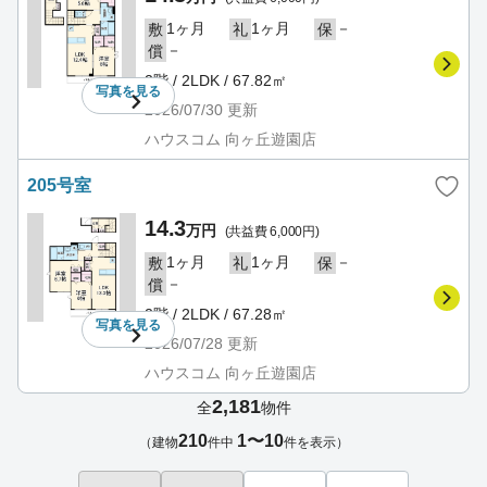
1ヶ月
1ヶ月
－
敷
礼
保
－
償
2階 / 2LDK / 67.82㎡
写真を
見る
2026/07/30
更新
ハウスコム 向ヶ丘遊園店
205号室
14.3
万円
(共益費 6,000円)
1ヶ月
1ヶ月
－
敷
礼
保
－
償
2階 / 2LDK / 67.28㎡
写真を
見る
2026/07/28
更新
ハウスコム 向ヶ丘遊園店
2,181
全
物件
210
1〜10
（建物
件中
件を表示）