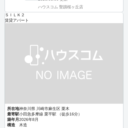
ハウスコム 聖蹟桜ヶ丘店
ＳＩＬＫ２
賃貸アパート
所在地
神奈川県 川崎市麻生区 栗木
最寄駅
小田急多摩線 栗平駅 （徒歩16分）
築年月
2026年8月
構造
木造