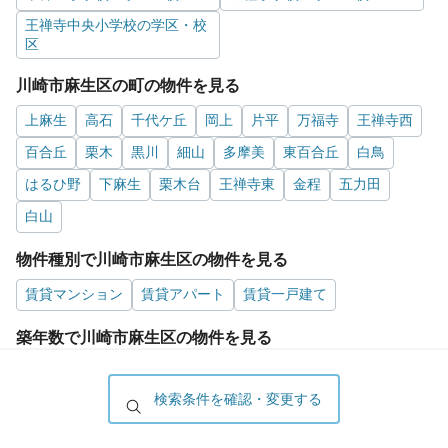
王禅寺中央小学校の学区・校
区
川崎市麻生区の町の物件を見る
上麻生
高石
千代ケ丘
岡上
片平
万福寺
王禅寺西
百合丘
栗木
黒川
細山
多摩美
東百合丘
白鳥
はるひ野
下麻生
栗木台
王禅寺東
金程
五力田
白山
物件種別で川崎市麻生区の物件を見る
賃貸マンション
賃貸アパート
賃貸一戸建て
築年数で川崎市麻生区の物件を見る
新築
築3年以内
築5年以内
築10年以内
築15年以内
検索条件を確認・変更する
築20年以内
築25年以内
築30年以内
こだわり条件・タグで川崎市麻生区の物件を見る