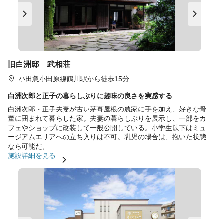
旧白洲邸 武相荘
小田急小田原線鶴川駅から徒歩15分
白洲次郎と正子の暮らしぶりに趣味の良さを実感する
白洲次郎・正子夫妻が古い茅葺屋根の農家に手を加え、好きな骨
董に囲まれて暮らした家。夫妻の暮らしぶりを展示し、一部をカ
フェやショップに改装して一般公開している。小学生以下はミュ
ージアムエリアへの立ち入りは不可。乳児の場合は、抱いた状態
なら可能だ。
施設詳細を見る