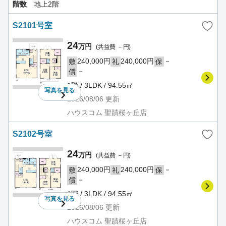
階数
地上2階
S2101号室
24
万円
(共益費 －円)
240,000円
240,000円
－
敷
礼
保
－
償
1階 / 3LDK / 94.55㎡
写真を
見る
2026/08/06
更新
ハウスコム 聖蹟桜ヶ丘店
S2102号室
24
万円
(共益費 －円)
240,000円
240,000円
－
敷
礼
保
－
償
1階 / 3LDK / 94.55㎡
写真を
見る
2026/08/06
更新
ハウスコム 聖蹟桜ヶ丘店