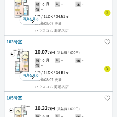
1ヶ月
－
－
敷
礼
保
－
償
1階 / 1LDK / 34.51㎡
写真を
見る
2026/08/07
更新
ハウスコム 海老名店
103号室
10.07
万円
(共益費 4,000円)
1ヶ月
－
－
敷
礼
保
－
償
1階 / 1LDK / 34.51㎡
写真を
見る
2026/08/07
更新
ハウスコム 海老名店
105号室
10.33
万円
(共益費 4,000円)
1ヶ月
－
－
敷
礼
保