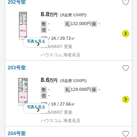
202号室
8.8
万円
(共益費 3,500円)
－
132,000円
－
敷
礼
保
－
償
2階 / 1K / 29.72㎡
写真を
見る
2026/08/07
更新
ハウスコム 海老名店
203号室
8.6
万円
(共益費 3,500円)
－
129,000円
－
敷
礼
保
－
償
2階 / 1K / 27.66㎡
写真を
見る
2026/08/07
更新
ハウスコム 海老名店
204号室