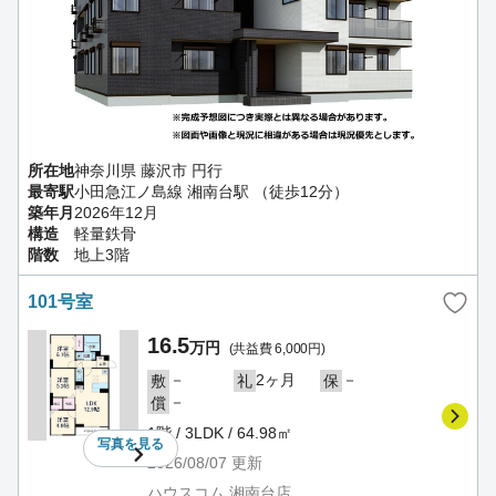
所在地
神奈川県 藤沢市 円行
最寄駅
小田急江ノ島線 湘南台駅 （徒歩12分）
築年月
2026年12月
構造
軽量鉄骨
階数
地上3階
101号室
16.5
万円
(共益費 6,000円)
－
2ヶ月
－
敷
礼
保
－
償
1階 / 3LDK / 64.98㎡
写真を
見る
2026/08/07
更新
ハウスコム 湘南台店