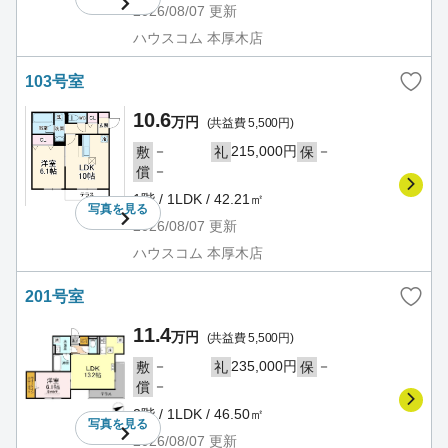
2026/08/07
更新
ハウスコム 本厚木店
103号室
10.6
万円
(共益費 5,500円)
－
215,000円
－
敷
礼
保
－
償
1階 / 1LDK / 42.21㎡
写真を
見る
2026/08/07
更新
ハウスコム 本厚木店
201号室
11.4
万円
(共益費 5,500円)
－
235,000円
－
敷
礼
保
－
償
2階 / 1LDK / 46.50㎡
写真を
見る
2026/08/07
更新