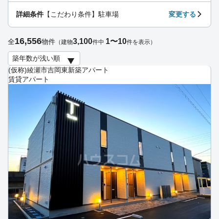
詳細条件
【こだわり条件】駐車場
変更する
16,556
3,100
1〜10
全
物件
（建物
件中
件を表示）
(仮称)綾瀬市吉岡東新築アパート
賃貸アパート