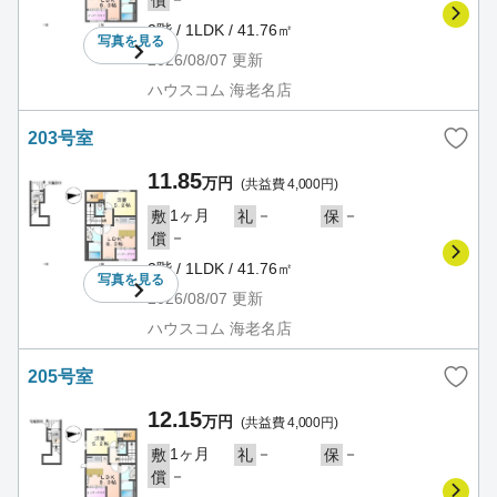
償
2階 / 1LDK / 41.76㎡
写真を
見る
2026/08/07
更新
ハウスコム 海老名店
203号室
11.85
万円
(共益費 4,000円)
1ヶ月
－
－
敷
礼
保
－
償
2階 / 1LDK / 41.76㎡
写真を
見る
2026/08/07
更新
ハウスコム 海老名店
205号室
12.15
万円
(共益費 4,000円)
1ヶ月
－
－
敷
礼
保
－
償