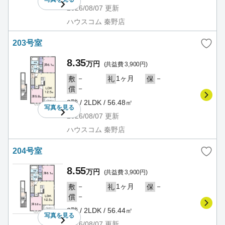
2026/08/07
更新
ハウスコム 秦野店
203号室
8.35
万円
(共益費 3,900円)
－
1ヶ月
－
敷
礼
保
－
償
2階 / 2LDK / 56.48㎡
写真を
見る
2026/08/07
更新
ハウスコム 秦野店
204号室
8.55
万円
(共益費 3,900円)
－
1ヶ月
－
敷
礼
保
－
償
2階 / 2LDK / 56.44㎡
写真を
見る
2026/08/07
更新