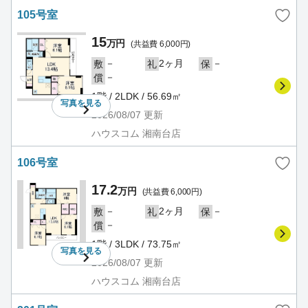
105号室
15
万円
(共益費 6,000円)
－
2ヶ月
－
敷
礼
保
－
償
1階 / 2LDK / 56.69㎡
写真を
見る
2026/08/07
更新
ハウスコム 湘南台店
106号室
17.2
万円
(共益費 6,000円)
－
2ヶ月
－
敷
礼
保
－
償
1階 / 3LDK / 73.75㎡
写真を
見る
2026/08/07
更新
ハウスコム 湘南台店