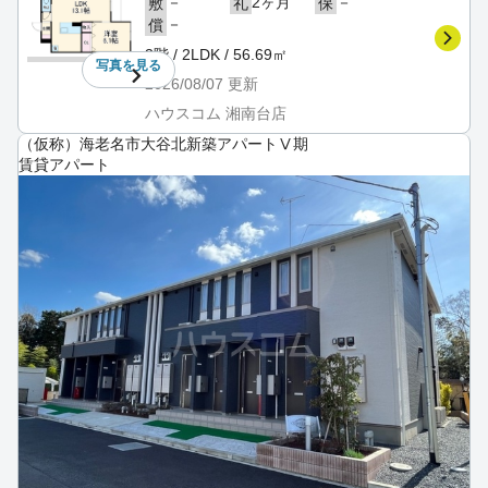
－
2ヶ月
－
敷
礼
保
－
償
3階 / 2LDK / 56.69㎡
写真を
見る
2026/08/07
更新
ハウスコム 湘南台店
（仮称）海老名市大谷北新築アパートⅤ期
賃貸アパート