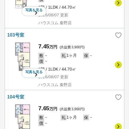
1階 / 1LDK / 44.70㎡
写真を
見る
2026/08/07
更新
ハウスコム 秦野店
103号室
7.45
万円
(共益費 3,900円)
－
1ヶ月
－
敷
礼
保
－
償
1階 / 1LDK / 44.70㎡
写真を
見る
2026/08/07
更新
ハウスコム 秦野店
104号室
7.65
万円
(共益費 3,900円)
－
1ヶ月
－
敷
礼
保
－
償