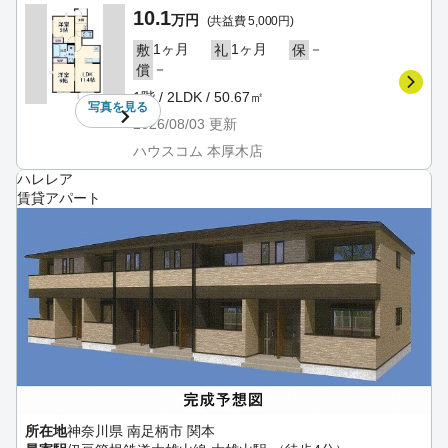
10.1
万円
(共益費 5,000円)
1ヶ月
1ヶ月
－
敷
礼
保
－
償
1階 / 2LDK / 50.67㎡
写真を
見る
2026/08/03
更新
ハウスコム 本厚木店
ハレレア
賃貸アパート
所在地
神奈川県 南足柄市 関本