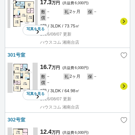
17.3
万円
(共益費 6,000円)
－
2ヶ月
－
敷
礼
保
－
償
2階 / 3LDK / 73.75㎡
写真を
見る
2026/08/07
更新
ハウスコム 湘南台店
301号室
16.7
万円
(共益費 6,000円)
－
2ヶ月
－
敷
礼
保
－
償
3階 / 3LDK / 64.98㎡
写真を
見る
2026/08/07
更新
ハウスコム 湘南台店
302号室
12.4
万円
(共益費 6,000円)