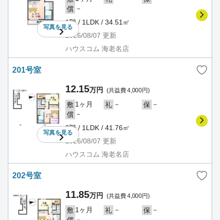
－
償
1階 / 1LDK / 34.51㎡
写真を
見る
2026/08/07
更新
ハウスコム 海老名店
201号室
12.15
万円
(共益費 4,000円)
1ヶ月
－
－
敷
礼
保
－
償
2階 / 1LDK / 41.76㎡
写真を
見る
2026/08/07
更新
ハウスコム 海老名店
202号室
11.85
万円
(共益費 4,000円)
1ヶ月
－
－
敷
礼
保
－