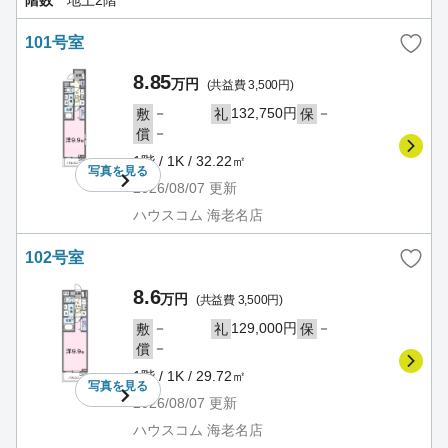
101号室
8.85
万円
(共益費 3,500円)
－
132,750円
－
敷
礼
保
－
償
1階 / 1K / 32.22㎡
写真を
見る
2026/08/07
更新
ハウスコム 海老名店
102号室
8.6
万円
(共益費 3,500円)
－
129,000円
－
敷
礼
保
－
償
1階 / 1K / 29.72㎡
写真を
見る
2026/08/07
更新
ハウスコム 海老名店