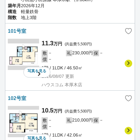
築年月
2026年12月
構造
軽量鉄骨
階数
地上3階
101号室
11.3
万円
(共益費 5,500円)
－
230,000円
－
敷
礼
保
－
償
1階 / 1LDK / 46.50㎡
写真を
見る
2026/08/07
更新
ハウスコム 本厚木店
102号室
10.5
万円
(共益費 5,500円)
－
210,000円
－
敷
礼
保
－
償
1階 / 1LDK / 42.06㎡
写真を
見る