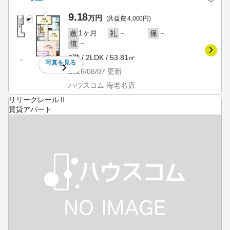
9.18
万円
(共益費 4,000円)
1ヶ月
－
－
敷
礼
保
－
償
2階 / 2LDK / 53.81㎡
写真を
見る
2026/08/07
更新
ハウスコム 海老名店
リリークレールⅡ
賃貸アパート