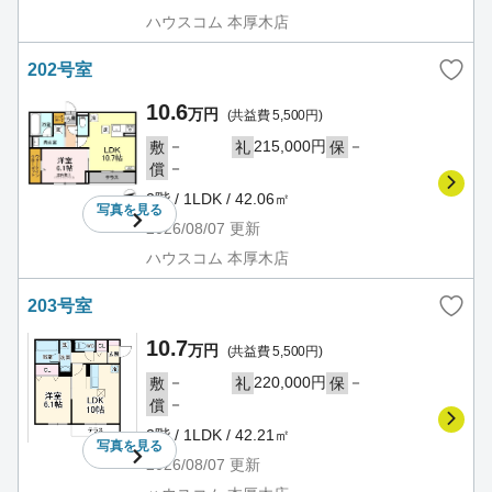
ハウスコム 本厚木店
202号室
10.6
万円
(共益費 5,500円)
－
215,000円
－
敷
礼
保
－
償
2階 / 1LDK / 42.06㎡
写真を
見る
2026/08/07
更新
ハウスコム 本厚木店
203号室
10.7
万円
(共益費 5,500円)
－
220,000円
－
敷
礼
保
－
償
2階 / 1LDK / 42.21㎡
写真を
見る
2026/08/07
更新