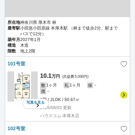
所在地
神奈川県 厚木市 林
最寄駅
小田急小田原線 本厚木駅 （林まで徒歩2分、駅まで
バスで12分）
築年月
2027年1月
構造
木造
階数
地上2階
101号室
10.1
万円
(共益費 5,000円)
1ヶ月
1ヶ月
－
敷
礼
保
－
償
1階 / 2LDK / 50.67㎡
写真を
見る
2026/08/03
更新
ハウスコム 本厚木店
102号室