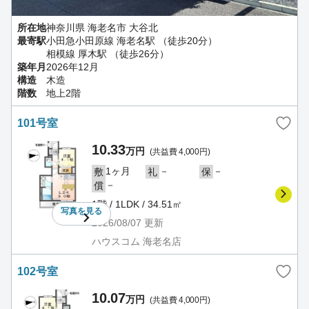
所在地
神奈川県 海老名市 大谷北
最寄駅
小田急小田原線 海老名駅 （徒歩20分）
相模線 厚木駅 （徒歩26分）
築年月
2026年12月
構造
木造
階数
地上2階
101号室
10.33
万円
(共益費 4,000円)
1ヶ月
－
－
敷
礼
保
－
償
1階 / 1LDK / 34.51㎡
写真を
見る
2026/08/07
更新
ハウスコム 海老名店
102号室
10.07
万円
(共益費 4,000円)