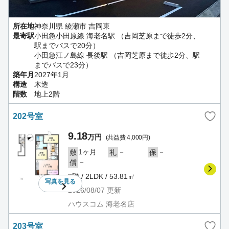
所在地
神奈川県 綾瀬市 吉岡東
最寄駅
小田急小田原線 海老名駅 （吉岡芝原まで徒歩2分、
駅までバスで20分）
小田急江ノ島線 長後駅 （吉岡芝原まで徒歩2分、駅
までバスで23分）
築年月
2027年1月
構造
木造
階数
地上2階
202号室
9.18
万円
(共益費 4,000円)
1ヶ月
－
－
敷
礼
保
－
償
2階 / 2LDK / 53.81㎡
写真を
見る
2026/08/07
更新
ハウスコム 海老名店
203号室