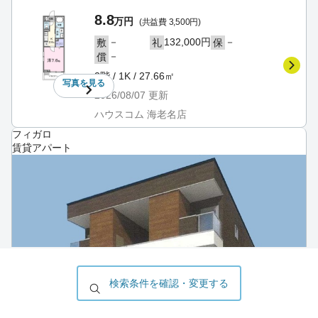
8.8
万円
(共益費 3,500円)
－
132,000円
－
敷
礼
保
－
償
2階 / 1K / 27.66㎡
写真を
見る
2026/08/07
更新
ハウスコム 海老名店
フィガロ
賃貸アパート
検索条件を確認・変更する