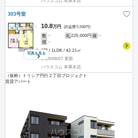
ハウスコム 本厚木店
303号室
10.8
万円
(共益費 5,500円)
－
225,000円
－
敷
礼
保
－
償
2階 / 1LDK / 42.21㎡
写真を
見る
2026/08/07
更新
ハウスコム 本厚木店
（仮称）トリシア円行２丁目プロジェクト
賃貸アパート