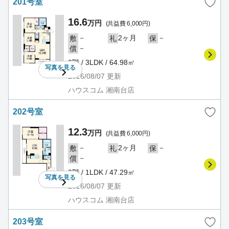
201号室
16.6
万円
(共益費 6,000円)
－
2ヶ月
－
敷
礼
保
－
償
2階 / 3LDK / 64.98㎡
写真を
見る
2026/08/07
更新
ハウスコム 湘南台店
202号室
12.3
万円
(共益費 6,000円)
－
2ヶ月
－
敷
礼
保
－
償
2階 / 1LDK / 47.29㎡
写真を
見る
2026/08/07
更新
ハウスコム 湘南台店
203号室