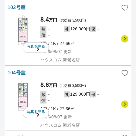
103号室
8.4
万円
(共益費 3,500円)
－
126,000円
－
敷
礼
保
－
償
1階 / 1K / 27.66㎡
写真を
見る
2026/08/07
更新
ハウスコム 海老名店
104号室
8.6
万円
(共益費 3,500円)
－
129,000円
－
敷
礼
保
－
償
1階 / 1K / 27.66㎡
写真を
見る
2026/08/07
更新
ハウスコム 海老名店