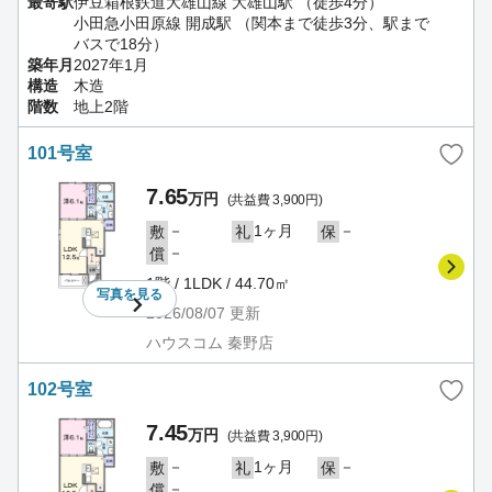
最寄駅
伊豆箱根鉄道大雄山線 大雄山駅 （徒歩4分）
小田急小田原線 開成駅 （関本まで徒歩3分、駅まで
バスで18分）
築年月
2027年1月
構造
木造
階数
地上2階
101号室
7.65
万円
(共益費 3,900円)
－
1ヶ月
－
敷
礼
保
－
償
1階 / 1LDK / 44.70㎡
写真を
見る
2026/08/07
更新
ハウスコム 秦野店
102号室
7.45
万円
(共益費 3,900円)
－
1ヶ月
－
敷
礼
保
－
償