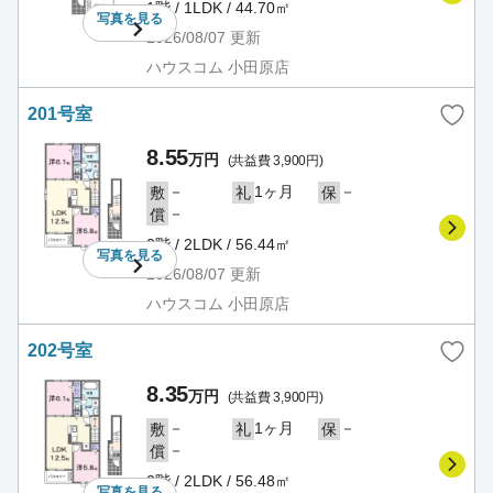
1階 / 1LDK / 44.70㎡
写真を
見る
2026/08/07
更新
ハウスコム 小田原店
201号室
8.55
万円
(共益費 3,900円)
－
1ヶ月
－
敷
礼
保
－
償
2階 / 2LDK / 56.44㎡
写真を
見る
2026/08/07
更新
ハウスコム 小田原店
202号室
8.35
万円
(共益費 3,900円)
－
1ヶ月
－
敷
礼
保
－
償
2階 / 2LDK / 56.48㎡
写真を
見る