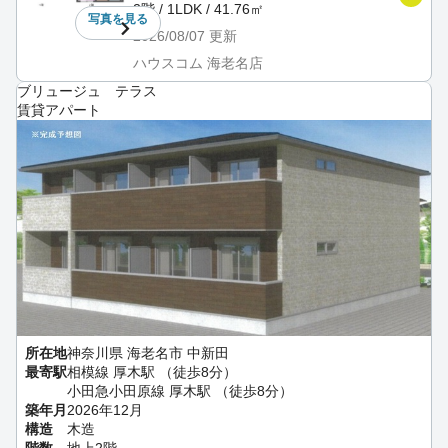
2階 / 1LDK / 41.76㎡
写真を
見る
2026/08/07
更新
ハウスコム 海老名店
ブリュージュ テラス
賃貸アパート
所在地
神奈川県 海老名市 中新田
最寄駅
相模線 厚木駅 （徒歩8分）
小田急小田原線 厚木駅 （徒歩8分）
築年月
2026年12月
構造
木造
階数
地上2階