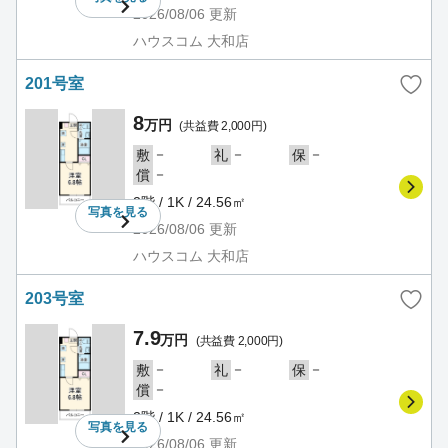
2026/08/06
更新
ハウスコム 大和店
201号室
8
万円
(共益費 2,000円)
－
－
－
敷
礼
保
－
償
2階 / 1K / 24.56㎡
写真を
見る
2026/08/06
更新
ハウスコム 大和店
203号室
7.9
万円
(共益費 2,000円)
－
－
－
敷
礼
保
－
償
2階 / 1K / 24.56㎡
写真を
見る
2026/08/06
更新