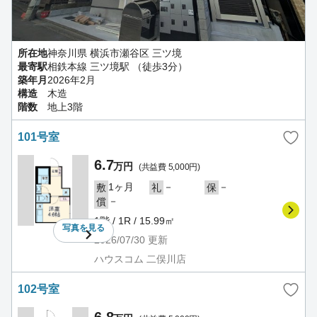
所在地
神奈川県 横浜市瀬谷区 三ツ境
最寄駅
相鉄本線 三ツ境駅 （徒歩3分）
築年月
2026年2月
構造
木造
階数
地上3階
101号室
6.7
万円
(共益費 5,000円)
1ヶ月
－
－
敷
礼
保
－
償
1階 / 1R / 15.99㎡
写真を
見る
2026/07/30
更新
ハウスコム 二俣川店
102号室
6.8