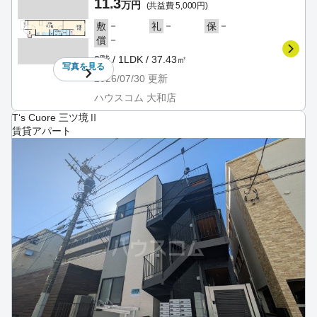
11.3
万円
(共益費 5,000円)
－
－
－
敷
礼
保
－
償
3階 / 1LDK / 37.43㎡
写真を
見る
2026/07/30
更新
ハウスコム 大和店
T‘s Cuore 三ツ境Ⅱ
賃貸アパート