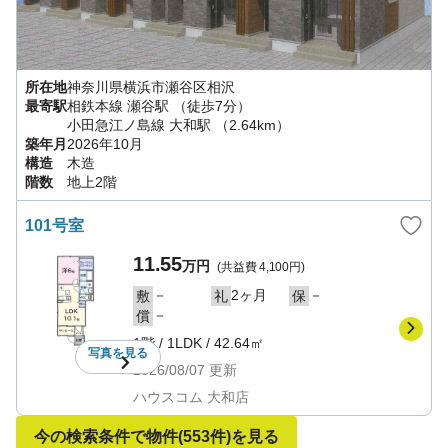
所在地
神奈川県
横浜市瀬谷区
相沢
最寄駅
相鉄本線
瀬谷駅
（徒歩7分）
小田急江ノ島線
大和駅
（2.64km）
築年月
2026年10月
構造
木造
階数
地上2階
101号室
11.55
万円
(共益費
4,100円
)
－
2ヶ月
－
敷
礼
保
－
償
1階
/
1LDK
/
42.64㎡
写真を
見る
2026/08/07
更新
ハウスコム 大和店
今の検索条件で物件
(553件)
を見る