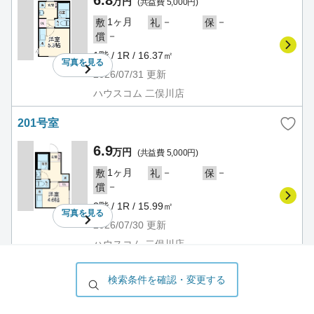
万円
(共益費 5,000円)
1ヶ月
－
－
敷
礼
保
－
償
1階 / 1R / 16.37㎡
写真を
見る
2026/07/31
更新
ハウスコム 二俣川店
201号室
6.9
万円
(共益費 5,000円)
1ヶ月
－
－
敷
礼
保
－
償
2階 / 1R / 15.99㎡
写真を
見る
2026/07/30
更新
ハウスコム 二俣川店
204号室
検索条件を確認・変更する
6.9
万円
(共益費 5,000円)