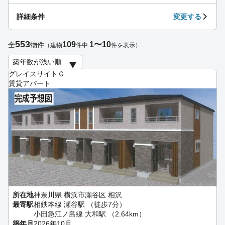
詳細条件
変更する
553
109
1〜10
全
物件
（建物
件中
件を表示）
グレイスサイトＧ
賃貸アパート
所在地
神奈川県 横浜市瀬谷区 相沢
最寄駅
相鉄本線 瀬谷駅 （徒歩7分）
小田急江ノ島線 大和駅 （2.64km）
築年月
2026年10月