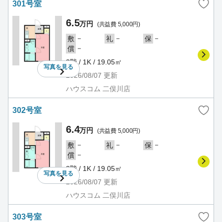
301号室
6.5
万円
(共益費 5,000円)
－
－
－
敷
礼
保
－
償
3階 / 1K / 19.05㎡
写真を
見る
2026/08/07
更新
ハウスコム 二俣川店
302号室
6.4
万円
(共益費 5,000円)
－
－
－
敷
礼
保
－
償
3階 / 1K / 19.05㎡
写真を
見る
2026/08/07
更新
ハウスコム 二俣川店
303号室