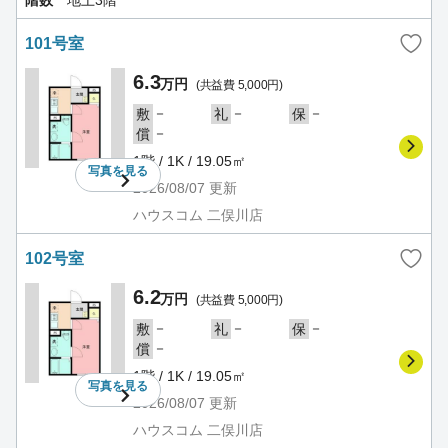
階数
地上3階
101号室
6.3
万円
(共益費 5,000円)
－
－
－
敷
礼
保
－
償
1階 / 1K / 19.05㎡
写真を
見る
2026/08/07
更新
ハウスコム 二俣川店
102号室
6.2
万円
(共益費 5,000円)
－
－
－
敷
礼
保
－
償
1階 / 1K / 19.05㎡
写真を
見る
2026/08/07
更新
ハウスコム 二俣川店