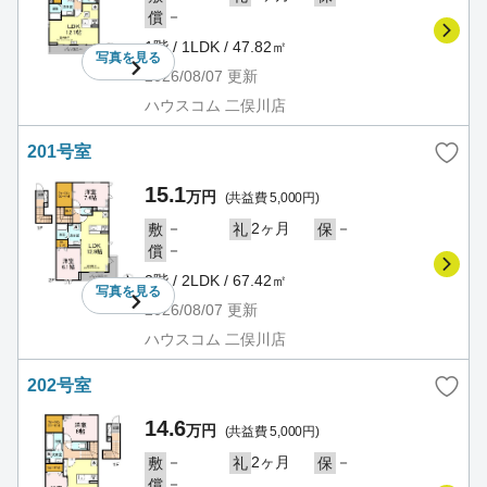
－
償
1階 / 1LDK / 47.82㎡
写真を
見る
2026/08/07
更新
ハウスコム 二俣川店
201号室
15.1
万円
(共益費 5,000円)
－
2ヶ月
－
敷
礼
保
－
償
2階 / 2LDK / 67.42㎡
写真を
見る
2026/08/07
更新
ハウスコム 二俣川店
202号室
14.6
万円
(共益費 5,000円)
－
2ヶ月
－
敷
礼
保
－
償