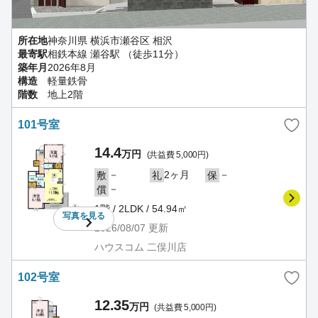
所在地
神奈川県 横浜市瀬谷区 相沢
最寄駅
相鉄本線 瀬谷駅 （徒歩11分）
築年月
2026年8月
構造
軽量鉄骨
階数
地上2階
101号室
14.4
万円
(共益費 5,000円)
－
2ヶ月
－
敷
礼
保
－
償
1階 / 2LDK / 54.94㎡
写真を
見る
2026/08/07
更新
ハウスコム 二俣川店
102号室
12.35
万円
(共益費 5,000円)