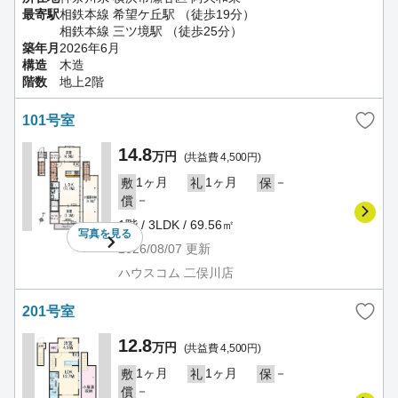
最寄駅
相鉄本線 希望ケ丘駅 （徒歩19分）
相鉄本線 三ツ境駅 （徒歩25分）
築年月
2026年6月
構造
木造
階数
地上2階
101号室
14.8
万円
(共益費 4,500円)
1ヶ月
1ヶ月
－
敷
礼
保
－
償
1階 / 3LDK / 69.56㎡
写真を
見る
2026/08/07
更新
ハウスコム 二俣川店
201号室
12.8
万円
(共益費 4,500円)
1ヶ月
1ヶ月
－
敷
礼
保
－
償