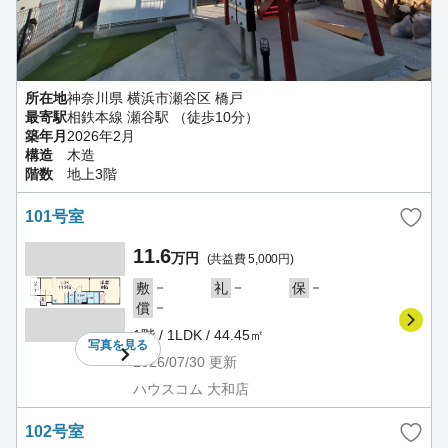
所在地
神奈川県 横浜市瀬谷区 橋戸
最寄駅
相鉄本線 瀬谷駅 （徒歩10分）
築年月
2026年2月
構造
木造
階数
地上3階
101号室
11.6
万円
(共益費 5,000円)
－
－
－
敷
礼
保
－
償
1階 / 1LDK / 44.45㎡
写真を
見る
2026/07/30
更新
ハウスコム 大和店
102号室