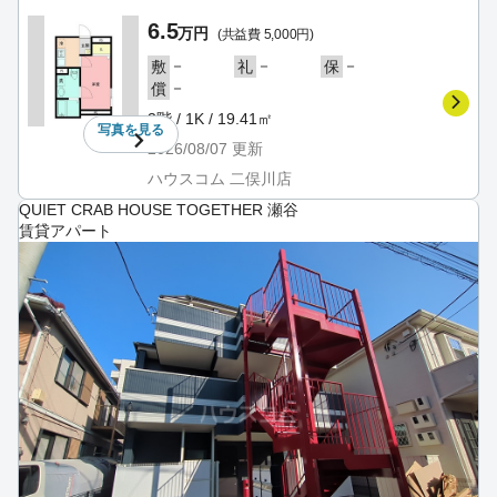
6.5
万円
(共益費 5,000円)
－
－
－
敷
礼
保
－
償
3階 / 1K / 19.41㎡
写真を
見る
2026/08/07
更新
ハウスコム 二俣川店
QUIET CRAB HOUSE TOGETHER 瀬谷
賃貸アパート