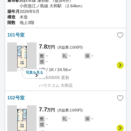
最寄駅
相鉄本線 瀬谷駅 （徒歩8分）
小田急江ノ島線 大和駅 （2.64km）
築年月
2026年5月
構造
木造
階数
地上3階
101号室
7.8
万円
(共益費 2,000円)
－
－
－
敷
礼
保
－
償
1階 / 1K / 24.56㎡
写真を
見る
2026/08/06
更新
ハウスコム 大和店
102号室
7.7
万円
(共益費 2,000円)
－
－
－
敷
礼
保
－
償