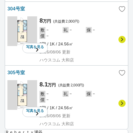
304号室
8
万円
(共益費 2,000円)
－
－
－
敷
礼
保
－
償
3階 / 1K / 24.56㎡
写真を
見る
2026/08/06
更新
ハウスコム 大和店
305号室
8.1
万円
(共益費 2,000円)
－
－
－
敷
礼
保
－
償
3階 / 1K / 24.56㎡
写真を
見る
2026/08/06
更新
ハウスコム 大和店
Ｒｅｂｅｒｔｙ瀬谷