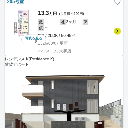
205号室
13.3
万円
(共益費 4,100円)
－
2ヶ月
－
敷
礼
保
－
償
2階 / 2LDK / 50.45㎡
写真を
見る
2026/08/07
更新
ハウスコム 大和店
レジデンス K(Residence K)
賃貸アパート