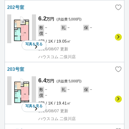
202号室
6.2
万円
(共益費 5,000円)
－
－
－
敷
礼
保
－
償
2階 / 1K / 19.05㎡
写真を
見る
2026/08/07
更新
ハウスコム 二俣川店
203号室
6.4
万円
(共益費 5,000円)
－
－
－
敷
礼
保
－
償
2階 / 1K / 19.41㎡
写真を
見る
2026/08/07
更新
ハウスコム 二俣川店