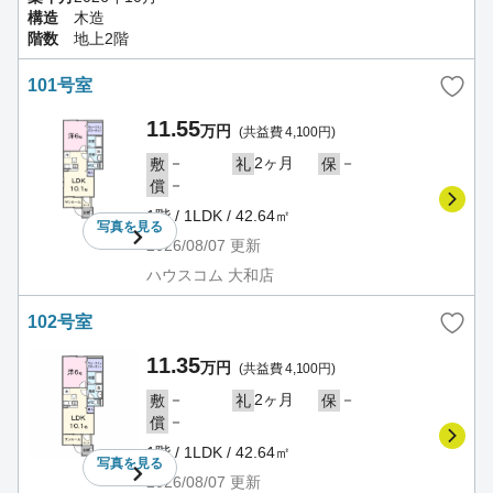
構造
木造
階数
地上2階
101号室
11.55
万円
(共益費 4,100円)
－
2ヶ月
－
敷
礼
保
－
償
1階 / 1LDK / 42.64㎡
写真を
見る
2026/08/07
更新
ハウスコム 大和店
102号室
11.35
万円
(共益費 4,100円)
－
2ヶ月
－
敷
礼
保
－
償
1階 / 1LDK / 42.64㎡
写真を
見る
2026/08/07
更新