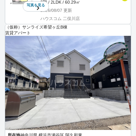
2階 / 2LDK / 60.29㎡
写真を
見る
2026/08/07
更新
ハウスコム 二俣川店
（仮称）サンライズ希望ヶ丘B棟
賃貸アパート
所在地
神奈川県 横浜市瀬谷区 阿久和東