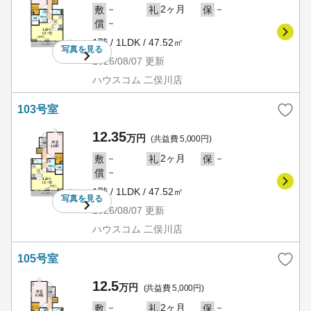
－
2ヶ月
－
敷
礼
保
－
償
1階 / 1LDK / 47.52㎡
写真を
見る
2026/08/07
更新
ハウスコム 二俣川店
103号室
12.35
万円
(共益費 5,000円)
－
2ヶ月
－
敷
礼
保
－
償
1階 / 1LDK / 47.52㎡
写真を
見る
2026/08/07
更新
ハウスコム 二俣川店
105号室
12.5
万円
(共益費 5,000円)
－
2ヶ月
－
敷
礼
保