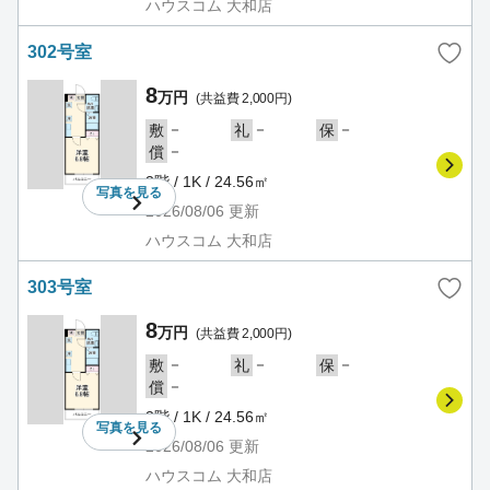
ハウスコム 大和店
302号室
8
万円
(共益費 2,000円)
－
－
－
敷
礼
保
－
償
3階 / 1K / 24.56㎡
写真を
見る
2026/08/06
更新
ハウスコム 大和店
303号室
8
万円
(共益費 2,000円)
－
－
－
敷
礼
保
－
償
3階 / 1K / 24.56㎡
写真を
見る
2026/08/06
更新
ハウスコム 大和店