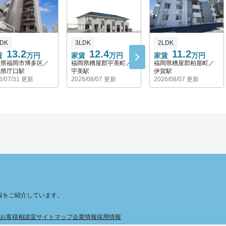
LDK
3LDK
2LDK
13.2
12.4
11.2
賃
万円
家賃
万円
家賃
万円
岡県福岡市博多区／
福岡県糟屋郡宇美町／
福岡県糟屋郡粕屋町／
代県庁口駅
宇美駅
伊賀駅
6/07/31 更新
2026/08/07 更新
2026/08/07 更新
報をご紹介しています。
お客様相談室
サイトマップ
企業情報
採用情報