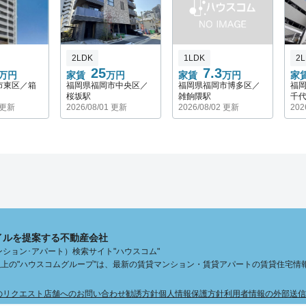
2LDK
1LDK
2
25
7.3
万円
家賃
万円
家賃
万円
家
市東区／箱
福岡県福岡市中央区／
福岡県福岡市博多区／
福
桜坂駅
雑餉隈駅
千
1 更新
2026/08/01 更新
2026/08/02 更新
202
イルを提案する不動産会社
ション･アパート）検索サイト"ハウスコム"
舗以上の"ハウスコムグループ"は、最新の賃貸マンション・賃貸アパートの賃貸住宅情
のリクエスト
店舗へのお問い合わせ
勧誘方針
個人情報保護方針
利用者情報の外部送信