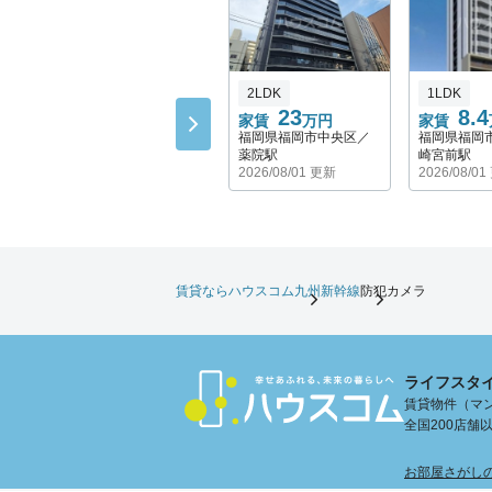
2LDK
1LDK
23
8.4
家賃
万円
家賃
福岡県福岡市中央区／
福岡県福岡
薬院駅
崎宮前駅
2026/08/01 更新
2026/08/0
賃貸ならハウスコム
九州新幹線
防犯カメラ
ライフスタ
賃貸物件（マン
全国200店
お部屋さがし