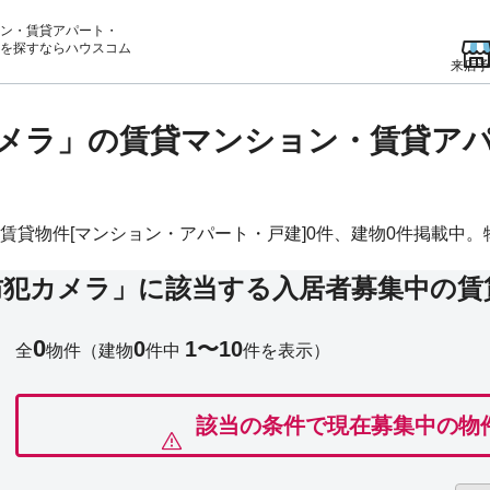
ン・賃貸アパート・
を
探すならハウスコム
来店予
メラ」の賃貸マンション・賃貸ア
貸物件[マンション・アパート・戸建]0件、建物0件掲載中。物件
防犯カメラ」に該当する入居者募集中の賃
0
0
1〜10
全
物件
（建物
件中
件を表示）
該当の条件で現在募集中の物