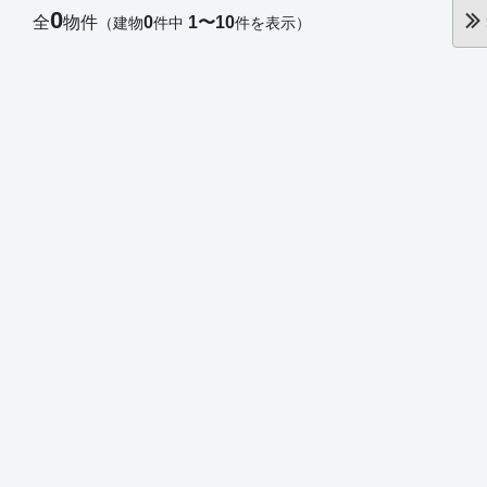
0
全
物件
0
1〜10
（建物
件中
件を表示）