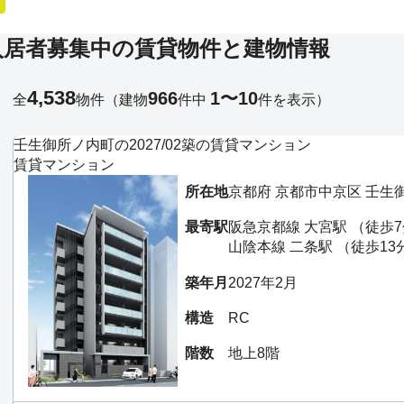
入居者募集中の賃貸物件と建物情報
4,538
966
1〜10
全
物件
（建物
件中
件を表示）
壬生御所ノ内町の2027/02築の賃貸マンション
賃貸マンション
所在地
京都府 京都市中京区 壬生
最寄駅
阪急京都線 大宮駅 （徒歩
山陰本線 二条駅 （徒歩13
築年月
2027年2月
構造
RC
階数
地上8階