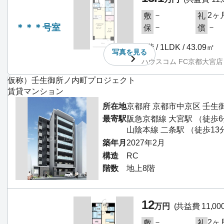
－
2ヶ
敷
礼
＊＊＊号室
－
－
保
償
8階 / 1LDK / 43.09㎡
写真を
見る
ハウスコム FC京都大宮店
仮称）壬生御所ノ内町プロジェクト
賃貸マンション
所在地
京都府 京都市中京区 壬生
最寄駅
阪急京都線 大宮駅 （徒歩
山陰本線 二条駅 （徒歩13
築年月
2027年2月
構造
RC
階数
地上8階
12
万円
(共益費 11,00
－
2ヶ
敷
礼