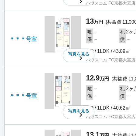
ハウスコム FC京都大宮店
13
万円
(共益費 11,00
－
2ヶ
敷
礼
＊＊＊号室
－
－
保
償
7階 / 1LDK / 43.09㎡
写真を
見る
ハウスコム FC京都大宮店
12.9
万円
(共益費 11,
－
2ヶ
敷
礼
＊＊＊号室
－
－
保
償
8階 / 1LDK / 40.62㎡
写真を
見る
ハウスコム FC京都大宮店
13.1
万円
(共益費 11,