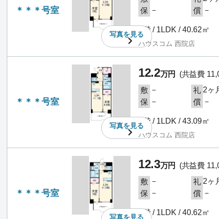
＊＊＊号室
－
－
保
償
1階 / 1LDK / 40.62㎡
写真を
見る
ハウスコム 西院店
12.2
万円
(共益費 11,
－
2ヶ
敷
礼
＊＊＊号室
－
－
保
償
1階 / 1LDK / 43.09㎡
写真を
見る
ハウスコム 西院店
12.3
万円
(共益費 11,
－
2ヶ
敷
礼
＊＊＊号室
－
－
保
償
2階 / 1LDK / 40.62㎡
写真を
見る