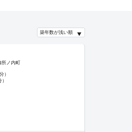
御所ノ内町
7分）
分）