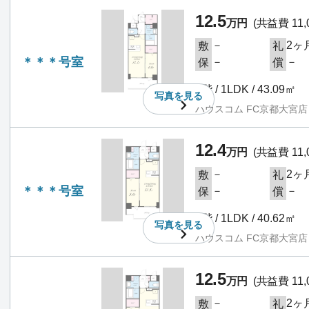
12.5
万円
(共益費 11,
－
2ヶ
敷
礼
＊＊＊号室
－
－
保
償
2階 / 1LDK / 43.09㎡
写真を
見る
ハウスコム FC京都大宮店
12.4
万円
(共益費 11,
－
2ヶ
敷
礼
＊＊＊号室
－
－
保
償
3階 / 1LDK / 40.62㎡
写真を
見る
ハウスコム FC京都大宮店
12.5
万円
(共益費 11,
－
2ヶ
敷
礼