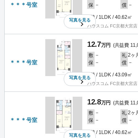
＊＊＊号室
－
－
保
償
4階 / 1LDK / 40.62㎡
写真を
見る
ハウスコム FC京都大宮店
12.7
万円
(共益費 11,
－
2ヶ
敷
礼
＊＊＊号室
－
－
保
償
4階 / 1LDK / 43.09㎡
写真を
見る
ハウスコム FC京都大宮店
12.8
万円
(共益費 11,
－
2ヶ
敷
礼
＊＊＊号室
－
－
保
償
7階 / 1LDK / 40.62㎡
写真を
見る