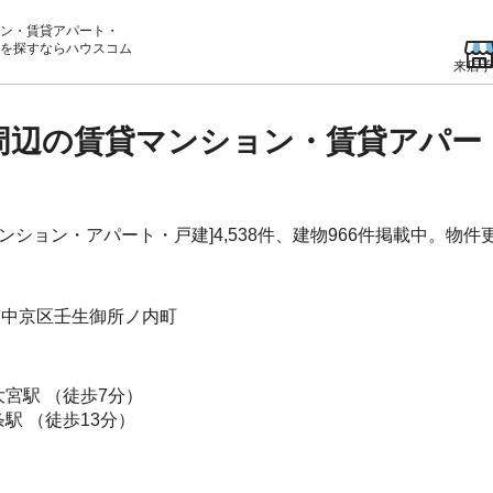
ン・賃貸アパート・
を
探すならハウスコム
来店予
)周辺の賃貸マンション・賃貸アパー
ション・アパート・戸建]4,538件、建物966件掲載中。物件更新
市中京区
壬生御所ノ内町
大宮駅
（徒歩7分）
条駅
（徒歩13分）