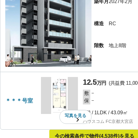
築年月
2027年2月
構造
RC
階数
地上8階
12.5
万円
(共益費
11,0
－
敷
＊＊＊号室
－
保
2階
/
1LDK
/
43.09㎡
写真を
見る
ハウスコム FC京都大宮店
今の検索条件で物件
(4,538件)
を見る