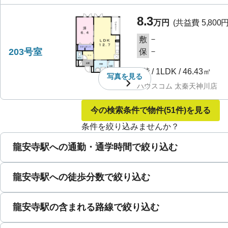
8.3
万円
(共益費
5,800
－
敷
203号室
－
保
2階
/
1LDK
/
46.43㎡
写真を
見る
ハウスコム 太秦天神川店
今の検索条件で物件
(51件)
を見る
条件を絞り込みませんか？
龍安寺駅への通勤・通学時間で絞り込む
龍安寺駅への徒歩分数で絞り込む
龍安寺駅の含まれる路線で絞り込む