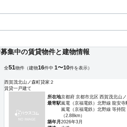
者募集中の賃貸物件と建物情報
51
16
1〜10
全
物件
（建物
件中
件を表示）
西賀茂北山ノ森町貸家２
賃貸一戸建て
所在地
京都府 京都市北区 西賀茂北山
最寄駅
嵐電（京福電鉄）北野線 龍安寺駅 
嵐電（京福電鉄）北野線 等持
（2.88km）
築年月
2026年3月