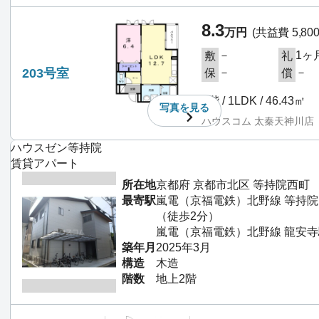
8.3
万円
(共益費 5,80
－
1ヶ
敷
礼
203号室
－
－
保
償
2階 / 1LDK / 46.43㎡
写真を
見る
ハウスコム 太秦天神川店
ハウスゼン等持院
賃貸アパート
所在地
京都府 京都市北区 等持院西町
最寄駅
嵐電（京福電鉄）北野線 等持
（徒歩2分）
嵐電（京福電鉄）北野線 龍安寺
築年月
2025年3月
構造
木造
階数
地上2階