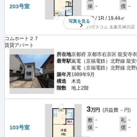
203号室
－
－
保
償
2階 / 1R / 19.44㎡
写真を
見る
ハウスコム 太秦天神川店
コムホート２７
賃貸アパート
所在地
京都府 京都市右京区 龍安寺
最寄駅
嵐電（京福電鉄）北野線 龍安
嵐電（京福電鉄）北野線 北野
築年月
1989年9月
構造
木造
階数
地上2階
3
万円
(共益費 －円)
－
－
敷
礼
103号室
－
－
保
償