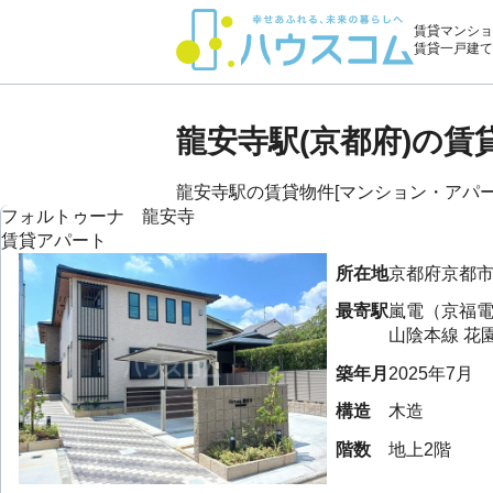
賃貸マンショ
賃貸一戸建て
龍安寺駅(京都府)の
龍安寺駅の賃貸物件[マンション・アパート
フォルトゥーナ 龍安寺
賃貸アパート
所在地
京都府
京都
最寄駅
嵐電（京福
山陰本線
花
築年月
2025年7月
構造
木造
階数
地上2階