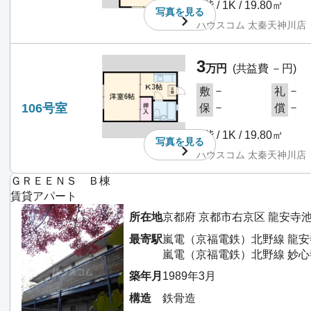
1階 / 1K / 19.80㎡
写真を
見る
ハウスコム 太秦天神川店
3
万円
(共益費 －円)
－
－
敷
礼
106号室
－
－
保
償
1階 / 1K / 19.80㎡
写真を
見る
ハウスコム 太秦天神川店
ＧＲＥＥＮＳ Ｂ棟
賃貸アパート
所在地
京都府 京都市右京区 龍安寺
最寄駅
嵐電（京福電鉄）北野線 龍安
嵐電（京福電鉄）北野線 妙心
築年月
1989年3月
構造
鉄骨造