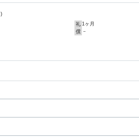
円
)
1ヶ月
礼
－
償