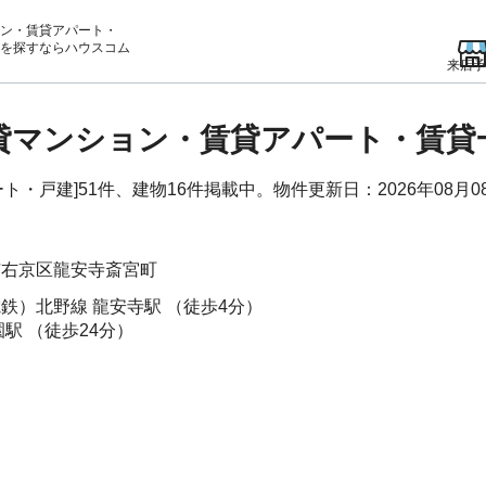
ン・賃貸アパート・
を
探すならハウスコム
来店予
賃貸マンション・賃貸アパート・賃
・戸建]51件、建物16件掲載中。物件更新日：2026年08月0
市右京区
龍安寺斎宮町
電鉄）北野線
龍安寺駅
（徒歩4分）
園駅
（徒歩24分）