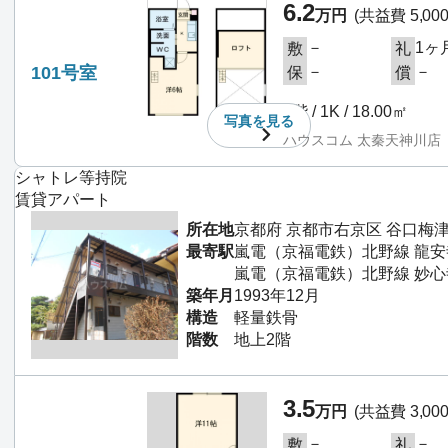
6.2
万円
(共益費 5,00
－
1ヶ
敷
礼
101号室
－
－
保
償
1階 / 1K / 18.00㎡
写真を
見る
ハウスコム 太秦天神川店
シャトレ等持院
賃貸アパート
所在地
京都府 京都市右京区 谷口梅
最寄駅
嵐電（京福電鉄）北野線 龍安
嵐電（京福電鉄）北野線 妙心
築年月
1993年12月
構造
軽量鉄骨
階数
地上2階
3.5
万円
(共益費 3,00
－
－
敷
礼