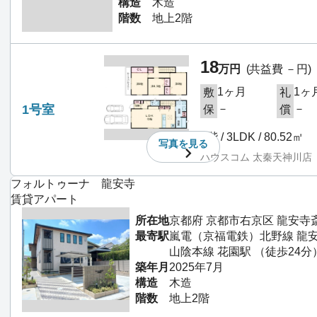
構造
木造
階数
地上2階
18
万円
(共益費 －円)
1ヶ月
1ヶ
敷
礼
1号室
－
－
保
償
1階 / 3LDK / 80.52㎡
写真を
見る
ハウスコム 太秦天神川店
フォルトゥーナ 龍安寺
賃貸アパート
所在地
京都府 京都市右京区 龍安寺
最寄駅
嵐電（京福電鉄）北野線 龍安
山陰本線 花園駅 （徒歩24分
築年月
2025年7月
構造
木造
階数
地上2階