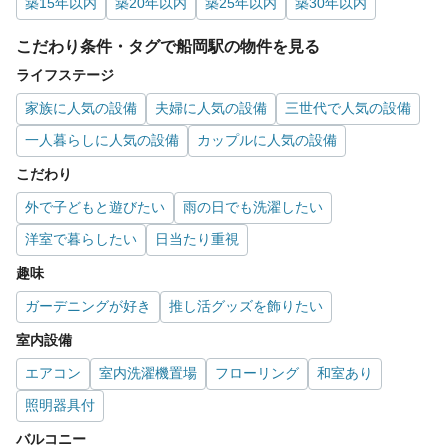
築15年以内
築20年以内
築25年以内
築30年以内
こだわり条件・タグで船岡駅の物件を見る
ライフステージ
家族に人気の設備
夫婦に人気の設備
三世代で人気の設備
一人暮らしに人気の設備
カップルに人気の設備
こだわり
外で子どもと遊びたい
雨の日でも洗濯したい
洋室で暮らしたい
日当たり重視
趣味
ガーデニングが好き
推し活グッズを飾りたい
室内設備
エアコン
室内洗濯機置場
フローリング
和室あり
照明器具付
バルコニー