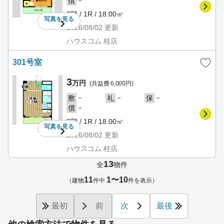
償
2階 / 1R / 18.00㎡
写真を
見る
2026/08/02
更新
ハウスコム 桂店
301号室
3
万円
(共益費 6,000円)
－
－
－
敷
礼
保
－
償
3階 / 1R / 18.00㎡
写真を
見る
2026/08/02
更新
ハウスコム 桂店
13
全
物件
11
1〜10
（建物
件中
件を表示）
最初
前
次
最後