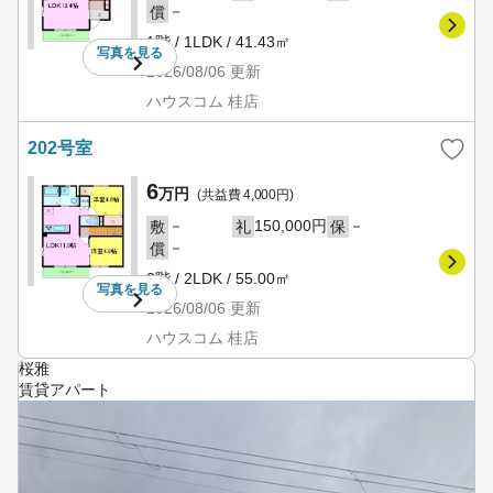
－
償
1階 / 1LDK / 41.43㎡
写真を
見る
2026/08/06
更新
ハウスコム 桂店
202号室
6
万円
(共益費 4,000円)
－
150,000円
－
敷
礼
保
－
償
2階 / 2LDK / 55.00㎡
写真を
見る
2026/08/06
更新
ハウスコム 桂店
桜雅
賃貸アパート