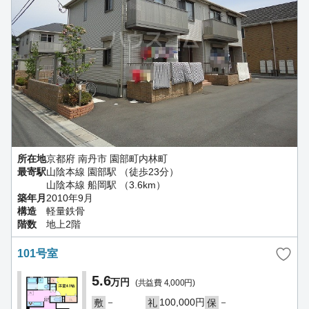
所在地
京都府 南丹市 園部町内林町
最寄駅
山陰本線 園部駅 （徒歩23分）
山陰本線 船岡駅 （3.6km）
築年月
2010年9月
構造
軽量鉄骨
階数
地上2階
101号室
5.6
万円
(共益費 4,000円)
－
100,000円
－
敷
礼
保