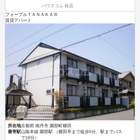
ハウスコム 桂店
フォーブルＴＡＮＡＫＡⅢ
賃貸アパート
所在地
京都府 南丹市 園部町横田
最寄駅
山陰本線 園部駅 （横田亭まで徒歩5分、駅までバス
で10分）