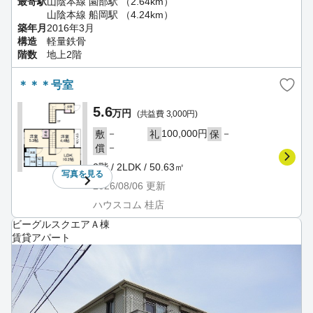
最寄駅
山陰本線 園部駅 （2.64km）
山陰本線 船岡駅 （4.24km）
築年月
2016年3月
構造
軽量鉄骨
階数
地上2階
＊＊＊号室
5.6
万円
(共益費 3,000円)
－
100,000円
－
敷
礼
保
－
償
2階 / 2LDK / 50.63㎡
写真を
見る
2026/08/06
更新
ハウスコム 桂店
ビーグルスクエアＡ棟
賃貸アパート