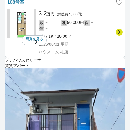
108号室
3.2
万円
(共益費 5,000円)
－
50,000円
－
敷
礼
保
－
償
1階 / 1K / 20.00㎡
写真を
見る
2026/08/01
更新
ハウスコム 桂店
プチハウスセリーナ
賃貸アパート