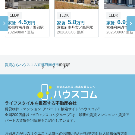
1LDK
1LDK
1LDK
4.5
5.8
6.9
家賃
万円
家賃
万円
家賃
万円
京都府南丹市／園部駅
京都府南丹市／船岡駅
京都府南丹市／
2026/08/07 更新
2026/08/06 更新
2026/08/07 更新
賃貸ならハウスコム
京都府
南丹市
船岡駅
ライフスタイルを提案する不動産会社
賃貸物件（マンション･アパート）検索サイト"ハウスコム"
全国200店舗以上の"ハウスコムグループ"は、最新の賃貸マンション・賃貸ア
パートの賃貸住宅情報をご紹介しています。
お部屋さがしのリクエスト
店舗へのお問い合わせ
勧誘方針
個人情報保護方針