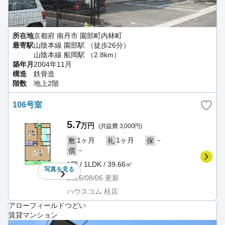
所在地
京都府 南丹市 園部町内林町
最寄駅
山陰本線 園部駅 （徒歩26分）
山陰本線 船岡駅 （2.8km）
築年月
2004年11月
構造
鉄骨造
階数
地上2階
106号室
5.7
万円
(共益費 3,000円)
1ヶ月
1ヶ月
－
敷
礼
保
－
償
1階 / 1LDK / 39.66㎡
写真を
見る
2026/08/06
更新
ハウスコム 桂店
アローフィールドつどい
賃貸マンション