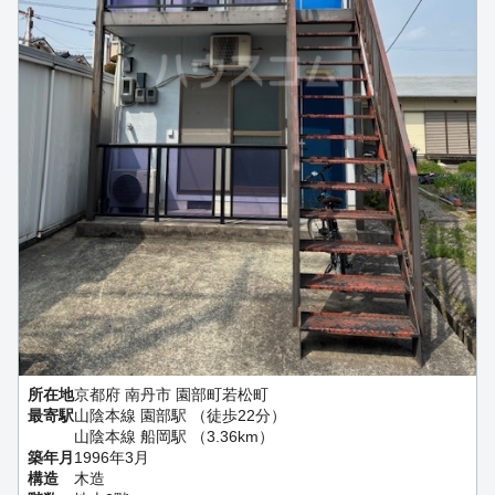
所在地
京都府 南丹市 園部町若松町
最寄駅
山陰本線 園部駅 （徒歩22分）
山陰本線 船岡駅 （3.36km）
築年月
1996年3月
構造
木造