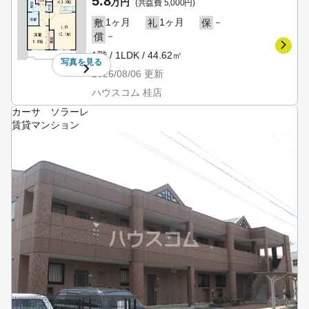
5.8
万円
(共益費 5,000円)
1ヶ月
1ヶ月
－
敷
礼
保
－
償
1階 / 1LDK / 44.62㎡
写真を
見る
2026/08/06
更新
ハウスコム 桂店
カーサ ソラーレ
賃貸マンション