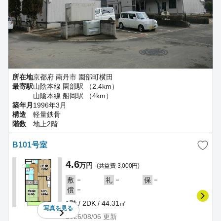
所在地
京都府 南丹市 園部町横田
最寄駅
山陰本線 園部駅 （2.4km）
山陰本線 船岡駅 （4km）
築年月
1996年3月
構造
軽量鉄骨
階数
地上2階
B101号室
4.6
万円
(共益費 3,000円)
－
－
－
敷
礼
保
－
償
1階 / 2DK / 44.31㎡
写真を
見る
2026/08/06
更新