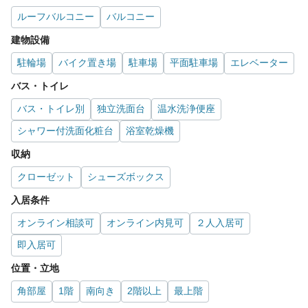
ルーフバルコニー
バルコニー
建物設備
駐輪場
バイク置き場
駐車場
平面駐車場
エレベーター
バス・トイレ
バス・トイレ別
独立洗面台
温水洗浄便座
シャワー付洗面化粧台
浴室乾燥機
収納
クローゼット
シューズボックス
入居条件
オンライン相談可
オンライン内見可
２人入居可
即入居可
位置・立地
角部屋
1階
南向き
2階以上
最上階