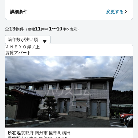
詳細条件
変更する
13
11
1〜10
全
物件
（建物
件中
件を表示）
ＡＮＥＸＯ岸ノ上
賃貸アパート
所在地
京都府 南丹市 園部町横田