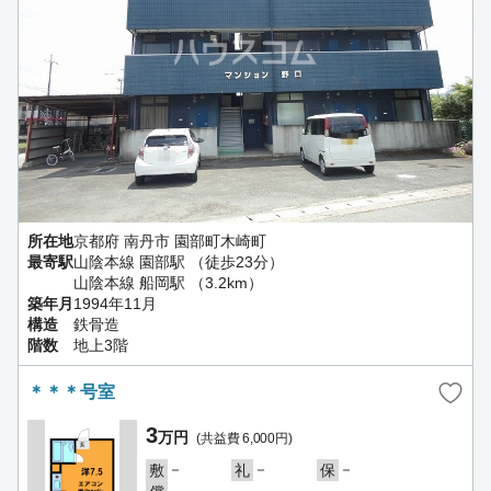
所在地
京都府 南丹市 園部町木崎町
最寄駅
山陰本線 園部駅 （徒歩23分）
山陰本線 船岡駅 （3.2km）
築年月
1994年11月
構造
鉄骨造
階数
地上3階
＊＊＊号室
3
万円
(共益費 6,000円)
－
－
－
敷
礼
保
－