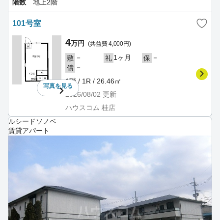
階数
地上2階
101号室
4
万円
(共益費 4,000円)
－
1ヶ月
－
敷
礼
保
－
償
1階 / 1R / 26.46㎡
写真を
見る
2026/08/02
更新
ハウスコム 桂店
ルシードソノベ
賃貸アパート