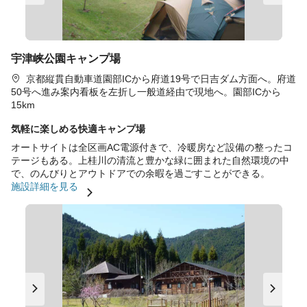
宇津峡公園キャンプ場
京都縦貫自動車道園部ICから府道19号で日吉ダム方面へ。府道
50号へ進み案内看板を左折し一般道経由で現地へ。園部ICから
15km
気軽に楽しめる快適キャンプ場
オートサイトは全区画AC電源付きで、冷暖房など設備の整ったコ
テージもある。上桂川の清流と豊かな緑に囲まれた自然環境の中
で、のんびりとアウトドアでの余暇を過ごすことができる。
施設詳細を見る