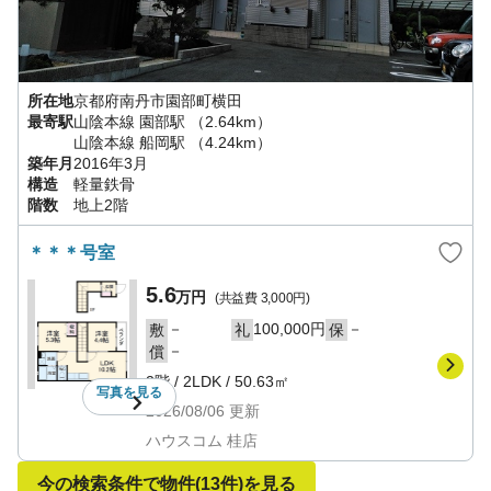
所在地
京都府
南丹市
園部町横田
最寄駅
山陰本線
園部駅
（2.64km）
山陰本線
船岡駅
（4.24km）
築年月
2016年3月
構造
軽量鉄骨
階数
地上2階
＊＊＊号室
5.6
万円
(共益費
3,000円
)
－
100,000円
－
敷
礼
保
－
償
2階
/
2LDK
/
50.63㎡
写真を
見る
2026/08/06
更新
ハウスコム 桂店
今の検索条件で物件
(13件)
を見る