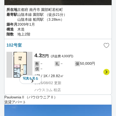
所在地
京都府 南丹市 園部町若松町
最寄駅
山陰本線 園部駅 （徒歩21分）
山陰本線 船岡駅 （3.28km）
築年月
2009年1月
構造
木造
階数
地上2階
102号室
4.3
万円
(共益費 4,000円)
－
－
50,000円
敷
礼
保
－
償
1階 / 1K / 28.82㎡
写真を
見る
2026/08/02
更新
ハウスコム 桂店
PaulowniaⅡ（パウロウニアⅡ）
賃貸アパート