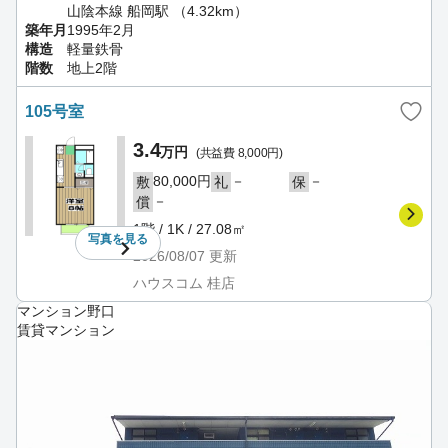
山陰本線 船岡駅 （4.32km）
築年月
1995年2月
構造
軽量鉄骨
階数
地上2階
105号室
3.4
万円
(共益費 8,000円)
80,000円
－
－
敷
礼
保
－
償
1階 / 1K / 27.08㎡
写真を
見る
2026/08/07
更新
ハウスコム 桂店
マンション野口
賃貸マンション