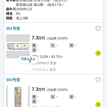
最寄駅
阪急嵐山線 松尾大社駅 （徒歩1分）
阪急嵐山線 嵐山駅 （徒歩17分）
築年月
2008年1月
構造
RC
階数
地上3階
301号室
7.3
万円
(共益費 5,000円)
－
－
－
敷
礼
保
－
償
3階 / 1LDK / 43.70㎡
写真を
見る
2026/08/03
更新
ハウスコム 桂店
303号室
7.3
万円
(共益費 5,000円)
－
－
－
敷
礼
保
－
償