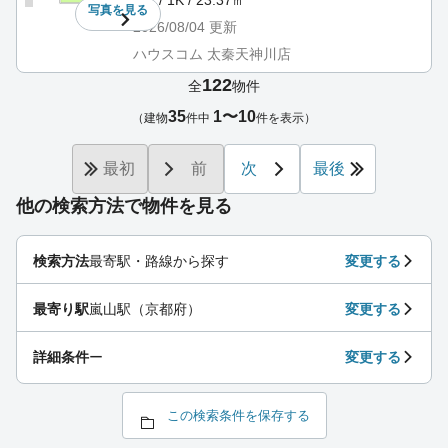
写真を
見る
2026/08/04
更新
ハウスコム 太秦天神川店
122
全
物件
35
1〜10
（建物
件中
件を表示）
最初
前
次
最後
他の検索方法で物件を見る
検索方法
最寄駅・路線から探す
変更する
最寄り駅
嵐山駅（京都府）
変更する
詳細条件
ー
変更する
この検索条件を保存する