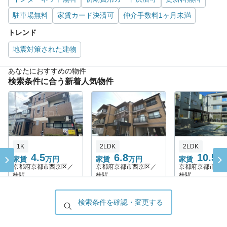
駐車場無料
家賃カード決済可
仲介手数料1ヶ月未満
トレンド
地震対策された建物
あなたにおすすめの物件
検索条件に合う新着人気物件
1K
2LDK
2LDK
4.5
6.8
10.5
家賃
万円
家賃
万円
家賃
万
京都府京都市西京区／
京都府京都市西京区／
京都府京都市西
桂駅
桂駅
桂駅
2026/08/06 更新
2026/08/06 更新
2026/08/06 更新
検索条件を確認・変更する
検索条件に合う新築人気物件