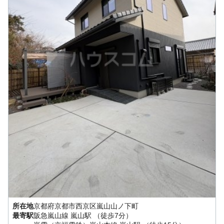
所在地
京都府
京都市西京区
嵐山山ノ下町
最寄駅
阪急嵐山線
嵐山駅
（徒歩7分）