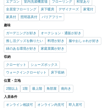
エアコン
室内洗濯機置場
フローリング
和室あり
全居室フローリング
床下暖房
デザイナーズ
家電付
家具付
照明器具付
バリアフリー
趣味
ガーデニングが好き
オークション・通販が好き
推し活グッズを飾りたい
料理が好き
服やおしゃれが好き
緑のある環境が好き
家庭菜園が好き
収納
クローゼット
シューズボックス
ウォークインクローゼット
床下収納
位置・立地
2階以上
1階
最上階
角部屋
南向き
入居条件
オンライン相談可
オンライン内見可
即入居可