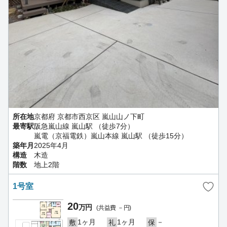
所在地
京都府 京都市西京区 嵐山山ノ下町
最寄駅
阪急嵐山線 嵐山駅 （徒歩7分）
嵐電（京福電鉄）嵐山本線 嵐山駅 （徒歩15分）
築年月
2025年4月
構造
木造
階数
地上2階
1号室
20
万円
(共益費 －円)
1ヶ月
1ヶ月
－
敷
礼
保