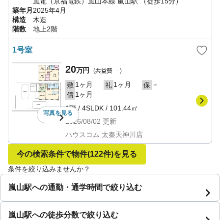
嵐電（京福電鉄）嵐山本線
嵐山駅
（徒歩15分）
築年月
2025年4月
構造
木造
階数
地上2階
1号室
20
万円
(共益費
－
)
1ヶ月
1ヶ月
－
敷
礼
保
1ヶ月
償
1階
/
4SLDK
/
101.44㎡
写真を
見る
2026/08/02
更新
ハウスコム 太秦天神川店
今の検索条件で物件
(122件)
を見る
条件を絞り込みませんか？
嵐山駅への通勤・通学時間で絞り込む
嵐山駅への徒歩分数で絞り込む