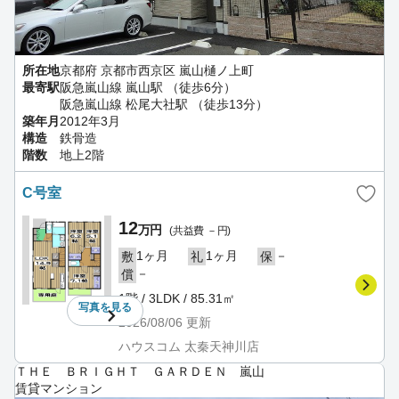
所在地
京都府 京都市西京区 嵐山樋ノ上町
最寄駅
阪急嵐山線 嵐山駅 （徒歩6分）
阪急嵐山線 松尾大社駅 （徒歩13分）
築年月
2012年3月
構造
鉄骨造
階数
地上2階
C号室
12
万円
(共益費 －円)
1ヶ月
1ヶ月
－
敷
礼
保
－
償
1階 / 3LDK / 85.31㎡
写真を
見る
2026/08/06
更新
ハウスコム 太秦天神川店
ＴＨＥ ＢＲＩＧＨＴ ＧＡＲＤＥＮ 嵐山
賃貸マンション