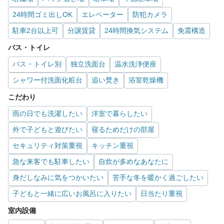
24時間ゴミ出しOK
エレベーター
防犯カメラ
駐車2台以上可
分譲賃貸
24時間換気システム
免震構造
バス・トイレ
バス・トイレ別
独立洗面台
温水洗浄便座
シャワー付洗面化粧台
追い焚き
浴室乾燥機
こだわり
雨の日でも洗濯したい
洋室で暮らしたい
外で子どもと遊びたい
寝るためだけの部屋
セキュリティ対策重視
キッチン重視
急な来客でも駐車したい
自炊が多めなあなたに
身だしなみに気をつかいたい
苦手な冬を暖かく過ごしたい
子どもと一緒に広いお風呂に入りたい
日当たり重視
室内設備