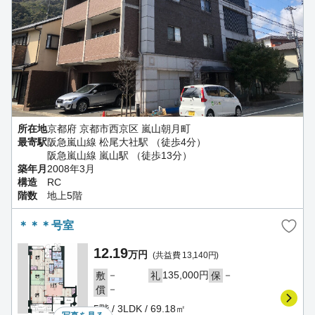
所在地
京都府 京都市西京区 嵐山朝月町
最寄駅
阪急嵐山線 松尾大社駅 （徒歩4分）
阪急嵐山線 嵐山駅 （徒歩13分）
築年月
2008年3月
構造
RC
階数
地上5階
＊＊＊号室
12.19
万円
(共益費 13,140円)
－
135,000円
－
敷
礼
保
－
償
5階 / 3LDK / 69.18㎡