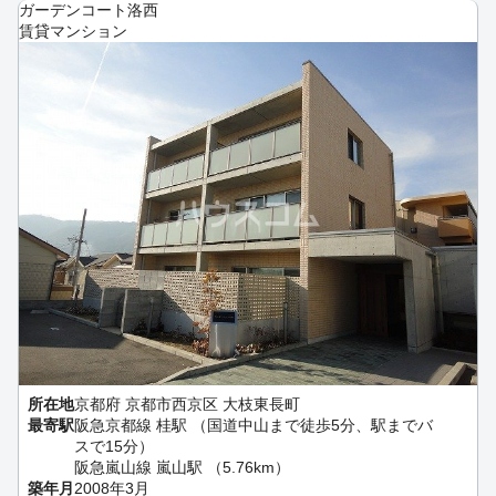
ガーデンコート洛西
賃貸マンション
所在地
京都府 京都市西京区 大枝東長町
最寄駅
阪急京都線 桂駅 （国道中山まで徒歩5分、駅までバ
スで15分）
阪急嵐山線 嵐山駅 （5.76km）
築年月
2008年3月