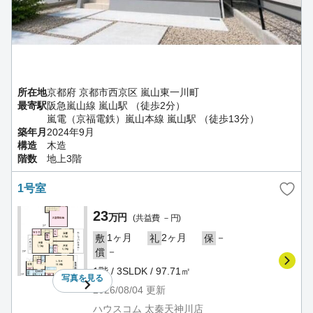
所在地
京都府 京都市西京区 嵐山東一川町
最寄駅
阪急嵐山線 嵐山駅 （徒歩2分）
嵐電（京福電鉄）嵐山本線 嵐山駅 （徒歩13分）
築年月
2024年9月
構造
木造
階数
地上3階
1号室
23
万円
(共益費 －円)
1ヶ月
2ヶ月
－
敷
礼
保
－
償
1階 / 3SLDK / 97.71㎡
写真を
見る
2026/08/04
更新
ハウスコム 太秦天神川店