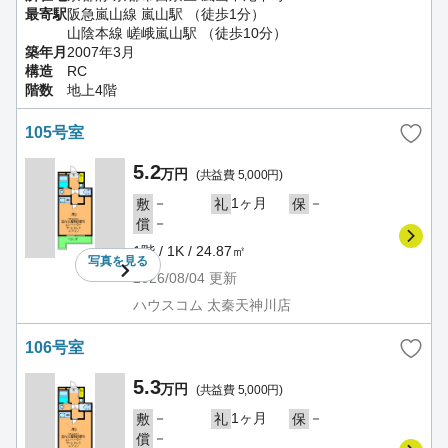
最寄駅
阪急嵐山線 嵐山駅 （徒歩1分）
山陰本線 嵯峨嵐山駅 （徒歩10分）
築年月
2007年3月
構造
RC
階数
地上4階
105号室
5.2
万円
(共益費 5,000円)
－
1ヶ月
－
敷
礼
保
－
償
1階 / 1K / 24.87㎡
写真を
見る
2026/08/04
更新
ハウスコム 太秦天神川店
106号室
5.3
万円
(共益費 5,000円)
－
1ヶ月
－
敷
礼
保
－
償