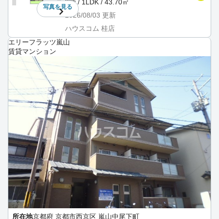
3階 / 1LDK / 43.70㎡
写真を
見る
2026/08/03
更新
ハウスコム 桂店
エリーフラッツ嵐山
賃貸マンション
所在地
京都府 京都市西京区 嵐山中尾下町