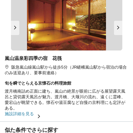
嵐山温泉彩四季の宿 花筏
阪急嵐山線嵐山駅から徒歩5分（JR嵯峨嵐山駅から宿泊の場合
のみ送迎あり、要事前連絡）
旬を瞬でとらえる京懐石の料理旅館
渡月橋南詰め正面に建ち、嵐山の絶景が眼前に広がる展望露天風
呂と貸切露天風呂が魅力。渡月橋、大堰川の流れ、遠くに霊峰、
愛宕山が眺望できる。懐石や湯豆腐など自慢の京料理にも定評が
ある。
施設詳細を見る
似た条件でさらに探す