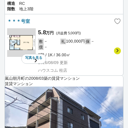
構造
RC
階数
地上3階
＊＊＊号室
5.8
万円
(共益費 5,000円)
－
100,000円
－
敷
礼
保
－
償
2階 / 1K / 36.00㎡
写真を
見る
2026/08/09
更新
ハウスコム 桂店
嵐山朝月町の2008/03築の賃貸マンション
賃貸マンション