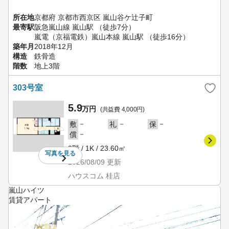
所在地
京都府 京都市西京区 嵐山谷ケ辻子町
最寄駅
阪急嵐山線 嵐山駅 （徒歩7分）
嵐電（京福電鉄）嵐山本線 嵐山駅 （徒歩16分）
築年月
2018年12月
構造
鉄骨造
階数
地上3階
303号室
5.9
万円
(共益費 4,000円)
－
－
－
敷
礼
保
－
償
3階 / 1K / 23.60㎡
写真を
見る
2026/08/09
更新
ハウスコム 桂店
嵐山ハイツ
賃貸アパート