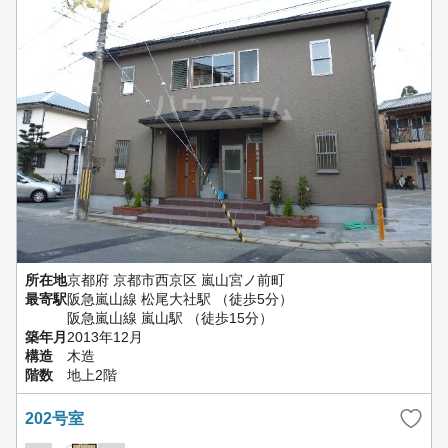
所在地
京都府 京都市西京区 嵐山宮ノ前町
最寄駅
阪急嵐山線 松尾大社駅 （徒歩5分）
阪急嵐山線 嵐山駅 （徒歩15分）
築年月
2013年12月
構造
木造
階数
地上2階
202号室