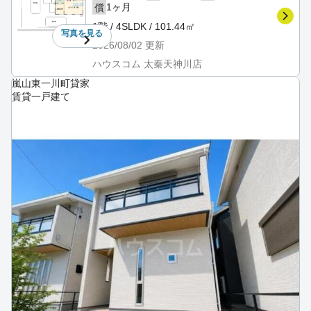
1ヶ月
償
1階 / 4SLDK / 101.44㎡
写真を
見る
2026/08/02
更新
ハウスコム 太秦天神川店
嵐山東一川町貸家
賃貸一戸建て