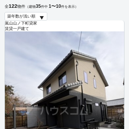
122
35
1〜10
全
物件
（建物
件中
件を表示）
嵐山山ノ下町貸家
賃貸一戸建て