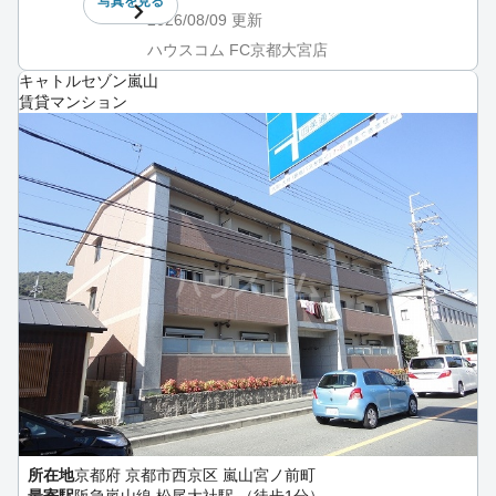
写真を
見る
2026/08/09
更新
ハウスコム FC京都大宮店
キャトルセゾン嵐山
賃貸マンション
所在地
京都府 京都市西京区 嵐山宮ノ前町