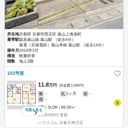
所在地
京都府 京都市西京区 嵐山上海道町
最寄駅
阪急嵐山線 嵐山駅 （徒歩4分）
嵐電（京福電鉄）嵐山本線 嵐山駅 （徒歩14分）
築年月
2010年3月
構造
軽量鉄骨
階数
地上2階
103号室
11.8
万円
(共益費 2,000円)
－
1ヶ月
－
敷
礼
保
－
償
1階 / 3LDK / 86.00㎡
写真を
見る
2026/08/03
更新
ハウスコム 太秦天神川店