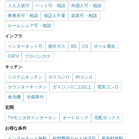
２人入居可
ペット可・相談
外国人可・相談
事務所可・相談
保証人不要
楽器可・相談
ルームシェア可・相談
インフラ
インターネット可
都市ガス
BS
CS
オール電化
CATV
プロパンガス
キッチン
システムキッチン
ガスコンロ
IHコンロ
カウンターキッチン
ガスコンロ二口以上
電気コンロ
食洗機
冷蔵庫付
玄関
TVモニタ付インターホン
オートロック
宅配ボックス
お得な条件
インターネット無料
初期費用カード決済可
更新料無料