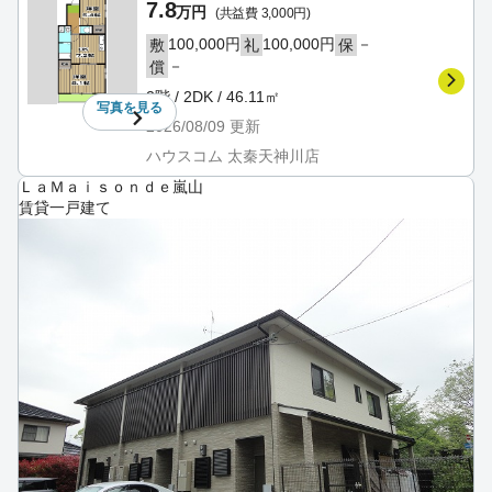
7.8
万円
(共益費 3,000円)
100,000円
100,000円
－
敷
礼
保
－
償
2階 / 2DK / 46.11㎡
写真を
見る
2026/08/09
更新
ハウスコム 太秦天神川店
ＬａＭａｉｓｏｎｄｅ嵐山
賃貸一戸建て