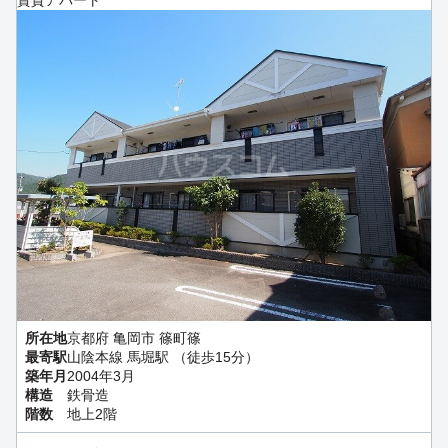
賃貸アパート
所在地
京都府 亀岡市 篠町篠
最寄駅
山陰本線 馬堀駅 （徒歩15分）
築年月
2004年3月
構造
鉄骨造
階数
地上2階