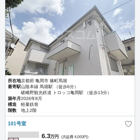
所在地
京都府 亀岡市 篠町馬堀
最寄駅
山陰本線 馬堀駅 （徒歩6分）
嵯峨野観光鉄道 トロッコ亀岡駅 （徒歩13分）
築年月
2026年8月
構造
軽量鉄骨
階数
地上2階
101号室
6.3
万円
(共益費 4,000円)