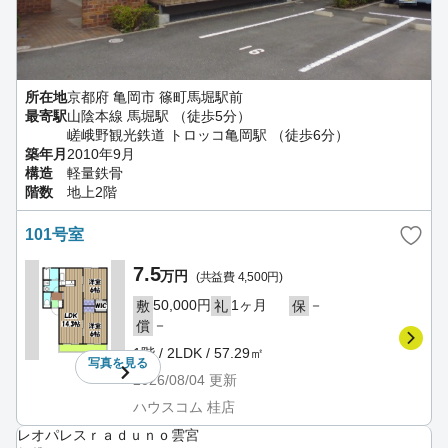
所在地
京都府 亀岡市 篠町馬堀駅前
最寄駅
山陰本線 馬堀駅 （徒歩5分）
嵯峨野観光鉄道 トロッコ亀岡駅 （徒歩6分）
築年月
2010年9月
構造
軽量鉄骨
階数
地上2階
101号室
7.5
万円
(共益費 4,500円)
50,000円
1ヶ月
－
敷
礼
保
－
償
1階 / 2LDK / 57.29㎡
写真を
見る
2026/08/04
更新
ハウスコム 桂店
レオパレスｒａｄｕｎｏ雲宮