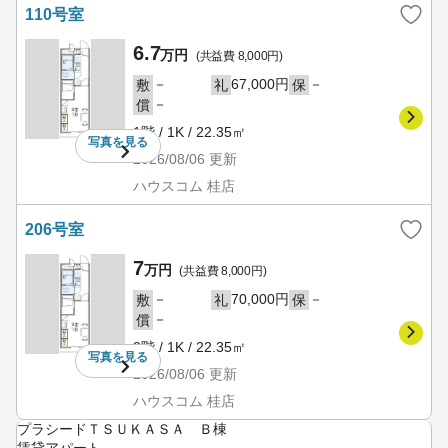
110号室
6.7
万円
(共益費 8,000円)
－
67,000円
－
敷
礼
保
－
償
1階 / 1K / 22.35㎡
写真を
見る
2026/08/06
更新
ハウスコム 桂店
206号室
7
万円
(共益費 8,000円)
－
70,000円
－
敷
礼
保
－
償
2階 / 1K / 22.35㎡
写真を
見る
2026/08/06
更新
ハウスコム 桂店
プラシードＴＳＵＫＡＳＡ Ｂ棟