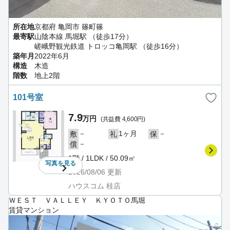
所在地
京都府 亀岡市 篠町篠
最寄駅
山陰本線 馬堀駅 （徒歩17分）
嵯峨野観光鉄道 トロッコ亀岡駅 （徒歩16分）
築年月
2022年6月
構造
木造
階数
地上2階
101号室
7.9
万円
(共益費 4,600円)
－
1ヶ月
－
敷
礼
保
－
償
1階 / 1LDK / 50.09㎡
写真を
見る
2026/08/06
更新
ハウスコム 桂店
ＷＥＳＴ ＶＡＬＬＥＹ ＫＹＯＴＯ馬堀
賃貸マンション