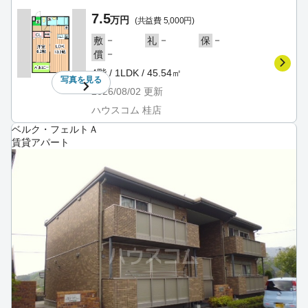
7.5
万円
(共益費 5,000円)
－
－
－
敷
礼
保
－
償
4階 / 1LDK / 45.54㎡
写真を
見る
2026/08/02
更新
ハウスコム 桂店
ベルク・フェルトＡ
賃貸アパート