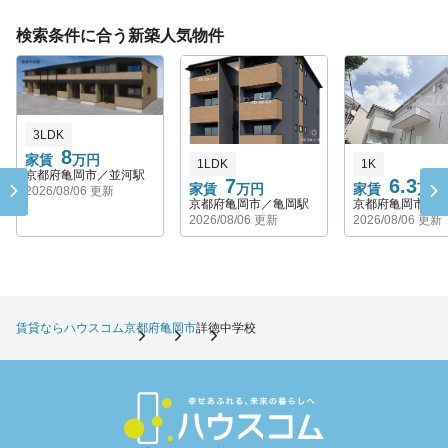
検索条件に合う新築人気物件
3LDK
8
家賃
万円
1LDK
1K
京都府亀岡市／並河駅
7
6.3
家賃
万円
家賃
万円
2026/08/06 更新
京都府亀岡市／亀岡駅
京都府亀岡市／
2026/08/06 更新
2026/08/06 更新
賃貸ならハウスコム
京都府
亀岡市
詳徳中学校