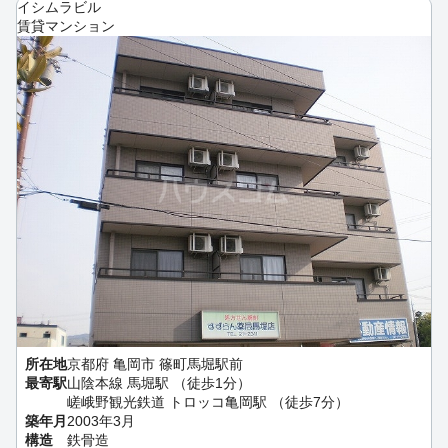
イシムラビル
賃貸マンション
所在地
京都府 亀岡市 篠町馬堀駅前
最寄駅
山陰本線 馬堀駅 （徒歩1分）
嵯峨野観光鉄道 トロッコ亀岡駅 （徒歩7分）
築年月
2003年3月
構造
鉄骨造