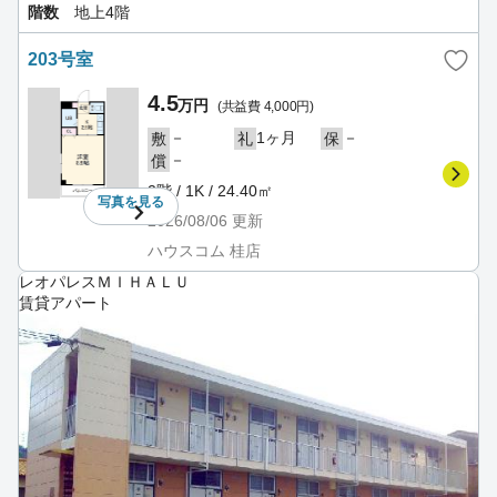
階数
地上4階
203号室
4.5
万円
(共益費 4,000円)
－
1ヶ月
－
敷
礼
保
－
償
2階 / 1K / 24.40㎡
写真を
見る
2026/08/06
更新
ハウスコム 桂店
レオパレスＭＩＨＡＬＵ
賃貸アパート