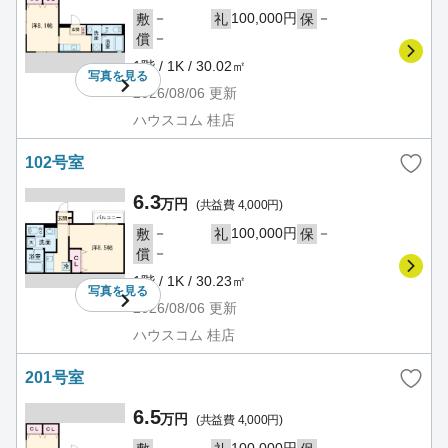
－
100,000円
－
敷
礼
保
－
償
1階 / 1K / 30.02㎡
写真を
見る
2026/08/06
更新
ハウスコム 桂店
102号室
6.3
万円
(共益費 4,000円)
－
100,000円
－
敷
礼
保
－
償
1階 / 1K / 30.23㎡
写真を
見る
2026/08/06
更新
ハウスコム 桂店
201号室
6.5
万円
(共益費 4,000円)
－
100,000円
－