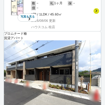
－
1ヶ月
－
敷
礼
保
－
償
1階 / 1LDK / 45.60㎡
写真を
見る
2026/08/06
更新
ハウスコム 桂店
プロムナード椿
賃貸アパート