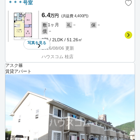
＊＊＊号室
6.4
万円
(共益費 4,400円)
1ヶ月
－
－
敷
礼
保
－
償
2階 / 2LDK / 51.26㎡
写真を
見る
2026/08/06
更新
ハウスコム 桂店
アスク篠
賃貸アパート