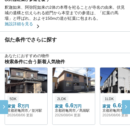
釈迦如来、阿弥陀如来の2体の本尊を祀ることが寺名の由来。伏見
城の遺構と伝えられる総門から本堂までの参道は、「紅葉の馬
場」と呼ばれ、およそ150mの道が紅葉に包まれる。
施設詳細を見る
似た条件でさらに探す
あなたにおすすめの物件
検索条件に合う新着人気物件
5DK
2LDK
1LDK
8
6.6
6.6
家賃
万円
家賃
万円
家賃
万円
京都府亀岡市／並河駅
京都府亀岡市／馬堀駅
京都府亀岡市／
2026/08/06 更新
2026/08/04 更新
2026/08/06 更新