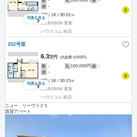
敷
礼
保
－
償
2階 / 1K / 30.02㎡
写真を
見る
2026/08/06
更新
ハウスコム 桂店
202号室
6.3
万円
(共益費 4,000円)
－
100,000円
－
敷
礼
保
－
償
2階 / 1K / 30.23㎡
写真を
見る
2026/08/06
更新
ハウスコム 桂店
ニュー．リーヴァ２５
賃貸アパート