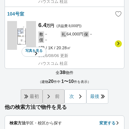
ハウスコム 桂店
104号室
6.4
万円
(共益費 8,000円)
－
64,000円
－
敷
礼
保
－
償
1階 / 1K / 20.28㎡
写真を
見る
2026/08/06
更新
ハウスコム 桂店
38
全
物件
20
1〜10
（建物
件中
件を表示）
最初
前
次
最後
他の検索方法で物件を見る
検索方法
学区・校区から探す
変更する