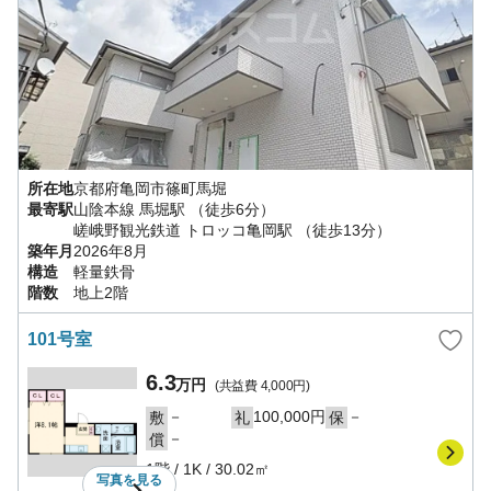
所在地
京都府
亀岡市
篠町馬堀
最寄駅
山陰本線
馬堀駅
（徒歩6分）
嵯峨野観光鉄道
トロッコ亀岡駅
（徒歩13分）
築年月
2026年8月
構造
軽量鉄骨
階数
地上2階
101号室
6.3
万円
(共益費
4,000円
)
－
100,000円
－
敷
礼
保
－
償
1階
/
1K
/
30.02㎡
写真を
見る