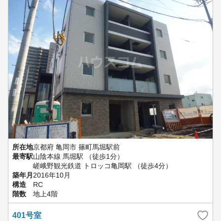
所在地
京都府 亀岡市 篠町馬堀駅前
最寄駅
山陰本線 馬堀駅 （徒歩1分）
嵯峨野観光鉄道 トロッコ亀岡駅 （徒歩4分）
築年月
2016年10月
構造
RC
階数
地上4階
401号室