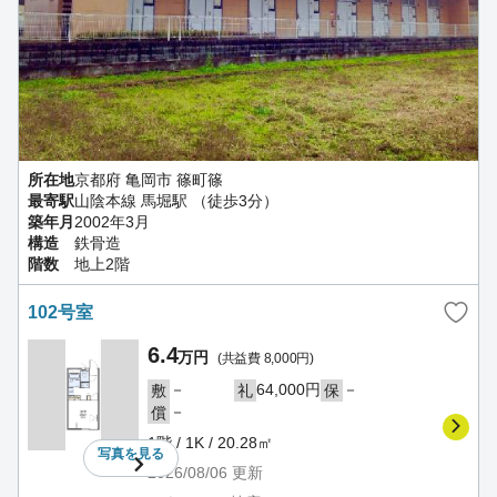
所在地
京都府 亀岡市 篠町篠
最寄駅
山陰本線 馬堀駅 （徒歩3分）
築年月
2002年3月
構造
鉄骨造
階数
地上2階
102号室
6.4
万円
(共益費 8,000円)
－
64,000円
－
敷
礼
保
－
償
1階 / 1K / 20.28㎡
写真を
見る
2026/08/06
更新