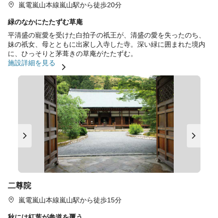
嵐電嵐山本線嵐山駅から徒歩20分
緑のなかにたたずむ草庵
平清盛の寵愛を受けた白拍子の祇王が、清盛の愛を失ったのち、
妹の祇女、母とともに出家し入寺した寺。深い緑に囲まれた境内
に、ひっそりと茅葺きの草庵がたたずむ。
施設詳細を見る
二尊院
嵐電嵐山本線嵐山駅から徒歩15分
秋には紅葉が参道を覆う