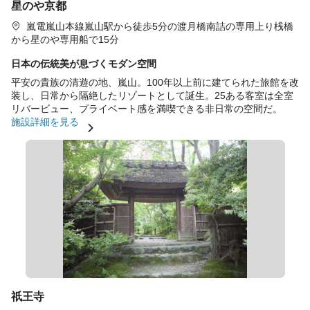
星のや京都
嵐電嵐山本線嵐山駅から徒歩5分の渡月橋南詰の専用上り桟橋
から星のや専用船で15分
日本の伝統美が息づくモダン空間
平安の貴族の清遊の地、嵐山。100年以上前に建てられた旅館を改
装し、日常から隔絶したリゾートとして誕生。25ある客室は全室
リバービュー、プライベート感を満喫できる非日常の空間だ。
施設詳細を見る
祇王寺