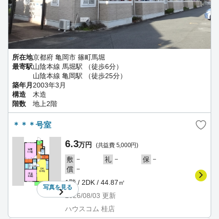
所在地
京都府 亀岡市 篠町馬堀
最寄駅
山陰本線 馬堀駅 （徒歩6分）
山陰本線 亀岡駅 （徒歩25分）
築年月
2003年3月
構造
木造
階数
地上2階
＊＊＊号室
6.3
万円
(共益費 5,000円)
－
－
－
敷
礼
保
－
償
1階 / 2DK / 44.87㎡
写真を
見る
2026/08/03
更新
ハウスコム 桂店