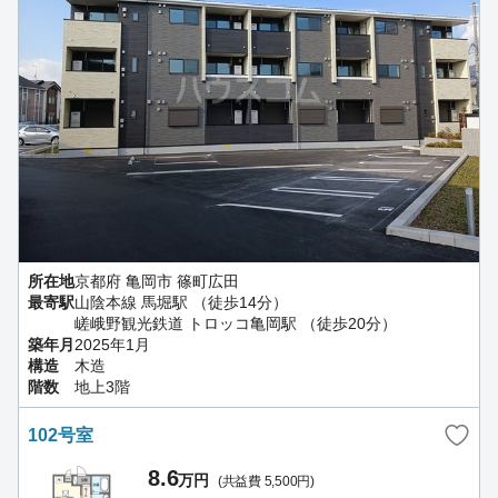
所在地
京都府 亀岡市 篠町広田
最寄駅
山陰本線 馬堀駅 （徒歩14分）
嵯峨野観光鉄道 トロッコ亀岡駅 （徒歩20分）
築年月
2025年1月
構造
木造
階数
地上3階
102号室
8.6
万円
(共益費 5,500円)