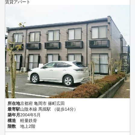
賃貸アパート
所在地
京都府 亀岡市 篠町広田
最寄駅
山陰本線 馬堀駅 （徒歩14分）
築年月
2004年5月
構造
軽量鉄骨
階数
地上2階