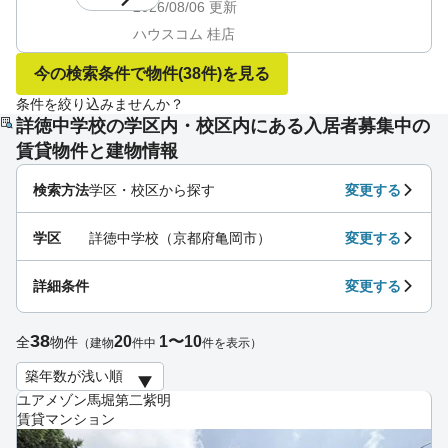
2026/08/06
更新
ハウスコム 桂店
今の検索条件で物件
(38件)
を見る
条件を絞り込みませんか？
詳徳中学校の学区内・校区内にある入居者募集中の
賃貸物件と建物情報
検索方法
学区・校区から探す
変更する
学区
詳徳中学校（京都府亀岡市）
変更する
詳細条件
変更する
38
20
1〜10
全
物件
（建物
件中
件を表示）
ユアメゾン馬堀第二紫明
賃貸マンション