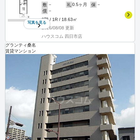
－
0.5ヶ月
－
敷
礼
保
－
償
3階 / 1R / 18.63㎡
写真を
見る
2026/08/08
更新
ハウスコム 四日市店
グランティ桑名
賃貸マンション