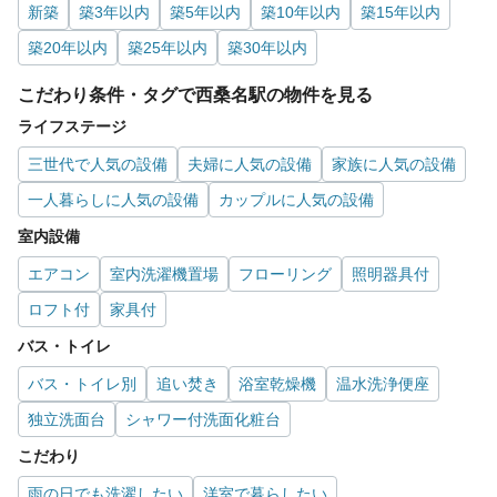
新築
築3年以内
築5年以内
築10年以内
築15年以内
築20年以内
築25年以内
築30年以内
こだわり条件・タグで西桑名駅の物件を見る
ライフステージ
三世代で人気の設備
夫婦に人気の設備
家族に人気の設備
一人暮らしに人気の設備
カップルに人気の設備
室内設備
エアコン
室内洗濯機置場
フローリング
照明器具付
ロフト付
家具付
バス・トイレ
バス・トイレ別
追い焚き
浴室乾燥機
温水洗浄便座
独立洗面台
シャワー付洗面化粧台
こだわり
雨の日でも洗濯したい
洋室で暮らしたい