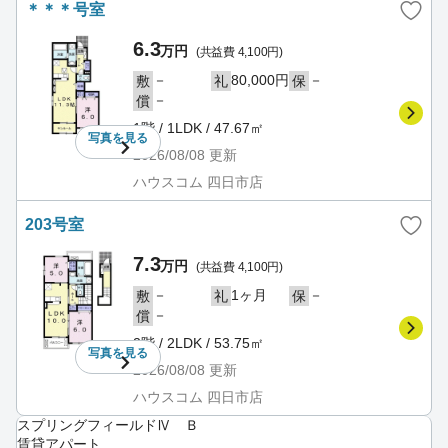
＊＊＊号室
6.3
万円
(共益費 4,100円)
－
80,000円
－
敷
礼
保
－
償
1階 / 1LDK / 47.67㎡
写真を
見る
2026/08/08
更新
ハウスコム 四日市店
203号室
7.3
万円
(共益費 4,100円)
－
1ヶ月
－
敷
礼
保
－
償
2階 / 2LDK / 53.75㎡
写真を
見る
2026/08/08
更新
ハウスコム 四日市店
スプリングフィールドⅣ Ｂ
賃貸アパート