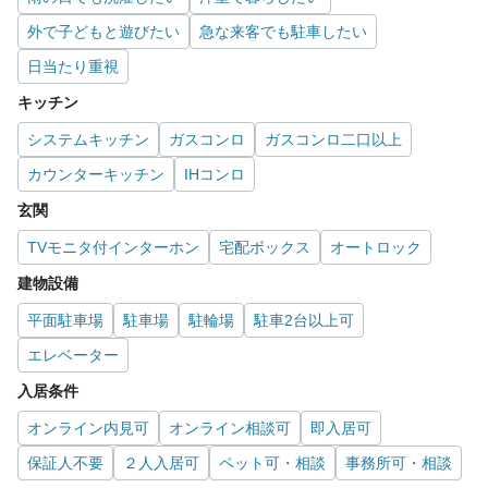
外で子どもと遊びたい
急な来客でも駐車したい
日当たり重視
キッチン
システムキッチン
ガスコンロ
ガスコンロ二口以上
カウンターキッチン
IHコンロ
玄関
TVモニタ付インターホン
宅配ボックス
オートロック
建物設備
平面駐車場
駐車場
駐輪場
駐車2台以上可
エレベーター
入居条件
オンライン内見可
オンライン相談可
即入居可
保証人不要
２人入居可
ペット可・相談
事務所可・相談