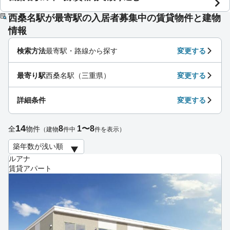
西桑名駅が最寄駅の入居者募集中の賃貸物件と建物
情報
検索方法
最寄駅・路線から探す
変更する
最寄り駅
西桑名駅（三重県）
変更する
詳細条件
変更する
14
8
1〜8
全
物件
（建物
件中
件を表示）
ルアナ
賃貸アパート