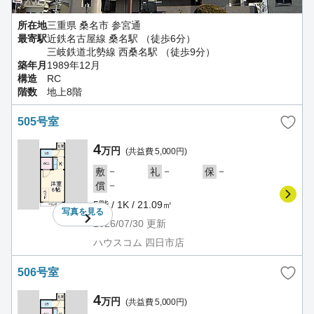
所在地
三重県 桑名市 参宮通
最寄駅
近鉄名古屋線 桑名駅 （徒歩6分）
三岐鉄道北勢線 西桑名駅 （徒歩9分）
築年月
1989年12月
構造
RC
階数
地上8階
505号室
4
万円
(共益費 5,000円)
－
－
－
敷
礼
保
－
償
5階 / 1K / 21.09㎡
写真を
見る
2026/07/30
更新
ハウスコム 四日市店
506号室
4
万円
(共益費 5,000円)