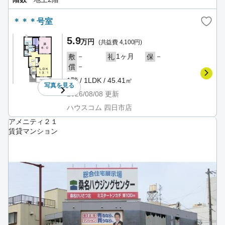
＊＊＊号室
5.9
万円
(共益費 4,100円)
－
1ヶ月
－
敷
礼
保
－
償
1階 / 1LDK / 45.41㎡
写真を
見る
2026/08/08
更新
ハウスコム 四日市店
アメニティ２１
賃貸マンション