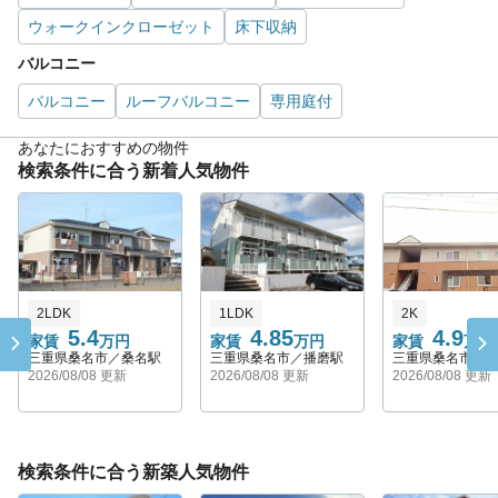
ウォークインクローゼット
床下収納
バルコニー
バルコニー
ルーフバルコニー
専用庭付
あなたにおすすめの物件
検索条件に合う新着人気物件
2LDK
1LDK
2K
5.4
4.85
4.9
家賃
万円
家賃
万円
家賃
万円
三重県桑名市／桑名駅
三重県桑名市／播磨駅
三重県桑名市／
2026/08/08 更新
2026/08/08 更新
2026/08/08 更新
検索条件に合う新築人気物件