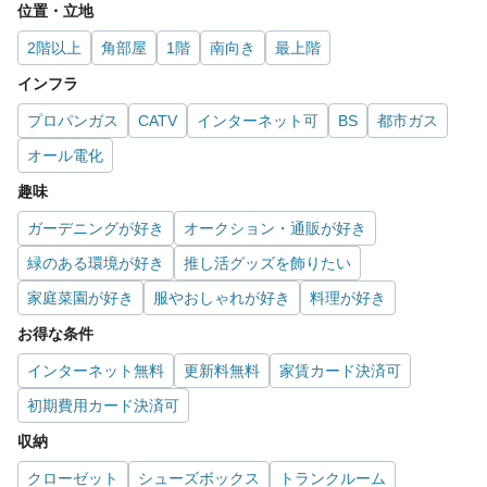
位置・立地
2階以上
角部屋
1階
南向き
最上階
インフラ
プロパンガス
CATV
インターネット可
BS
都市ガス
オール電化
趣味
ガーデニングが好き
オークション・通販が好き
緑のある環境が好き
推し活グッズを飾りたい
家庭菜園が好き
服やおしゃれが好き
料理が好き
お得な条件
インターネット無料
更新料無料
家賃カード決済可
初期費用カード決済可
収納
クローゼット
シューズボックス
トランクルーム