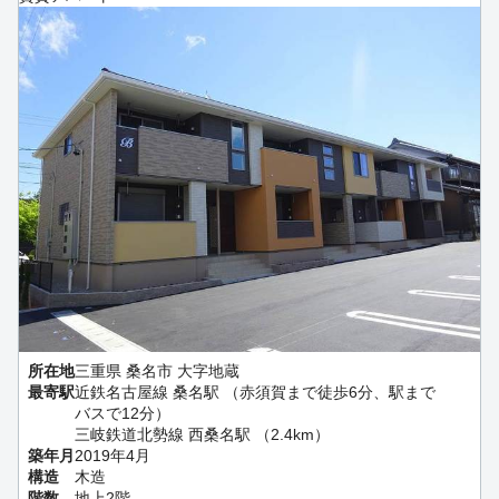
所在地
三重県 桑名市 大字地蔵
最寄駅
近鉄名古屋線 桑名駅 （赤須賀まで徒歩6分、駅まで
バスで12分）
三岐鉄道北勢線 西桑名駅 （2.4km）
築年月
2019年4月
構造
木造
階数
地上2階