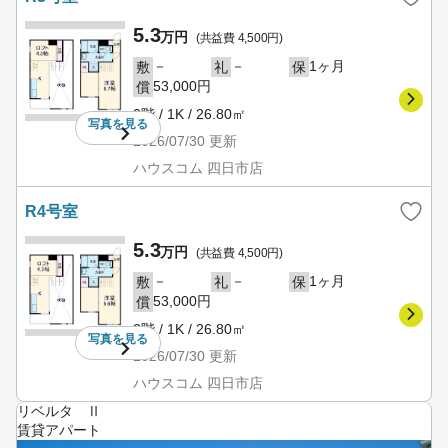
5.3
万円
(共益費 4,500円)
－
－
1ヶ月
敷
礼
保
53,000円
償
2階 / 1K / 26.80㎡
写真を
見る
2026/07/30
更新
ハウスコム 四日市店
R4号室
5.3
万円
(共益費 4,500円)
－
－
1ヶ月
敷
礼
保
53,000円
償
2階 / 1K / 26.80㎡
写真を
見る
2026/07/30
更新
ハウスコム 四日市店
リベルタ Ⅱ
賃貸アパート