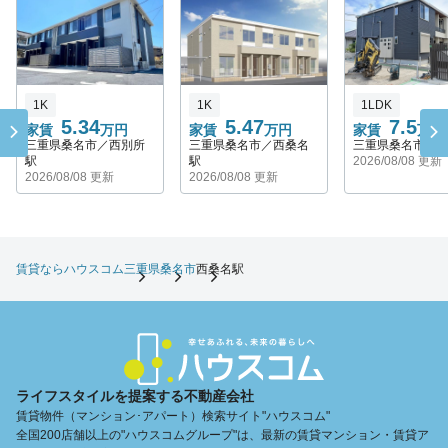
1K
1K
1LDK
5.34
5.47
7.5
家賃
万円
家賃
万円
家賃
万円
三重県桑名市／西別所
三重県桑名市／西桑名
三重県桑名市／
駅
駅
2026/08/08 更新
2026/08/08 更新
2026/08/08 更新
賃貸ならハウスコム
三重県
桑名市
西桑名駅
ライフスタイルを提案する不動産会社
賃貸物件（マンション･アパート）検索サイト"ハウスコム"
全国200店舗以上の"ハウスコムグループ"は、最新の賃貸マンション・賃貸ア