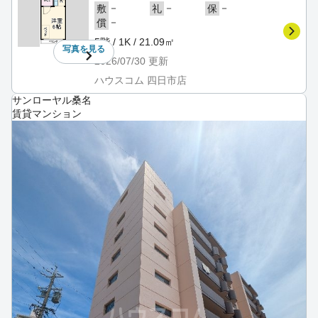
－
－
－
敷
礼
保
－
償
5階 / 1K / 21.09㎡
写真を
見る
2026/07/30
更新
ハウスコム 四日市店
サンローヤル桑名
賃貸マンション