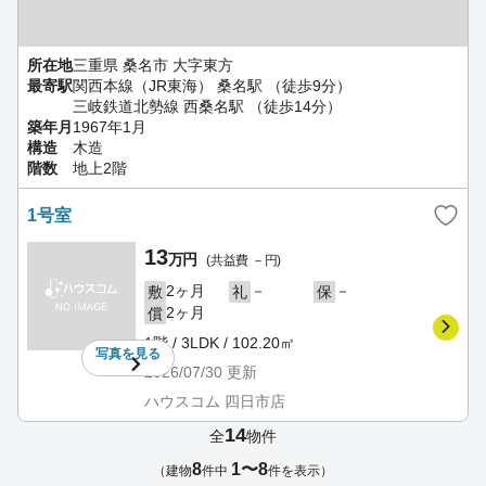
所在地
三重県 桑名市 大字東方
最寄駅
関西本線（JR東海） 桑名駅 （徒歩9分）
三岐鉄道北勢線 西桑名駅 （徒歩14分）
築年月
1967年1月
構造
木造
階数
地上2階
1号室
13
万円
(共益費 －円)
2ヶ月
－
－
敷
礼
保
2ヶ月
償
1階 / 3LDK / 102.20㎡
写真を
見る
2026/07/30
更新
ハウスコム 四日市店
14
全
物件
8
1〜8
（建物
件中
件を表示）