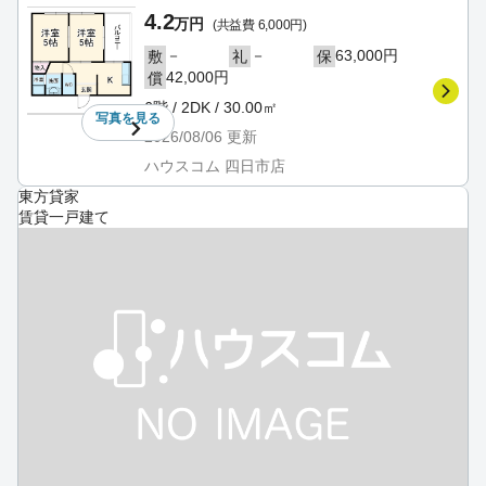
4.2
万円
(共益費 6,000円)
－
－
63,000円
敷
礼
保
42,000円
償
6階 / 2DK / 30.00㎡
写真を
見る
2026/08/06
更新
ハウスコム 四日市店
東方貸家
賃貸一戸建て