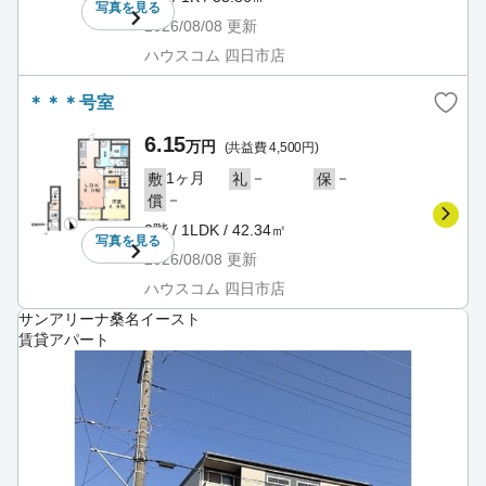
写真を
見る
2026/08/08
更新
ハウスコム 四日市店
＊＊＊号室
6.15
万円
(共益費 4,500円)
1ヶ月
－
－
敷
礼
保
－
償
2階 / 1LDK / 42.34㎡
写真を
見る
2026/08/08
更新
ハウスコム 四日市店
サンアリーナ桑名イースト
賃貸アパート