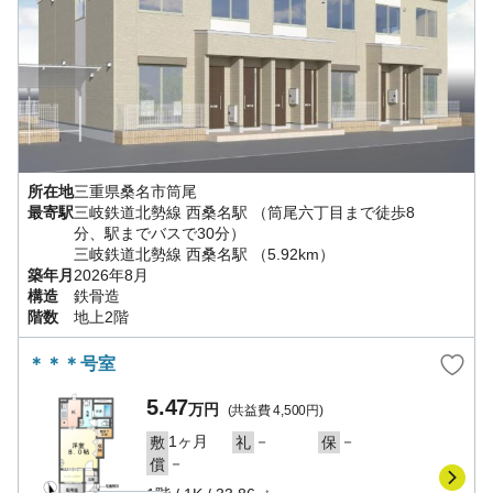
所在地
三重県
桑名市
筒尾
最寄駅
三岐鉄道北勢線
西桑名駅
（筒尾六丁目まで徒歩8
分、駅までバスで30分）
三岐鉄道北勢線
西桑名駅
（5.92km）
築年月
2026年8月
構造
鉄骨造
階数
地上2階
＊＊＊号室
5.47
万円
(共益費
4,500円
)
1ヶ月
－
－
敷
礼
保
－
償