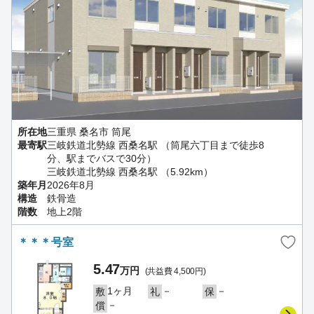
所在地
三重県 桑名市 筒尾
最寄駅
三岐鉄道北勢線 西桑名駅 （筒尾六丁目まで徒歩8
分、駅までバスで30分）
三岐鉄道北勢線 西桑名駅 （5.92km）
築年月
2026年8月
構造
鉄骨造
階数
地上2階
＊＊＊号室
5.47
万円
(共益費 4,500円)
1ヶ月
－
－
敷
礼
保
－
償