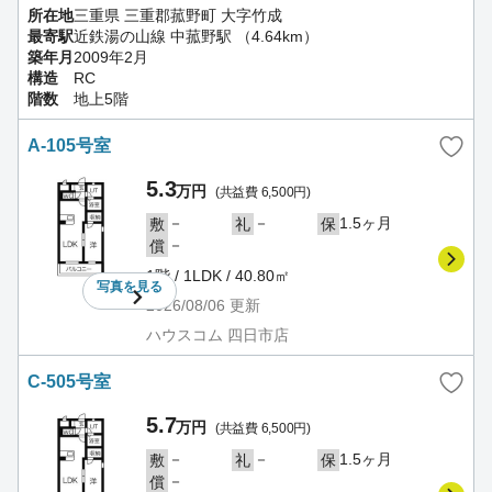
所在地
三重県 三重郡菰野町 大字竹成
最寄駅
近鉄湯の山線 中菰野駅 （4.64km）
築年月
2009年2月
構造
RC
階数
地上5階
A-105号室
5.3
万円
(共益費 6,500円)
－
－
1.5ヶ月
敷
礼
保
－
償
1階 / 1LDK / 40.80㎡
写真を
見る
2026/08/06
更新
ハウスコム 四日市店
C-505号室
5.7
万円
(共益費 6,500円)
－
－
1.5ヶ月
敷
礼
保
－
償