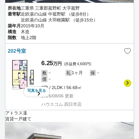
所在地
三重県 三重郡菰野町 大字菰野
最寄駅
近鉄湯の山線 中菰野駅 （徒歩8分）
近鉄湯の山線 大羽根園駅 （徒歩15分）
築年月
2015年10月
構造
木造
階数
地上2階
202号室
6.25
万円
(共益費 4,600円)
－
1ヶ月
－
敷
礼
保
－
償
2階 / 2LDK / 56.68㎡
写真を
見る
2026/08/06
更新
ハウスコム 四日市店
アトラス凜
賃貸一戸建て