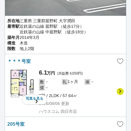
所在地
三重県 三重郡菰野町 大字潤田
最寄駅
近鉄湯の山線 菰野駅 （徒歩17分）
近鉄湯の山線 中菰野駅 （徒歩18分）
築年月
2014年3月
構造
木造
階数
地上2階
＊＊＊号室
6.1
万円
(共益費 4,050円)
－
1ヶ月
－
敷
礼
保
－
償
2階 / 2LDK / 57.64㎡
写真を
見る
2026/08/06
更新
ハウスコム 四日市店
205号室