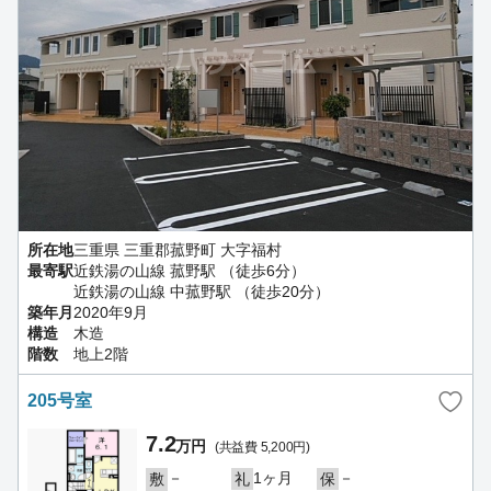
所在地
三重県 三重郡菰野町 大字福村
最寄駅
近鉄湯の山線 菰野駅 （徒歩6分）
近鉄湯の山線 中菰野駅 （徒歩20分）
築年月
2020年9月
構造
木造
階数
地上2階
205号室
7.2
万円
(共益費 5,200円)
－
1ヶ月
－
敷
礼
保