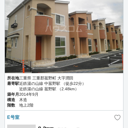
所在地
三重県 三重郡菰野町 大字潤田
最寄駅
近鉄湯の山線 中菰野駅 （徒歩22分）
近鉄湯の山線 菰野駅 （2.48km）
築年月
2014年9月
構造
木造
階数
地上2階
E号室