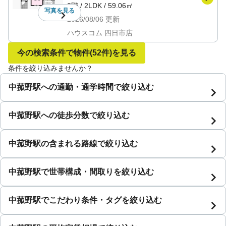
2階
/
2LDK
/
59.06㎡
写真を
見る
2026/08/06
更新
ハウスコム 四日市店
今の検索条件で物件
(52件)
を見る
条件を絞り込みませんか？
中菰野駅への通勤・通学時間で絞り込む
中菰野駅への徒歩分数で絞り込む
中菰野駅の含まれる路線で絞り込む
中菰野駅で世帯構成・間取りを絞り込む
中菰野駅でこだわり条件・タグを絞り込む