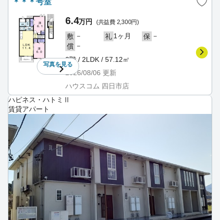
＊＊＊号室
6.4
万円
(共益費 2,300円)
－
1ヶ月
－
敷
礼
保
－
償
2階 / 2LDK / 57.12㎡
写真を
見る
2026/08/06
更新
ハウスコム 四日市店
ハピネス・ハトミⅡ
賃貸アパート