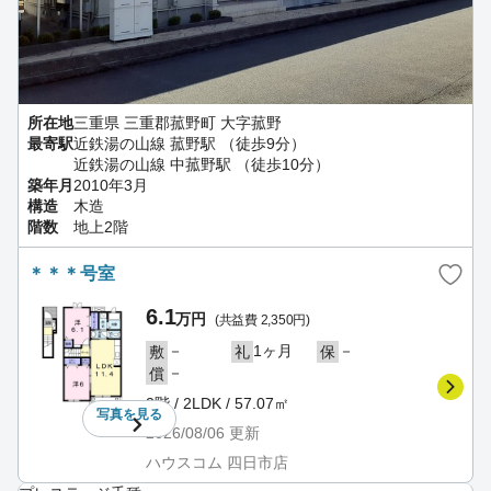
所在地
三重県 三重郡菰野町 大字菰野
最寄駅
近鉄湯の山線 菰野駅 （徒歩9分）
近鉄湯の山線 中菰野駅 （徒歩10分）
築年月
2010年3月
構造
木造
階数
地上2階
＊＊＊号室
6.1
万円
(共益費 2,350円)
－
1ヶ月
－
敷
礼
保
－
償
2階 / 2LDK / 57.07㎡
写真を
見る
2026/08/06
更新
ハウスコム 四日市店