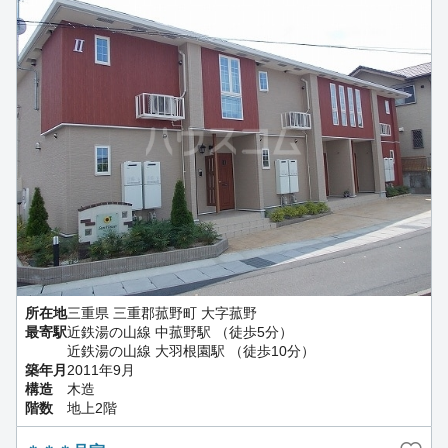
所在地
三重県 三重郡菰野町 大字菰野
最寄駅
近鉄湯の山線 中菰野駅 （徒歩5分）
近鉄湯の山線 大羽根園駅 （徒歩10分）
築年月
2011年9月
構造
木造
階数
地上2階