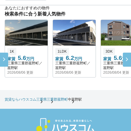
あなたにおすすめの物件
検索条件に合う新着人気物件
1K
1LDK
3DK
5.6
6.2
5.6
家賃
万円
家賃
万円
家賃
万円
三重県三重郡菰野町／
三重県三重郡菰野町／
三重県三重郡菰
菰野駅
菰野駅
菰野駅
2026/08/06 更新
2026/08/06 更新
2026/08/04 更新
賃貸ならハウスコム
三重県
三重郡菰野町
中菰野駅