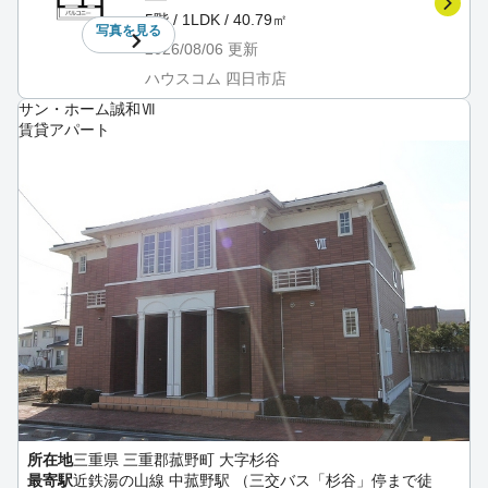
5階 / 1LDK / 40.79㎡
写真を
見る
2026/08/06
更新
ハウスコム 四日市店
サン・ホーム誠和Ⅶ
賃貸アパート
所在地
三重県 三重郡菰野町 大字杉谷
最寄駅
近鉄湯の山線 中菰野駅 （三交バス「杉谷」停まで徒