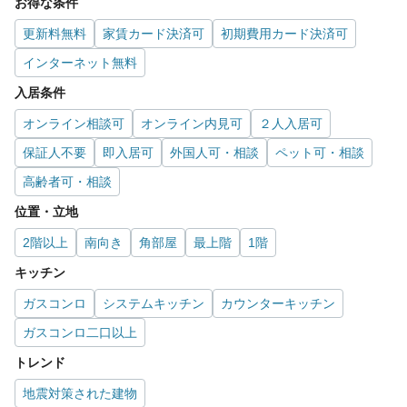
お得な条件
更新料無料
家賃カード決済可
初期費用カード決済可
インターネット無料
入居条件
オンライン相談可
オンライン内見可
２人入居可
保証人不要
即入居可
外国人可・相談
ペット可・相談
高齢者可・相談
位置・立地
2階以上
南向き
角部屋
最上階
1階
キッチン
ガスコンロ
システムキッチン
カウンターキッチン
ガスコンロ二口以上
トレンド
地震対策された建物