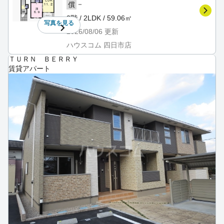
－
償
2階 / 2LDK / 59.06㎡
写真を
見る
2026/08/06
更新
ハウスコム 四日市店
ＴＵＲＮ ＢＥＲＲＹ
賃貸アパート