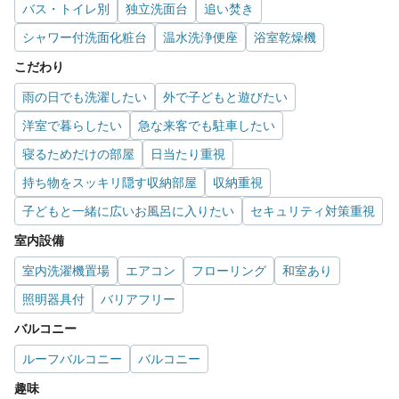
バス・トイレ別
独立洗面台
追い焚き
シャワー付洗面化粧台
温水洗浄便座
浴室乾燥機
こだわり
雨の日でも洗濯したい
外で子どもと遊びたい
洋室で暮らしたい
急な来客でも駐車したい
寝るためだけの部屋
日当たり重視
持ち物をスッキリ隠す収納部屋
収納重視
子どもと一緒に広いお風呂に入りたい
セキュリティ対策重視
室内設備
室内洗濯機置場
エアコン
フローリング
和室あり
照明器具付
バリアフリー
バルコニー
ルーフバルコニー
バルコニー
趣味