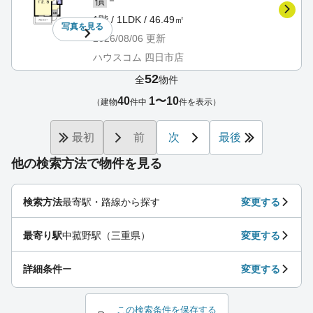
－
償
1階 / 1LDK / 46.49㎡
写真を
見る
2026/08/06
更新
ハウスコム 四日市店
52
全
物件
40
1〜10
（建物
件中
件を表示）
最初
前
次
最後
他の検索方法で物件を見る
検索方法
最寄駅・路線から探す
変更する
最寄り駅
中菰野駅（三重県）
変更する
詳細条件
ー
変更する
この検索条件を保存する