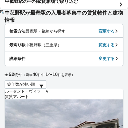
中菰野駅の平均家賃相場で絞り込む
中菰野駅が最寄駅の入居者募集中の賃貸物件と建物
情報
検索方法
最寄駅・路線から探す
変更する
最寄り駅
中菰野駅（三重県）
変更する
詳細条件
変更する
52
40
1〜10
全
物件
（建物
件中
件を表示）
ルーセント・ヴィラ Ａ
賃貸アパート