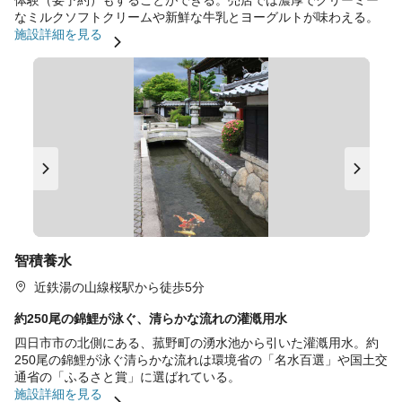
体験（要予約）もすることができる。売店では濃厚でクリーミー
なミルクソフトクリームや新鮮な牛乳とヨーグルトが味わえる。
施設詳細を見る
智積養水
近鉄湯の山線桜駅から徒歩5分
約250尾の錦鯉が泳ぐ、清らかな流れの灌漑用水
四日市市の北側にある、菰野町の湧水池から引いた灌漑用水。約
250尾の錦鯉が泳ぐ清らかな流れは環境省の「名水百選」や国土交
通省の「ふるさと賞」に選ばれている。
施設詳細を見る