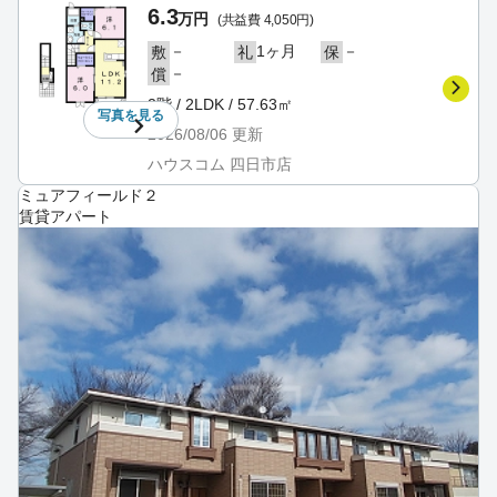
6.3
万円
(共益費 4,050円)
－
1ヶ月
－
敷
礼
保
－
償
2階 / 2LDK / 57.63㎡
写真を
見る
2026/08/06
更新
ハウスコム 四日市店
ミュアフィールド２
賃貸アパート