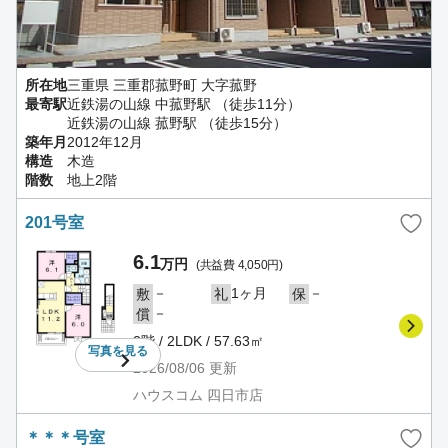
所在地
三重県 三重郡菰野町 大字菰野
最寄駅
近鉄湯の山線 中菰野駅 （徒歩11分）
近鉄湯の山線 菰野駅 （徒歩15分）
築年月
2012年12月
構造
木造
階数
地上2階
201号室
6.1
万円
(共益費 4,050円)
－
1ヶ月
－
敷
礼
保
－
償
2階 / 2LDK / 57.63㎡
写真を
見る
2026/08/06
更新
ハウスコム 四日市店
＊＊＊号室