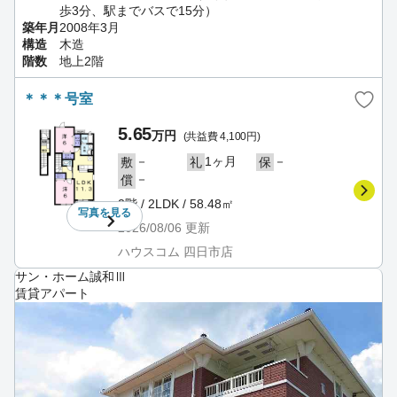
歩3分、駅までバスで15分）
築年月
2008年3月
構造
木造
階数
地上2階
＊＊＊号室
5.65
万円
(共益費 4,100円)
－
1ヶ月
－
敷
礼
保
－
償
2階 / 2LDK / 58.48㎡
写真を
見る
2026/08/06
更新
ハウスコム 四日市店
サン・ホーム誠和Ⅲ
賃貸アパート