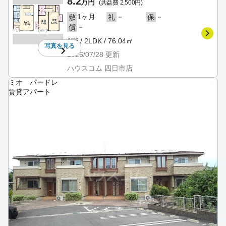
8.2
万円
(共益費 2,500円)
1ヶ月
－
－
敷
礼
保
－
償
1階 / 2LDK / 76.04㎡
写真を
見る
2026/07/28
更新
ハウスコム 四日市店
ミオ パードレ
賃貸アパート