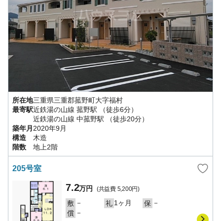
所在地
三重県
三重郡菰野町
大字福村
最寄駅
近鉄湯の山線
菰野駅
（徒歩6分）
近鉄湯の山線
中菰野駅
（徒歩20分）
築年月
2020年9月
構造
木造
階数
地上2階
205号室
7.2
万円
(共益費
5,200円
)
－
1ヶ月
－
敷
礼
保
－
償