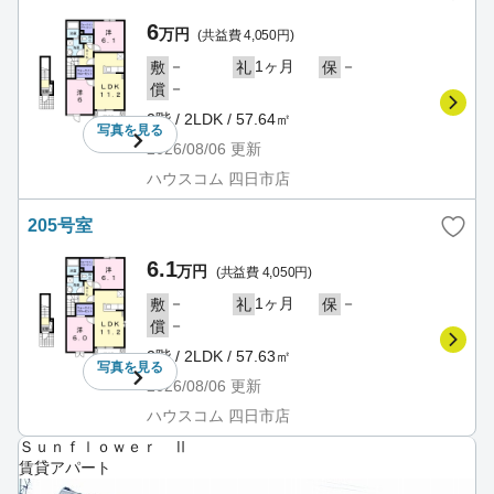
6
万円
(共益費 4,050円)
－
1ヶ月
－
敷
礼
保
－
償
2階 / 2LDK / 57.64㎡
写真を
見る
2026/08/06
更新
ハウスコム 四日市店
205号室
6.1
万円
(共益費 4,050円)
－
1ヶ月
－
敷
礼
保
－
償
2階 / 2LDK / 57.63㎡
写真を
見る
2026/08/06
更新
ハウスコム 四日市店
Ｓｕｎｆｌｏｗｅｒ Ⅱ
賃貸アパート