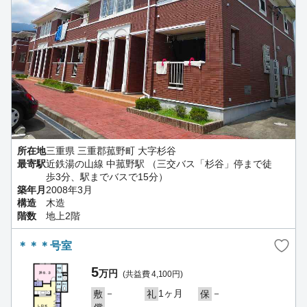
所在地
三重県 三重郡菰野町 大字杉谷
最寄駅
近鉄湯の山線 中菰野駅 （三交バス「杉谷」停まで徒
歩3分、駅までバスで15分）
築年月
2008年3月
構造
木造
階数
地上2階
＊＊＊号室
5
万円
(共益費 4,100円)
－
1ヶ月
－
敷
礼
保