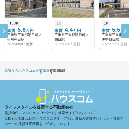
1LDK
1K
1K
5.6
4.4
5.5
家賃
万円
家賃
万円
家賃
万円
三重県三重郡朝日町／
三重県三重郡朝日町／
三重県三重郡朝
伊勢朝日駅
朝日駅
伊勢朝日駅
2026/08/07 更新
2026/08/07 更新
2026/08/07 更新
賃貸ならハウスコム
三重県
三重郡朝日町
ライフスタイルを提案する不動産会社
賃貸物件（マンション･アパート）検索サイト"ハウスコム"
全国200店舗以上の"ハウスコムグループ"は、最新の賃貸マンション・賃貸ア
パートの賃貸住宅情報をご紹介しています。