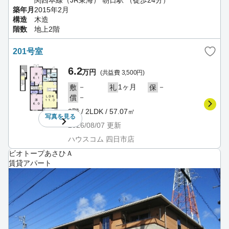
関西本線（JR東海） 朝日駅 （徒歩24分）
築年月
2015年2月
構造
木造
階数
地上2階
201号室
6.2
万円
(共益費 3,500円)
－
1ヶ月
－
敷
礼
保
－
償
2階 / 2LDK / 57.07㎡
写真を
見る
2026/08/07
更新
ハウスコム 四日市店
ビオトープあさひＡ
賃貸アパート