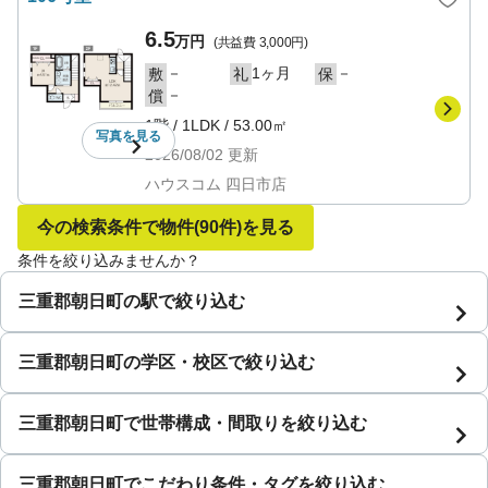
6.5
万円
(共益費
3,000円
)
－
1ヶ月
－
敷
礼
保
－
償
1階
/
1LDK
/
53.00㎡
写真を
見る
2026/08/02
更新
ハウスコム 四日市店
今の検索条件で物件
(90件)
を見る
条件を絞り込みませんか？
三重郡朝日町の駅で絞り込む
三重郡朝日町の学区・校区で絞り込む
三重郡朝日町で世帯構成・間取りを絞り込む
三重郡朝日町でこだわり条件・タグを絞り込む