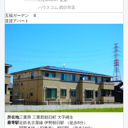
ハウスコム 四日市店
五福ガーデン Ｂ
賃貸アパート
所在地
三重県 三重郡朝日町 大字縄生
最寄駅
近鉄名古屋線 伊勢朝日駅 （徒歩8分）