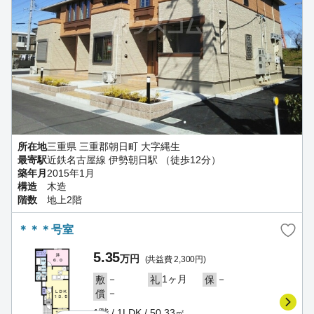
所在地
三重県 三重郡朝日町 大字縄生
最寄駅
近鉄名古屋線 伊勢朝日駅 （徒歩12分）
築年月
2015年1月
構造
木造
階数
地上2階
＊＊＊号室
5.35
万円
(共益費 2,300円)
－
1ヶ月
－
敷
礼
保
－
償
1階 / 1LDK / 50.33㎡