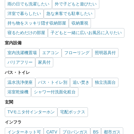
雨の日でも洗濯したい
外で子どもと遊びたい
洋室で暮らしたい
急な来客でも駐車したい
持ち物をスッキリ隠す収納部屋
収納重視
寝るためだけの部屋
子どもと一緒に広いお風呂に入りたい
室内設備
室内洗濯機置場
エアコン
フローリング
照明器具付
バリアフリー
家具付
バス・トイレ
温水洗浄便座
バス・トイレ別
追い焚き
独立洗面台
浴室乾燥機
シャワー付洗面化粧台
玄関
TVモニタ付インターホン
宅配ボックス
インフラ
インターネット可
CATV
プロパンガス
BS
都市ガス