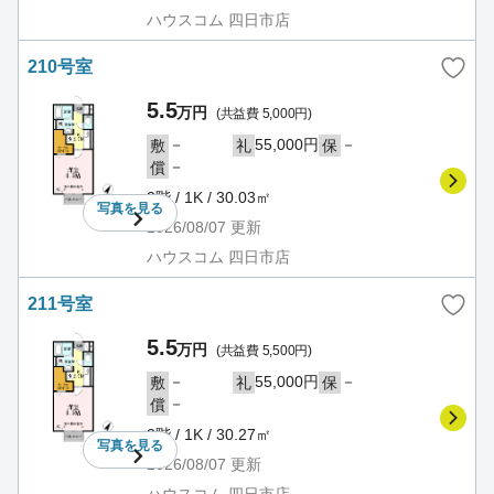
ハウスコム 四日市店
210号室
5.5
万円
(共益費 5,000円)
－
55,000円
－
敷
礼
保
－
償
2階 / 1K / 30.03㎡
写真を
見る
2026/08/07
更新
ハウスコム 四日市店
211号室
5.5
万円
(共益費 5,500円)
－
55,000円
－
敷
礼
保
－
償
2階 / 1K / 30.27㎡
写真を
見る
2026/08/07
更新
ハウスコム 四日市店