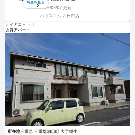
写真を
見る
2026/08/07
更新
ハウスコム 四日市店
ディアコ－トⅡ
賃貸アパート
所在地
三重県 三重郡朝日町 大字縄生