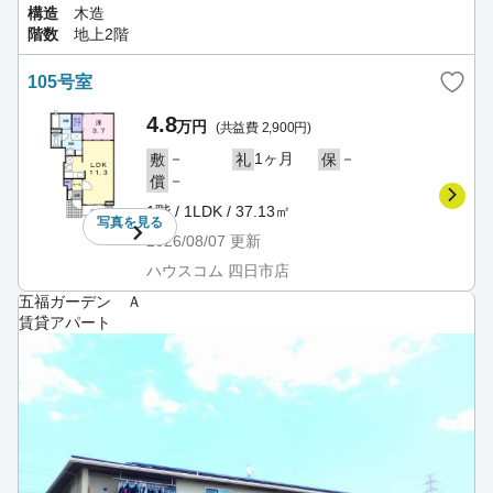
構造
木造
階数
地上2階
105号室
4.8
万円
(共益費 2,900円)
－
1ヶ月
－
敷
礼
保
－
償
1階 / 1LDK / 37.13㎡
写真を
見る
2026/08/07
更新
ハウスコム 四日市店
五福ガーデン Ａ
賃貸アパート