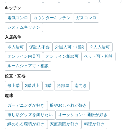
キッチン
電気コンロ
カウンターキッチン
ガスコンロ
システムキッチン
入居条件
即入居可
保証人不要
外国人可・相談
２人入居可
オンライン内見可
オンライン相談可
ペット可・相談
ルームシェア可・相談
位置・立地
最上階
2階以上
1階
角部屋
南向き
趣味
ガーデニングが好き
服やおしゃれが好き
推し活グッズを飾りたい
オークション・通販が好き
緑のある環境が好き
家庭菜園が好き
料理が好き