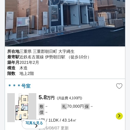
所在地
三重県 三重郡朝日町 大字縄生
最寄駅
近鉄名古屋線 伊勢朝日駅 （徒歩10分）
築年月
2021年2月
構造
木造
階数
地上2階
＊＊＊号室
5.8
万円
(共益費 4,100円)
－
70,000円
－
敷
礼
保
－
償
1階 / 1LDK / 43.14㎡
写真を
見る
2026/08/07
更新