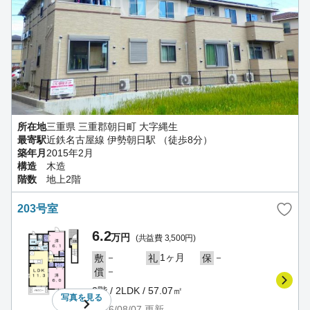
所在地
三重県 三重郡朝日町 大字縄生
最寄駅
近鉄名古屋線 伊勢朝日駅 （徒歩8分）
築年月
2015年2月
構造
木造
階数
地上2階
203号室
6.2
万円
(共益費 3,500円)
－
1ヶ月
－
敷
礼
保
－
償
2階 / 2LDK / 57.07㎡
写真を
見る
2026/08/07
更新