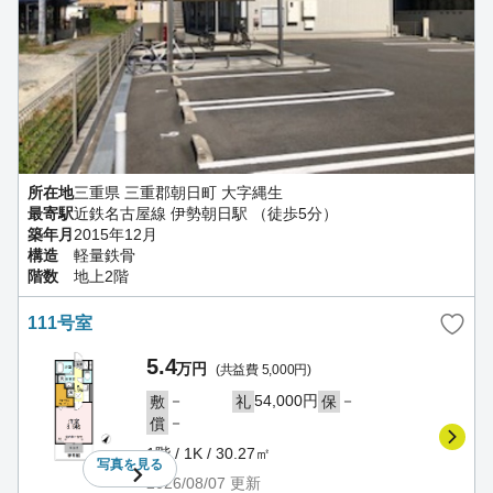
所在地
三重県 三重郡朝日町 大字縄生
最寄駅
近鉄名古屋線 伊勢朝日駅 （徒歩5分）
築年月
2015年12月
構造
軽量鉄骨
階数
地上2階
111号室
5.4
万円
(共益費 5,000円)
－
54,000円
－
敷
礼
保
－
償
1階 / 1K / 30.27㎡
写真を
見る
2026/08/07
更新