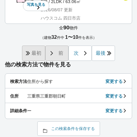
2階 / 2LDK / 63.06㎡
写真を
見る
2026/08/07
更新
ハウスコム 四日市店
90
全
物件
32
1〜10
（建物
件中
件を表示）
最初
前
次
最後
他の検索方法で物件を見る
検索方法
住所から探す
変更する
住所
三重県三重郡朝日町
変更する
詳細条件
ー
変更する
この検索条件を保存する