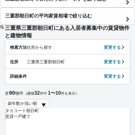
三重郡朝日町の平均家賃相場で絞り込む
三重県三重郡朝日町にある入居者募集中の賃貸物件
と建物情報
検索方法
住所から探す
変更する
住所
三重県三重郡朝日町
変更する
詳細条件
変更する
90
32
1〜10
全
物件
（建物
件中
件を表示）
タカコート朝日町
賃貸一戸建て