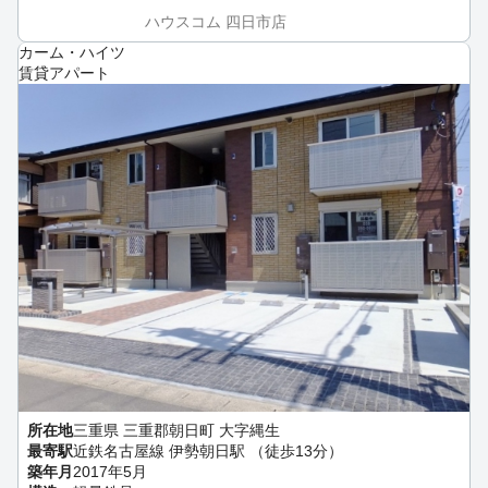
ハウスコム 四日市店
カーム・ハイツ
賃貸アパート
所在地
三重県 三重郡朝日町 大字縄生
最寄駅
近鉄名古屋線 伊勢朝日駅 （徒歩13分）
築年月
2017年5月