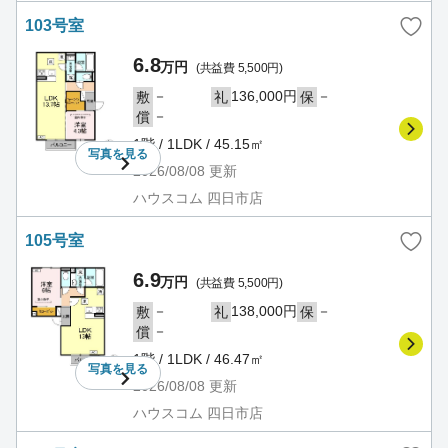
103号室
6.8
万円
(共益費 5,500円)
－
136,000円
－
敷
礼
保
－
償
1階 / 1LDK / 45.15㎡
写真を
見る
2026/08/08
更新
ハウスコム 四日市店
105号室
6.9
万円
(共益費 5,500円)
－
138,000円
－
敷
礼
保
－
償
1階 / 1LDK / 46.47㎡
写真を
見る
2026/08/08
更新
ハウスコム 四日市店