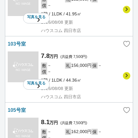
－
償
1階 / 1LDK / 41.95㎡
写真を
見る
2026/08/08
更新
ハウスコム 四日市店
103号室
7.8
万円
(共益費 7,500円)
－
156,000円
－
敷
礼
保
－
償
1階 / 1LDK / 44.36㎡
写真を
見る
2026/08/08
更新
ハウスコム 四日市店
105号室
8.1
万円
(共益費 7,500円)
－
162,000円
－
敷
礼
保
－