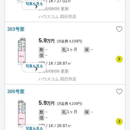
3階 / 1K / 27.02㎡
写真を
見る
2026/08/08
更新
ハウスコム 四日市店
303号室
5.9
万円
(共益費 4,100円)
－
1ヶ月
－
敷
礼
保
－
償
3階 / 1K / 28.87㎡
写真を
見る
2026/08/08
更新
ハウスコム 四日市店
305号室
5.9
万円
(共益費 4,100円)
－
1ヶ月
－
敷
礼
保
－
償
3階 / 1K / 28.87㎡
写真を
見る