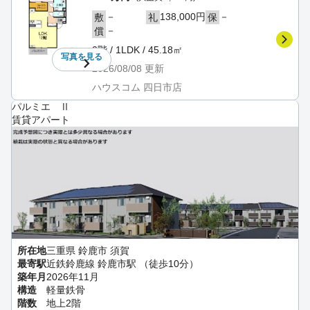
－
138,000円
－
敷
礼
保
－
償
2階 / 1LDK / 45.18㎡
写真を
見る
2026/08/08
更新
ハウスコム 四日市店
パルミエ Ⅱ
賃貸アパート
所在地
三重県 鈴鹿市 須賀
最寄駅
近鉄鈴鹿線 鈴鹿市駅 （徒歩10分）
築年月
2026年11月
構造
軽量鉄骨
階数
地上2階