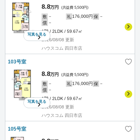
8.8
万円
(共益費 5,500円)
－
176,000円
－
敷
礼
保
－
償
1階 / 2LDK / 59.67㎡
写真を
見る
2026/08/08
更新
ハウスコム 四日市店
103号室
8.8
万円
(共益費 5,500円)
－
176,000円
－
敷
礼
保
－
償
1階 / 2LDK / 59.67㎡
写真を
見る
2026/08/08
更新
ハウスコム 四日市店
105号室