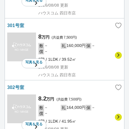
写真を
見る
2026/08/08
更新
ハウスコム 四日市店
301号室
8
万円
(共益費 7,500円)
－
160,000円
－
敷
礼
保
－
償
3階 / 1LDK / 39.52㎡
写真を
見る
2026/08/08
更新
ハウスコム 四日市店
302号室
8.2
万円
(共益費 7,500円)
－
164,000円
－
敷
礼
保
－
償
3階 / 1LDK / 41.95㎡
写真を
見る