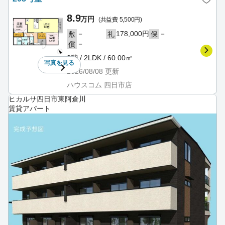
8.9
万円
(共益費 5,500円)
－
178,000円
－
敷
礼
保
－
償
2階 / 2LDK / 60.00㎡
写真を
見る
2026/08/08
更新
ハウスコム 四日市店
ヒカルサ四日市東阿倉川
賃貸アパート