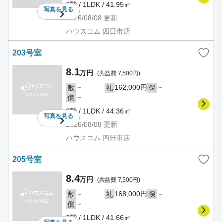
2階 / 1LDK / 41.95㎡
写真を
見る
2026/08/08
更新
ハウスコム 四日市店
203号室
8.1
万円
(共益費 7,500円)
－
162,000円
－
敷
礼
保
－
償
2階 / 1LDK / 44.36㎡
写真を
見る
2026/08/08
更新
ハウスコム 四日市店
205号室
8.4
万円
(共益費 7,500円)
－
168,000円
－
敷
礼
保
－
償
2階 / 1LDK / 41.66㎡