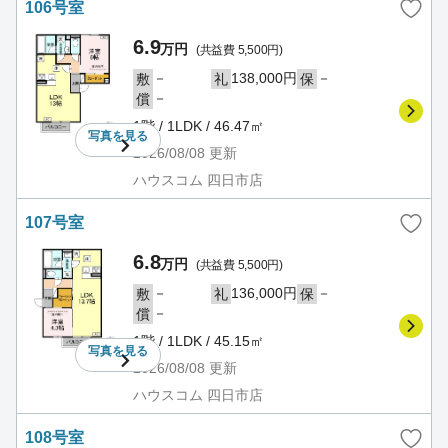
106号室
6.9
万円
(共益費 5,500円)
－
138,000円
－
敷
礼
保
－
償
1階 / 1LDK / 46.47㎡
写真を
見る
2026/08/08
更新
ハウスコム 四日市店
107号室
6.8
万円
(共益費 5,500円)
－
136,000円
－
敷
礼
保
－
償
1階 / 1LDK / 45.15㎡
写真を
見る
2026/08/08
更新
ハウスコム 四日市店
108号室