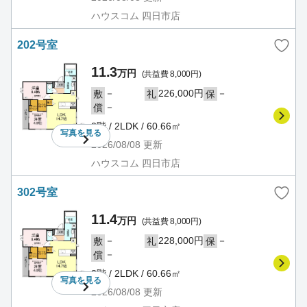
ハウスコム 四日市店
202号室
11.3
万円
(共益費 8,000円)
－
226,000円
－
敷
礼
保
－
償
2階 / 2LDK / 60.66㎡
写真を
見る
2026/08/08
更新
ハウスコム 四日市店
302号室
11.4
万円
(共益費 8,000円)
－
228,000円
－
敷
礼
保
－
償
3階 / 2LDK / 60.66㎡
写真を
見る
2026/08/08
更新