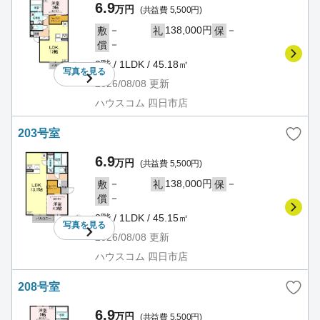
6.9
万円
(共益費 5,500円)
－
138,000円
－
敷
礼
保
－
償
2階 / 1LDK / 45.18㎡
写真を
見る
2026/08/08
更新
ハウスコム 四日市店
203号室
6.9
万円
(共益費 5,500円)
－
138,000円
－
敷
礼
保
－
償
2階 / 1LDK / 45.15㎡
写真を
見る
2026/08/08
更新
ハウスコム 四日市店
208号室
6.9
万円
(共益費 5,500円)