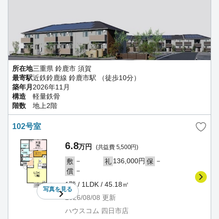
所在地
三重県 鈴鹿市 須賀
最寄駅
近鉄鈴鹿線 鈴鹿市駅 （徒歩10分）
築年月
2026年11月
構造
軽量鉄骨
階数
地上2階
102号室
6.8
万円
(共益費 5,500円)
－
136,000円
－
敷
礼
保
－
償
1階 / 1LDK / 45.18㎡
写真を
見る
2026/08/08
更新
ハウスコム 四日市店