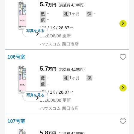
5.7
万円
(共益費 4,100円)
－
1ヶ月
－
敷
礼
保
－
償
1階 / 1K / 28.87㎡
写真を
見る
2026/08/08
更新
ハウスコム 四日市店
106号室
5.7
万円
(共益費 4,100円)
－
1ヶ月
－
敷
礼
保
－
償
1階 / 1K / 28.87㎡
写真を
見る
2026/08/08
更新
ハウスコム 四日市店
107号室
5.8
万円
(共益費 4,100円)