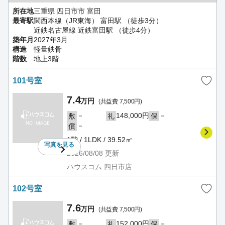
所在地
三重県 四日市市 富田
最寄駅
関西本線（JR東海） 富田駅 （徒歩3分）
近鉄名古屋線 近鉄富田駅 （徒歩4分）
築年月
2027年3月
構造
軽量鉄骨
階数
地上3階
101号室
7.4
万円
(共益費 7,500円)
－
148,000円
－
敷
礼
保
－
償
1階 / 1LDK / 39.52㎡
写真を
見る
2026/08/08
更新
ハウスコム 四日市店
102号室
7.6
万円
(共益費 7,500円)
－
152,000円
－
敷
礼
保