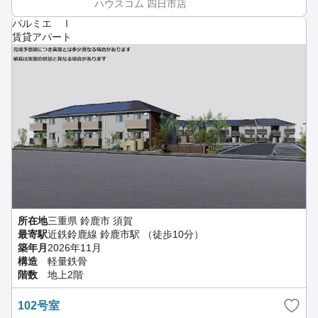
ハウスコム 四日市店
パルミエ Ⅰ
賃貸アパート
所在地
三重県 鈴鹿市 須賀
最寄駅
近鉄鈴鹿線 鈴鹿市駅 （徒歩10分）
築年月
2026年11月
構造
軽量鉄骨
階数
地上2階
102号室