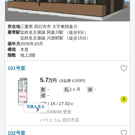
所在地
三重県 四日市市 大字東阿倉川
最寄駅
近鉄名古屋線 阿倉川駅 （徒歩9分）
近鉄名古屋線 川原町駅 （徒歩15分）
築年月
2026年10月
構造
木造
階数
地上3階
101号室
5.7
万円
(共益費 4,100円)
－
1ヶ月
－
敷
礼
保
－
償
1階 / 1K / 27.02㎡
写真を
見る
2026/08/08
更新
ハウスコム 四日市店
102号室