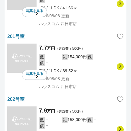
償
1階 / 1LDK / 41.66㎡
写真を
見る
2026/08/08
更新
ハウスコム 四日市店
201号室
7.7
万円
(共益費 7,500円)
－
154,000円
－
敷
礼
保
－
償
2階 / 1LDK / 39.52㎡
写真を
見る
2026/08/08
更新
ハウスコム 四日市店
202号室
7.9
万円
(共益費 7,500円)
－
158,000円
－
敷
礼
保
－
償