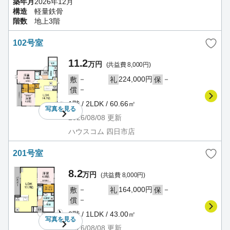
築年月
2026年12月
構造
軽量鉄骨
階数
地上3階
102号室
11.2
万円
(共益費 8,000円)
－
224,000円
－
敷
礼
保
－
償
1階 / 2LDK / 60.66㎡
写真を
見る
2026/08/08
更新
ハウスコム 四日市店
201号室
8.2
万円
(共益費 8,000円)
－
164,000円
－
敷
礼
保
－
償
2階 / 1LDK / 43.00㎡
写真を
見る
2026/08/08
更新