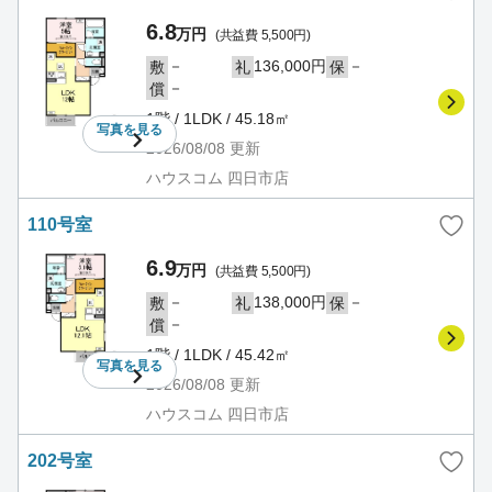
6.8
万円
(共益費 5,500円)
－
136,000円
－
敷
礼
保
－
償
1階 / 1LDK / 45.18㎡
写真を
見る
2026/08/08
更新
ハウスコム 四日市店
110号室
6.9
万円
(共益費 5,500円)
－
138,000円
－
敷
礼
保
－
償
1階 / 1LDK / 45.42㎡
写真を
見る
2026/08/08
更新
ハウスコム 四日市店
202号室