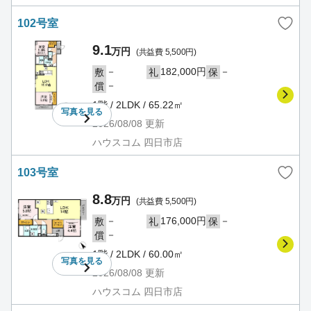
102号室
9.1
万円
(共益費 5,500円)
－
182,000円
－
敷
礼
保
－
償
1階 / 2LDK / 65.22㎡
写真を
見る
2026/08/08
更新
ハウスコム 四日市店
103号室
8.8
万円
(共益費 5,500円)
－
176,000円
－
敷
礼
保
－
償
1階 / 2LDK / 60.00㎡
写真を
見る
2026/08/08
更新
ハウスコム 四日市店