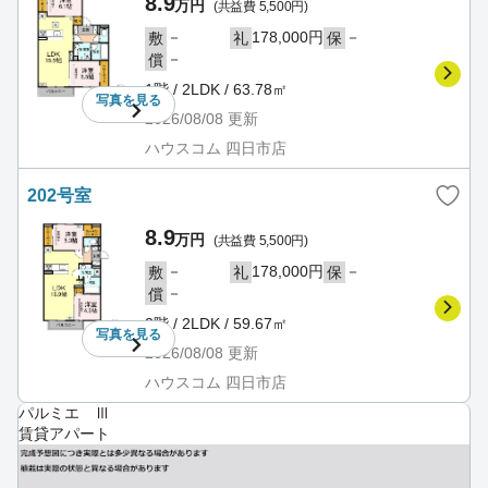
8.9
万円
(共益費 5,500円)
－
178,000円
－
敷
礼
保
－
償
1階 / 2LDK / 63.78㎡
写真を
見る
2026/08/08
更新
ハウスコム 四日市店
202号室
8.9
万円
(共益費 5,500円)
－
178,000円
－
敷
礼
保
－
償
2階 / 2LDK / 59.67㎡
写真を
見る
2026/08/08
更新
ハウスコム 四日市店
パルミエ Ⅲ
賃貸アパート