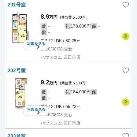
201号室
8.9
万円
(共益費 5,500円)
－
178,000円
－
敷
礼
保
－
償
2階 / 2LDK / 60.25㎡
写真を
見る
2026/08/08
更新
ハウスコム 四日市店
202号室
9.2
万円
(共益費 5,500円)
－
184,000円
－
敷
礼
保
－
償
2階 / 2LDK / 65.22㎡
写真を
見る
2026/08/08
更新
ハウスコム 四日市店
203号室