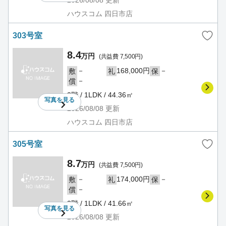
2026/08/08
更新
ハウスコム 四日市店
303号室
8.4
万円
(共益費 7,500円)
－
168,000円
－
敷
礼
保
－
償
3階 / 1LDK / 44.36㎡
写真を
見る
2026/08/08
更新
ハウスコム 四日市店
305号室
8.7
万円
(共益費 7,500円)
－
174,000円
－
敷
礼
保
－
償
3階 / 1LDK / 41.66㎡
写真を
見る
2026/08/08
更新