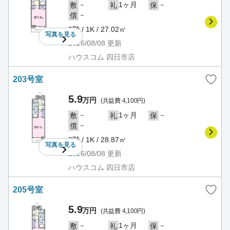
－
1ヶ月
－
敷
礼
保
－
償
2階 / 1K / 27.02㎡
写真を
見る
2026/08/08
更新
ハウスコム 四日市店
203号室
5.9
万円
(共益費 4,100円)
－
1ヶ月
－
敷
礼
保
－
償
2階 / 1K / 28.87㎡
写真を
見る
2026/08/08
更新
ハウスコム 四日市店
205号室
5.9
万円
(共益費 4,100円)
－
1ヶ月
－
敷
礼
保