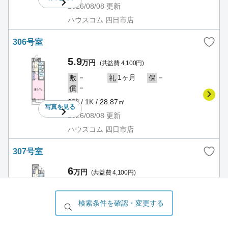
2026/08/08
更新
ハウスコム 四日市店
306号室
5.9
万円
(共益費 4,100円)
－
1ヶ月
－
敷
礼
保
－
償
3階 / 1K / 28.87㎡
写真を
見る
2026/08/08
更新
ハウスコム 四日市店
307号室
6
万円
(共益費 4,100円)
－
1ヶ月
－
敷
礼
保
－
償
検索条件を確認・変更する
3階 / 1K / 31.21㎡
写真を
見る
2026/08/08
更新