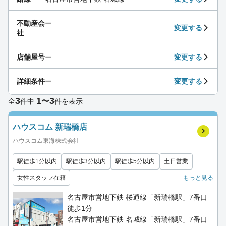
不動産会
ー
変更する
社
店舗屋号
ー
変更する
詳細条件
ー
変更する
3
1
3
〜
全
件中
件を表示
ハウスコム 新瑞橋店
ハウスコム東海株式会社
駅徒歩1分以内
駅徒歩3分以内
駅徒歩5分以内
土日営業
女性スタッフ在籍
もっと見る
名古屋市営地下鉄 桜通線「新瑞橋駅」7番口
徒歩1分
名古屋市営地下鉄 名城線「新瑞橋駅」7番口