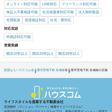
オンライン対応可能
LINE対応
フリーランス対応可能
保証人不要相談可能
生活保護者対応可能
法人契約取扱
売買取扱
賃貸保証対応
社宅・寮対応
対応言語
外国語対応可能
営業実績
開店10年以上
開店20年以上
開店30年以上
賃貸ならハウスコム
名古屋市営地下鉄 名城線
名古屋市営地下鉄 名城線の店舗
ライフスタイルを提案する不動産会社
賃貸物件（マンション･アパート）検索サイト"ハウスコム"
全国200店舗以上の"ハウスコムグループ"は、最新の賃貸マンション・賃貸ア