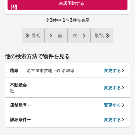
来店予約する
3
1
3
全
件中
〜
件を表示
最初
前
次
最後
他の検索方法で物件を見る
路線
名古屋市営地下鉄 名城線
変更する
不動産会
ー
変更する
社
店舗屋号
ー
変更する
詳細条件
ー
変更する