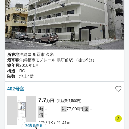
所在地
沖縄県 那覇市 久米
最寄駅
沖縄都市モノレール 県庁前駅 （徒歩9分）
築年月
2010年1月
構造
RC
階数
地上4階
402号室
7.7
万円
(共益費 7,500円)
－
77,000円
－
敷
礼
保
－
償
4階 / 1K / 21.41㎡
写真を
見る