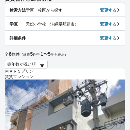
検索方法
学区・校区から探す
変更する
学区
天妃小学校（沖縄県那覇市）
変更する
詳細条件
変更する
6
5
1〜5
全
物件
（建物
件中
件を表示）
ＭＡＲＳプリン
賃貸マンション