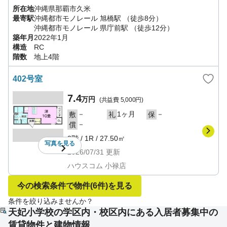
所在地
沖縄県
那覇市
久米
最寄駅
沖縄都市モノレール
旭橋駅
（徒歩8分）
沖縄都市モノレール
県庁前駅
（徒歩12分）
築年月
2022年1月
構造
RC
階数
地上4階
402号室
7.4
万円
(共益費
5,000円
)
－
1ヶ月
－
敷
礼
保
－
償
2階
/
1R
/
27.50㎡
写真を
見る
2026/07/31
更新
ハウスコム 小禄店
今の検索条件で物件
(6件)
を見る
条件を絞り込みませんか？
天妃小学校の学区内・校区内にある入居者募集中の
賃貸物件と建物情報