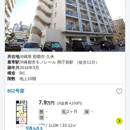
所在地
沖縄県 那覇市 久米
最寄駅
沖縄都市モノレール 県庁前駅 （徒歩11分）
築年月
2016年3月
構造
RC
階数
地上10階
802号室
7.9
万円
(共益費 4,100円)
－
2ヶ月
－
敷
礼
保
－
償
8階 / 1LDK / 33.12㎡
写真を
見る