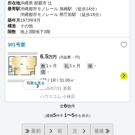
所在地
沖縄県 那覇市 辻
最寄駅
沖縄都市モノレール 旭橋駅 （徒歩14分）
沖縄都市モノレール 県庁前駅 （徒歩18分）
築年月
1973年8月
構造
その他
階数
地上3階地下3階
301号室
6.5
万円
(共益費 －円)
1ヶ月
1ヶ月
－
敷
礼
保
－
償
3階 / 1R / 31.00㎡
写真を
見る
2026/07/31
更新
ハウスコム 小禄店
6
全
物件
5
1〜5
（建物
件中
件を表示）
最初
前
次
最後