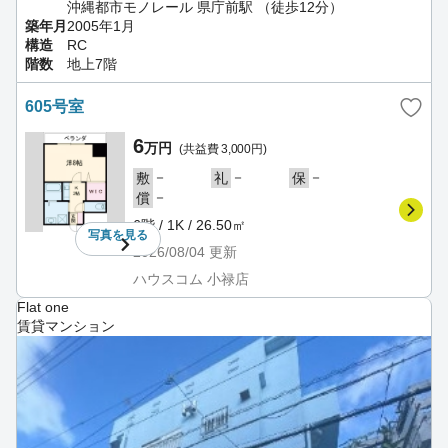
沖縄都市モノレール 県庁前駅 （徒歩12分）
築年月
2005年1月
構造
RC
階数
地上7階
605号室
6
万円
(共益費 3,000円)
－
－
－
敷
礼
保
－
償
6階 / 1K / 26.50㎡
写真を
見る
2026/08/04
更新
ハウスコム 小禄店
Flat one
賃貸マンション