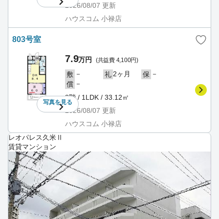
2026/08/07
更新
ハウスコム 小禄店
803号室
7.9
万円
(共益費 4,100円)
－
2ヶ月
－
敷
礼
保
－
償
8階 / 1LDK / 33.12㎡
写真を
見る
2026/08/07
更新
ハウスコム 小禄店
レオパレス久米Ⅱ
賃貸マンション