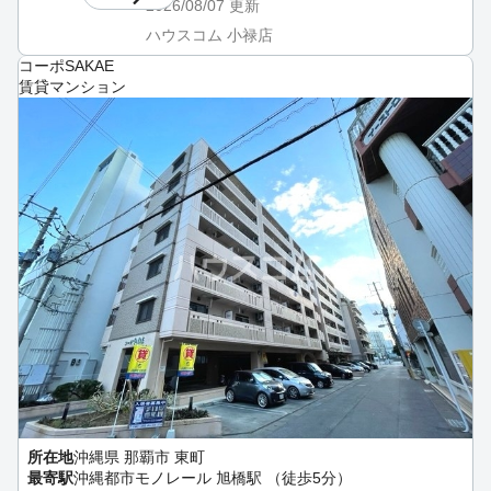
2026/08/07
更新
ハウスコム 小禄店
コーポSAKAE
賃貸マンション
所在地
沖縄県 那覇市 東町
最寄駅
沖縄都市モノレール 旭橋駅 （徒歩5分）