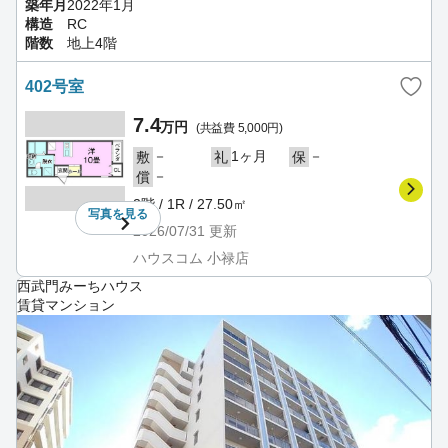
築年月
2022年1月
構造
RC
階数
地上4階
402号室
7.4
万円
(共益費 5,000円)
－
1ヶ月
－
敷
礼
保
－
償
2階 / 1R / 27.50㎡
写真を
見る
2026/07/31
更新
ハウスコム 小禄店
西武門みーちハウス
賃貸マンション