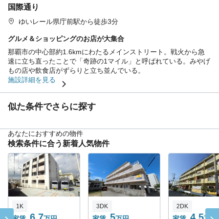
国際通り
ゆいレール県庁前駅から徒歩3分
グルメ＆ショッピングのお店が大集合
那覇市の中心部約1.6kmにわたるメインストリート。戦火から急
速に立ち直ったことで「奇跡の1マイル」と呼ばれている。みやげ
もの店や飲食店がずらりと立ち並んでいる。
施設詳細を見る
似た条件でさらに探す
あなたにおすすめの物件
検索条件に合う新着人気物件
1K
3DK
2DK
6.7
5
4.5
家賃
万円
家賃
万円
家賃
万円