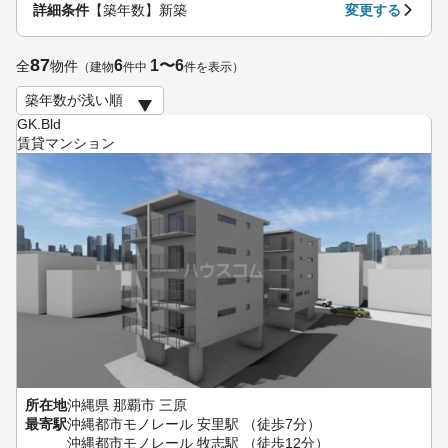
詳細条件
【築年数】新築
変更する
87
6
1〜6
全
物件
（建物
件中
件を表示）
GK.Bld
賃貸マンション
所在地
沖縄県 那覇市 三原
最寄駅
沖縄都市モノレール 安里駅 （徒歩7分）
沖縄都市モノレール 牧志駅 （徒歩12分）