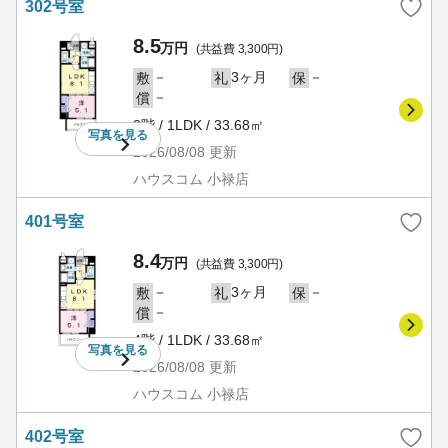
302号室
8.5
万円
(共益費 3,300円)
－
3ヶ月
－
敷
礼
保
－
償
3階 / 1LDK / 33.68㎡
写真を
見る
2026/08/08
更新
ハウスコム 小禄店
401号室
8.4
万円
(共益費 3,300円)
－
3ヶ月
－
敷
礼
保
－
償
4階 / 1LDK / 33.68㎡
写真を
見る
2026/08/08
更新
ハウスコム 小禄店
402号室