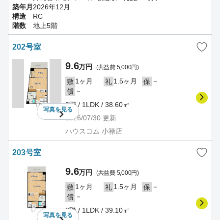
築年月
2026年12月
構造
RC
階数
地上5階
202号室
9.6
万円
(共益費 5,000円)
1ヶ月
1.5ヶ月
－
敷
礼
保
－
償
2階 / 1LDK / 38.60㎡
写真を
見る
2026/07/30
更新
ハウスコム 小禄店
203号室
9.6
万円
(共益費 5,000円)
1ヶ月
1.5ヶ月
－
敷
礼
保
－
償
2階 / 1LDK / 39.10㎡
写真を
見る