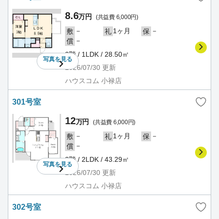
8.6
万円
(共益費 6,000円)
－
1ヶ月
－
敷
礼
保
－
償
2階 / 1LDK / 28.50㎡
写真を
見る
2026/07/30
更新
ハウスコム 小禄店
301号室
12
万円
(共益費 6,000円)
－
1ヶ月
－
敷
礼
保
－
償
3階 / 2LDK / 43.29㎡
写真を
見る
2026/07/30
更新
ハウスコム 小禄店
302号室