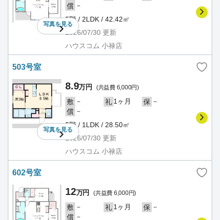
－
償
5階 / 2LDK / 42.42㎡
写真を
見る
2026/07/30
更新
ハウスコム 小禄店
503号室
8.9
万円
(共益費 6,000円)
－
1ヶ月
－
敷
礼
保
－
償
5階 / 1LDK / 28.50㎡
写真を
見る
2026/07/30
更新
ハウスコム 小禄店
602号室
12
万円
(共益費 6,000円)
－
1ヶ月
－
敷
礼
保
－
償