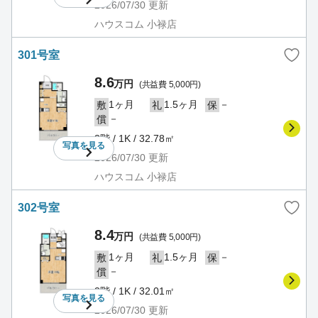
2026/07/30
更新
ハウスコム 小禄店
301号室
8.6
万円
(共益費 5,000円)
1ヶ月
1.5ヶ月
－
敷
礼
保
－
償
3階 / 1K / 32.78㎡
写真を
見る
2026/07/30
更新
ハウスコム 小禄店
302号室
8.4
万円
(共益費 5,000円)
1ヶ月
1.5ヶ月
－
敷
礼
保
－
償
3階 / 1K / 32.01㎡
写真を
見る
2026/07/30
更新