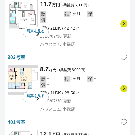
11.7
万円
(共益費 6,000円)
－
1ヶ月
－
敷
礼
保
－
償
3階 / 2LDK / 42.42㎡
写真を
見る
2026/07/30
更新
ハウスコム 小禄店
303号室
8.7
万円
(共益費 6,000円)
－
1ヶ月
－
敷
礼
保
－
償
3階 / 1LDK / 28.50㎡
写真を
見る
2026/07/30
更新
ハウスコム 小禄店
401号室
12.1
万円
(共益費 6,000円)