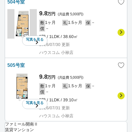
504号室
9.8
万円
(共益費 5,000円)
1ヶ月
1.5ヶ月
－
敷
礼
保
－
償
5階 / 1LDK / 38.60㎡
写真を
見る
2026/07/30
更新
ハウスコム 小禄店
505号室
9.8
万円
(共益費 5,000円)
1ヶ月
1.5ヶ月
－
敷
礼
保
－
償
5階 / 1LDK / 39.10㎡
写真を
見る
2026/07/31
更新
ハウスコム 小禄店
ファミール開南Ⅱ
賃貸マンション