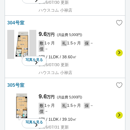
2026/07/30
更新
ハウスコム 小禄店
304号室
9.6
万円
(共益費 5,000円)
1ヶ月
1.5ヶ月
－
敷
礼
保
－
償
3階 / 1LDK / 38.60㎡
写真を
見る
2026/07/30
更新
ハウスコム 小禄店
305号室
9.6
万円
(共益費 5,000円)
1ヶ月
1.5ヶ月
－
敷
礼
保
－
償
3階 / 1LDK / 39.10㎡
写真を
見る
2026/07/31
更新