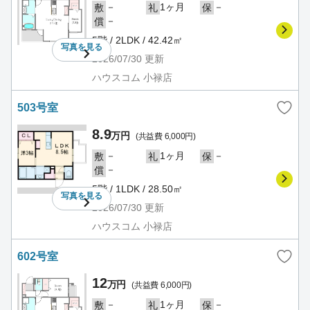
－
1ヶ月
－
敷
礼
保
－
償
5階 / 2LDK / 42.42㎡
写真を
見る
2026/07/30
更新
ハウスコム 小禄店
503号室
8.9
万円
(共益費 6,000円)
－
1ヶ月
－
敷
礼
保
－
償
5階 / 1LDK / 28.50㎡
写真を
見る
2026/07/30
更新
ハウスコム 小禄店
602号室
12
万円
(共益費 6,000円)
－
1ヶ月
－
敷
礼
保