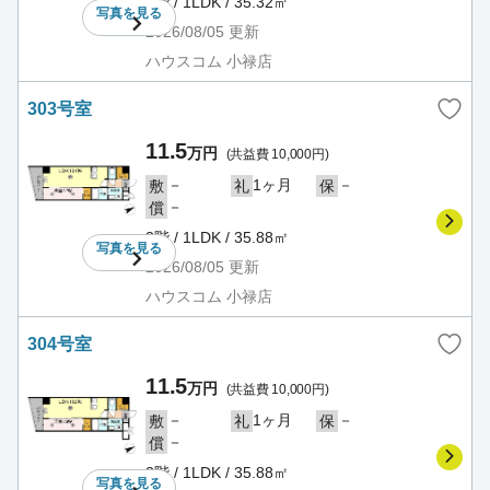
3階 / 1LDK / 35.32㎡
写真を
見る
2026/08/05
更新
ハウスコム 小禄店
303号室
11.5
万円
(共益費 10,000円)
－
1ヶ月
－
敷
礼
保
－
償
3階 / 1LDK / 35.88㎡
写真を
見る
2026/08/05
更新
ハウスコム 小禄店
304号室
11.5
万円
(共益費 10,000円)
－
1ヶ月
－
敷
礼
保
－
償
3階 / 1LDK / 35.88㎡
写真を
見る