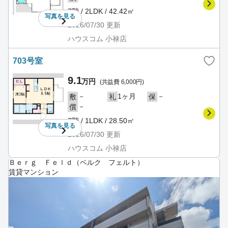
7階 / 2LDK / 42.42㎡
写真を
見る
2026/07/30
更新
ハウスコム 小禄店
703号室
9.1
万円
(共益費 6,000円)
－
1ヶ月
－
敷
礼
保
－
償
7階 / 1LDK / 28.50㎡
写真を
見る
2026/07/30
更新
ハウスコム 小禄店
Ｂｅｒｇ Ｆｅｌｄ（ベルク フェルト）
賃貸マンション