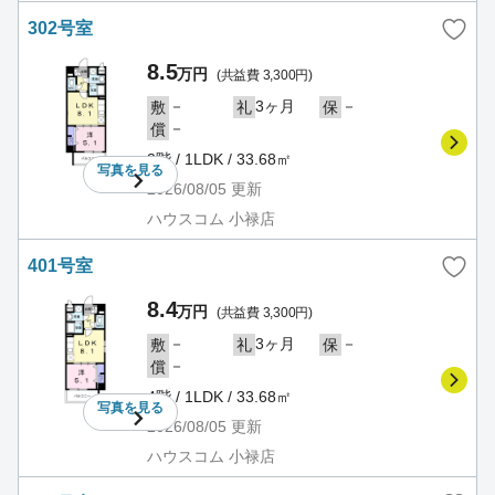
302号室
8.5
万円
(共益費 3,300円)
－
3ヶ月
－
敷
礼
保
－
償
3階 / 1LDK / 33.68㎡
写真を
見る
2026/08/05
更新
ハウスコム 小禄店
401号室
8.4
万円
(共益費 3,300円)
－
3ヶ月
－
敷
礼
保
－
償
4階 / 1LDK / 33.68㎡
写真を
見る
2026/08/05
更新
ハウスコム 小禄店