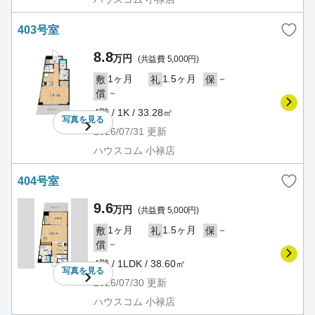
403号室
8.8
万円
(共益費 5,000円)
1ヶ月
1.5ヶ月
－
敷
礼
保
－
償
4階 / 1K / 33.28㎡
写真を
見る
2026/07/31
更新
ハウスコム 小禄店
404号室
9.6
万円
(共益費 5,000円)
1ヶ月
1.5ヶ月
－
敷
礼
保
－
償
4階 / 1LDK / 38.60㎡
写真を
見る
2026/07/30
更新
ハウスコム 小禄店