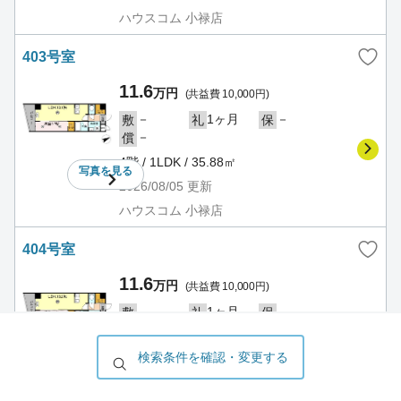
ハウスコム 小禄店
403号室
11.6
万円
(共益費 10,000円)
－
1ヶ月
－
敷
礼
保
－
償
4階 / 1LDK / 35.88㎡
写真を
見る
2026/08/05
更新
ハウスコム 小禄店
404号室
11.6
万円
(共益費 10,000円)
－
1ヶ月
－
敷
礼
保
－
償
4階 / 1LDK / 35.88㎡
検索条件を確認・変更する
写真を
見る
2026/08/05
更新