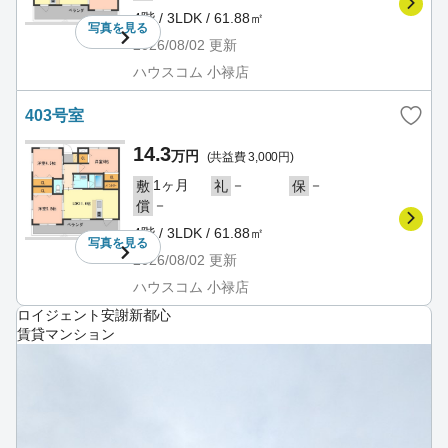
4階 / 3LDK / 61.88㎡
写真を
見る
2026/08/02
更新
ハウスコム 小禄店
403号室
14.3
万円
(共益費 3,000円)
1ヶ月
－
－
敷
礼
保
－
償
4階 / 3LDK / 61.88㎡
写真を
見る
2026/08/02
更新
ハウスコム 小禄店
ロイジェント安謝新都心
賃貸マンション