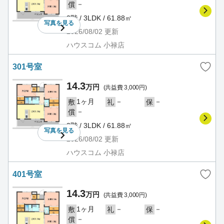
－
償
2階 / 3LDK / 61.88㎡
写真を
見る
2026/08/02
更新
ハウスコム 小禄店
301号室
14.3
万円
(共益費 3,000円)
1ヶ月
－
－
敷
礼
保
－
償
3階 / 3LDK / 61.88㎡
写真を
見る
2026/08/02
更新
ハウスコム 小禄店
401号室
14.3
万円
(共益費 3,000円)
1ヶ月
－
－
敷
礼
保
－
償