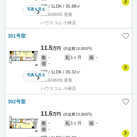
2階 / 1LDK / 35.88㎡
写真を
見る
2026/08/05
更新
ハウスコム 小禄店
301号室
11.5
万円
(共益費 10,000円)
－
1ヶ月
－
敷
礼
保
－
償
3階 / 1LDK / 35.32㎡
写真を
見る
2026/08/05
更新
ハウスコム 小禄店
302号室
11.5
万円
(共益費 10,000円)
－
1ヶ月
－
敷
礼
保
－
償