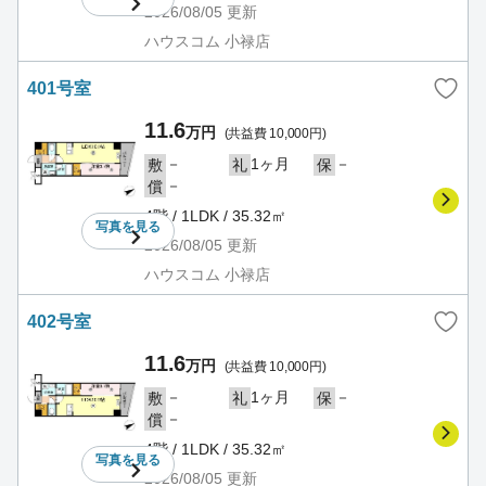
2026/08/05
更新
ハウスコム 小禄店
401号室
11.6
万円
(共益費 10,000円)
－
1ヶ月
－
敷
礼
保
－
償
4階 / 1LDK / 35.32㎡
写真を
見る
2026/08/05
更新
ハウスコム 小禄店
402号室
11.6
万円
(共益費 10,000円)
－
1ヶ月
－
敷
礼
保
－
償
4階 / 1LDK / 35.32㎡
写真を
見る
2026/08/05
更新