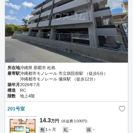
所在地
沖縄県 那覇市 松島
最寄駅
沖縄都市モノレール 市立病院前駅 （徒歩5分）
沖縄都市モノレール 儀保駅 （徒歩12分）
築年月
2026年7月
構造
RC
階数
地上4階
201号室
14.3
万円
(共益費 3,000円)
1ヶ月
－
－
敷
礼
保