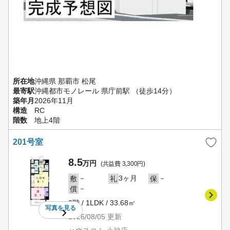
所在地
沖縄県 那覇市 松尾
最寄駅
沖縄都市モノレール 県庁前駅 （徒歩14分）
築年月
2026年11月
構造
RC
階数
地上4階
201号室
8.5
万円
(共益費 3,300円)
－
3ヶ月
－
敷
礼
保
－
償
2階 / 1LDK / 33.68㎡
写真を
見る
2026/08/05
更新