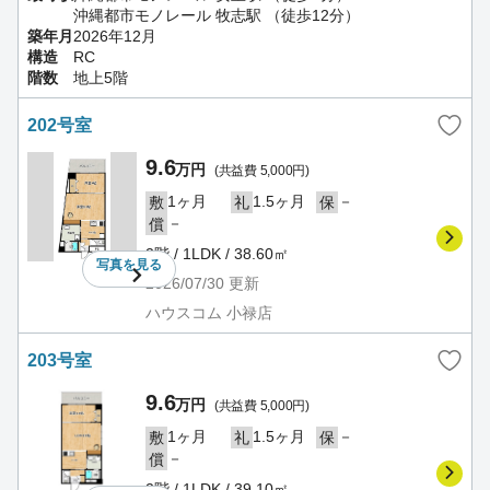
沖縄都市モノレール 牧志駅 （徒歩12分）
築年月
2026年12月
構造
RC
階数
地上5階
202号室
9.6
万円
(共益費 5,000円)
1ヶ月
1.5ヶ月
－
敷
礼
保
－
償
2階 / 1LDK / 38.60㎡
写真を
見る
2026/07/30
更新
ハウスコム 小禄店
203号室
9.6
万円
(共益費 5,000円)
1ヶ月
1.5ヶ月
－
敷
礼
保
－
償
2階 / 1LDK / 39.10㎡