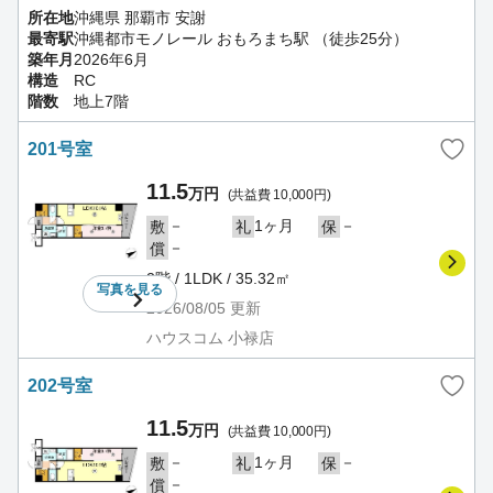
所在地
沖縄県 那覇市 安謝
最寄駅
沖縄都市モノレール おもろまち駅 （徒歩25分）
築年月
2026年6月
構造
RC
階数
地上7階
201号室
11.5
万円
(共益費 10,000円)
－
1ヶ月
－
敷
礼
保
－
償
2階 / 1LDK / 35.32㎡
写真を
見る
2026/08/05
更新
ハウスコム 小禄店
202号室
11.5
万円
(共益費 10,000円)
－
1ヶ月
－
敷
礼
保
－
償