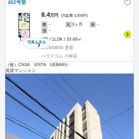
402号室
8.4
万円
(共益費 3,300円)
－
3ヶ月
－
敷
礼
保
－
償
4階 / 1LDK / 33.68㎡
写真を
見る
2026/08/05
更新
ハウスコム 小禄店
（仮）CASA VISTA UEBARU
賃貸マンション