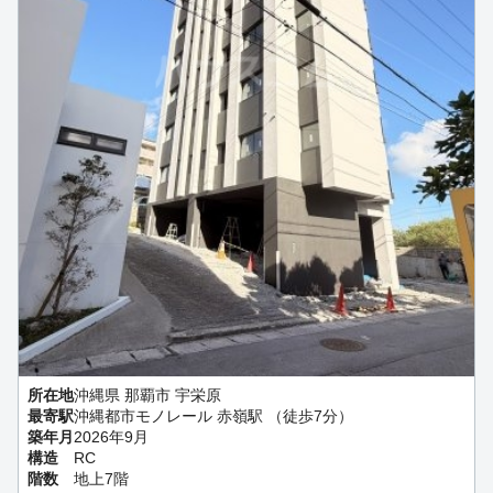
所在地
沖縄県 那覇市 宇栄原
最寄駅
沖縄都市モノレール 赤嶺駅 （徒歩7分）
築年月
2026年9月
構造
RC
階数
地上7階