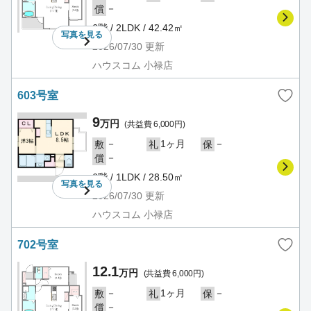
－
償
6階 / 2LDK / 42.42㎡
写真を
見る
2026/07/30
更新
ハウスコム 小禄店
603号室
9
万円
(共益費 6,000円)
－
1ヶ月
－
敷
礼
保
－
償
6階 / 1LDK / 28.50㎡
写真を
見る
2026/07/30
更新
ハウスコム 小禄店
702号室
12.1
万円
(共益費 6,000円)
－
1ヶ月
－
敷
礼
保
－
償