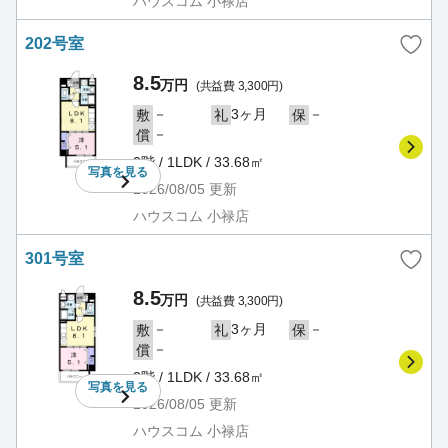
ハウスコム 小禄店
202号室
8.5
万円
(共益費 3,300円)
－
3ヶ月
－
敷
礼
保
－
償
2階 / 1LDK / 33.68㎡
写真を
見る
2026/08/05
更新
ハウスコム 小禄店
301号室
8.5
万円
(共益費 3,300円)
－
3ヶ月
－
敷
礼
保
－
償
3階 / 1LDK / 33.68㎡
写真を
見る
2026/08/05
更新
ハウスコム 小禄店