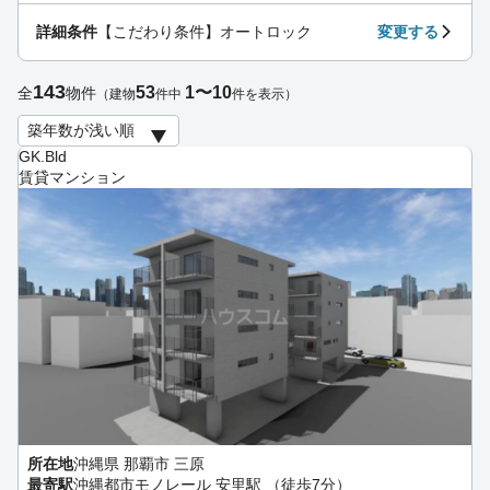
詳細条件
【こだわり条件】オートロック
変更する
143
53
1〜10
全
物件
（建物
件中
件を表示）
GK.Bld
賃貸マンション
所在地
沖縄県 那覇市 三原
最寄駅
沖縄都市モノレール 安里駅 （徒歩7分）