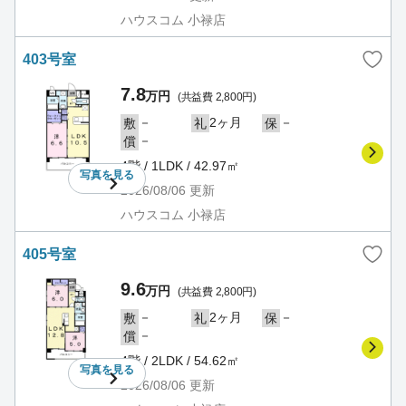
ハウスコム 小禄店
403号室
7.8
万円
(共益費 2,800円)
－
2ヶ月
－
敷
礼
保
－
償
4階 / 1LDK / 42.97㎡
写真を
見る
2026/08/06
更新
ハウスコム 小禄店
405号室
9.6
万円
(共益費 2,800円)
－
2ヶ月
－
敷
礼
保
－
償
4階 / 2LDK / 54.62㎡
写真を
見る
2026/08/06
更新