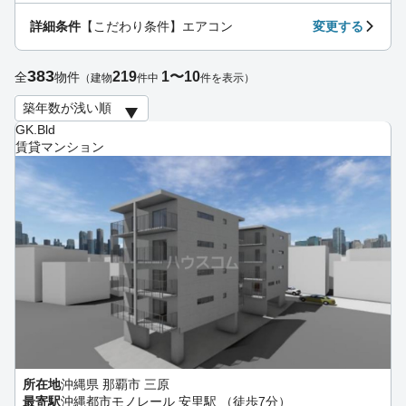
詳細条件
【こだわり条件】エアコン
変更する
383
219
1〜10
全
物件
（建物
件中
件を表示）
GK.Bld
賃貸マンション
所在地
沖縄県 那覇市 三原
最寄駅
沖縄都市モノレール 安里駅 （徒歩7分）