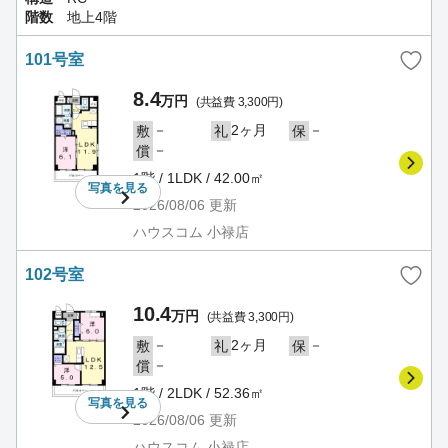
階数
地上4階
101号室
8.4
万円
(共益費 3,300円)
－
2ヶ月
－
敷
礼
保
－
償
1階 / 1LDK / 42.00㎡
写真を
見る
2026/08/06
更新
ハウスコム 小禄店
102号室
10.4
万円
(共益費 3,300円)
－
2ヶ月
－
敷
礼
保
－
償
1階 / 2LDK / 52.36㎡
写真を
見る
2026/08/06
更新
ハウスコム 小禄店