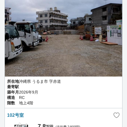
所在地
沖縄県 うるま市 字赤道
最寄駅
築年月
2026年9月
構造
RC
階数
地上4階
102号室
7.8
万円