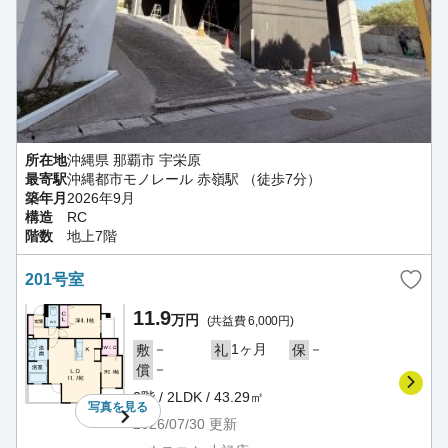
所在地
沖縄県 那覇市 宇栄原
最寄駅
沖縄都市モノレール 赤嶺駅 （徒歩7分）
築年月
2026年9月
構造
RC
階数
地上7階
201号室
11.9
万円
(共益費 6,000円)
－
1ヶ月
－
敷
礼
保
－
償
2階 / 2LDK / 43.29㎡
写真を
見る
2026/07/30
更新