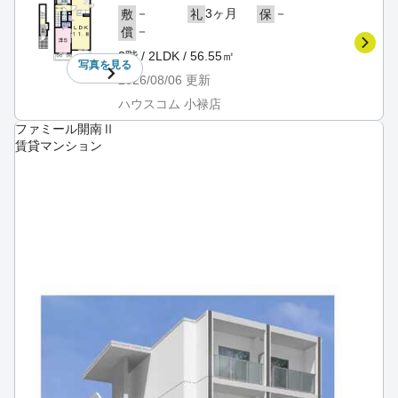
－
3ヶ月
－
敷
礼
保
－
償
2階 / 2LDK / 56.55㎡
写真を
見る
2026/08/06
更新
ハウスコム 小禄店
ファミール開南Ⅱ
賃貸マンション