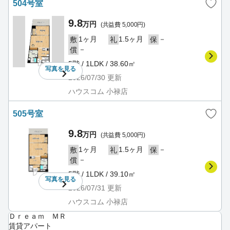
504号室
9.8
万円
(共益費 5,000円)
1ヶ月
1.5ヶ月
－
敷
礼
保
－
償
5階 / 1LDK / 38.60㎡
写真を
見る
2026/07/30
更新
ハウスコム 小禄店
505号室
9.8
万円
(共益費 5,000円)
1ヶ月
1.5ヶ月
－
敷
礼
保
－
償
5階 / 1LDK / 39.10㎡
写真を
見る
2026/07/31
更新
ハウスコム 小禄店
Ｄｒｅａｍ ＭＲ
賃貸アパート