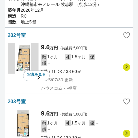
沖縄都市モノレール 牧志駅 （徒歩12分）
築年月
2026年12月
構造
RC
階数
地上5階
202号室
9.6
万円
(共益費 5,000円)
1ヶ月
1.5ヶ月
－
敷
礼
保
－
償
2階 / 1LDK / 38.60㎡
写真を
見る
2026/07/30
更新
ハウスコム 小禄店
203号室
9.6
万円
(共益費 5,000円)
1ヶ月
1.5ヶ月
－
敷
礼
保
－
償
2階 / 1LDK / 39.10㎡