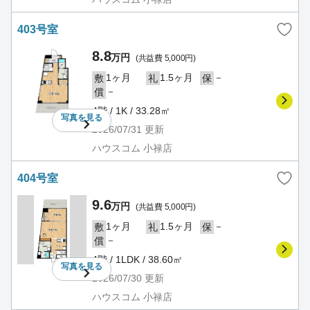
403号室
8.8
万円
(共益費 5,000円)
1ヶ月
1.5ヶ月
－
敷
礼
保
－
償
4階 / 1K / 33.28㎡
写真を
見る
2026/07/31
更新
ハウスコム 小禄店
404号室
9.6
万円
(共益費 5,000円)
1ヶ月
1.5ヶ月
－
敷
礼
保
－
償
4階 / 1LDK / 38.60㎡
写真を
見る
2026/07/30
更新
ハウスコム 小禄店