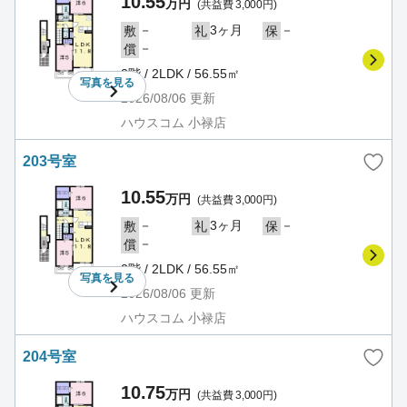
10.55
万円
(共益費 3,000円)
－
3ヶ月
－
敷
礼
保
－
償
2階 / 2LDK / 56.55㎡
写真を
見る
2026/08/06
更新
ハウスコム 小禄店
203号室
10.55
万円
(共益費 3,000円)
－
3ヶ月
－
敷
礼
保
－
償
2階 / 2LDK / 56.55㎡
写真を
見る
2026/08/06
更新
ハウスコム 小禄店
204号室
10.75
万円
(共益費 3,000円)