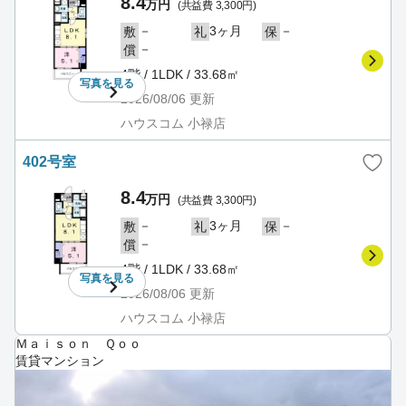
8.4
万円
(共益費 3,300円)
－
3ヶ月
－
敷
礼
保
－
償
4階 / 1LDK / 33.68㎡
写真を
見る
2026/08/06
更新
ハウスコム 小禄店
402号室
8.4
万円
(共益費 3,300円)
－
3ヶ月
－
敷
礼
保
－
償
4階 / 1LDK / 33.68㎡
写真を
見る
2026/08/06
更新
ハウスコム 小禄店
Ｍａｉｓｏｎ Ｑｏｏ
賃貸マンション