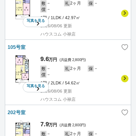
－
2ヶ月
－
敷
礼
保
－
償
1階 / 1LDK / 42.97㎡
写真を
見る
2026/08/06
更新
ハウスコム 小禄店
105号室
9.6
万円
(共益費 2,800円)
－
2ヶ月
－
敷
礼
保
－
償
1階 / 2LDK / 54.62㎡
写真を
見る
2026/08/06
更新
ハウスコム 小禄店
202号室
7.9
万円
(共益費 2,800円)
－
2ヶ月
－
敷
礼
保