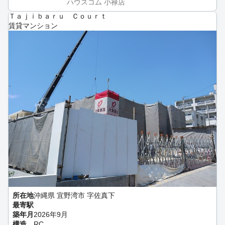
ハウスコム 小禄店
Ｔａｊｉｂａｒｕ Ｃｏｕｒｔ
賃貸マンション
所在地
沖縄県 宜野湾市 字佐真下
最寄駅
築年月
2026年9月
構造
RC