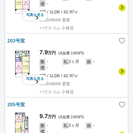
－
償
2階 / 1LDK / 42.97㎡
写真を
見る
2026/08/06
更新
ハウスコム 小禄店
203号室
7.9
万円
(共益費 2,800円)
－
2ヶ月
－
敷
礼
保
－
償
2階 / 1LDK / 42.97㎡
写真を
見る
2026/08/06
更新
ハウスコム 小禄店
205号室
9.7
万円
(共益費 2,800円)
－
2ヶ月
－
敷
礼
保
－
償