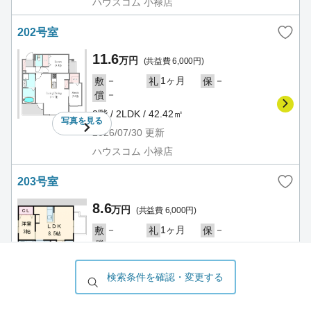
ハウスコム 小禄店
202号室
11.6
万円
(共益費 6,000円)
－
1ヶ月
－
敷
礼
保
－
償
2階 / 2LDK / 42.42㎡
写真を
見る
2026/07/30
更新
ハウスコム 小禄店
203号室
8.6
万円
(共益費 6,000円)
－
1ヶ月
－
敷
礼
保
－
償
2階 / 1LDK / 28.50㎡
写真を
見る
検索条件を確認・変更する
2026/07/30
更新
ハウスコム 小禄店