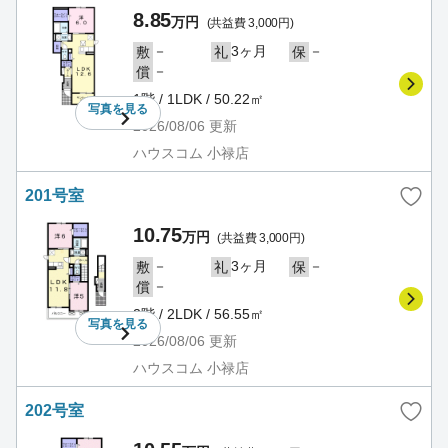
8.85
万円
(共益費 3,000円)
－
3ヶ月
－
敷
礼
保
－
償
1階 / 1LDK / 50.22㎡
写真を
見る
2026/08/06
更新
ハウスコム 小禄店
201号室
10.75
万円
(共益費 3,000円)
－
3ヶ月
－
敷
礼
保
－
償
2階 / 2LDK / 56.55㎡
写真を
見る
2026/08/06
更新
ハウスコム 小禄店
202号室