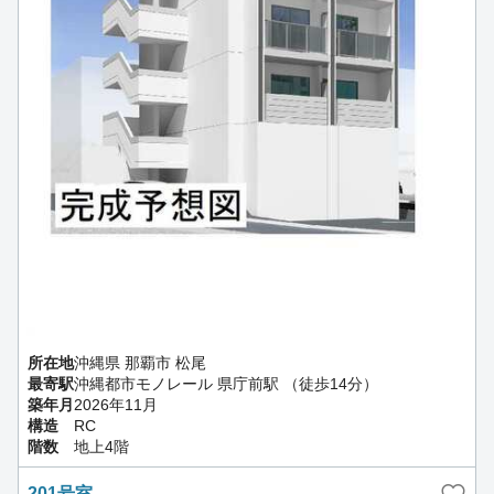
所在地
沖縄県 那覇市 松尾
最寄駅
沖縄都市モノレール 県庁前駅 （徒歩14分）
築年月
2026年11月
構造
RC
階数
地上4階
201号室