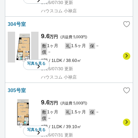
2026/07/30
更新
ハウスコム 小禄店
304号室
9.6
万円
(共益費 5,000円)
1ヶ月
1.5ヶ月
－
敷
礼
保
－
償
3階 / 1LDK / 38.60㎡
写真を
見る
2026/07/30
更新
ハウスコム 小禄店
305号室
9.6
万円
(共益費 5,000円)
1ヶ月
1.5ヶ月
－
敷
礼
保
－
償
3階 / 1LDK / 39.10㎡
写真を
見る
2026/07/31
更新