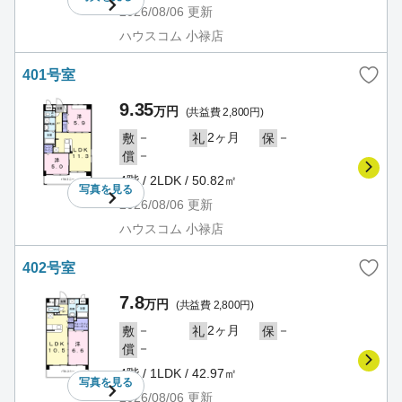
2026/08/06
更新
ハウスコム 小禄店
401号室
9.35
万円
(共益費 2,800円)
－
2ヶ月
－
敷
礼
保
－
償
4階 / 2LDK / 50.82㎡
写真を
見る
2026/08/06
更新
ハウスコム 小禄店
402号室
7.8
万円
(共益費 2,800円)
－
2ヶ月
－
敷
礼
保
－
償
4階 / 1LDK / 42.97㎡
写真を
見る
2026/08/06
更新