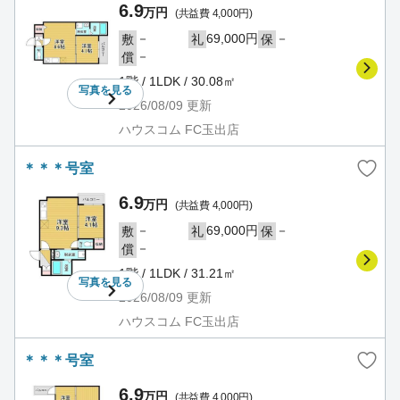
6.9
万円
(共益費 4,000円)
－
69,000円
－
敷
礼
保
－
償
1階 / 1LDK / 30.08㎡
写真を
見る
2026/08/09
更新
ハウスコム FC玉出店
＊＊＊号室
6.9
万円
(共益費 4,000円)
－
69,000円
－
敷
礼
保
－
償
1階 / 1LDK / 31.21㎡
写真を
見る
2026/08/09
更新
ハウスコム FC玉出店
＊＊＊号室
6.9
万円
(共益費 4,000円)