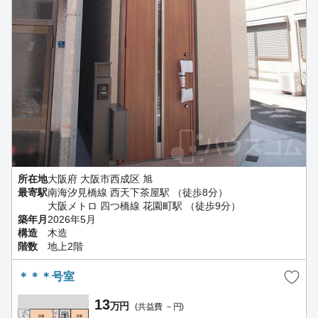
所在地
大阪府 大阪市西成区 旭
最寄駅
南海汐見橋線 西天下茶屋駅 （徒歩8分）
大阪メトロ 四つ橋線 花園町駅 （徒歩9分）
築年月
2026年5月
構造
木造
階数
地上2階
＊＊＊号室
13
万円
(共益費 －円)