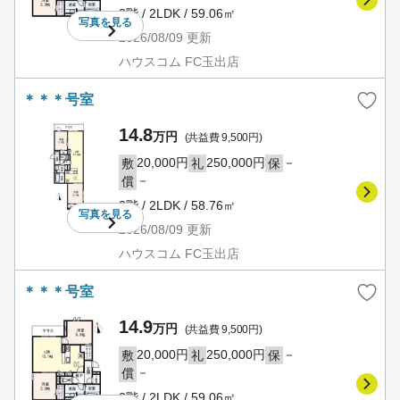
2階 / 2LDK / 59.06㎡
写真を
見る
2026/08/09
更新
ハウスコム FC玉出店
＊＊＊号室
14.8
万円
(共益費 9,500円)
20,000円
250,000円
－
敷
礼
保
－
償
3階 / 2LDK / 58.76㎡
写真を
見る
2026/08/09
更新
ハウスコム FC玉出店
＊＊＊号室
14.9
万円
(共益費 9,500円)
20,000円
250,000円
－
敷
礼
保
－
償
3階 / 2LDK / 59.06㎡