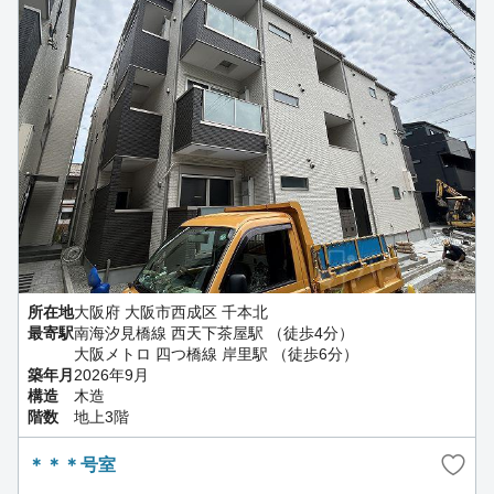
所在地
大阪府 大阪市西成区 千本北
最寄駅
南海汐見橋線 西天下茶屋駅 （徒歩4分）
大阪メトロ 四つ橋線 岸里駅 （徒歩6分）
築年月
2026年9月
構造
木造
階数
地上3階
＊＊＊号室