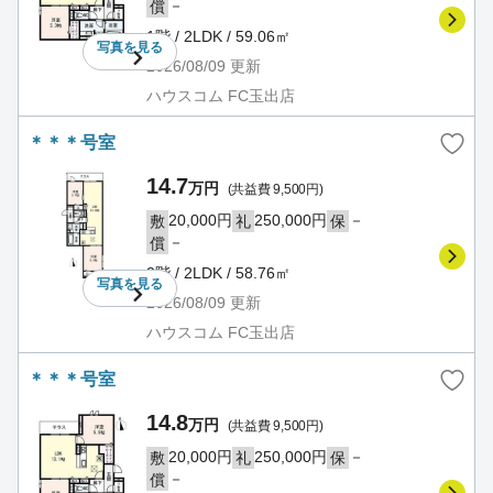
－
償
1階 / 2LDK / 59.06㎡
写真を
見る
2026/08/09
更新
ハウスコム FC玉出店
＊＊＊号室
14.7
万円
(共益費 9,500円)
20,000円
250,000円
－
敷
礼
保
－
償
2階 / 2LDK / 58.76㎡
写真を
見る
2026/08/09
更新
ハウスコム FC玉出店
＊＊＊号室
14.8
万円
(共益費 9,500円)
20,000円
250,000円
－
敷
礼
保
－
償