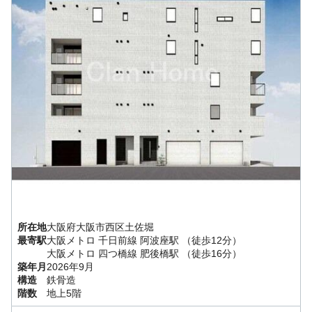
所在地
大阪府
大阪市西区
土佐堀
最寄駅
大阪メトロ 千日前線
阿波座駅
（徒歩12分）
大阪メトロ 四つ橋線
肥後橋駅
（徒歩16分）
築年月
2026年9月
構造
鉄骨造
階数
地上5階