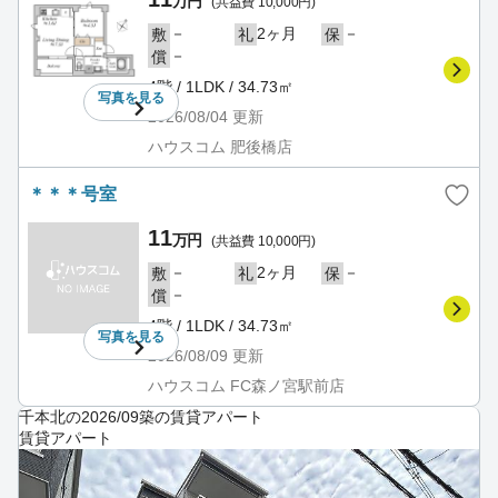
万円
(共益費 10,000円)
－
2ヶ月
－
敷
礼
保
－
償
4階 / 1LDK / 34.73㎡
写真を
見る
2026/08/04
更新
ハウスコム 肥後橋店
＊＊＊号室
11
万円
(共益費 10,000円)
－
2ヶ月
－
敷
礼
保
－
償
4階 / 1LDK / 34.73㎡
写真を
見る
2026/08/09
更新
ハウスコム FC森ノ宮駅前店
千本北の2026/09築の賃貸アパート
賃貸アパート