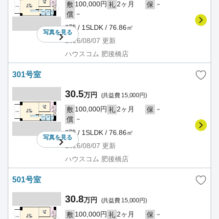
100,000円
2ヶ月
－
敷
礼
保
－
償
2階 / 1SLDK / 76.86㎡
写真を
見る
2026/08/07
更新
ハウスコム 肥後橋店
301号室
30.5
万円
(共益費 15,000円)
100,000円
2ヶ月
－
敷
礼
保
－
償
3階 / 1SLDK / 76.86㎡
写真を
見る
2026/08/07
更新
ハウスコム 肥後橋店
501号室
30.8
万円
(共益費 15,000円)
100,000円
2ヶ月
－
敷
礼
保