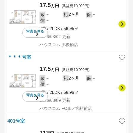
17.5
万円
(共益費 10,000円)
－
2ヶ月
－
敷
礼
保
－
償
3階 / 2LDK / 56.95㎡
写真を
見る
2026/08/04
更新
ハウスコム 肥後橋店
＊＊＊号室
17.5
万円
(共益費 10,000円)
－
2ヶ月
－
敷
礼
保
－
償
3階 / 2LDK / 56.95㎡
写真を
見る
2026/08/09
更新
ハウスコム FC森ノ宮駅前店
401号室
11