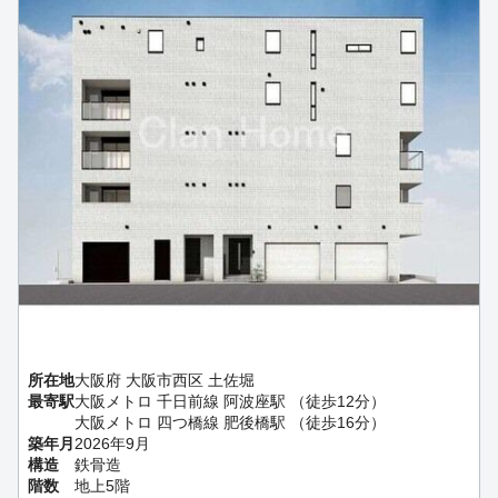
所在地
大阪府 大阪市西区 土佐堀
最寄駅
大阪メトロ 千日前線 阿波座駅 （徒歩12分）
大阪メトロ 四つ橋線 肥後橋駅 （徒歩16分）
築年月
2026年9月
構造
鉄骨造
階数
地上5階