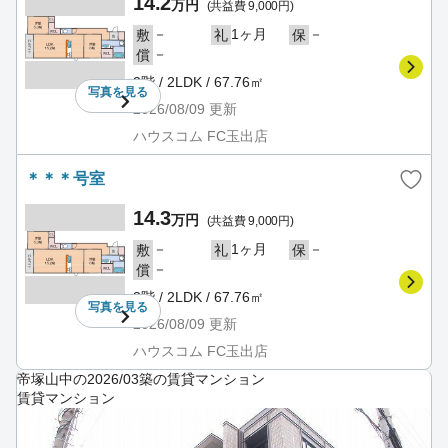
14.2
万円
(共益費 9,000円)
－
1ヶ月
－
敷
礼
保
－
償
2階 / 2LDK / 67.76㎡
写真を
見る
2026/08/09
更新
ハウスコム FC玉出店
＊＊＊号室
14.3
万円
(共益費 9,000円)
－
1ヶ月
－
敷
礼
保
－
償
3階 / 2LDK / 67.76㎡
写真を
見る
2026/08/09
更新
ハウスコム FC玉出店
帝塚山中の2026/03築の賃貸マンション
賃貸マンション