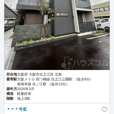
所在地
大阪府 大阪市住之江区 北島
最寄駅
大阪メトロ 四つ橋線 住之江公園駅 （徒歩9分）
南海本線 住ノ江駅 （徒歩13分）
築年月
2026年3月
構造
軽量鉄骨
階数
地上3階
＊＊＊号室