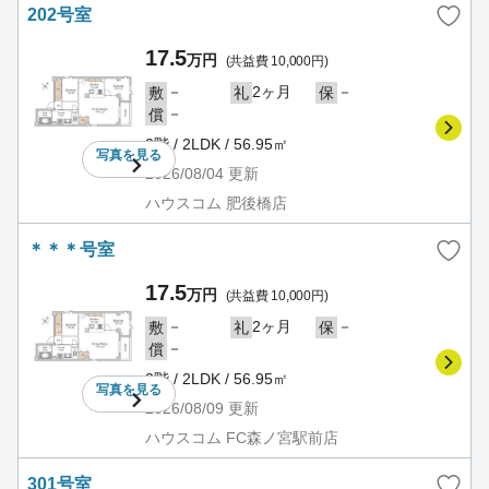
202号室
17.5
万円
(共益費 10,000円)
－
2ヶ月
－
敷
礼
保
－
償
2階 / 2LDK / 56.95㎡
写真を
見る
2026/08/04
更新
ハウスコム 肥後橋店
＊＊＊号室
17.5
万円
(共益費 10,000円)
－
2ヶ月
－
敷
礼
保
－
償
2階 / 2LDK / 56.95㎡
写真を
見る
2026/08/09
更新
ハウスコム FC森ノ宮駅前店
301号室