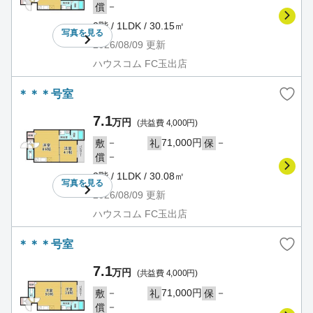
－
償
2階 / 1LDK / 30.15㎡
写真を
見る
2026/08/09
更新
ハウスコム FC玉出店
＊＊＊号室
7.1
万円
(共益費 4,000円)
－
71,000円
－
敷
礼
保
－
償
3階 / 1LDK / 30.08㎡
写真を
見る
2026/08/09
更新
ハウスコム FC玉出店
＊＊＊号室
7.1
万円
(共益費 4,000円)
－
71,000円
－
敷
礼
保
－
償