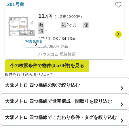
201号室
11
万円
(共益費
10,000円
)
－
2ヶ月
－
敷
礼
保
－
償
2階
/
1LDK
/
34.73㎡
写真を
見る
2026/08/04
更新
ハウスコム 肥後橋店
今の検索条件で物件
(3,574件)
を見る
条件を絞り込みませんか？
大阪メトロ 四つ橋線の駅で絞り込む
大阪メトロ 四つ橋線で世帯構成・間取りを絞り込む
大阪メトロ 四つ橋線でこだわり条件・タグを絞り込む