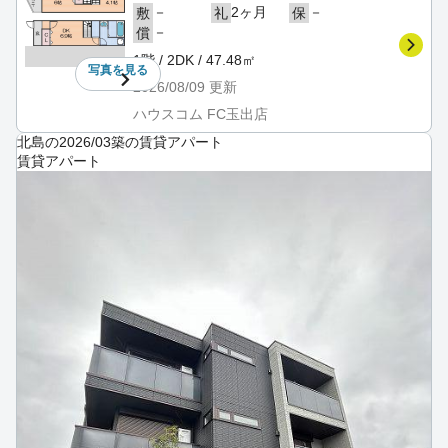
－
2ヶ月
－
敷
礼
保
－
償
1階 / 2DK / 47.48㎡
写真を
見る
2026/08/09
更新
ハウスコム FC玉出店
北島の2026/03築の賃貸アパート
賃貸アパート