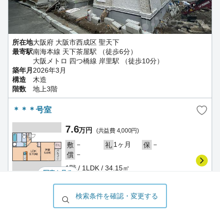
所在地
大阪府 大阪市西成区 聖天下
最寄駅
南海本線 天下茶屋駅 （徒歩6分）
大阪メトロ 四つ橋線 岸里駅 （徒歩10分）
築年月
2026年3月
構造
木造
階数
地上3階
＊＊＊号室
7.6
万円
(共益費 4,000円)
－
1ヶ月
－
敷
礼
保
－
償
1階 / 1LDK / 34.15㎡
写真を
見る
2026/08/09
更新
ハウスコム FC玉出店
検索条件を確認・変更する
＊＊＊号室