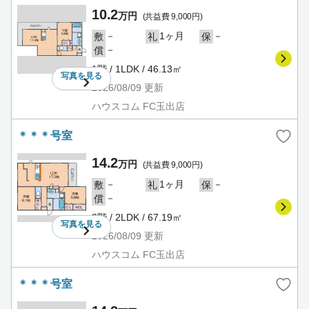
10.2
万円
(共益費 9,000円)
－
1ヶ月
－
敷
礼
保
－
償
1階 / 1LDK / 46.13㎡
写真を
見る
2026/08/09
更新
ハウスコム FC玉出店
＊＊＊号室
14.2
万円
(共益費 9,000円)
－
1ヶ月
－
敷
礼
保
－
償
2階 / 2LDK / 67.19㎡
写真を
見る
2026/08/09
更新
ハウスコム FC玉出店
＊＊＊号室