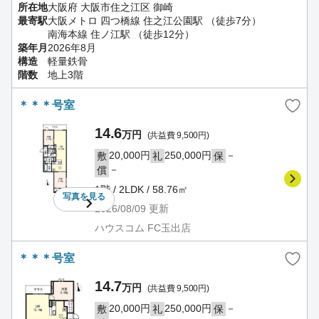
所在地
大阪府 大阪市住之江区 御崎
最寄駅
大阪メトロ 四つ橋線 住之江公園駅 （徒歩7分）
南海本線 住ノ江駅 （徒歩12分）
築年月
2026年8月
構造
軽量鉄骨
階数
地上3階
＊＊＊号室
14.6
万円
(共益費 9,500円)
20,000円
250,000円
－
敷
礼
保
－
償
1階 / 2LDK / 58.76㎡
写真を
見る
2026/08/09
更新
ハウスコム FC玉出店
＊＊＊号室
14.7
万円
(共益費 9,500円)
20,000円
250,000円
－
敷
礼
保