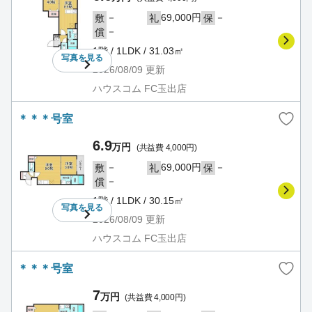
－
69,000円
－
敷
礼
保
－
償
1階 / 1LDK / 31.03㎡
写真を
見る
2026/08/09
更新
ハウスコム FC玉出店
＊＊＊号室
6.9
万円
(共益費 4,000円)
－
69,000円
－
敷
礼
保
－
償
1階 / 1LDK / 30.15㎡
写真を
見る
2026/08/09
更新
ハウスコム FC玉出店
＊＊＊号室
7
万円
(共益費 4,000円)