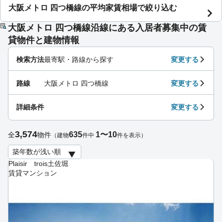
大阪メトロ 四つ橋線の平均家賃相場で絞り込む
大阪メトロ 四つ橋線沿線にある入居者募集中の賃
貸物件と建物情報
検索方法
最寄駅・路線から探す
変更する
路線
大阪メトロ 四つ橋線
変更する
詳細条件
変更する
3,574
635
1〜10
全
物件
（建物
件中
件を表示）
Plaisir trois土佐堀
賃貸マンション