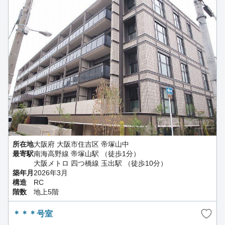
所在地
大阪府 大阪市住吉区 帝塚山中
最寄駅
南海高野線 帝塚山駅 （徒歩1分）
大阪メトロ 四つ橋線 玉出駅 （徒歩10分）
築年月
2026年3月
構造
RC
階数
地上5階
＊＊＊号室