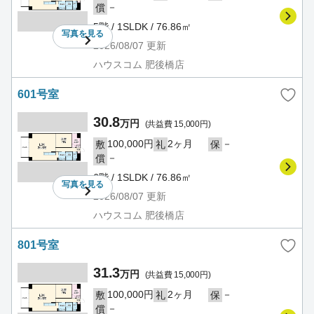
－
償
5階 / 1SLDK / 76.86㎡
写真を
見る
2026/08/07
更新
ハウスコム 肥後橋店
601号室
30.8
万円
(共益費 15,000円)
100,000円
2ヶ月
－
敷
礼
保
－
償
6階 / 1SLDK / 76.86㎡
写真を
見る
2026/08/07
更新
ハウスコム 肥後橋店
801号室
31.3
万円
(共益費 15,000円)
100,000円
2ヶ月
－
敷
礼
保
－
償