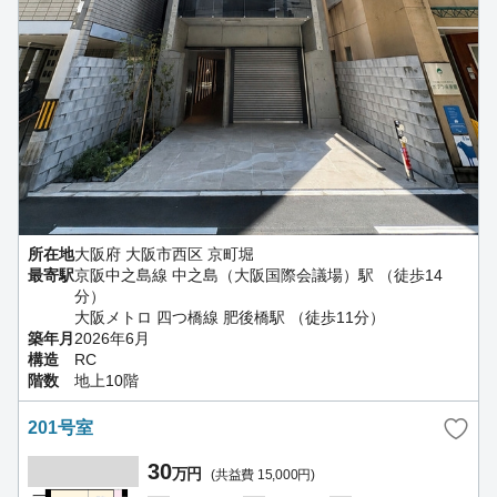
所在地
大阪府 大阪市西区 京町堀
最寄駅
京阪中之島線 中之島（大阪国際会議場）駅 （徒歩14
分）
大阪メトロ 四つ橋線 肥後橋駅 （徒歩11分）
築年月
2026年6月
構造
RC
階数
地上10階
201号室
30
万円
(共益費 15,000円)