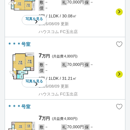
－
70,000円
－
敷
礼
保
－
償
2階 / 1LDK / 30.08㎡
写真を
見る
2026/08/09
更新
ハウスコム FC玉出店
＊＊＊号室
7
万円
(共益費 4,000円)
－
70,000円
－
敷
礼
保
－
償
2階 / 1LDK / 31.21㎡
写真を
見る
2026/08/09
更新
ハウスコム FC玉出店
＊＊＊号室
7
万円
(共益費 4,000円)
－
70,000円
－
敷
礼
保