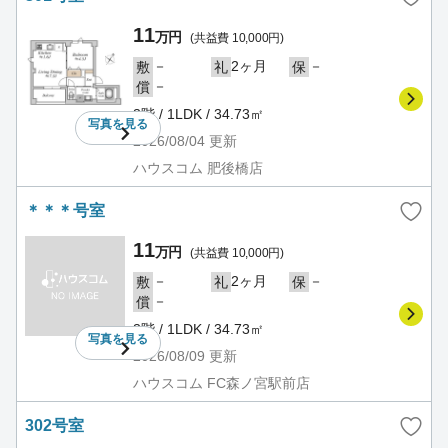
11
万円
(共益費 10,000円)
－
2ヶ月
－
敷
礼
保
－
償
3階 / 1LDK / 34.73㎡
写真を
見る
2026/08/04
更新
ハウスコム 肥後橋店
＊＊＊号室
11
万円
(共益費 10,000円)
－
2ヶ月
－
敷
礼
保
－
償
3階 / 1LDK / 34.73㎡
写真を
見る
2026/08/09
更新
ハウスコム FC森ノ宮駅前店
302号室