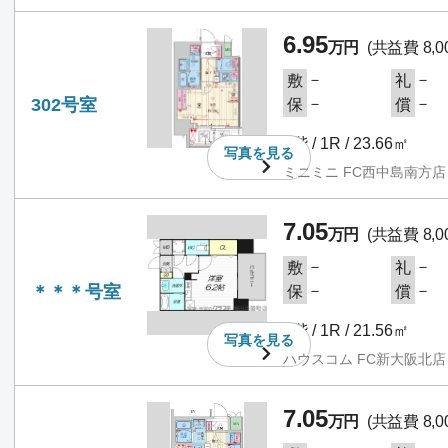
6.95
万円
(共益費 8,0
－
－
敷
礼
302号室
－
－
保
償
3階 / 1R / 23.66㎡
写真を
見る
ミニミニ FC西中島南方店
7.05
万円
(共益費 8,0
－
－
敷
礼
＊＊＊号室
－
－
保
償
3階 / 1R / 21.56㎡
写真を
見る
ハウスコム FC新大阪北店
7.05
万円
(共益費 8,0