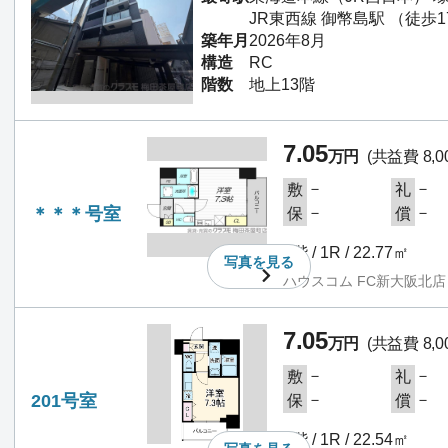
JR東西線 御幣島駅 （徒歩1
築年月
2026年8月
構造
RC
階数
地上13階
7.05
万円
(共益費 8,0
－
－
敷
礼
＊＊＊号室
－
－
保
償
2階 / 1R / 22.77㎡
写真を
見る
ハウスコム FC新大阪北店
7.05
万円
(共益費 8,0
－
－
敷
礼
201号室
－
－
保
償
2階 / 1R / 22.54㎡