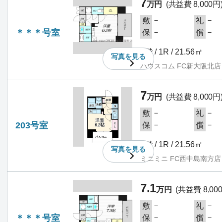
7
万円
(共益費 8,000円
－
－
敷
礼
＊＊＊号室
－
－
保
償
2階 / 1R / 21.56㎡
写真を
見る
ハウスコム FC新大阪北店
7
万円
(共益費 8,000円
－
－
敷
礼
203号室
－
－
保
償
2階 / 1R / 21.56㎡
写真を
見る
ミニミニ FC西中島南方店
7.1
万円
(共益費 8,00
－
－
敷
礼
＊＊＊号室
－
－
保
償