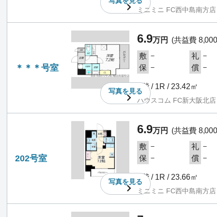
写真を
見る
ミニミニ FC西中島南方店
6.9
万円
(共益費 8,00
－
－
敷
礼
＊＊＊号室
－
－
保
償
2階 / 1R / 23.42㎡
写真を
見る
ハウスコム FC新大阪北店
6.9
万円
(共益費 8,00
－
－
敷
礼
202号室
－
－
保
償
2階 / 1R / 23.66㎡
写真を
見る
ミニミニ FC西中島南方店