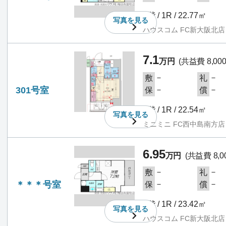
3階 / 1R / 22.77㎡
写真を
見る
ハウスコム FC新大阪北店
7.1
万円
(共益費 8,00
－
－
敷
礼
301号室
－
－
保
償
3階 / 1R / 22.54㎡
写真を
見る
ミニミニ FC西中島南方店
6.95
万円
(共益費 8,0
－
－
敷
礼
＊＊＊号室
－
－
保
償
3階 / 1R / 23.42㎡
写真を
見る
ハウスコム FC新大阪北店