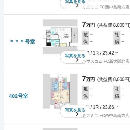
写真を
見る
ミニミニ FC西中島南方店
7
万円
(共益費 8,000円
－
－
敷
礼
＊＊＊号室
－
－
保
償
4階 / 1R / 23.42㎡
写真を
見る
ハウスコム FC新大阪北店
7
万円
(共益費 8,000円
－
－
敷
礼
402号室
－
－
保
償
4階 / 1R / 23.66㎡
写真を
見る
ミニミニ FC西中島南方店