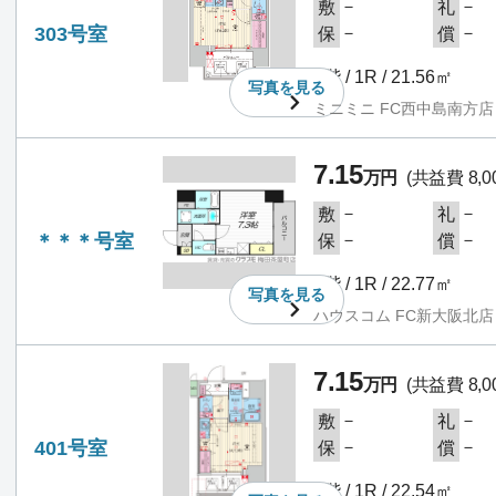
－
－
敷
礼
303号室
－
－
保
償
3階 / 1R / 21.56㎡
写真を
見る
ミニミニ FC西中島南方店
7.15
万円
(共益費 8,0
－
－
敷
礼
＊＊＊号室
－
－
保
償
4階 / 1R / 22.77㎡
写真を
見る
ハウスコム FC新大阪北店
7.15
万円
(共益費 8,0
－
－
敷
礼
401号室
－
－
保
償
4階 / 1R / 22.54㎡