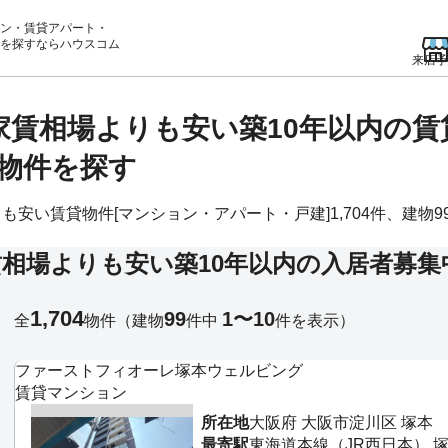
ン・賃貸アパート・
を
探すならハウスコム
来店予
均家賃相場よりも安い築10年以内の
物件を探す
安い賃貸物件[マンション・アパート・戸建]1,704件、建物99
相場よりも安い築10年以内の入居者募集
1,704
99
1〜10
全
物件
（建物
件中
件を表示）
ファーストフィオーレ塚本ウェルビング
賃貸マンション
所在地
大阪府 大阪市淀川区 塚本
最寄駅
東海道本線（JR西日本） 塚