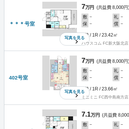
7
万円
(共益費 8,000円
－
－
敷
礼
＊＊＊号室
－
－
保
償
4階 / 1R / 23.42㎡
写真を
見る
ハウスコム FC新大阪北店
7
万円
(共益費 8,000円
－
－
敷
礼
402号室
－
－
保
償
4階 / 1R / 23.66㎡
写真を
見る
ミニミニ FC西中島南方店
7.1
万円
(共益費 8,00
－
－
敷
礼