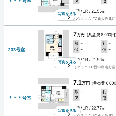
＊＊＊号室
－
－
保
償
2階 / 1R / 21.56㎡
写真を
見る
ハウスコム FC新大阪北店
7
万円
(共益費 8,000円
－
－
敷
礼
203号室
－
－
保
償
2階 / 1R / 21.56㎡
写真を
見る
ミニミニ FC西中島南方店
7.1
万円
(共益費 8,00
－
－
敷
礼
＊＊＊号室
－
－
保
償
3階 / 1R / 22.77㎡
写真を
見る
ハウスコム FC新大阪北店