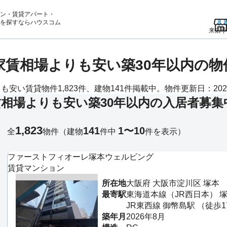
ン・賃貸アパート・
を
探すならハウスコム
来店予
均家賃相場よりも安い築30年以内の
安い賃貸物件1,823件、建物141件掲載中。物件更新日：202
相場よりも安い築30年以内の入居者募集
1,823
141
1〜10
全
物件
（建物
件中
件を表示）
ファーストフィオーレ塚本ウェルビング
賃貸マンション
所在地
大阪府 大阪市淀川区 塚本
最寄駅
東海道本線（JR西日本） 塚
JR東西線 御幣島駅 （徒歩1
築年月
2026年8月