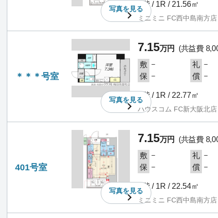
3階 / 1R / 21.56㎡
写真を
見る
ミニミニ FC西中島南方店
7.15
万円
(共益費 8,0
－
－
敷
礼
＊＊＊号室
－
－
保
償
4階 / 1R / 22.77㎡
写真を
見る
ハウスコム FC新大阪北店
7.15
万円
(共益費 8,0
－
－
敷
礼
401号室
－
－
保
償
4階 / 1R / 22.54㎡
写真を
見る
ミニミニ FC西中島南方店