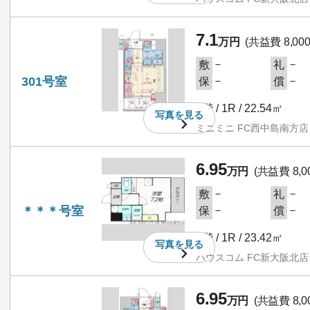
7.1
万円
(共益費 8,00
－
－
敷
礼
301号室
－
－
保
償
3階 / 1R / 22.54㎡
写真を
見る
ミニミニ FC西中島南方店
6.95
万円
(共益費 8,0
－
－
敷
礼
＊＊＊号室
－
－
保
償
3階 / 1R / 23.42㎡
写真を
見る
ハウスコム FC新大阪北店
6.95
万円
(共益費 8,0