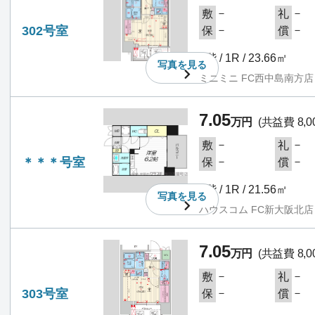
－
－
敷
礼
302号室
－
－
保
償
3階 / 1R / 23.66㎡
写真を
見る
ミニミニ FC西中島南方店
7.05
万円
(共益費 8,0
－
－
敷
礼
＊＊＊号室
－
－
保
償
3階 / 1R / 21.56㎡
写真を
見る
ハウスコム FC新大阪北店
7.05
万円
(共益費 8,0
－
－
敷
礼
303号室
－
－
保
償