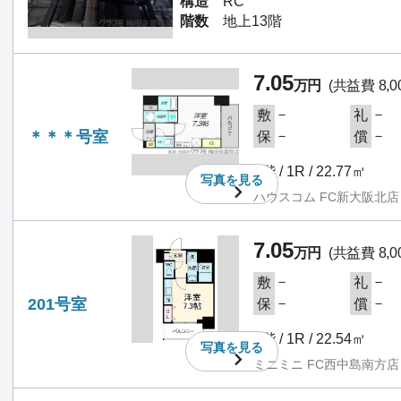
構造
RC
階数
地上13階
7.05
万円
(共益費 8,0
－
－
敷
礼
＊＊＊号室
－
－
保
償
2階 / 1R / 22.77㎡
写真を
見る
ハウスコム FC新大阪北店
7.05
万円
(共益費 8,0
－
－
敷
礼
201号室
－
－
保
償
2階 / 1R / 22.54㎡
写真を
見る
ミニミニ FC西中島南方店