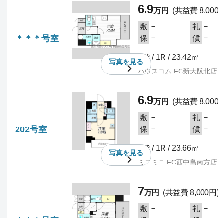
6.9
万円
(共益費 8,00
－
－
敷
礼
＊＊＊号室
－
－
保
償
2階 / 1R / 23.42㎡
写真を
見る
ハウスコム FC新大阪北店
6.9
万円
(共益費 8,00
－
－
敷
礼
202号室
－
－
保
償
2階 / 1R / 23.66㎡
写真を
見る
ミニミニ FC西中島南方店
7
万円
(共益費 8,000円
－
－
敷
礼