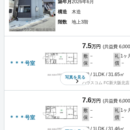
築年月
2026年6月
構造
木造
階数
地上3階
7.5
万円
(共益費 6,00
－
1ヶ
敷
礼
＊＊＊号室
－
－
保
償
2階 / 1LDK / 31.65㎡
写真を
見る
ハウスコム FC新大阪北店
7.6
万円
(共益費 6,00
－
1ヶ
敷
礼
＊＊＊号室
－
－
保
償
3階 / 1LDK / 31.46㎡