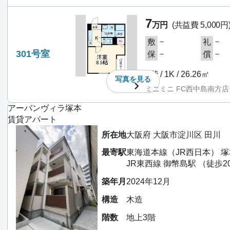
7
万円
(共益費 5,000円
－
－
敷
礼
301号室
－
－
保
償
3階 / 1K / 26.26㎡
写真を
見る
ミニミニ FC西中島南方店
アーバンヴィラ塚本
賃貸アパート
所在地
大阪府 大阪市淀川区 田川
最寄駅
東海道本線（JR西日本） 塚
JR東西線 御幣島駅 （徒歩2
築年月
2024年12月
構造
木造
階数
地上3階