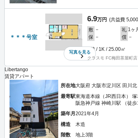
6.9
万円
(共益費 5,00
－
1ヶ
敷
礼
＊＊＊号室
－
－
保
償
3階 / 1K / 25.00㎡
写真を
見る
クラスモ FC梅田茶屋町店
Libertango
賃貸アパート
所在地
大阪府 大阪市淀川区 田川北
最寄駅
東海道本線（JR西日本） 塚
阪急神戸線 神崎川駅 （徒歩
築年月
2021年4月
構造
木造
階数
地上3階