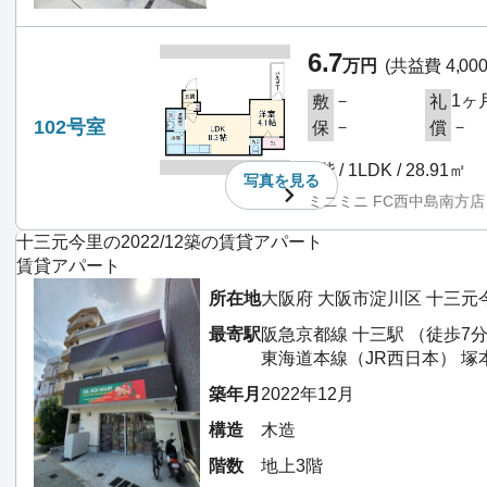
6.7
万円
(共益費 4,00
－
1ヶ
敷
礼
102号室
－
－
保
償
1階 / 1LDK / 28.91㎡
写真を
見る
ミニミニ FC西中島南方店
十三元今里の2022/12築の賃貸アパート
賃貸アパート
所在地
大阪府 大阪市淀川区 十三元
最寄駅
阪急京都線 十三駅 （徒歩7
東海道本線（JR西日本） 塚
築年月
2022年12月
構造
木造
階数
地上3階