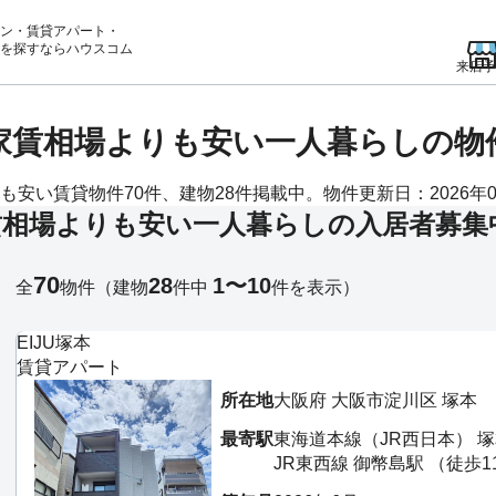
ン・賃貸アパート・
を
探すならハウスコム
来店予
均家賃相場よりも安い一人暮らしの物
安い賃貸物件70件、建物28件掲載中。物件更新日：2026年0
賃相場よりも安い一人暮らしの入居者募集
70
28
1〜10
全
物件
（建物
件中
件を表示）
EIJU塚本
賃貸アパート
所在地
大阪府 大阪市淀川区 塚本
最寄駅
東海道本線（JR西日本） 塚
JR東西線 御幣島駅 （徒歩1