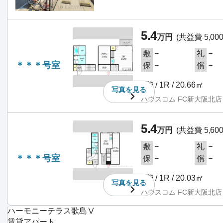
5.4
万円
(共益費 5,00
－
－
敷
礼
＊＊＊号室
－
－
保
償
2階 / 1R / 20.66㎡
写真を
見る
ハウスコム FC新大阪北店
5.4
万円
(共益費 5,60
－
－
敷
礼
＊＊＊号室
－
－
保
償
2階 / 1R / 20.03㎡
写真を
見る
ハウスコム FC新大阪北店
ハーモニーテラス歌島Ⅴ
賃貸アパート