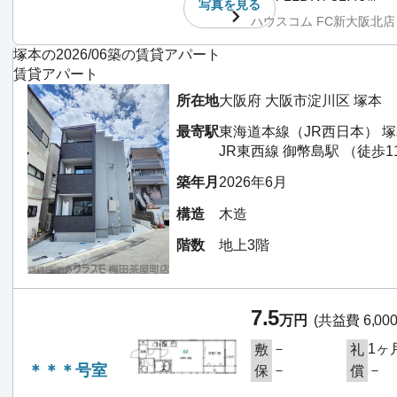
写真を
見る
ハウスコム FC新大阪北店
塚本の2026/06築の賃貸アパート
賃貸アパート
所在地
大阪府 大阪市淀川区 塚本
最寄駅
東海道本線（JR西日本） 塚
JR東西線 御幣島駅 （徒歩1
築年月
2026年6月
構造
木造
階数
地上3階
7.5
万円
(共益費 6,00
－
1ヶ
敷
礼
＊＊＊号室
－
－
保
償