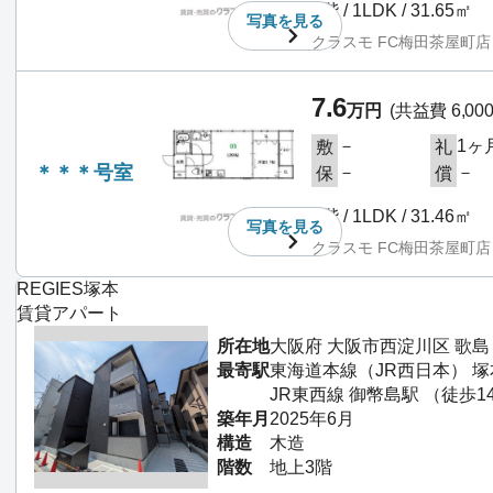
2階 / 1LDK / 31.65㎡
写真を
見る
クラスモ FC梅田茶屋町店
7.6
万円
(共益費 6,00
－
1ヶ
敷
礼
＊＊＊号室
－
－
保
償
3階 / 1LDK / 31.46㎡
写真を
見る
クラスモ FC梅田茶屋町店
REGIES塚本
賃貸アパート
所在地
大阪府 大阪市西淀川区 歌島
最寄駅
東海道本線（JR西日本） 塚
JR東西線 御幣島駅 （徒歩1
築年月
2025年6月
構造
木造
階数
地上3階