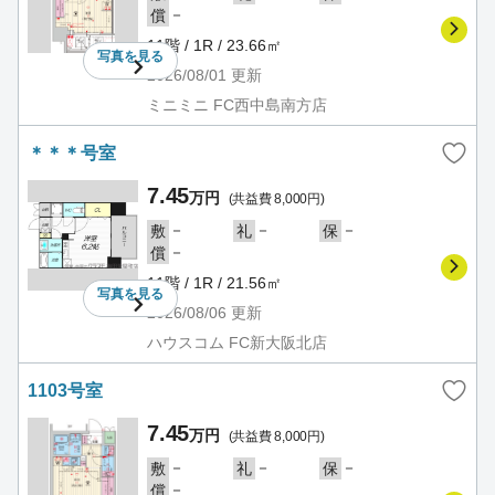
－
償
11階 / 1R / 23.66㎡
写真を
見る
2026/08/01
更新
ミニミニ FC西中島南方店
＊＊＊号室
7.45
万円
(共益費 8,000円)
－
－
－
敷
礼
保
－
償
11階 / 1R / 21.56㎡
写真を
見る
2026/08/06
更新
ハウスコム FC新大阪北店
1103号室
7.45
万円
(共益費 8,000円)
－
－
－
敷
礼
保
－
償