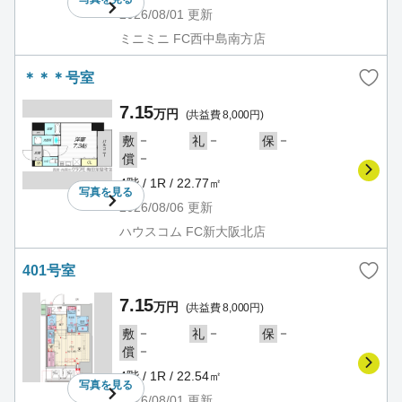
2026/08/01
更新
ミニミニ FC西中島南方店
＊＊＊号室
7.15
万円
(共益費 8,000円)
－
－
－
敷
礼
保
－
償
4階 / 1R / 22.77㎡
写真を
見る
2026/08/06
更新
ハウスコム FC新大阪北店
401号室
7.15
万円
(共益費 8,000円)
－
－
－
敷
礼
保
－
償
4階 / 1R / 22.54㎡
写真を
見る
2026/08/01
更新