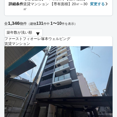
詳細条件
賃貸マンション 【専有面積】20㎡～30
変更する
㎡
1,346
131
1〜10
全
物件
（建物
件中
件を表示）
ファーストフィオーレ塚本ウェルビング
賃貸マンション