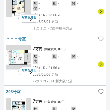
－
－
－
敷
礼
保
－
償
2階 / 1R / 23.66㎡
写真を
見る
2026/08/01
更新
ミニミニ FC西中島南方店
＊＊＊号室
7
万円
(共益費 8,000円)
－
－
－
敷
礼
保
－
償
2階 / 1R / 21.56㎡
写真を
見る
2026/08/06
更新
ハウスコム FC新大阪北店
203号室
7
万円
(共益費 8,000円)
－
－
－
敷
礼
保