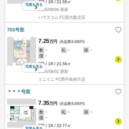
7階 / 1R / 21.56㎡
写真を
見る
2026/08/06
更新
ハウスコム FC新大阪北店
703号室
7.25
万円
(共益費 8,000円)
－
－
－
敷
礼
保
－
償
7階 / 1R / 21.56㎡
写真を
見る
2026/08/01
更新
ミニミニ FC西中島南方店
＊＊＊号室
7.35
万円
(共益費 8,000円)
－
－
－
敷
礼
保
－
償
8階 / 1R / 22.77㎡
写真を
見る