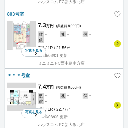
ハウスコム FC新大阪北店
803号室
7.3
万円
(共益費 8,000円)
－
－
－
敷
礼
保
－
償
8階 / 1R / 21.56㎡
写真を
見る
2026/08/01
更新
ミニミニ FC西中島南方店
＊＊＊号室
7.4
万円
(共益費 8,000円)
－
－
－
敷
礼
保
－
償
9階 / 1R / 22.77㎡
写真を
見る
2026/08/06
更新
ハウスコム FC新大阪北店