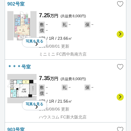
902号室
7.25
万円
(共益費 8,000円)
－
－
－
敷
礼
保
－
償
9階 / 1R / 23.66㎡
写真を
見る
2026/08/01
更新
ミニミニ FC西中島南方店
＊＊＊号室
7.35
万円
(共益費 8,000円)
－
－
－
敷
礼
保
－
償
9階 / 1R / 21.56㎡
写真を
見る
2026/08/06
更新
ハウスコム FC新大阪北店
903号室