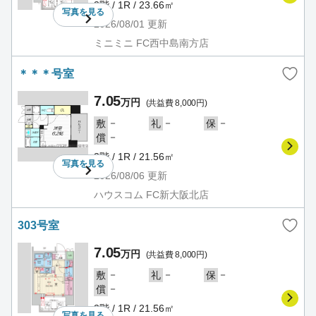
3階 / 1R / 23.66㎡
写真を
見る
2026/08/01
更新
ミニミニ FC西中島南方店
＊＊＊号室
7.05
万円
(共益費 8,000円)
－
－
－
敷
礼
保
－
償
3階 / 1R / 21.56㎡
写真を
見る
2026/08/06
更新
ハウスコム FC新大阪北店
303号室
7.05
万円
(共益費 8,000円)
－
－
－
敷
礼
保
－
償
3階 / 1R / 21.56㎡
写真を
見る