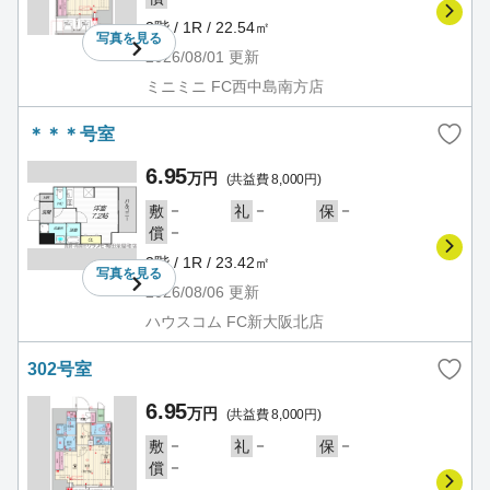
3階 / 1R / 22.54㎡
写真を
見る
2026/08/01
更新
ミニミニ FC西中島南方店
＊＊＊号室
6.95
万円
(共益費 8,000円)
－
－
－
敷
礼
保
－
償
3階 / 1R / 23.42㎡
写真を
見る
2026/08/06
更新
ハウスコム FC新大阪北店
302号室
6.95
万円
(共益費 8,000円)
－
－
－
敷
礼
保
－
償