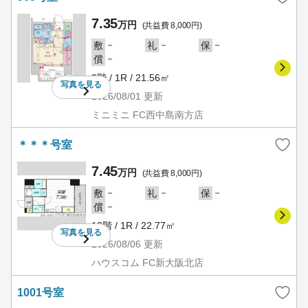
7.35
万円
(共益費 8,000円)
－
－
－
敷
礼
保
－
償
9階 / 1R / 21.56㎡
写真を
見る
2026/08/01
更新
ミニミニ FC西中島南方店
＊＊＊号室
7.45
万円
(共益費 8,000円)
－
－
－
敷
礼
保
－
償
10階 / 1R / 22.77㎡
写真を
見る
2026/08/06
更新
ハウスコム FC新大阪北店
1001号室