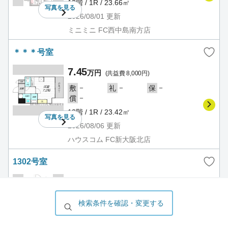
12階 / 1R / 23.66㎡
写真を
見る
2026/08/01
更新
ミニミニ FC西中島南方店
＊＊＊号室
7.45
万円
(共益費 8,000円)
－
－
－
敷
礼
保
－
償
13階 / 1R / 23.42㎡
写真を
見る
2026/08/06
更新
ハウスコム FC新大阪北店
1302号室
7.45
万円
(共益費 8,000円)
－
－
－
敷
礼
保
検索条件を確認・変更する
－
償
13階 / 1R / 23.66㎡
写真を
見る