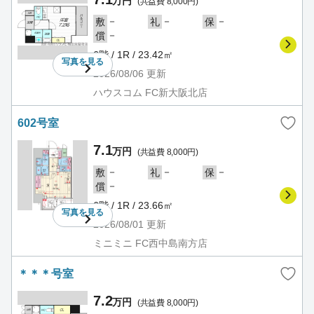
万円
(共益費 8,000円)
－
－
－
敷
礼
保
－
償
6階 / 1R / 23.42㎡
写真を
見る
2026/08/06
更新
ハウスコム FC新大阪北店
602号室
7.1
万円
(共益費 8,000円)
－
－
－
敷
礼
保
－
償
6階 / 1R / 23.66㎡
写真を
見る
2026/08/01
更新
ミニミニ FC西中島南方店
＊＊＊号室
7.2
万円
(共益費 8,000円)