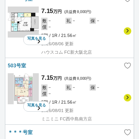
7.15
万円
(共益費 8,000円)
－
－
－
敷
礼
保
－
償
5階 / 1R / 21.56㎡
写真を
見る
2026/08/06
更新
ハウスコム FC新大阪北店
503号室
7.15
万円
(共益費 8,000円)
－
－
－
敷
礼
保
－
償
5階 / 1R / 21.56㎡
写真を
見る
2026/08/01
更新
ミニミニ FC西中島南方店
＊＊＊号室