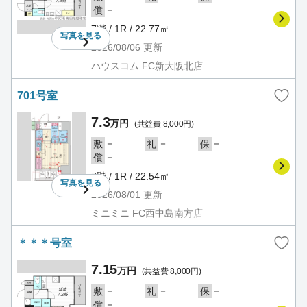
－
償
7階 / 1R / 22.77㎡
写真を
見る
2026/08/06
更新
ハウスコム FC新大阪北店
701号室
7.3
万円
(共益費 8,000円)
－
－
－
敷
礼
保
－
償
7階 / 1R / 22.54㎡
写真を
見る
2026/08/01
更新
ミニミニ FC西中島南方店
＊＊＊号室
7.15
万円
(共益費 8,000円)
－
－
－
敷
礼
保
－
償