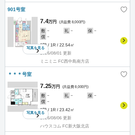
901号室
7.4
万円
(共益費 8,000円)
－
－
－
敷
礼
保
－
償
9階 / 1R / 22.54㎡
写真を
見る
2026/08/01
更新
ミニミニ FC西中島南方店
＊＊＊号室
7.25
万円
(共益費 8,000円)
－
－
－
敷
礼
保
－
償
9階 / 1R / 23.42㎡
写真を
見る
2026/08/06
更新
ハウスコム FC新大阪北店