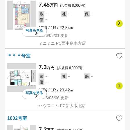
7.45
万円
(共益費 8,000円)
－
－
－
敷
礼
保
－
償
10階 / 1R / 22.54㎡
写真を
見る
2026/08/01
更新
ミニミニ FC西中島南方店
＊＊＊号室
7.3
万円
(共益費 8,000円)
－
－
－
敷
礼
保
－
償
10階 / 1R / 23.42㎡
写真を
見る
2026/08/06
更新
ハウスコム FC新大阪北店
1002号室
7.3