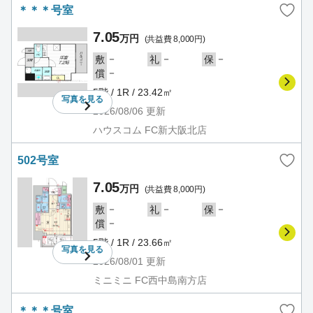
＊＊＊号室
7.05
万円
(共益費 8,000円)
－
－
－
敷
礼
保
－
償
5階 / 1R / 23.42㎡
写真を
見る
2026/08/06
更新
ハウスコム FC新大阪北店
502号室
7.05
万円
(共益費 8,000円)
－
－
－
敷
礼
保
－
償
5階 / 1R / 23.66㎡
写真を
見る
2026/08/01
更新
ミニミニ FC西中島南方店
＊＊＊号室