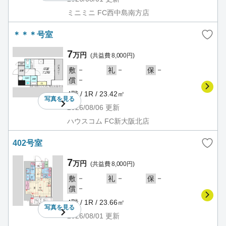
ミニミニ FC西中島南方店
＊＊＊号室
7
万円
(共益費 8,000円)
－
－
－
敷
礼
保
－
償
4階 / 1R / 23.42㎡
写真を
見る
2026/08/06
更新
ハウスコム FC新大阪北店
402号室
7
万円
(共益費 8,000円)
－
－
－
敷
礼
保
－
償
4階 / 1R / 23.66㎡
写真を
見る
2026/08/01
更新