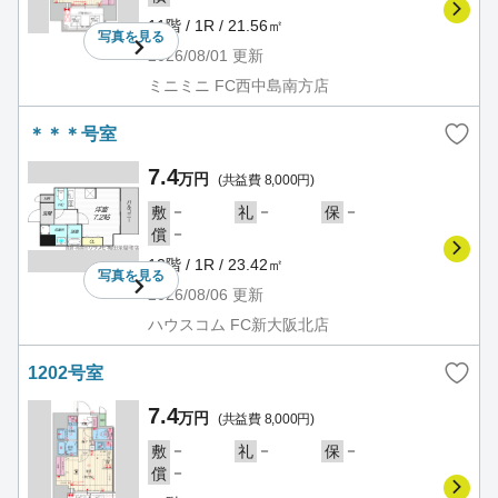
11階 / 1R / 21.56㎡
写真を
見る
2026/08/01
更新
ミニミニ FC西中島南方店
＊＊＊号室
7.4
万円
(共益費 8,000円)
－
－
－
敷
礼
保
－
償
12階 / 1R / 23.42㎡
写真を
見る
2026/08/06
更新
ハウスコム FC新大阪北店
1202号室
7.4
万円
(共益費 8,000円)
－
－
－
敷
礼
保
－
償