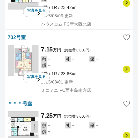
7階 / 1R / 23.42㎡
写真を
見る
2026/08/06
更新
ハウスコム FC新大阪北店
702号室
7.15
万円
(共益費 8,000円)
－
－
－
敷
礼
保
－
償
7階 / 1R / 23.66㎡
写真を
見る
2026/08/01
更新
ミニミニ FC西中島南方店
＊＊＊号室
7.25
万円
(共益費 8,000円)
－
－
－
敷
礼
保
－
償