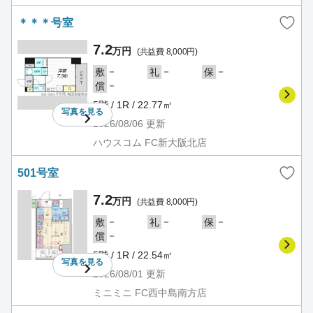
＊＊＊号室
7.2
万円
(共益費 8,000円)
－
－
－
敷
礼
保
－
償
5階 / 1R / 22.77㎡
写真を
見る
2026/08/06
更新
ハウスコム FC新大阪北店
501号室
7.2
万円
(共益費 8,000円)
－
－
－
敷
礼
保
－
償
5階 / 1R / 22.54㎡
写真を
見る
2026/08/01
更新
ミニミニ FC西中島南方店