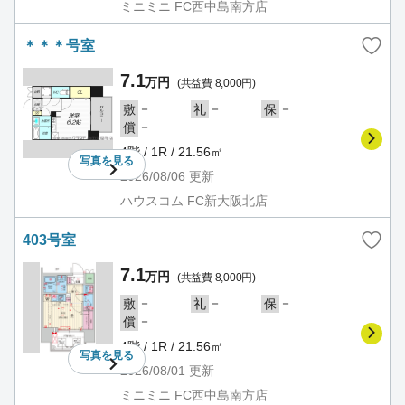
ミニミニ FC西中島南方店
＊＊＊号室
7.1
万円
(共益費 8,000円)
－
－
－
敷
礼
保
－
償
4階 / 1R / 21.56㎡
写真を
見る
2026/08/06
更新
ハウスコム FC新大阪北店
403号室
7.1
万円
(共益費 8,000円)
－
－
－
敷
礼
保
－
償
4階 / 1R / 21.56㎡
写真を
見る
2026/08/01
更新
ミニミニ FC西中島南方店