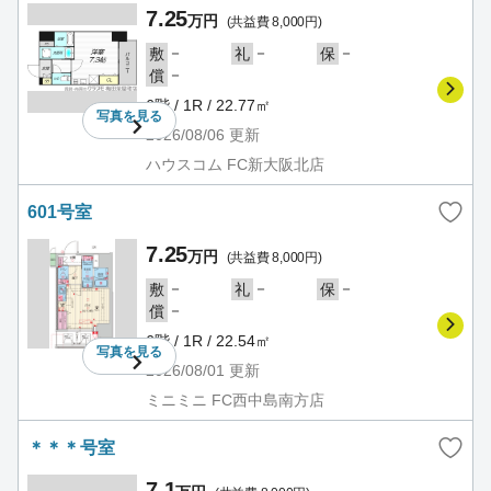
7.25
万円
(共益費 8,000円)
－
－
－
敷
礼
保
－
償
6階 / 1R / 22.77㎡
写真を
見る
2026/08/06
更新
ハウスコム FC新大阪北店
601号室
7.25
万円
(共益費 8,000円)
－
－
－
敷
礼
保
－
償
6階 / 1R / 22.54㎡
写真を
見る
2026/08/01
更新
ミニミニ FC西中島南方店
＊＊＊号室
7.1