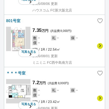
2026/08/06
更新
ハウスコム FC新大阪北店
801号室
7.35
万円
(共益費 8,000円)
－
－
－
敷
礼
保
－
償
8階 / 1R / 22.54㎡
写真を
見る
2026/08/01
更新
ミニミニ FC西中島南方店
＊＊＊号室
7.2
万円
(共益費 8,000円)
－
－
－
敷
礼
保
－
償
8階 / 1R / 23.42㎡
写真を
見る
2026/08/06
更新