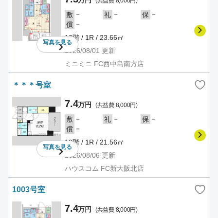
万円
(共益費 8,000円)
－
－
－
敷
礼
保
－
償
10階 / 1R / 23.66㎡
写真を
見る
2026/08/01
更新
ミニミニ FC西中島南方店
＊＊＊号室
7.4
万円
(共益費 8,000円)
－
－
－
敷
礼
保
－
償
10階 / 1R / 21.56㎡
写真を
見る
2026/08/06
更新
ハウスコム FC新大阪北店
1003号室
7.4
万円
(共益費 8,000円)