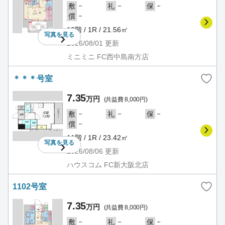
－
－
－
敷
礼
保
－
償
10階 / 1R / 21.56㎡
写真を
見る
2026/08/01
更新
ミニミニ FC西中島南方店
＊＊＊号室
7.35
万円
(共益費 8,000円)
－
－
－
敷
礼
保
－
償
11階 / 1R / 23.42㎡
写真を
見る
2026/08/06
更新
ハウスコム FC新大阪北店
1102号室
7.35
万円
(共益費 8,000円)
－
－
－
敷
礼
保