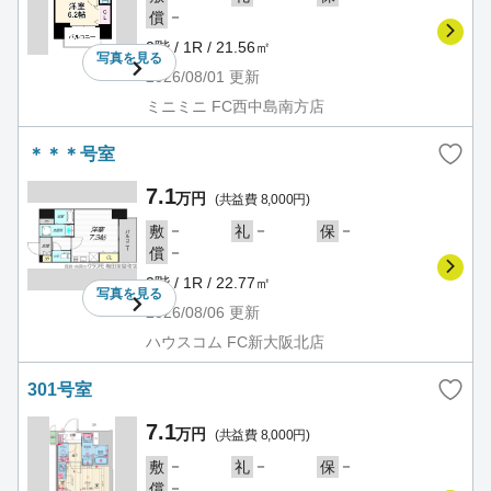
－
償
2階 / 1R / 21.56㎡
写真を
見る
2026/08/01
更新
ミニミニ FC西中島南方店
＊＊＊号室
7.1
万円
(共益費 8,000円)
－
－
－
敷
礼
保
－
償
3階 / 1R / 22.77㎡
写真を
見る
2026/08/06
更新
ハウスコム FC新大阪北店
301号室
7.1
万円
(共益費 8,000円)
－
－
－
敷
礼
保
－
償