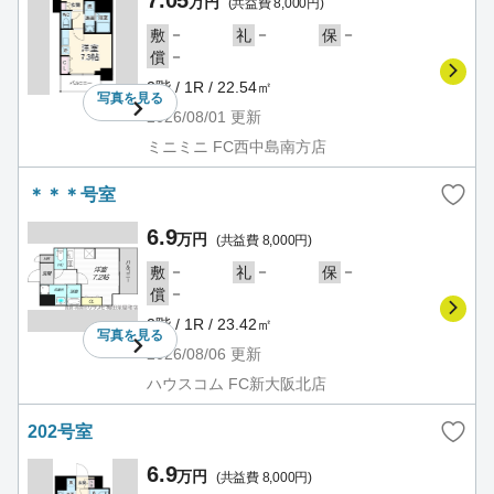
7.05
万円
(共益費 8,000円)
－
－
－
敷
礼
保
－
償
2階 / 1R / 22.54㎡
写真を
見る
2026/08/01
更新
ミニミニ FC西中島南方店
＊＊＊号室
6.9
万円
(共益費 8,000円)
－
－
－
敷
礼
保
－
償
2階 / 1R / 23.42㎡
写真を
見る
2026/08/06
更新
ハウスコム FC新大阪北店
202号室
6.9
万円
(共益費 8,000円)