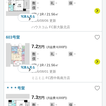
－
－
－
敷
礼
保
－
償
6階 / 1R / 21.56㎡
写真を
見る
2026/08/06
更新
ハウスコム FC新大阪北店
603号室
7.2
万円
(共益費 8,000円)
－
－
－
敷
礼
保
－
償
6階 / 1R / 21.56㎡
写真を
見る
2026/08/01
更新
ミニミニ FC西中島南方店
＊＊＊号室
7.3
万円
(共益費 8,000円)
－
－
－
敷
礼
保