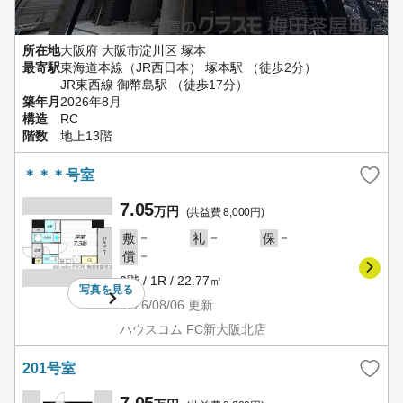
所在地
大阪府 大阪市淀川区 塚本
最寄駅
東海道本線（JR西日本） 塚本駅 （徒歩2分）
JR東西線 御幣島駅 （徒歩17分）
築年月
2026年8月
構造
RC
階数
地上13階
＊＊＊号室
7.05
万円
(共益費 8,000円)
－
－
－
敷
礼
保
－
償
2階 / 1R / 22.77㎡
写真を
見る
2026/08/06
更新
ハウスコム FC新大阪北店
201号室