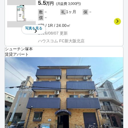
5.5
万円
(共益費 3,000円)
－
1ヶ月
－
敷
礼
保
－
償
2階 / 1R / 24.00㎡
写真を
見る
2026/08/07
更新
ハウスコム FC新大阪北店
シューチン塚本
賃貸アパート