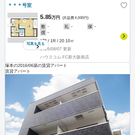
＊＊＊号室
5.85
万円
(共益費 4,000円)
－
－
－
敷
礼
保
－
償
1階 / 1R / 20.10㎡
写真を
見る
2026/08/07
更新
ハウスコム FC新大阪南店
塚本の2016/06築の賃貸アパート
賃貸アパート