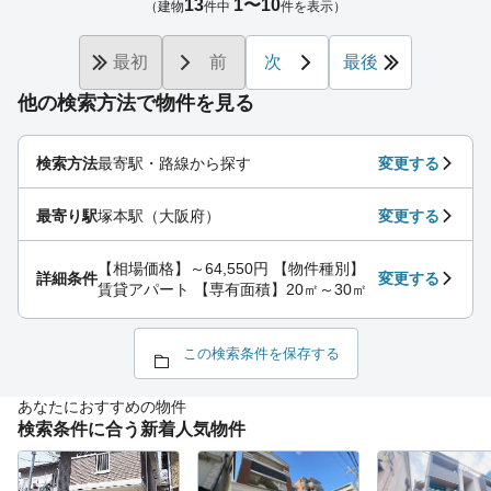
13
1〜10
（建物
件中
件を表示）
最初
前
次
最後
他の検索方法で物件を見る
検索方法
最寄駅・路線から探す
変更する
最寄り駅
塚本駅（大阪府）
変更する
【相場価格】～64,550円 【物件種別】
詳細条件
変更する
賃貸アパート 【専有面積】20㎡～30㎡
この検索条件を保存する
あなたにおすすめの物件
検索条件に合う新着人気物件