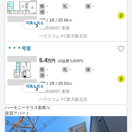
－
－
－
敷
礼
保
－
償
2階 / 1R / 20.66㎡
写真を
見る
2026/08/07
更新
ハウスコム FC新大阪北店
＊＊＊号室
5.4
万円
(共益費 5,600円)
－
－
－
敷
礼
保
－
償
2階 / 1R / 20.03㎡
写真を
見る
2026/08/07
更新
ハウスコム FC新大阪北店
ハーモニーテラス歌島Ⅴ
賃貸アパート