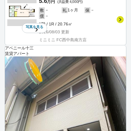
5.6
万円
(共益費 4,000円)
－
1ヶ月
－
敷
礼
保
－
償
1階 / 1R / 20.76㎡
写真を
見る
2026/08/03
更新
ミニミニ FC西中島南方店
アベニール十三
賃貸アパート