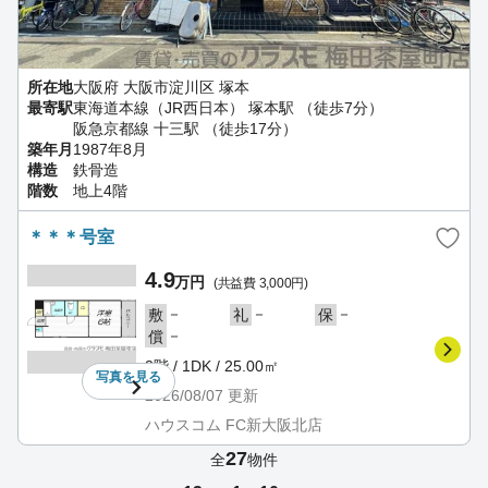
所在地
大阪府 大阪市淀川区 塚本
最寄駅
東海道本線（JR西日本） 塚本駅 （徒歩7分）
阪急京都線 十三駅 （徒歩17分）
築年月
1987年8月
構造
鉄骨造
階数
地上4階
＊＊＊号室
4.9
万円
(共益費 3,000円)
－
－
－
敷
礼
保
－
償
3階 / 1DK / 25.00㎡
写真を
見る
2026/08/07
更新
ハウスコム FC新大阪北店
27
全
物件