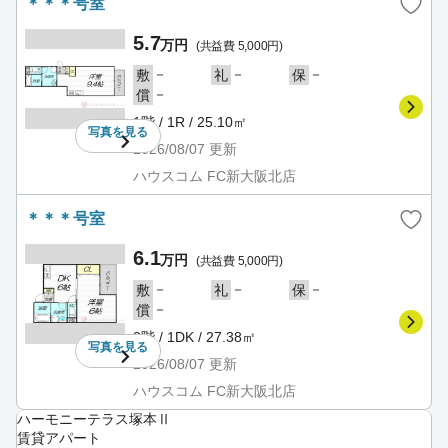
＊＊＊号室
5.7
万円
(共益費 5,000円)
－
－
－
敷
礼
保
－
償
1階 / 1R / 25.10㎡
写真を
見る
2026/08/07
更新
ハウスコム FC新大阪北店
＊＊＊号室
6.1
万円
(共益費 5,000円)
－
－
－
敷
礼
保
－
償
3階 / 1DK / 27.38㎡
写真を
見る
2026/08/07
更新
ハウスコム FC新大阪北店
ハーモニーテラス塚本Ⅱ
賃貸アパート