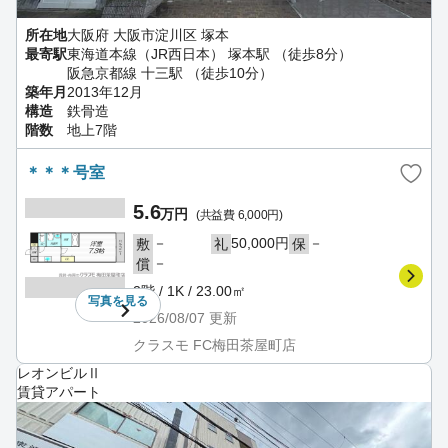
所在地
大阪府 大阪市淀川区 塚本
最寄駅
東海道本線（JR西日本） 塚本駅 （徒歩8分）
阪急京都線 十三駅 （徒歩10分）
築年月
2013年12月
構造
鉄骨造
階数
地上7階
＊＊＊号室
5.6
万円
(共益費 6,000円)
－
50,000円
－
敷
礼
保
－
償
2階 / 1K / 23.00㎡
写真を
見る
2026/08/07
更新
クラスモ FC梅田茶屋町店
レオンビルⅡ
賃貸アパート