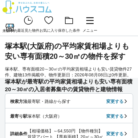
最近見た物件
お気に入り
保存した条件
メニュー
来店予約
塚本駅(大阪府)の平均家賃相場よりも
安い専有面積20～30㎡の物件を探す
塚本駅、専有面積20～30㎡の平均家賃相場よりも安い賃貸物件27
件、建物13件掲載中。物件更新日：2026年08月08日は0件更新。
塚本駅が最寄駅の平均家賃相場よりも安い専有面積
20～30㎡の入居者募集中の賃貸物件と建物情報
検索方法
最寄駅・路線から探す
変更する
最寄り駅
塚本駅（大阪府）
変更する
【相場価格】～64,550円 【物件種別】
詳細条件
変更する
賃貸アパート 【専有面積】20㎡～30㎡