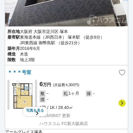
所在地
大阪府 大阪市淀川区 塚本
最寄駅
東海道本線（JR西日本） 塚本駅 （徒歩9分）
JR東西線 御幣島駅 （徒歩21分）
築年月
2016年6月
構造
木造
階数
地上3階
＊＊＊号室
6
万円
(共益費 4,300円)
－
1ヶ月
－
敷
礼
保
－
償
1階 / 1K / 28.40㎡
写真を
見る
2026/08/07
更新
ハウスコム FC新大阪南店
アールグレイス塚本