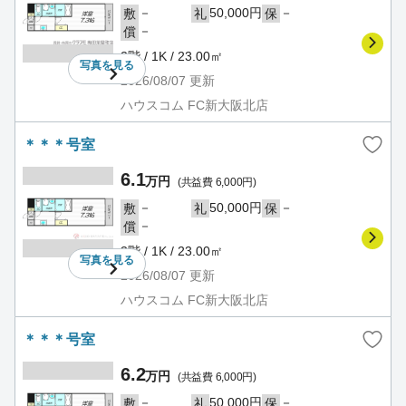
－
50,000円
－
敷
礼
保
－
償
2階 / 1K / 23.00㎡
写真を
見る
2026/08/07
更新
ハウスコム FC新大阪北店
＊＊＊号室
6.1
万円
(共益費 6,000円)
－
50,000円
－
敷
礼
保
－
償
3階 / 1K / 23.00㎡
写真を
見る
2026/08/07
更新
ハウスコム FC新大阪北店
＊＊＊号室
6.2
万円
(共益費 6,000円)
－
50,000円
－
敷
礼
保