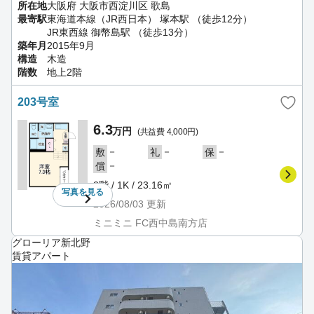
所在地
大阪府 大阪市西淀川区 歌島
最寄駅
東海道本線（JR西日本） 塚本駅 （徒歩12分）
JR東西線 御幣島駅 （徒歩13分）
築年月
2015年9月
構造
木造
階数
地上2階
203号室
6.3
万円
(共益費 4,000円)
－
－
－
敷
礼
保
－
償
2階 / 1K / 23.16㎡
写真を
見る
2026/08/03
更新
ミニミニ FC西中島南方店
グローリア新北野
賃貸アパート