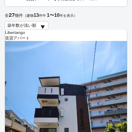
27
13
1〜10
全
物件
（建物
件中
件を表示）
Libertango
賃貸アパート