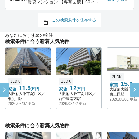
賃貸マンション 【専有面積】60㎡～
この検索条件を保存する
あなたにおすすめの物件
検索条件に合う新着人気物件
2LDK
1LDK
1LDK
15.1
家賃
万
11.5
12
家賃
万円
家賃
万円
大阪府大阪市淀
大阪府大阪市淀川区／
大阪府大阪市淀川区／
東三国駅
東淀川駅
西中島南方駅
2026/08/01 更新
2026/08/07 更新
2026/08/02 更新
検索条件に合う新築人気物件