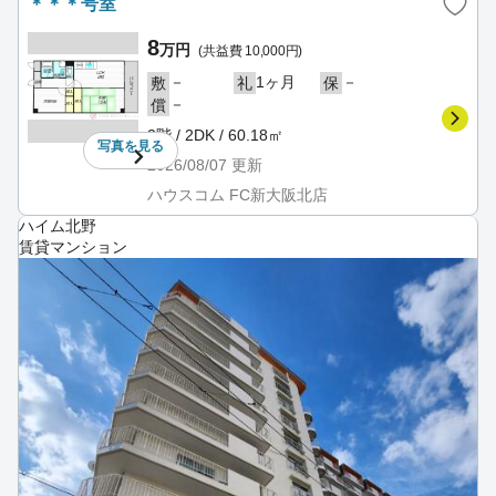
＊＊＊号室
8
万円
(共益費 10,000円)
－
1ヶ月
－
敷
礼
保
－
償
2階 / 2DK / 60.18㎡
写真を
見る
2026/08/07
更新
ハウスコム FC新大阪北店
ハイム北野
賃貸マンション