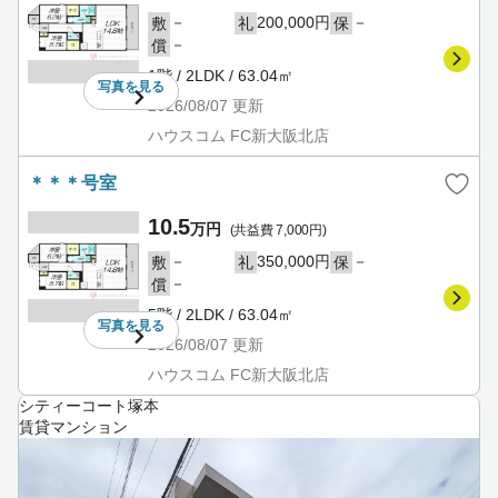
－
200,000円
－
敷
礼
保
－
償
1階 / 2LDK / 63.04㎡
写真を
見る
2026/08/07
更新
ハウスコム FC新大阪北店
＊＊＊号室
10.5
万円
(共益費 7,000円)
－
350,000円
－
敷
礼
保
－
償
5階 / 2LDK / 63.04㎡
写真を
見る
2026/08/07
更新
ハウスコム FC新大阪北店
シティーコート塚本
賃貸マンション