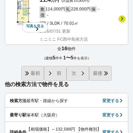
万円
(共益費 10,000円)
114,000円
228,000円
－
敷
礼
保
－
償
3階 / 3LDK / 70.01㎡
写真を
見る
2026/07/31
更新
ミニミニ FC西中島南方店
16
全
物件
5
1〜5
（建物
件中
件を表示）
最初
前
次
最後
他の検索方法で物件を見る
検索方法
最寄駅・路線から探す
変更する
最寄り駅
塚本駅（大阪府）
変更する
【相場価格】～132,588円 【物件種別】
詳細条件
変更する