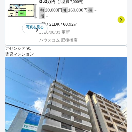
8.8
万円
(共益費 7,000円)
20,000円
160,000円
－
敷
礼
保
－
償
2階 / 2LDK / 60.92㎡
写真を
見る
2026/08/03
更新
ハウスコム 肥後橋店
デセンシア’91
賃貸マンション