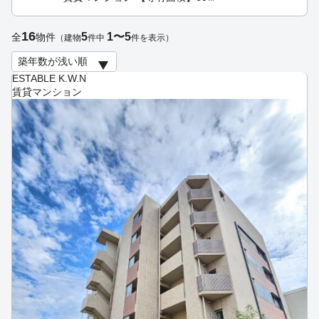
16
5
1〜5
全
物件
（建物
件中
件を表示）
ESTABLE K.W.N
賃貸マンション