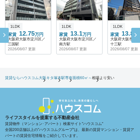
1LDK
1LDK
1LDK
12.75
13.1
13.8
家賃
万円
家賃
万円
家賃
万
大阪府大阪市淀川区／
大阪府大阪市淀川区／
大阪府大阪市淀
三国駅
南方駅
十三駅
2026/08/07 更新
2026/08/07 更新
2026/08/07 更新
賃貸ならハウスコム
大阪キタ
塚本駅
専有面積60㎡～
相場より安い
ライフスタイルを提案する不動産会社
賃貸物件（マンション･アパート）検索サイト"ハウスコム"
全国200店舗以上の"ハウスコムグループ"は、最新の賃貸マンション・賃貸ア
パートの賃貸住宅情報をご紹介しています。