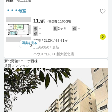
階数
地上11階
＊＊＊号室
11
万円
(共益費 10,000円)
－
2ヶ月
－
敷
礼
保
－
償
10階 / 2LDK / 65.61㎡
写真を
見る
2026/08/07
更新
ハウスコム FC新大阪北店
新北野第2コーポ西棟
賃貸マンション