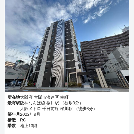
所在地
大阪府 大阪市浪速区 幸町
最寄駅
阪神なんば線 桜川駅 （徒歩3分）
大阪メトロ 千日前線 桜川駅 （徒歩6分）
築年月
2022年9月
構造
RC
階数
地上13階