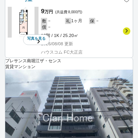
9
万円
(共益費 8,000円)
－
1ヶ月
－
敷
礼
保
－
償
12階 / 1K / 25.20㎡
写真を
見る
2026/08/08
更新
ハウスコム FC大正店
プレサンス南堀江ザ・センス
賃貸マンション