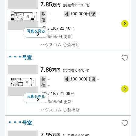
7.85
万円
(共益費 6,550円)
－
100,000円
－
敷
礼
保
－
償
7階 / 1K / 21.46㎡
写真を
見る
2026/08/04
更新
ハウスコム 心斎橋店
＊＊＊号室
7.86
万円
(共益費 6,440円)
－
100,000円
－
敷
礼
保
－
償
7階 / 1K / 21.09㎡
写真を
見る
2026/08/04
更新
ハウスコム 心斎橋店
＊＊＊号室
7.95
万円
(共益費 6,550円)