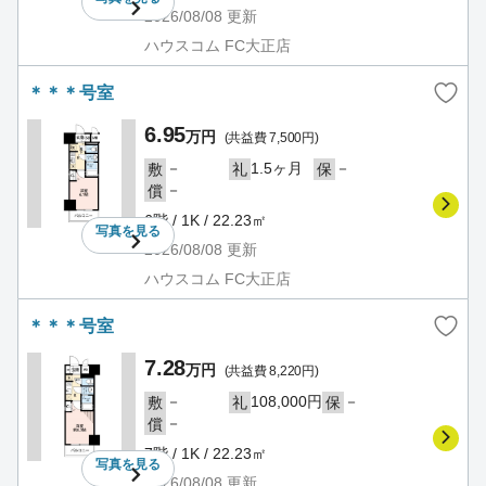
2026/08/08
更新
ハウスコム FC大正店
＊＊＊号室
6.95
万円
(共益費 7,500円)
－
1.5ヶ月
－
敷
礼
保
－
償
6階 / 1K / 22.23㎡
写真を
見る
2026/08/08
更新
ハウスコム FC大正店
＊＊＊号室
7.28
万円
(共益費 8,220円)
－
108,000円
－
敷
礼
保
－
償
7階 / 1K / 22.23㎡
写真を
見る
2026/08/08
更新