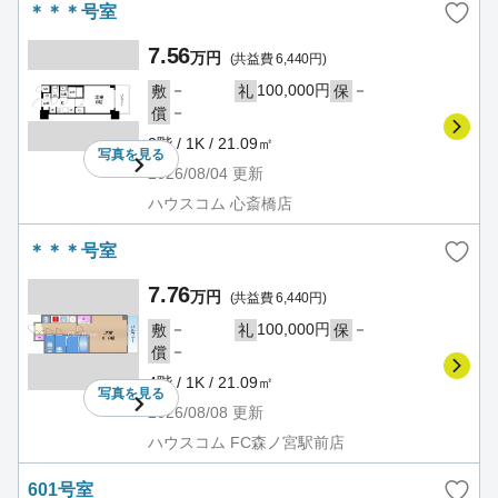
＊＊＊号室
7.56
万円
(共益費 6,440円)
－
100,000円
－
敷
礼
保
－
償
2階 / 1K / 21.09㎡
写真を
見る
2026/08/04
更新
ハウスコム 心斎橋店
＊＊＊号室
7.76
万円
(共益費 6,440円)
－
100,000円
－
敷
礼
保
－
償
4階 / 1K / 21.09㎡
写真を
見る
2026/08/08
更新
ハウスコム FC森ノ宮駅前店
601号室