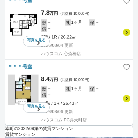
＊＊＊号室
7.8
万円
(共益費 10,000円)
－
1ヶ月
－
敷
礼
保
－
償
9階 / 1R / 26.22㎡
写真を
見る
2026/08/04
更新
ハウスコム 心斎橋店
＊＊＊号室
8.4
万円
(共益費 10,000円)
－
1ヶ月
－
敷
礼
保
－
償
10階 / 1R / 26.43㎡
写真を
見る
2026/08/06
更新
ハウスコム FC弁天町店
幸町の2022/09築の賃貸マンション
賃貸マンション