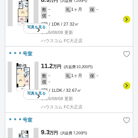
万円
(共益費 7,200円)
－
1ヶ月
－
敷
礼
保
－
償
3階 / 1DK / 27.32㎡
写真を
見る
2026/08/08
更新
ハウスコム FC大正店
＊＊＊号室
11.2
万円
(共益費 10,200円)
－
1ヶ月
－
敷
礼
保
－
償
7階 / 1LDK / 32.67㎡
写真を
見る
2026/08/08
更新
ハウスコム FC大正店
＊＊＊号室
9.3
万円
(共益費 7,200円)