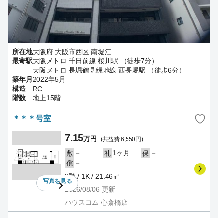
所在地
大阪府 大阪市西区 南堀江
最寄駅
大阪メトロ 千日前線 桜川駅 （徒歩7分）
大阪メトロ 長堀鶴見緑地線 西長堀駅 （徒歩6分）
築年月
2022年5月
構造
RC
階数
地上15階
＊＊＊号室
7.15
万円
(共益費 6,550円)
－
1ヶ月
－
敷
礼
保
－
償
8階 / 1K / 21.46㎡
写真を
見る
2026/08/06
更新
ハウスコム 心斎橋店