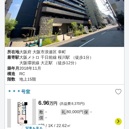
所在地
大阪府 大阪市浪速区 幸町
最寄駅
大阪メトロ 千日前線 桜川駅 （徒歩1分）
大阪環状線 大正駅 （徒歩12分）
築年月
2018年11月
構造
RC
階数
地上15階
＊＊＊号室
6.96
万円
(共益費 8,370円)
－
80,000円
－
敷
礼
保
－
償
5階 / 1K / 22.62㎡
写真を
見る