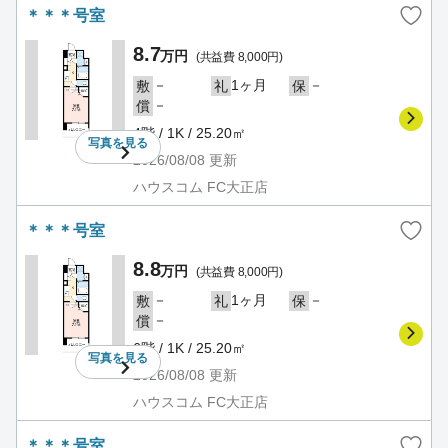
＊＊＊号室
8.7
万円
(共益費 8,000円)
－
1ヶ月
－
敷
礼
保
－
償
4階 / 1K / 25.20㎡
写真を
見る
2026/08/08
更新
ハウスコム FC大正店
＊＊＊号室
8.8
万円
(共益費 8,000円)
－
1ヶ月
－
敷
礼
保
－
償
6階 / 1K / 25.20㎡
写真を
見る
2026/08/08
更新
ハウスコム FC大正店
＊＊＊号室