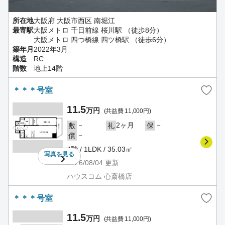
所在地
大阪府 大阪市西区 南堀江
最寄駅
大阪メトロ 千日前線 桜川駅 （徒歩8分）
大阪メトロ 四つ橋線 四ツ橋駅 （徒歩6分）
築年月
2022年3月
構造
RC
階数
地上14階
＊＊＊号室
11.5
万円
(共益費 11,000円)
－
2ヶ月
－
敷
礼
保
－
償
4階 / 1LDK / 35.03㎡
写真を
見る
2026/08/04
更新
ハウスコム 心斎橋店
＊＊＊号室
11.5
万円
(共益費 11,000円)