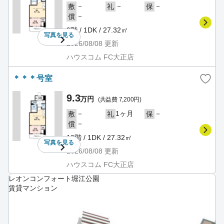
－
－
－
敷
礼
保
－
償
9階 / 1DK / 27.32㎡
写真を
見る
2026/08/08
更新
ハウスコム FC大正店
＊＊＊号室
9.3
万円
(共益費 7,200円)
－
1ヶ月
－
敷
礼
保
－
償
10階 / 1DK / 27.32㎡
写真を
見る
2026/08/08
更新
ハウスコム FC大正店
レオンコンフォート堀江公園
賃貸マンション