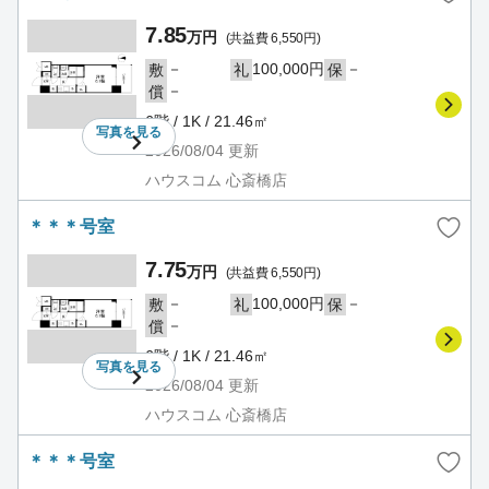
7.85
万円
(共益費 6,550円)
－
100,000円
－
敷
礼
保
－
償
6階 / 1K / 21.46㎡
写真を
見る
2026/08/04
更新
ハウスコム 心斎橋店
＊＊＊号室
7.75
万円
(共益費 6,550円)
－
100,000円
－
敷
礼
保
－
償
6階 / 1K / 21.46㎡
写真を
見る
2026/08/04
更新
ハウスコム 心斎橋店
＊＊＊号室