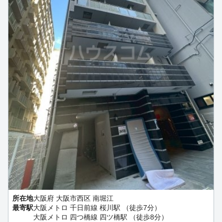
所在地
大阪府 大阪市西区 南堀江
最寄駅
大阪メトロ 千日前線 桜川駅 （徒歩7分）
大阪メトロ 四つ橋線 四ツ橋駅 （徒歩8分）