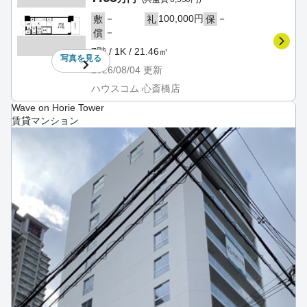
－
100,000円
－
敷
礼
保
－
償
7階 / 1K / 21.46㎡
写真を
見る
2026/08/04
更新
ハウスコム 心斎橋店
Wave on Horie Tower
賃貸マンション