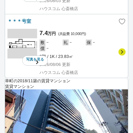
2026/08/03
更新
ハウスコム 心斎橋店
＊＊＊号室
7.4
万円
(共益費 10,000円)
－
－
－
敷
礼
保
－
償
9階 / 1K / 23.83㎡
写真を
見る
2026/08/06
更新
ハウスコム 心斎橋店
幸町の2018/11築の賃貸マンション
賃貸マンション