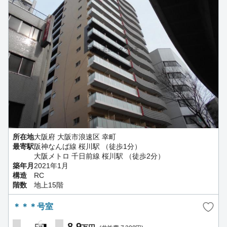
所在地
大阪府 大阪市浪速区 幸町
最寄駅
阪神なんば線 桜川駅 （徒歩1分）
大阪メトロ 千日前線 桜川駅 （徒歩2分）
築年月
2021年1月
構造
RC
階数
地上15階
＊＊＊号室
8.9