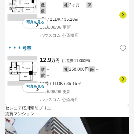
－
2ヶ月
－
敷
礼
保
－
償
8階 / 1LDK / 35.28㎡
写真を
見る
2026/08/06
更新
ハウスコム 心斎橋店
＊＊＊号室
12.9
万円
(共益費 11,000円)
－
258,000円
－
敷
礼
保
－
償
11階 / 1LDK / 35.15㎡
写真を
見る
2026/08/06
更新
ハウスコム 心斎橋店
セレニテ桜川駅前プリエ
賃貸マンション