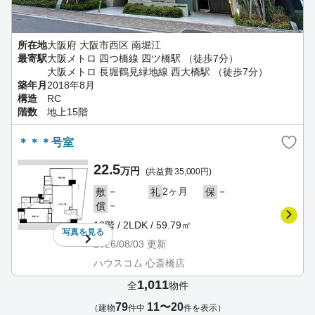
所在地
大阪府 大阪市西区 南堀江
最寄駅
大阪メトロ 四つ橋線 四ツ橋駅 （徒歩7分）
大阪メトロ 長堀鶴見緑地線 西大橋駅 （徒歩7分）
築年月
2018年8月
構造
RC
階数
地上15階
＊＊＊号室
22.5
万円
(共益費 35,000円)
－
2ヶ月
－
敷
礼
保
－
償
12階 / 2LDK / 59.79㎡
写真を
見る
2026/08/03
更新
ハウスコム 心斎橋店
1,011
全
物件
79
11〜20
（建物
件中
件を表示）