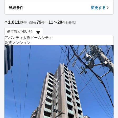
詳細条件
変更する
1,011
79
11〜20
全
物件
（建物
件中
件を表示）
アバンティ大阪ドームシティ
賃貸マンション