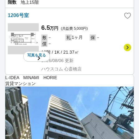
階数
地上15階
1206号室
6.5
万円
(共益費 5,000円)
－
1ヶ月
－
敷
礼
保
－
償
12階 / 1K / 21.37㎡
写真を
見る
2026/08/06
更新
ハウスコム 心斎橋店
L-IDEA MINAMI HORIE
賃貸マンション