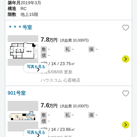
築年月
2019年3月
構造
RC
階数
地上15階
＊＊＊号室
7.8
万円
(共益費 10,000円)
－
－
－
敷
礼
保
－
償
8階 / 1K / 23.75㎡
写真を
見る
2026/08/08
更新
ハウスコム 心斎橋店
901号室
7.6
万円
(共益費 10,000円)
－
－
－
敷
礼
保
－
償
9階 / 1K / 23.86㎡
写真を
見る