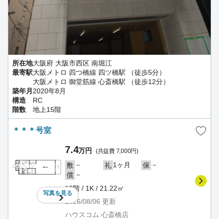
所在地
大阪府 大阪市西区 南堀江
最寄駅
大阪メトロ 四つ橋線 四ツ橋駅 （徒歩5分）
大阪メトロ 御堂筋線 心斎橋駅 （徒歩12分）
築年月
2020年8月
構造
RC
階数
地上15階
＊＊＊号室
7.4
万円
(共益費 7,000円)
－
1ヶ月
－
敷
礼
保
－
償
13階 / 1K / 21.22㎡
写真を
見る
2026/08/06
更新
ハウスコム 心斎橋店