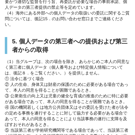
要かつ適切な監督を行う旨、再委託が必要な場合の事前承諾、個
人データの第三者提供の禁止等を定めています。
（4）海外にある外部への個人データの取扱いの委託に関するご質
問については、後記15．のお問い合わせ窓口までご連絡くださ
い。
5. 個人データの第三者への提供および第三
者からの取得
（1）当グループは、次の場合を除き、あらかじめご本人の同意な
く第三者に個人データ（個人番号および特定個人情報について
は、後記８．をご覧ください。）を提供しません。
① 法令に基づく場合
② 人の生命、身体又は財産の保護のために必要がある場合であっ
て、本人の同意を得ることが困難であるとき。
③ 公衆衛生の向上又は児童の健全な育成の推進のために特に必要
がある場合であって、本人の同意を得ることが困難であるとき。
④ 国の機関若しくは地方公共団体又はその委託を受けた者が法令
の定める事務を遂行することに対して協力する必要がある場合で
あって、本人の同意を得ることにより当該事務の遂行に支障を及
ぼすおそれがあるとき。
⑤ 当該第三者が学術研究機関等である場合であって、当該第三者