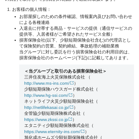
お客様の個人情報：
お部屋探しのための条件確認、情報案内及びお問い合わせ
による各種連絡
入退去に付帯する商品・サービスの提供（通信サービスの
提供等、入居者様がご希望されたサービス全般）
損害保険会社(以下、少額短期保険会社含む)の代理店とし
て保険契約の営業、契約締結、事故処理の補助業務
当グループに対し委託を行う損害保険会社の利用目的は、
損害保険会社のホームページ(下記)に記載してあります。
＜当グループと取引のある損害保険会社＞
三井住友海上火災保険株式会社
（
http://www.ms-ins.com/
）
少額短期保険ハウスガード株式会社
（
http://www.hg-ssi.com/
）
ネットライフ火災少額短期保険会社
（
http://netlifekasai.co.jp/
）
全管協少額短期保険株式会社
（
https://www.zkssi.co.jp
）
エタニティ少額短期保険株式会社
（
https://www.eternity-ins.com/
）
旭化成ホームズ少額短期保険株式会社
（