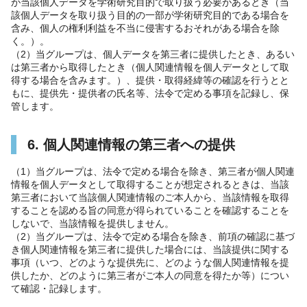
が当該個人データを学術研究目的で取り扱う必要があるとき（当
該個人データを取り扱う目的の一部が学術研究目的である場合を
含み、個人の権利利益を不当に侵害するおそれがある場合を除
く。）。
（2）当グループは、個人データを第三者に提供したとき、あるい
は第三者から取得したとき（個人関連情報を個人データとして取
得する場合を含みます。）、提供・取得経緯等の確認を行うとと
もに、提供先・提供者の氏名等、法令で定める事項を記録し、保
管します。
6. 個人関連情報の第三者への提供
（1）当グループは、法令で定める場合を除き、第三者が個人関連
情報を個人データとして取得することが想定されるときは、当該
第三者において当該個人関連情報のご本人から、当該情報を取得
することを認める旨の同意が得られていることを確認することを
しないで、当該情報を提供しません。
（2）当グループは、法令で定める場合を除き、前項の確認に基づ
き個人関連情報を第三者に提供した場合には、当該提供に関する
事項（いつ、どのような提供先に、どのような個人関連情報を提
供したか、どのように第三者がご本人の同意を得たか等）につい
て確認・記録します。