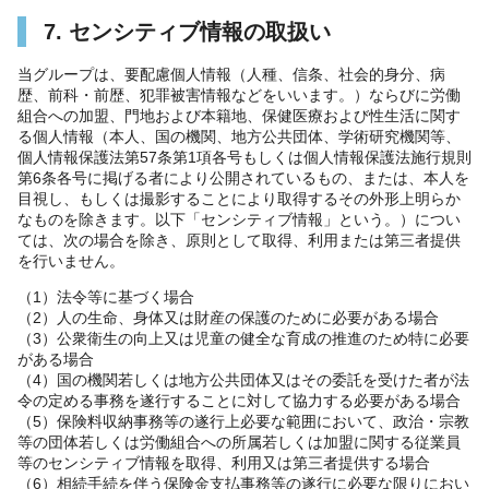
7. センシティブ情報の取扱い
当グループは、要配慮個人情報（人種、信条、社会的身分、病
歴、前科・前歴、犯罪被害情報などをいいます。）ならびに労働
組合への加盟、門地および本籍地、保健医療および性生活に関す
る個人情報（本人、国の機関、地方公共団体、学術研究機関等、
個人情報保護法第57条第1項各号もしくは個人情報保護法施行規則
第6条各号に掲げる者により公開されているもの、または、本人を
目視し、もしくは撮影することにより取得するその外形上明らか
なものを除きます。以下「センシティブ情報」という。）につい
ては、次の場合を除き、原則として取得、利用または第三者提供
を行いません。
（1）法令等に基づく場合
（2）人の生命、身体又は財産の保護のために必要がある場合
（3）公衆衛生の向上又は児童の健全な育成の推進のため特に必要
がある場合
（4）国の機関若しくは地方公共団体又はその委託を受けた者が法
令の定める事務を遂行することに対して協力する必要がある場合
（5）保険料収納事務等の遂行上必要な範囲において、政治・宗教
等の団体若しくは労働組合への所属若しくは加盟に関する従業員
等のセンシティブ情報を取得、利用又は第三者提供する場合
（6）相続手続を伴う保険金支払事務等の遂行に必要な限りにおい