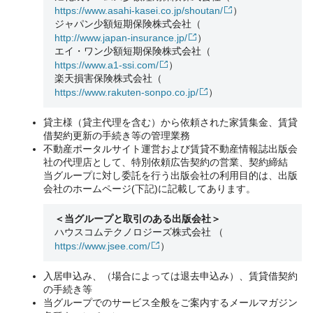
https://www.asahi-kasei.co.jp/shoutan/
）
ジャパン少額短期保険株式会社
（
http://www.japan-insurance.jp/
）
エイ・ワン少額短期保険株式会社
（
https://www.a1-ssi.com/
）
楽天損害保険株式会社
（
https://www.rakuten-sonpo.co.jp/
）
貸主様（貸主代理を含む）から依頼された家賃集金、賃貸
借契約更新の手続き等の管理業務
不動産ポータルサイト運営および賃貸不動産情報誌出版会
社の代理店として、特別依頼広告契約の営業、契約締結
当グループに対し委託を行う出版会社の利用目的は、出版
会社のホームページ(下記)に記載してあります。
＜当グループと取引のある出版会社＞
ハウスコムテクノロジーズ株式会社
（
https://www.jsee.com/
）
入居申込み、（場合によっては退去申込み）、賃貸借契約
の手続き等
当グループでのサービス全般をご案内するメールマガジン