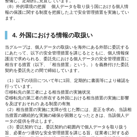
整備し、定期的に見直しています。
（8）外的環境の把握 個人データを取り扱う国における個人情
報の保護に関する制度を把握した上で安全管理措置を実施してい
ます。
4. 外国における情報の取扱い
当グループは、個人データの取扱いを海外にある外部に委託する
にあたって、以下の安全管理措置を講じるとともに、個人情報保
護法で求められる、委託先における個人データの安全管理措置に
相当する措置（以下、「相当措置」という。）を義務付けた委託
契約を委託先との間で締結しています。
（1）以下の項目について年に1回、定期的に書面等により確認を
行っています。
①移転先の第三者による相当措置の実施状況
②移転先の第三者の所在する外国における相当措置の実施に影響
を及ぼすおそれの ある制度の有無
（2）相当措置の実施に支障が生じた際には、是正を求め、当該相
当措置の継続的な実施の確保が困難となったときは、当該個人デ
ータの提供を停止します。
（3）委託契約では、委託契約の範囲内で個人データを取り扱う
旨、必要かつ適切な安全管理措置を講じる旨、従業者に対する必