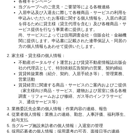
各種キャンペーン
当グループへのご意見・ご要望等による各種連絡
入居申込及び入退去に際して各種商品・サービスの利用を
申込みいただいたお客様に関する個人情報を、入居の承諾
を得るために貸主様（貸主代理を含む）及び各種商品・サ
ービス提供を行なう事業者に提供します。
尚、サービスによっては信用調査会社・信販会社・金融機
関に提供します。申込書に記載された連帯保証人・同居の
方の個人情報もあわせて提供いたします。
家主様・貸主様の個人情報：
不動産ポータルサイト運営および賃貸不動産情報誌出版会
社の代理店として、特別依頼広告契約の営業、契約締結
賃貸斡旋業務（紹介、契約、入居手続き等）、管理業務、
営業活動
賃貸経営に関連する商品・サービスのご案内およびご提供
（家主様向け商品・サービス、建物および居室に係る各種
調査・リフォームおよび修繕、ガス等のインフラサービ
ス、通信サービス等）
業務委託先企業の個人情報：作業内容の連絡、報告
従業者個人情報：業務上の連絡、勤怠、人事評価、福利厚生、
給与支払
当グループ施設来訪者の個人情報：入退室の管理
採用応募者の個人情報：採用選考の可否、面接日等の連絡