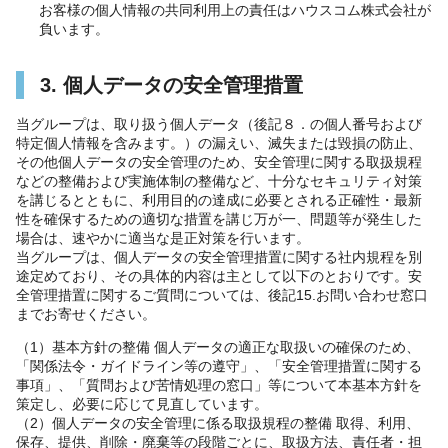
お客様の個人情報の共同利用上の責任はハウスコム株式会社が
負います。
3. 個人データの安全管理措置
当グループは、取り扱う個人データ（後記８．の個人番号および
特定個人情報を含みます。）の漏えい、滅失または毀損の防止、
その他個人データの安全管理のため、安全管理に関する取扱規程
などの整備および実施体制の整備など、十分なセキュリティ対策
を講じるとともに、利用目的の達成に必要とされる正確性・最新
性を確保するための適切な措置を講じ万が一、問題等が発生した
場合は、速やかに適当な是正対策を行います。
当グループは、個人データの安全管理措置に関する社内規程を別
途定めており、その具体的内容は主として以下のとおりです。安
全管理措置に関するご質問については、後記15.お問い合わせ窓口
までお寄せください。
（1）基本方針の整備 個人データの適正な取扱いの確保のため、
「関係法令・ガイドライン等の遵守」、「安全管理措置に関する
事項」、「質問および苦情処理の窓口」等について本基本方針を
策定し、必要に応じて見直しています。
（2）個人データの安全管理に係る取扱規程の整備 取得、利用、
保存、提供、削除・廃棄等の段階ごとに、取扱方法、責任者・担