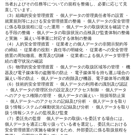
当者およびその任務等についての規程を整備し、必要に応じて見
直しています。
（3）組織的安全管理措置 ・ 個人データの管理責任者等の設置 ・
就業規則等における安全管理措置の整備 ・ 個人データの安全管理
に係る取扱規程に従った運用 ・ 個人データの取扱状況を確認でき
る手段の整備 ・ 個人データの取扱状況の点検及び監査体制の整備
と実施 ・ 漏えい等事案に対応する体制の整備
（4）人的安全管理措置 ・ 従業者との個人データの非開示契約等
の締結 ・ 従業者の役割・責任等の明確化 ・ 従業者への安全管理
措置の周知徹底、教育及び訓練 ・ 従業者による個人データ管理手
続の遵守状況の確認
（5）物理的安全管理措置 ・ 個人データの取扱区域等の管理 ・ 機
器及び電子媒体等の盗難等の防止 ・ 電子媒体等を持ち運ぶ場合の
漏えい等の防止 ・ 個人データの削除及び機器、電子媒体等の廃棄
（6）技術的安全管理措置 ・ 個人データの利用者の識別及び認証
・ 個人データの管理区分の設定及びアクセス制御 ・ 個人データ
へのアクセス権限の管理 ・ 個人データの漏えい・毀損等防止策
・ 個人データへのアクセスの記録及び分析 ・ 個人データを取り
扱う情報システムの稼動状況の記録及び分析 ・ 個人データを取り
扱う情報システムの監視及び監査
（7）委託先の監督 個人データの取扱いを委託する場合には、
個人データを適正に取り扱っている者を選定し、委託先における
安全管理措置の実施を確保するため、外部委託に係る取扱規程を