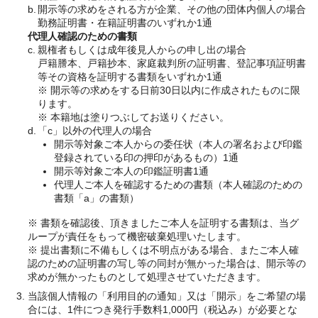
b.
開示等の求めをされる方が企業、その他の団体内個人の場合
勤務証明書・在籍証明書のいずれか1通
代理人確認のための書類
c.
親権者もしくは成年後見人からの申し出の場合
戸籍謄本、戸籍抄本、家庭裁判所の証明書、登記事項証明書
等その資格を証明する書類をいずれか1通
※ 開示等の求めをする日前30日以内に作成されたものに限
ります。
※ 本籍地は塗りつぶしてお送りください。
d.
「c」以外の代理人の場合
開示等対象ご本人からの委任状（本人の署名および印鑑
登録されている印の押印があるもの）1通
開示等対象ご本人の印鑑証明書1通
代理人ご本人を確認するための書類（本人確認のための
書類「a」の書類）
※ 書類を確認後、頂きましたご本人を証明する書類は、当グ
ループが責任をもって機密破棄処理いたします。
※ 提出書類に不備もしくは不明点がある場合、またご本人確
認のための証明書の写し等の同封が無かった場合は、開示等の
求めが無かったものとして処理させていただきます。
当該個人情報の「利用目的の通知」又は「開示」をご希望の場
合には、1件につき発行手数料1,000円（税込み）が必要とな