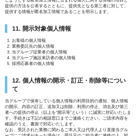
提供の方法を公表するとともに、提供先となる第三者に対して、
提供する情報が匿名加工情報であることを明示します。
11. 開示対象個人情報
お客様の個人情報
業務委託先の個人情報
当グループ従業者の個人情報
当グループ施設来訪者の個人情報
採用応募者の個人情報
12. 個人情報の開示・訂正・削除等につい
て
当グループで保有している個人情報の利用目的の通知、個人情報
の開示、内容の訂正、追加又は削除、利用の停止、消去及び第三
者への提供の停止（以上を“開示等”という）に誠実に対応いたしま
す。手続きは下記の相談窓口までご連絡ください。ご請求内容を
確認のうえ、書面で対応いたします。
なお、受託された業務に関わるご本人又は代理人より直接当グル
ープにご請求があった場合は、受託元のご担当者に連絡の上、対