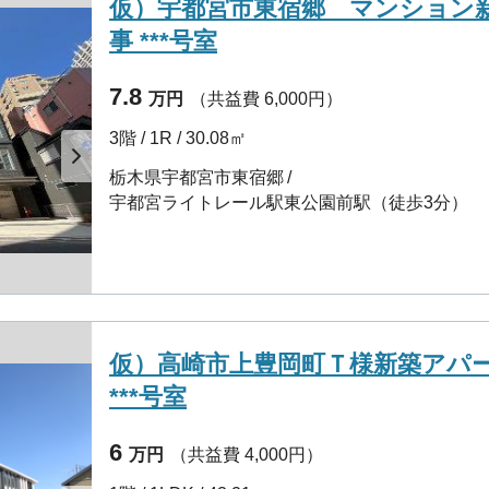
仮）宇都宮市東宿郷 マンション
事 ***号室
7.8
万円
（共益費 6,000円）
3階 / 1R / 30.08㎡
栃木県宇都宮市東宿郷
宇都宮ライトレール駅東公園前駅（徒歩3分）
仮）高崎市上豊岡町Ｔ様新築アパ
***号室
6
万円
（共益費 4,000円）