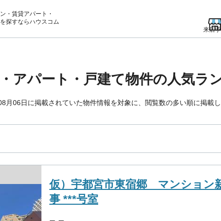
ン・賃貸アパート・
を
探すならハウスコム
来店予
・アパート・戸建て物件の人気ラ
年08月06日に掲載されていた物件情報を対象に、閲覧数の多い順に掲載
仮）宇都宮市東宿郷 マンション
事 ***号室