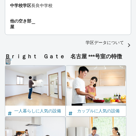
中学校学区
長良中学校
他の空き部
ー
屋
学区データについて
Ｂｒｉｇｈｔ Ｇａｔｅ 名古屋 ***号室の特徴
一人暮らしに人気の設備
カップルに人気の設備