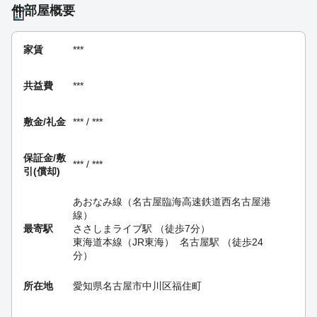
件部屋概要
家賃
***
共益費
***
敷金/礼金
*** / ***
保証金/
敷
*** / ***
引(償却)
あおなみ線（名古屋臨海高速鉄道西名古屋港
線）
最寄駅
ささしまライブ駅
（徒歩7分）
東海道本線（JR東海）
名古屋駅
（徒歩24
分）
所在地
愛知県名古屋市中川区福住町