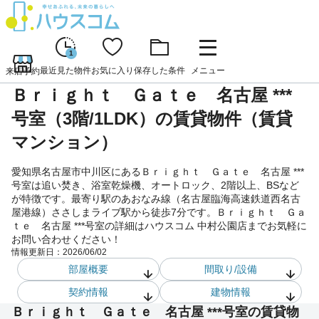
1
最近見た物件
お気に入り
保存した条件
メニュー
来店予約
Ｂｒｉｇｈｔ Ｇａｔｅ 名古屋 ***
号室（3階/1LDK）の賃貸物件（賃貸
マンション）
愛知県名古屋市中川区にあるＢｒｉｇｈｔ Ｇａｔｅ 名古屋 ***
号室は追い焚き、浴室乾燥機、オートロック、2階以上、BSなど
が特徴です。最寄り駅のあおなみ線（名古屋臨海高速鉄道西名古
屋港線）ささしまライブ駅から徒歩7分です。Ｂｒｉｇｈｔ Ｇａ
ｔｅ 名古屋 ***号室の詳細はハウスコム 中村公園店までお気軽に
お問い合わせください！
情報更新日：
2026/06/02
部屋概要
間取り/設備
契約情報
建物情報
Ｂｒｉｇｈｔ Ｇａｔｅ 名古屋 ***号室の賃貸物