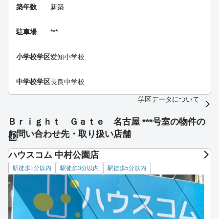
築年数
新築
駐車場
***
小学校学区
愛知小学校
中学校学区
長良中学校
学区データについて
Ｂｒｉｇｈｔ Ｇａｔｅ 名古屋 ***号室の物件の
お問い合わせ先・取り扱い店舗
ハウスコム 中村公園店
駅徒歩1分以内
駅徒歩3分以内
駅徒歩5分以内