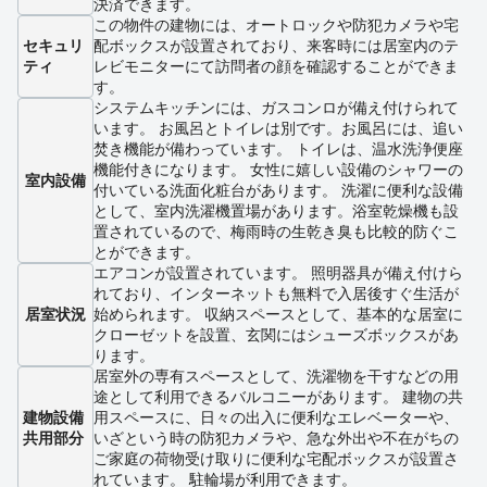
決済できます。
この物件の建物には、オートロックや防犯カメラや宅
セキュリ
配ボックスが設置されており、来客時には居室内のテ
ティ
レビモニターにて訪問者の顔を確認することができま
す。
システムキッチンには、ガスコンロが備え付けられて
います。 お風呂とトイレは別です。お風呂には、追い
焚き機能が備わっています。 トイレは、温水洗浄便座
機能付きになります。 女性に嬉しい設備のシャワーの
室内設備
付いている洗面化粧台があります。 洗濯に便利な設備
として、室内洗濯機置場があります。浴室乾燥機も設
置されているので、梅雨時の生乾き臭も比較的防ぐこ
とができます。
エアコンが設置されています。 照明器具が備え付けら
れており、インターネットも無料で入居後すぐ生活が
居室状況
始められます。 収納スペースとして、基本的な居室に
クローゼットを設置、玄関にはシューズボックスがあ
ります。
居室外の専有スペースとして、洗濯物を干すなどの用
途として利用できるバルコニーがあります。 建物の共
建物設備
用スペースに、日々の出入に便利なエレベーターや、
共用部分
いざという時の防犯カメラや、急な外出や不在がちの
ご家庭の荷物受け取りに便利な宅配ボックスが設置さ
れています。 駐輪場が利用できます。