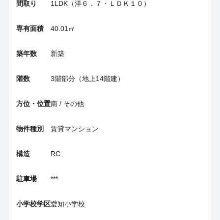
間取り
1LDK（洋６．７・ＬＤＫ１０）
専有面積
40.01㎡
築年数
新築
階数
3階部分（地上14階建）
方位・位置
南 / その他
物件種別
賃貸マンション
構造
RC
駐車場
***
小学校学区
愛知小学校