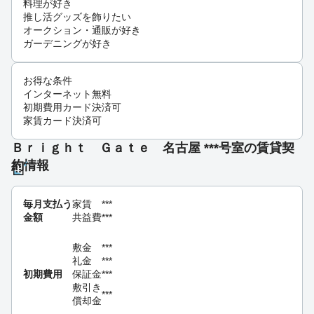
料理が好き
推し活グッズを飾りたい
オークション・通販が好き
ガーデニングが好き
お得な条件
インターネット無料
初期費用カード決済可
家賃カード決済可
Ｂｒｉｇｈｔ Ｇａｔｅ 名古屋 ***号室の賃貸契
約情報
毎月支払う
家賃
***
金額
共益費
***
敷金
***
礼金
***
初期費用
保証金
***
敷引き
***
償却金