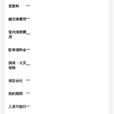
更新料
***
鍵交換費用
***
室内清掃費
***
用
駐車場料金
***
損保・
火災
***
保険
保証会社
***
契約期間
***
入居可能日
***