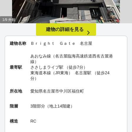
1/9 外観
建物の詳細を見る
建物名称
Ｂｒｉｇｈｔ Ｇａｔｅ 名古屋
あおなみ線（名古屋臨海高速鉄道西名古屋港
線）
最寄駅
ささしまライブ駅
（徒歩7分）
東海道本線（JR東海）
名古屋駅
（徒歩24
分）
所在地
愛知県名古屋市中川区福住町
階層
3階部分（地上14階建）
構造
RC