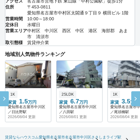
アクセス
名古屋市営地下鉄 東山線「中村公園駅」徒歩1分
住所
〒453-0811
愛知県名古屋市中村区太閤通９丁目９ 横田ビル 1階
営業時間
10:00～18:00
定休日
水曜日
営業エリア
中村区 中川区 西区 中区 港区 海部郡 あま
市 清須市
取引態様
賃貸仲介業
地域別人気物件ランキング
1K
2SLDK
1K
1.5
6.7
3.5
家賃
万円
家賃
万円
家賃
万円
愛知県名古屋市中川区
愛知県名古屋市中川区
愛知県名古屋市
／日比野駅
／八田駅
／尾頭橋駅
2026/08/04 更新
2026/08/01 更新
2026/08/04 更新
賃貸ならハウスコム
愛知県
名古屋市
名古屋市中川区
ささしまライブ駅