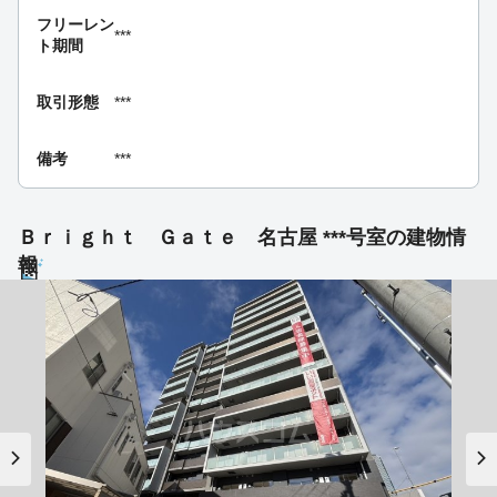
フリーレン
***
ト期間
取引形態
***
備考
***
Ｂｒｉｇｈｔ Ｇａｔｅ 名古屋 ***号室の建物情
報