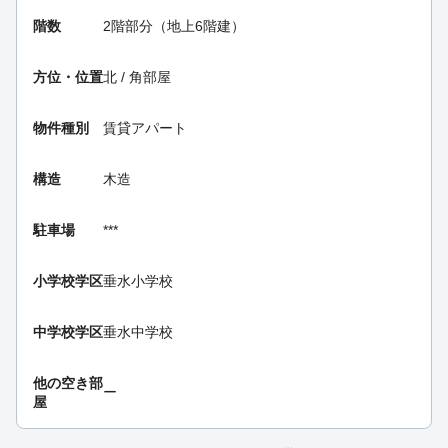
階数
2階部分（地上6階建）
方位・位置
北 / 角部屋
物件種別
賃貸アパート
構造
木造
駐車場
***
小学校学区
垂水小学校
中学校学区
垂水中学校
他の空き部
ー
屋