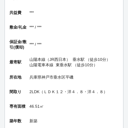
共益費
***
敷金/礼金
*** / ***
保証金/
敷
*** / ***
引(償却)
山陽本線（JR西日本）
垂水駅
（徒歩10分）
最寄駅
山陽電車本線
東垂水駅
（徒歩10分）
所在地
兵庫県神戸市垂水区平磯
間取り
2LDK（ＬＤＫ１２・洋４．８・洋４．８）
専有面積
46.51㎡
築年数
新築