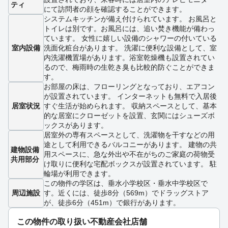
ティ
にて訪問者の顔を確認することができます。
システムキッチンが備え付けられています。 お風呂と
トイレは別です。お風呂には、追い焚き機能が備わっ
ています。 女性に嬉しい設備のシャワーの付いている
室内設備
洗面化粧台があります。 洗濯に便利な設備として、室
内洗濯機置場があります。浴室乾燥機も設置されてい
るので、梅雨時の生乾き臭も比較的防ぐことができま
す。
お部屋の床は、フローリングとなっており、エアコン
が設置されています。 インターネットも無料で入居後
居室状況
すぐ生活が始められます。 収納スペースとして、基本
的な居室にクローゼットを設置、玄関にはシューズボ
ックスがあります。
居室外の専有スペースとして、洗濯物を干すなどの用
途として利用できるバルコニーがあります。 建物の共
建物設備
用スペースに、急な外出や不在がちのご家庭の荷物受
共用部分
け取りに便利な宅配ボックスが設置されています。 駐
輪場が利用できます。
この物件の学区は、垂水小学校区・垂水中学校区で
周辺施設
す。近くには、徒歩8分（569m）でドラッグストア
が、徒歩6分（451m）で銀行があります。
この物件の取り扱い不動産会社店舗