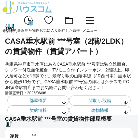
1
最近見た物件
お気に入り
保存した条件
メニュー
来店予約
CASA垂水駅前 ***号室（2階/2LDK）
の賃貸物件（賃貸アパート）
兵庫県神戸市垂水区にあるCASA垂水駅前 ***号室は独立洗面台、
シャワー付洗面化粧台、TVモニタ付インターホン、2階以上、即
入居可などが特徴です。最寄り駅の山陽本線（JR西日本）垂水駅
から徒歩10分です。CASA垂水駅前 ***号室の詳細はクラスモ FC
JR須磨駅前店までお気軽にお問い合わせください！
情報更新日：
2026/06/08
部屋概要
間取り/設備
契約情報
建物情報
CASA垂水駅前 ***号室の賃貸物件部屋概要
家賃
***