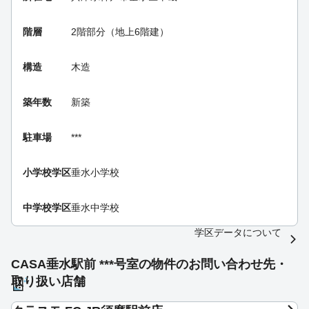
階層
2階部分（地上6階建）
構造
木造
築年数
新築
駐車場
***
小学校学区
垂水小学校
中学校学区
垂水中学校
学区データについて
CASA垂水駅前 ***号室の物件のお問い合わせ先・
取り扱い店舗