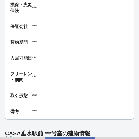
損保・
火災
***
保険
保証会社
***
契約期間
***
入居可能日
***
フリーレン
***
ト期間
取引形態
***
備考
***
CASA垂水駅前 ***号室の建物情報