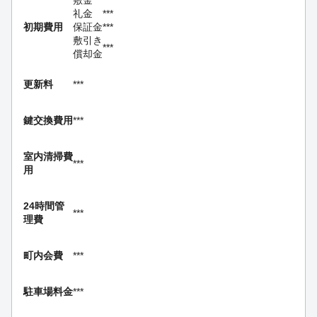
敷金
***
礼金
***
初期費用
保証金
***
敷引き
***
償却金
更新料
***
鍵交換費用
***
室内清掃費
***
用
24時間管
***
理費
町内会費
***
駐車場料金
***