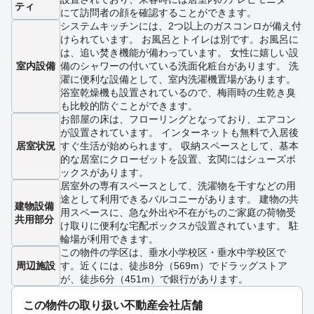
ティ
にて訪問者の顔を確認することができます。
システムキッチンには、2つ以上のガスコンロが備え付
けられています。 お風呂とトイレは別です。お風呂に
は、追い焚き機能が備わっています。 女性に嬉しい設
室内設備
備のシャワーの付いている洗面化粧台があります。 洗
濯に便利な設備として、室内洗濯機置場があります。
浴室乾燥機も設置されているので、梅雨時の生乾き臭
も比較的防ぐことができます。
お部屋の床は、フローリングとなっており、エアコン
が設置されています。 インターネットも無料で入居後
居室状況
すぐ生活が始められます。 収納スペースとして、基本
的な居室にクローゼットを設置、玄関にはシューズボ
ックスがあります。
居室外の専有スペースとして、洗濯物を干すなどの用
途として利用できるバルコニーがあります。 建物の共
建物設備
用スペースに、急な外出や不在がちのご家庭の荷物受
共用部分
け取りに便利な宅配ボックスが設置されています。 駐
輪場が利用できます。
この物件の学区は、垂水小学校区・垂水中学校区で
周辺施設
す。近くには、徒歩8分（569m）でドラッグストア
が、徒歩6分（451m）で銀行があります。
この物件の取り扱い不動産会社店舗