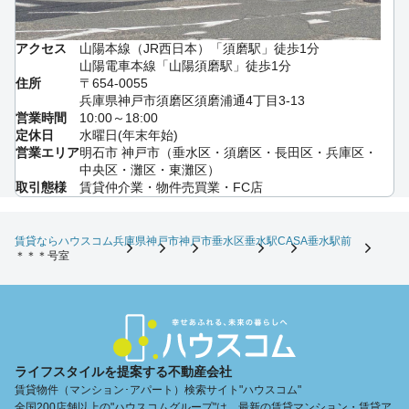
アクセス
山陽本線（JR西日本）「須磨駅」徒歩1分
山陽電車本線「山陽須磨駅」徒歩1分
住所
〒654-0055
兵庫県神戸市須磨区須磨浦通4丁目3-13
営業時間
10:00～18:00
定休日
水曜日(年末年始)
営業エリア
明石市 神戸市（垂水区・須磨区・長田区・兵庫区・
中央区・灘区・東灘区）
取引態様
賃貸仲介業・物件売買業・FC店
賃貸ならハウスコム
兵庫県
神戸市
神戸市垂水区
垂水駅
CASA垂水駅前
＊＊＊号室
ライフスタイルを提案する不動産会社
賃貸物件（マンション･アパート）検索サイト"ハウスコム"
全国200店舗以上の"ハウスコムグループ"は、最新の賃貸マンション・賃貸ア