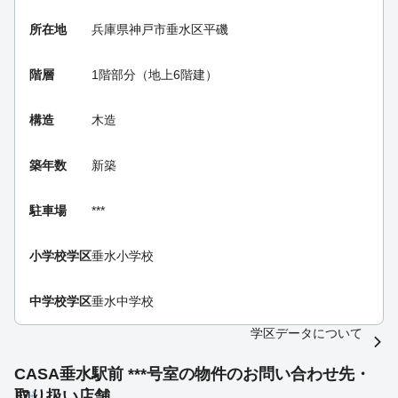
所在地
兵庫県神戸市垂水区平磯
階層
1階部分（地上6階建）
構造
木造
築年数
新築
駐車場
***
小学校学区
垂水小学校
中学校学区
垂水中学校
学区データについて
CASA垂水駅前 ***号室の物件のお問い合わせ先・
取り扱い店舗