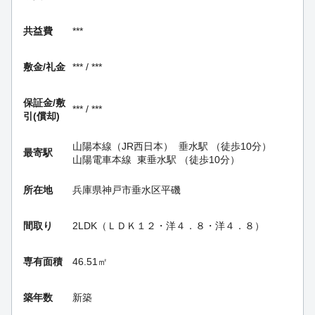
共益費
***
敷金/礼金
*** / ***
保証金/
敷
*** / ***
引(償却)
山陽本線（JR西日本）
垂水駅
（徒歩10分）
最寄駅
山陽電車本線
東垂水駅
（徒歩10分）
所在地
兵庫県神戸市垂水区平磯
間取り
2LDK（ＬＤＫ１２・洋４．８・洋４．８）
専有面積
46.51㎡
築年数
新築