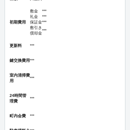
敷金
***
礼金
***
初期費用
保証金
***
敷引き
***
償却金
更新料
***
鍵交換費用
***
室内清掃費
***
用
24時間管
***
理費
町内会費
***