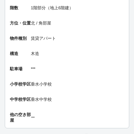
階数
1階部分（地上6階建）
方位・位置
北 / 角部屋
物件種別
賃貸アパート
構造
木造
駐車場
***
小学校学区
垂水小学校
中学校学区
垂水中学校
他の空き部
ー
屋