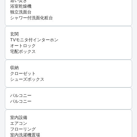
追い焚き
浴室乾燥機
独立洗面台
シャワー付洗面化粧台
玄関
TVモニタ付インターホン
オートロック
宅配ボックス
収納
クローゼット
シューズボックス
バルコニー
バルコニー
室内設備
エアコン
フローリング
室内洗濯機置場