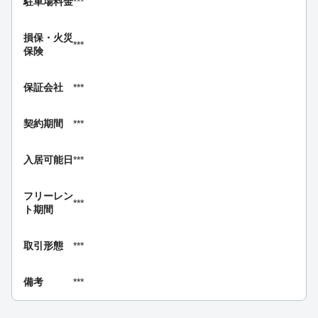
駐車場料金
***
損保・
火災
***
保険
保証会社
***
契約期間
***
入居可能日
***
フリーレン
***
ト期間
取引形態
***
備考
***