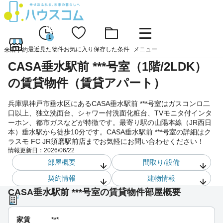
1
最近見た物件
お気に入り
保存した条件
メニュー
来店予約
CASA垂水駅前 ***号室（1階/2LDK）
の賃貸物件（賃貸アパート）
兵庫県神戸市垂水区にあるCASA垂水駅前 ***号室はガスコンロ二
口以上、独立洗面台、シャワー付洗面化粧台、TVモニタ付インタ
ーホン、都市ガスなどが特徴です。最寄り駅の山陽本線（JR西日
本）垂水駅から徒歩10分です。CASA垂水駅前 ***号室の詳細はク
ラスモ FC JR須磨駅前店までお気軽にお問い合わせください！
情報更新日：
2026/06/22
部屋概要
間取り/設備
契約情報
建物情報
CASA垂水駅前 ***号室の賃貸物件部屋概要
家賃
***