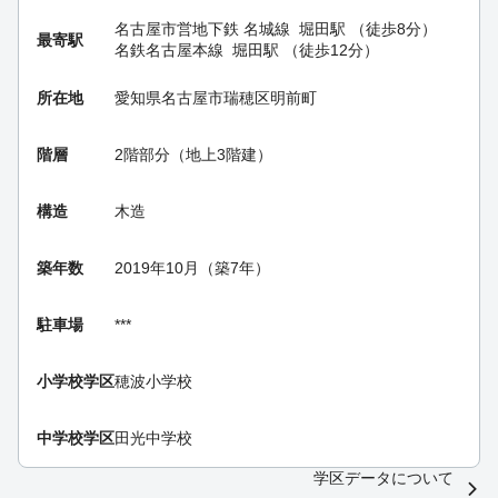
名古屋市営地下鉄 名城線
堀田駅
（徒歩8分）
最寄駅
名鉄名古屋本線
堀田駅
（徒歩12分）
所在地
愛知県名古屋市瑞穂区明前町
階層
2階部分（地上3階建）
構造
木造
築年数
2019年10月（築7年）
駐車場
***
小学校学区
穂波小学校
中学校学区
田光中学校
学区データについて