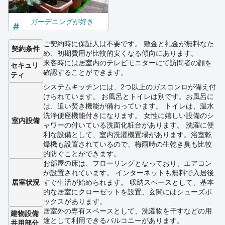
ガーデニングが好き
ご契約時に保証人は不要です。 敷金と礼金が無料なた
契約条件
め、初期費用が比較的安くなる傾向にあります。
来客時には居室内のテレビモニターにて訪問者の顔を
セキュリ
確認することができます。
ティ
システムキッチンには、2つ以上のガスコンロが備え付
けられています。 お風呂とトイレは別です。お風呂に
は、追い焚き機能が備わっています。 トイレは、温水
洗浄便座機能付きになります。 女性に嬉しい設備のシ
室内設備
ャワーの付いている洗面化粧台があります。 洗濯に便
利な設備として、室内洗濯機置場があります。浴室乾
燥機も設置されているので、梅雨時の生乾き臭も比較
的防ぐことができます。
お部屋の床は、フローリングとなっており、エアコン
が設置されています。 インターネットも無料で入居後
居室状況
すぐ生活が始められます。 収納スペースとして、基本
的な居室にクローゼットを設置、玄関にはシューズボ
ックスがあります。
居室外の専有スペースとして、洗濯物を干すなどの用
建物設備
途として利用できるバルコニーがあります。
共用部分