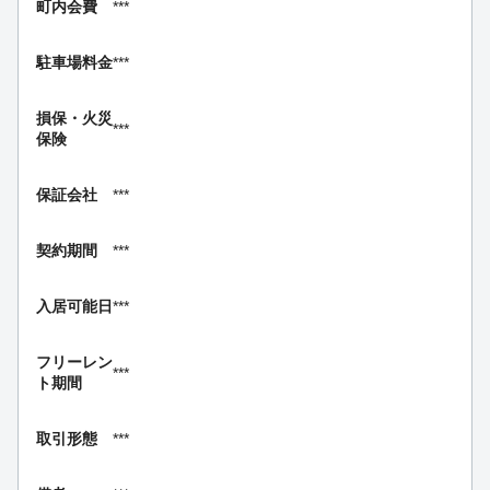
町内会費
***
駐車場料金
***
損保・
火災
***
保険
保証会社
***
契約期間
***
入居可能日
***
フリーレン
***
ト期間
取引形態
***