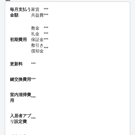
毎月支払う
家賃
***
金額
共益費
***
敷金
***
礼金
***
初期費用
保証金
***
敷引き
***
償却金
更新料
***
鍵交換費用
***
室内清掃費
***
用
入居者アプ
***
リ設定費