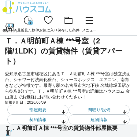
1
最近見た物件
お気に入り
保存した条件
メニュー
来店予約
Ｔ．Ａ明前町Ａ棟 ***号室（2
階/1LDK）の賃貸物件（賃貸アパー
ト）
愛知県名古屋市瑞穂区にあるＴ．Ａ明前町Ａ棟 ***号室は独立洗面
台、シャワー付洗面化粧台、シューズボックス、エアコン、南向
きなどが特徴です。最寄り駅の名古屋市営地下鉄 名城線堀田駅か
ら徒歩8分です。Ｔ．Ａ明前町Ａ棟 ***号室の詳細はハウスコム 金
山店までお気軽にお問い合わせください！
情報更新日：
2026/06/09
部屋概要
間取り/設備
契約情報
建物情報
Ｔ．Ａ明前町Ａ棟 ***号室の賃貸物件部屋概要