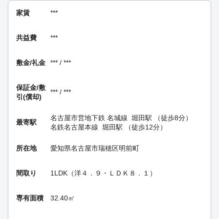
家賃
***
共益費
***
敷金/礼金
*** / ***
保証金/
敷
*** / ***
引(償却)
名古屋市営地下鉄 名城線
堀田駅
（徒歩8分）
最寄駅
名鉄名古屋本線
堀田駅
（徒歩12分）
所在地
愛知県名古屋市瑞穂区明前町
間取り
1LDK（洋４．９・ＬＤＫ８．１）
専有面積
32.40㎡