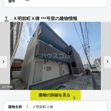
備考
***
Ｔ．Ａ明前町Ａ棟 ***号室の建物情報
1/3 外観
建物の詳細を見る
建物名称
Ｔ．Ａ明前町Ａ棟