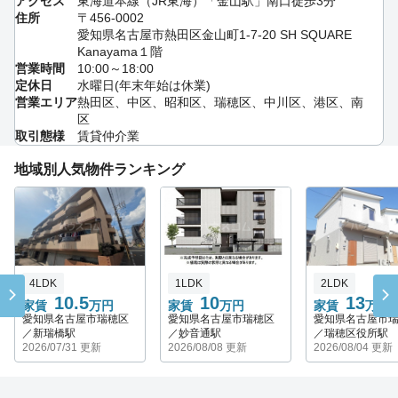
アクセス
東海道本線（JR東海）「金山駅」南口徒歩3分
住所
〒456-0002
愛知県名古屋市熱田区金山町1-7-20 SH SQUARE
Kanayama１階
営業時間
10:00～18:00
定休日
水曜日(年末年始は休業)
営業エリア
熱田区、中区、昭和区、瑞穂区、中川区、港区、南
区
取引態様
賃貸仲介業
地域別人気物件ランキング
4LDK
1LDK
2LDK
10.5
10
13
家賃
万円
家賃
万円
家賃
万円
愛知県名古屋市瑞穂区
愛知県名古屋市瑞穂区
愛知県名古屋市
／新瑞橋駅
／妙音通駅
／瑞穂区役所駅
2026/07/31 更新
2026/08/08 更新
2026/08/04 更新