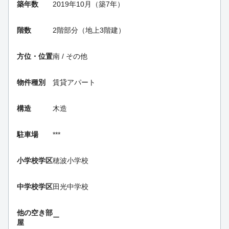
築年数
2019年10月（築7年）
階数
2階部分（地上3階建）
方位・位置
南 / その他
物件種別
賃貸アパート
構造
木造
駐車場
***
小学校学区
穂波小学校
中学校学区
田光中学校
他の空き部
ー
屋