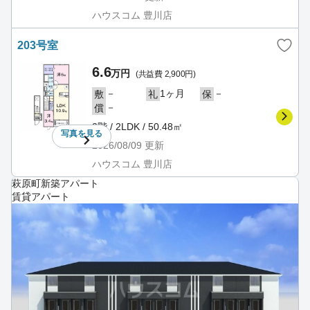
ハウスコム 豊川店
203号室
6.6
万円
(共益費 2,900円)
－
1ヶ月
－
敷
礼
保
－
償
2階 / 2LDK / 50.48㎡
写真を
見る
2026/08/09
更新
ハウスコム 豊川店
萩原町新築アパート
賃貸アパート