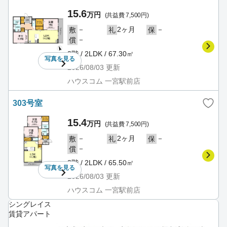
15.6
万円
(共益費 7,500円)
－
2ヶ月
－
敷
礼
保
－
償
3階 / 2LDK / 67.30㎡
写真を
見る
2026/08/03
更新
ハウスコム 一宮駅前店
303号室
15.4
万円
(共益費 7,500円)
－
2ヶ月
－
敷
礼
保
－
償
3階 / 2LDK / 65.50㎡
写真を
見る
2026/08/03
更新
ハウスコム 一宮駅前店
シングレイス
賃貸アパート