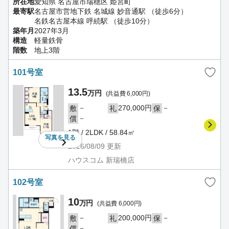
所在地
愛知県 名古屋市瑞穂区 姫宮町
最寄駅
名古屋市営地下鉄 名城線 妙音通駅 （徒歩6分）
名鉄名古屋本線 呼続駅 （徒歩10分）
築年月
2027年3月
構造
軽量鉄骨
階数
地上3階
101号室
13.5
万円
(共益費 6,000円)
－
270,000円
－
敷
礼
保
－
償
1階 / 2LDK / 58.84㎡
写真を
見る
2026/08/09
更新
ハウスコム 新瑞橋店
102号室
10
万円
(共益費 6,000円)
－
200,000円
－
敷
礼
保
－
償