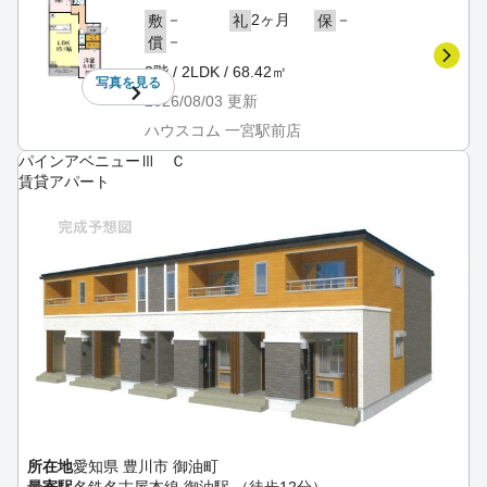
－
2ヶ月
－
敷
礼
保
－
償
3階 / 2LDK / 68.42㎡
写真を
見る
2026/08/03
更新
ハウスコム 一宮駅前店
パインアベニューⅢ Ｃ
賃貸アパート
所在地
愛知県 豊川市 御油町