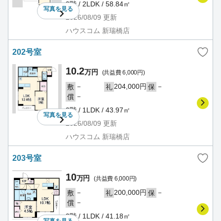
2階 / 2LDK / 58.84㎡
写真を
見る
2026/08/09
更新
ハウスコム 新瑞橋店
202号室
10.2
万円
(共益費 6,000円)
－
204,000円
－
敷
礼
保
－
償
2階 / 1LDK / 43.97㎡
写真を
見る
2026/08/09
更新
ハウスコム 新瑞橋店
203号室
10
万円
(共益費 6,000円)
－
200,000円
－
敷
礼
保
－
償
2階 / 1LDK / 41.18㎡