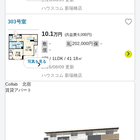
ハウスコム 新瑞橋店
303号室
10.1
万円
(共益費 6,000円)
－
202,000円
－
敷
礼
保
－
償
3階 / 1LDK / 41.18㎡
写真を
見る
2026/08/09
更新
ハウスコム 新瑞橋店
Collab 北宿
賃貸アパート