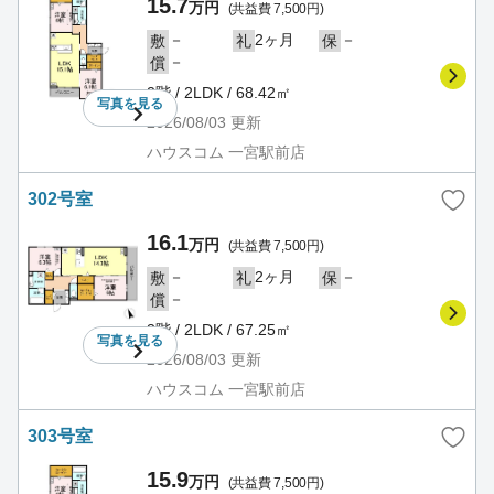
15.7
万円
(共益費 7,500円)
－
2ヶ月
－
敷
礼
保
－
償
2階 / 2LDK / 68.42㎡
写真を
見る
2026/08/03
更新
ハウスコム 一宮駅前店
302号室
16.1
万円
(共益費 7,500円)
－
2ヶ月
－
敷
礼
保
－
償
3階 / 2LDK / 67.25㎡
写真を
見る
2026/08/03
更新
ハウスコム 一宮駅前店
303号室
15.9
万円
(共益費 7,500円)