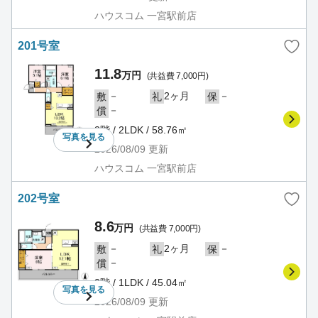
ハウスコム 一宮駅前店
201号室
11.8
万円
(共益費 7,000円)
－
2ヶ月
－
敷
礼
保
－
償
2階 / 2LDK / 58.76㎡
写真を
見る
2026/08/09
更新
ハウスコム 一宮駅前店
202号室
8.6
万円
(共益費 7,000円)
－
2ヶ月
－
敷
礼
保
－
償
2階 / 1LDK / 45.04㎡
写真を
見る
2026/08/09
更新