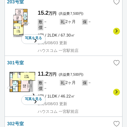
203号室
15.2
万円
(共益費 7,500円)
－
2ヶ月
－
敷
礼
保
－
償
2階 / 2LDK / 67.30㎡
写真を
見る
2026/08/03
更新
ハウスコム 一宮駅前店
301号室
11.2
万円
(共益費 7,500円)
－
2ヶ月
－
敷
礼
保
－
償
3階 / 1LDK / 46.22㎡
写真を
見る
2026/08/03
更新
ハウスコム 一宮駅前店
302号室