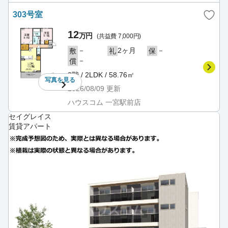
303号室
12
万円
(共益費 7,000円)
－
2ヶ月
－
敷
礼
保
－
償
3階 / 2LDK / 58.76㎡
写真を
見る
2026/08/09
更新
ハウスコム 一宮駅前店
セイグレイス
賃貸アパート