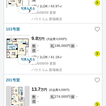
1階 / 1LDK / 43.97㎡
写真を
見る
2026/08/09
更新
ハウスコム 新瑞橋店
103号室
9.8
万円
(共益費 6,000円)
－
196,000円
－
敷
礼
保
－
償
1階 / 1LDK / 41.18㎡
写真を
見る
2026/08/09
更新
ハウスコム 新瑞橋店
201号室
13.7
万円
(共益費 6,000円)
－
274,000円
－
敷
礼
保
－
償