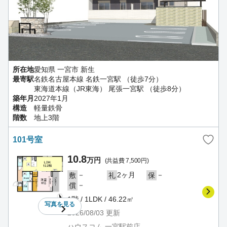
所在地
愛知県 一宮市 新生
最寄駅
名鉄名古屋本線 名鉄一宮駅 （徒歩7分）
東海道本線（JR東海） 尾張一宮駅 （徒歩8分）
築年月
2027年1月
構造
軽量鉄骨
階数
地上3階
101号室
10.8
万円
(共益費 7,500円)
－
2ヶ月
－
敷
礼
保
－
償
1階 / 1LDK / 46.22㎡
写真を
見る
2026/08/03
更新
ハウスコム 一宮駅前店