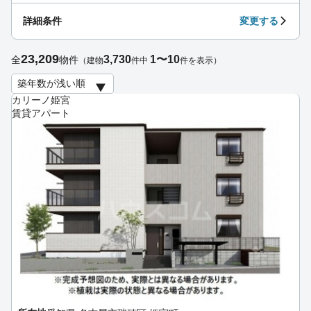
詳細条件
変更する
23,209
3,730
1〜10
全
物件
（建物
件中
件を表示）
カリーノ姫宮
賃貸アパート