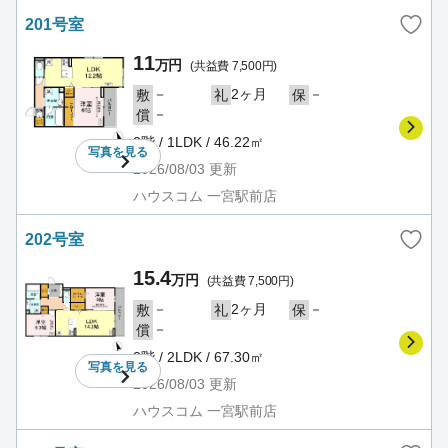
201号室
11
万円
(共益費 7,500円)
－
2ヶ月
－
敷
礼
保
－
償
2階 / 1LDK / 46.22㎡
写真を
見る
2026/08/03
更新
ハウスコム 一宮駅前店
202号室
15.4
万円
(共益費 7,500円)
－
2ヶ月
－
敷
礼
保
－
償
2階 / 2LDK / 67.30㎡
写真を
見る
2026/08/03
更新
ハウスコム 一宮駅前店