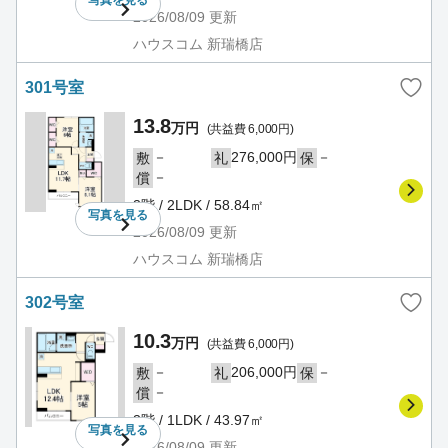
写真を
見る
2026/08/09
更新
ハウスコム 新瑞橋店
301号室
13.8
万円
(共益費 6,000円)
－
276,000円
－
敷
礼
保
－
償
3階 / 2LDK / 58.84㎡
写真を
見る
2026/08/09
更新
ハウスコム 新瑞橋店
302号室
10.3
万円
(共益費 6,000円)
－
206,000円
－
敷
礼
保
－
償
3階 / 1LDK / 43.97㎡
写真を
見る
2026/08/09
更新