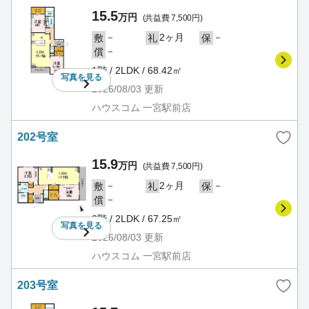
15.5
万円
(共益費 7,500円)
－
2ヶ月
－
敷
礼
保
－
償
1階 / 2LDK / 68.42㎡
写真を
見る
2026/08/03
更新
ハウスコム 一宮駅前店
202号室
15.9
万円
(共益費 7,500円)
－
2ヶ月
－
敷
礼
保
－
償
2階 / 2LDK / 67.25㎡
写真を
見る
2026/08/03
更新
ハウスコム 一宮駅前店
203号室