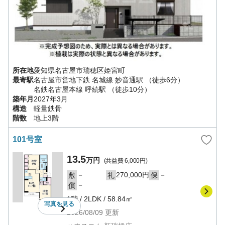
所在地
愛知県
名古屋市瑞穂区
姫宮町
最寄駅
名古屋市営地下鉄 名城線
妙音通駅
（徒歩6分）
名鉄名古屋本線
呼続駅
（徒歩10分）
築年月
2027年3月
構造
軽量鉄骨
階数
地上3階
101号室
13.5
万円
(共益費
6,000円
)
－
270,000円
－
敷
礼
保
－
償
1階
/
2LDK
/
58.84㎡
写真を
見る
2026/08/09
更新