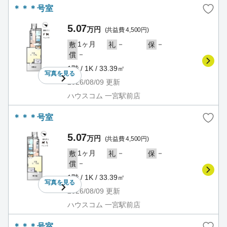
＊＊＊号室
5.07
万円
(共益費 4,500円)
1ヶ月
－
－
敷
礼
保
－
償
1階 / 1K / 33.39㎡
写真を
見る
2026/08/09
更新
ハウスコム 一宮駅前店
＊＊＊号室
5.07
万円
(共益費 4,500円)
1ヶ月
－
－
敷
礼
保
－
償
1階 / 1K / 33.39㎡
写真を
見る
2026/08/09
更新
ハウスコム 一宮駅前店
＊＊＊号室