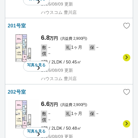
2026/08/09
更新
ハウスコム 豊川店
201号室
6.8
万円
(共益費 2,900円)
－
1ヶ月
－
敷
礼
保
－
償
2階 / 2LDK / 50.45㎡
写真を
見る
2026/08/09
更新
ハウスコム 豊川店
202号室
6.6
万円
(共益費 2,900円)
－
1ヶ月
－
敷
礼
保
－
償
2階 / 2LDK / 50.48㎡
写真を
見る
2026/08/09
更新