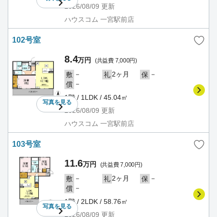
2026/08/09
更新
ハウスコム 一宮駅前店
102号室
8.4
万円
(共益費 7,000円)
－
2ヶ月
－
敷
礼
保
－
償
1階 / 1LDK / 45.04㎡
写真を
見る
2026/08/09
更新
ハウスコム 一宮駅前店
103号室
11.6
万円
(共益費 7,000円)
－
2ヶ月
－
敷
礼
保
－
償
1階 / 2LDK / 58.76㎡
写真を
見る
2026/08/09
更新