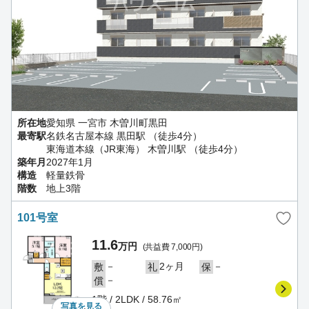
所在地
愛知県 一宮市 木曽川町黒田
最寄駅
名鉄名古屋本線 黒田駅 （徒歩4分）
東海道本線（JR東海） 木曽川駅 （徒歩4分）
築年月
2027年1月
構造
軽量鉄骨
階数
地上3階
101号室
11.6
万円
(共益費 7,000円)
－
2ヶ月
－
敷
礼
保
－
償
1階 / 2LDK / 58.76㎡
写真を
見る