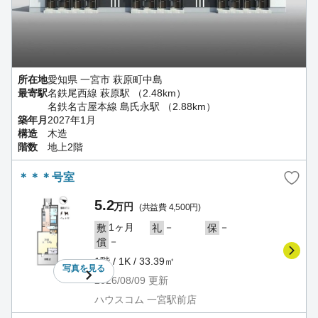
所在地
愛知県 一宮市 萩原町中島
最寄駅
名鉄尾西線 萩原駅 （2.48km）
名鉄名古屋本線 島氏永駅 （2.88km）
築年月
2027年1月
構造
木造
階数
地上2階
＊＊＊号室
5.2
万円
(共益費 4,500円)
1ヶ月
－
－
敷
礼
保
－
償
1階 / 1K / 33.39㎡
写真を
見る
2026/08/09
更新
ハウスコム 一宮駅前店