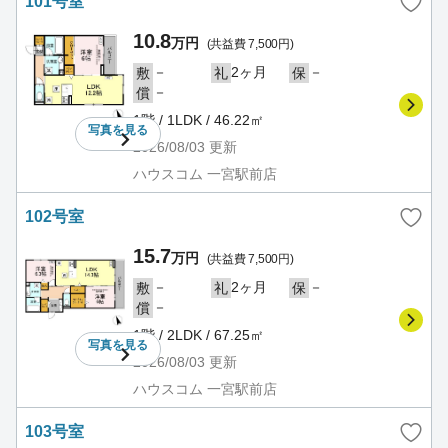
101号室
10.8
万円
(共益費 7,500円)
－
2ヶ月
－
敷
礼
保
－
償
1階 / 1LDK / 46.22㎡
写真を
見る
2026/08/03
更新
ハウスコム 一宮駅前店
102号室
15.7
万円
(共益費 7,500円)
－
2ヶ月
－
敷
礼
保
－
償
1階 / 2LDK / 67.25㎡
写真を
見る
2026/08/03
更新
ハウスコム 一宮駅前店
103号室