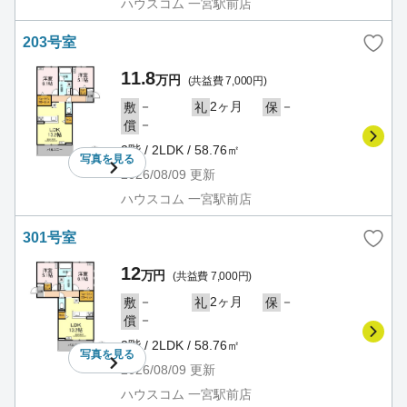
ハウスコム 一宮駅前店
203号室
11.8
万円
(共益費 7,000円)
－
2ヶ月
－
敷
礼
保
－
償
2階 / 2LDK / 58.76㎡
写真を
見る
2026/08/09
更新
ハウスコム 一宮駅前店
301号室
12
万円
(共益費 7,000円)
－
2ヶ月
－
敷
礼
保
－
償
3階 / 2LDK / 58.76㎡
写真を
見る
2026/08/09
更新
ハウスコム 一宮駅前店