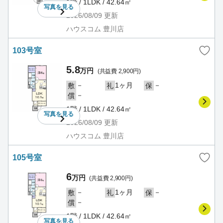
1階 / 1LDK / 42.64㎡
写真を
見る
2026/08/09
更新
ハウスコム 豊川店
103号室
5.8
万円
(共益費 2,900円)
－
1ヶ月
－
敷
礼
保
－
償
1階 / 1LDK / 42.64㎡
写真を
見る
2026/08/09
更新
ハウスコム 豊川店
105号室
6
万円
(共益費 2,900円)
－
1ヶ月
－
敷
礼
保
－
償
1階 / 1LDK / 42.64㎡
写真を
見る