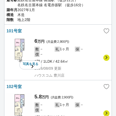
最寄駅
名鉄名古屋本線 御油駅 （徒歩12分）
名鉄名古屋本線 名電赤坂駅 （徒歩16分）
築年月
2027年1月
構造
木造
階数
地上2階
101号室
6
万円
(共益費 2,900円)
－
1ヶ月
－
敷
礼
保
－
償
1階 / 1LDK / 42.64㎡
写真を
見る
2026/08/09
更新
ハウスコム 豊川店
102号室
5.8
万円
(共益費 2,900円)
－
1ヶ月
－
敷
礼
保
－
償