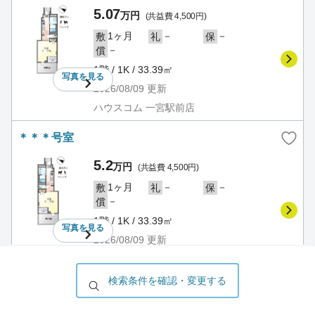
5.07
万円
(共益費 4,500円)
1ヶ月
－
－
敷
礼
保
－
償
1階 / 1K / 33.39㎡
写真を
見る
2026/08/09
更新
ハウスコム 一宮駅前店
＊＊＊号室
5.2
万円
(共益費 4,500円)
1ヶ月
－
－
敷
礼
保
－
償
1階 / 1K / 33.39㎡
写真を
見る
2026/08/09
更新
ハウスコム 一宮駅前店
検索条件を確認・変更する
＊＊＊号室