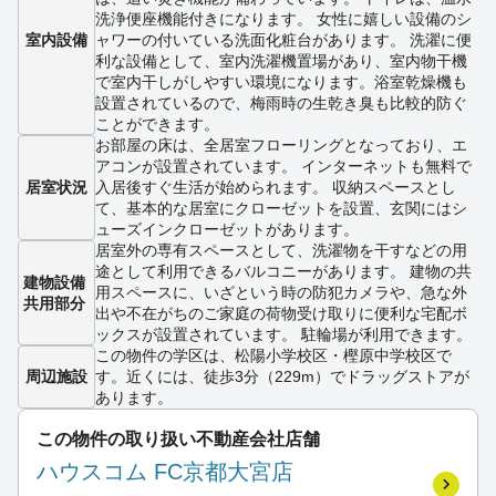
洗浄便座機能付きになります。 女性に嬉しい設備のシ
室内設備
ャワーの付いている洗面化粧台があります。 洗濯に便
利な設備として、室内洗濯機置場があり、室内物干機
で室内干しがしやすい環境になります。浴室乾燥機も
設置されているので、梅雨時の生乾き臭も比較的防ぐ
ことができます。
お部屋の床は、全居室フローリングとなっており、エ
アコンが設置されています。 インターネットも無料で
居室状況
入居後すぐ生活が始められます。 収納スペースとし
て、基本的な居室にクローゼットを設置、玄関にはシ
ューズインクローゼットがあります。
居室外の専有スペースとして、洗濯物を干すなどの用
途として利用できるバルコニーがあります。 建物の共
建物設備
用スペースに、いざという時の防犯カメラや、急な外
共用部分
出や不在がちのご家庭の荷物受け取りに便利な宅配ボ
ックスが設置されています。 駐輪場が利用できます。
この物件の学区は、松陽小学校区・樫原中学校区で
周辺施設
す。近くには、徒歩3分（229m）でドラッグストアが
あります。
この物件の取り扱い不動産会社店舗
ハウスコム FC京都大宮店