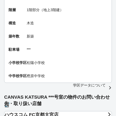
階層
1階部分（地上3階建）
構造
木造
築年数
新築
駐車場
***
小学校学区
松陽小学校
中学校学区
樫原中学校
学区データについて
CANVAS KATSURA ***号室の物件のお問い合わせ
先・取り扱い店舗
ハウスコム FC京都大宮店