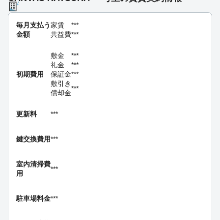
毎月支払う
家賃
***
金額
共益費
***
敷金
***
礼金
***
初期費用
保証金
***
敷引き
***
償却金
更新料
***
鍵交換費用
***
室内清掃費
***
用
駐車場料金
***