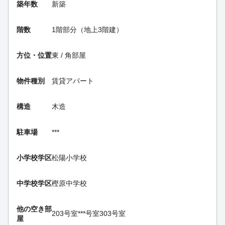
築年数
新築
階数
1階部分（地上3階建）
方位・位置
東 / 角部屋
物件種別
賃貸アパート
構造
木造
駐車場
***
小学校学区
松陽小学校
中学校学区
樫原中学校
他の空き部
203号室
***号室
303号室
屋