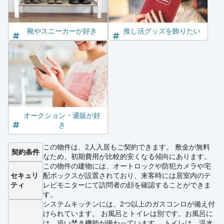
靴やスニーカーが好き
推し活グッズを飾りたい
オークション・通販が好
き
この物件は、2人入居もご契約できます。 敷金が無料
契約条件
なため、初期費用が比較的安くなる傾向にあります。
この物件の建物には、オートロックや防犯カメラや宅
セキュリ
配ボックスが設置されており、来客時には居室内のテ
ティ
レビモニターにて訪問者の顔を確認することができま
す。
システムキッチンには、2つ以上のガスコンロが備え付
けられています。 お風呂とトイレは別です。お風呂に
は、追い焚き機能が備わっています。 トイレは、温水