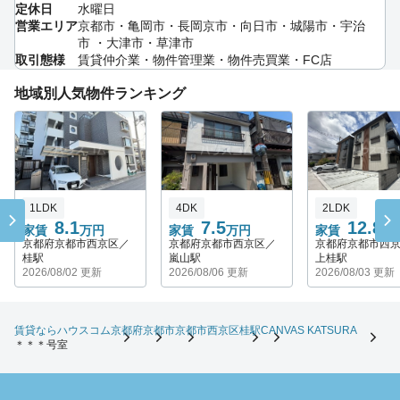
定休日
水曜日
営業エリア
京都市・亀岡市・長岡京市・向日市・城陽市・宇治
市 ・大津市・草津市
取引態様
賃貸仲介業・物件管理業・物件売買業・FC店
地域別人気物件ランキング
1LDK
4DK
2LDK
8.1
7.5
12.8
家賃
万円
家賃
万円
家賃
万
京都府京都市西京区／
京都府京都市西京区／
京都府京都市西
桂駅
嵐山駅
上桂駅
2026/08/02 更新
2026/08/06 更新
2026/08/03 更新
賃貸ならハウスコム
京都府
京都市
京都市西京区
桂駅
CANVAS KATSURA
＊＊＊号室