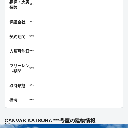
損保・
火災
***
保険
保証会社
***
契約期間
***
入居可能日
***
フリーレン
***
ト期間
取引形態
***
備考
***
CANVAS KATSURA ***号室の建物情報