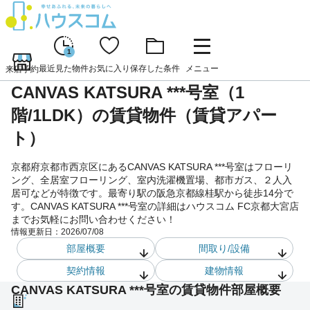
1
最近見た物件
お気に入り
保存した条件
メニュー
来店予約
CANVAS KATSURA ***号室（1
階/1LDK）の賃貸物件（賃貸アパー
ト）
京都府京都市西京区にあるCANVAS KATSURA ***号室はフローリ
ング、全居室フローリング、室内洗濯機置場、都市ガス、２人入
居可などが特徴です。最寄り駅の阪急京都線桂駅から徒歩14分で
す。CANVAS KATSURA ***号室の詳細はハウスコム FC京都大宮店
までお気軽にお問い合わせください！
情報更新日：
2026/07/08
部屋概要
間取り/設備
契約情報
建物情報
CANVAS KATSURA ***号室の賃貸物件部屋概要