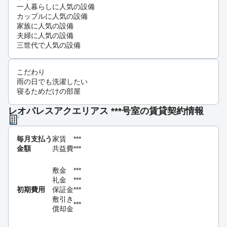
一人暮らしに人気の設備
カップルに人気の設備
家族に人気の設備
夫婦に人気の設備
三世代で人気の設備
こだわり
雨の日でも洗濯したい
寝るためだけの部屋
レオパレスアクエリアス ***号室の賃貸契約情報
毎月支払う
家賃
***
金額
共益費
***
敷金
***
礼金
***
初期費用
保証金
***
敷引き
***
償却金