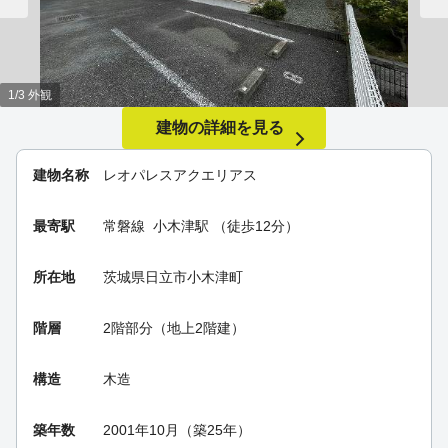
1/3 外観
建物の詳細を見る
建物名称
レオパレスアクエリアス
最寄駅
常磐線
小木津駅
（徒歩12分）
所在地
茨城県日立市小木津町
階層
2階部分（地上2階建）
構造
木造
築年数
2001年10月（築25年）