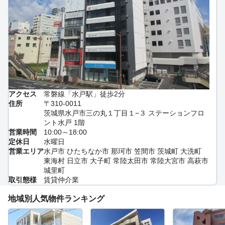
アクセス
常磐線「水戸駅」徒歩2分
住所
〒310-0011
茨城県水戸市三の丸１丁目１−３ ステーションフロ
ント水戸 1階
営業時間
10:00～18:00
定休日
水曜日
営業エリア
水戸市 ひたちなか市 那珂市 笠間市 茨城町 大洗町
東海村 日立市 大子町 常陸太田市 常陸大宮市 高萩市
城里町
取引態様
賃貸仲介業
地域別人気物件ランキング