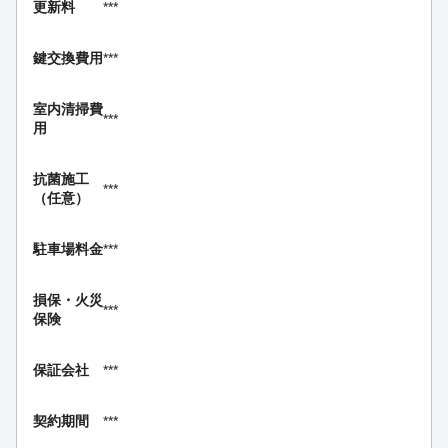
更新料
***
鍵交換費用
***
室内清掃費
***
用
抗菌施工
***
（任意）
駐車場料金
***
損保・
火災
***
保険
保証会社
***
契約期間
***