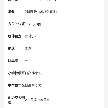
階数
2階部分（地上2階建）
方位・位置
ー / その他
物件種別
賃貸アパート
構造
木造
駐車場
***
小学校学区
日高小学校
中学校学区
日高中学校
他の空き部
206号室
209号室
屋