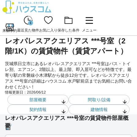
1
最近見た物件
お気に入り
保存した条件
メニュー
来店予約
レオパレスアクエリアス ***号室（2
階/1K）の賃貸物件（賃貸アパート）
茨城県日立市にあるレオパレスアクエリアス ***号室はバス・トイ
レ別、エアコン、2階以上、最上階、即入居可などが特徴です。最
寄り駅の常磐線小木津駅から徒歩12分です。レオパレスアクエリ
アス ***号室の詳細はハウスコム 水戸駅前店までお気軽にお問い合
わせください！
情報更新日：
2026/06/12
部屋概要
間取り/設備
契約情報
建物情報
レオパレスアクエリアス ***号室の賃貸物件部屋概
要