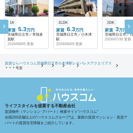
1K
2LDK
2DK
5.3
6.3
3
家賃
万円
家賃
万円
家賃
万円
茨城県日立市／常陸多
茨城県日立市／小木津
茨城県日立市／
賀駅
駅
2026/07/30 更新
2026/08/05 更新
2026/08/05 更新
賃貸ならハウスコム
茨城県
日立市
小木津駅
レオパレスアクエリアス
＊＊＊号室
ライフスタイルを提案する不動産会社
賃貸物件（マンション･アパート）検索サイト"ハウスコム"
全国200店舗以上の"ハウスコムグループ"は、最新の賃貸マンション・賃貸ア
パートの賃貸住宅情報をご紹介しています。