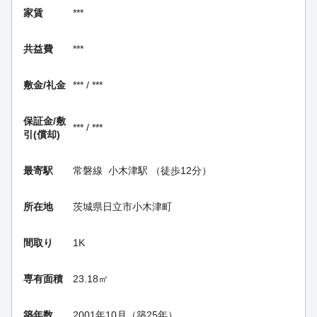
家賃
***
共益費
***
敷金/礼金
*** / ***
保証金/
敷
*** / ***
引(償却)
最寄駅
常磐線
小木津駅
（徒歩12分）
所在地
茨城県日立市小木津町
間取り
1K
専有面積
23.18㎡
築年数
2001年10月（築25年）