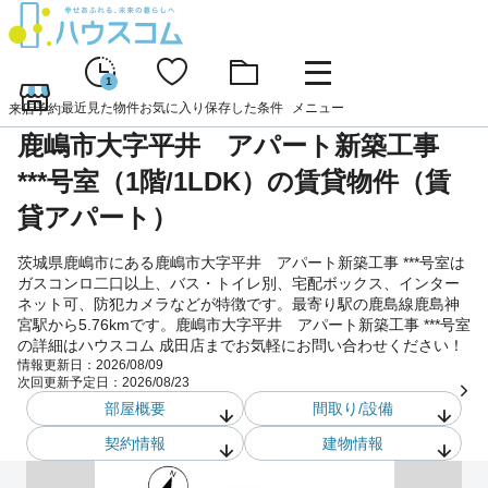
1
最近見た物件
お気に入り
保存した条件
メニュー
来店予約
鹿嶋市大字平井 アパート新築工事
***号室（1階/1LDK）の賃貸物件（賃
貸アパート）
茨城県鹿嶋市にある鹿嶋市大字平井 アパート新築工事 ***号室は
ガスコンロ二口以上、バス・トイレ別、宅配ボックス、インター
ネット可、防犯カメラなどが特徴です。最寄り駅の鹿島線鹿島神
宮駅から5.76kmです。鹿嶋市大字平井 アパート新築工事 ***号室
の詳細はハウスコム 成田店までお気軽にお問い合わせください！
情報更新日：
2026/08/09
次回更新予定日：
2026/08/23
部屋概要
間取り/設備
契約情報
建物情報