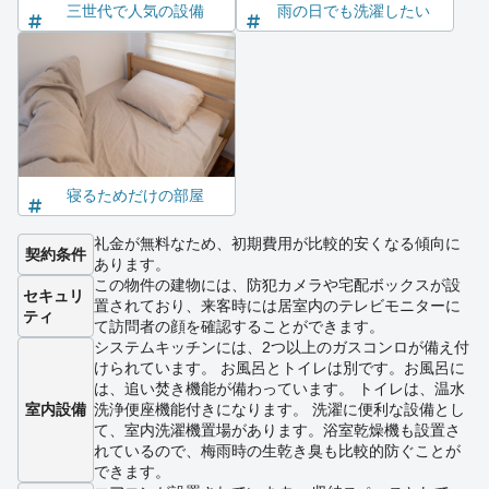
三世代で人気の設備
雨の日でも洗濯したい
寝るためだけの部屋
礼金が無料なため、初期費用が比較的安くなる傾向に
契約条件
あります。
この物件の建物には、防犯カメラや宅配ボックスが設
セキュリ
置されており、来客時には居室内のテレビモニターに
ティ
て訪問者の顔を確認することができます。
システムキッチンには、2つ以上のガスコンロが備え付
けられています。 お風呂とトイレは別です。お風呂に
は、追い焚き機能が備わっています。 トイレは、温水
室内設備
洗浄便座機能付きになります。 洗濯に便利な設備とし
て、室内洗濯機置場があります。浴室乾燥機も設置さ
れているので、梅雨時の生乾き臭も比較的防ぐことが
できます。