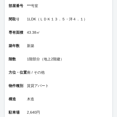
部屋番号
***号室
間取り
1LDK（ＬＤＫ１３．５・洋４．１）
専有面積
43.38㎡
築年数
新築
階数
1階部分（地上2階建）
方位・位置
南 / その他
物件種別
賃貸アパート
構造
木造
駐車場
2,640円