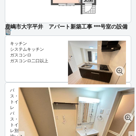
鹿嶋市大字平井 アパート新築工事 ***号室の設備
キッチン
システムキッチン
ガスコンロ
ガスコンロ二口以上
バ
ス・
トイ
レ
バ
ス・
トイ
レ別