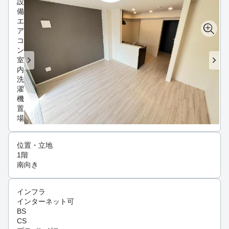
設
備
エ
ア
コ
ン
室
内
洗
濯
機
置
場
位置・立地
1階
南向き
インフラ
インターネット可
BS
CS