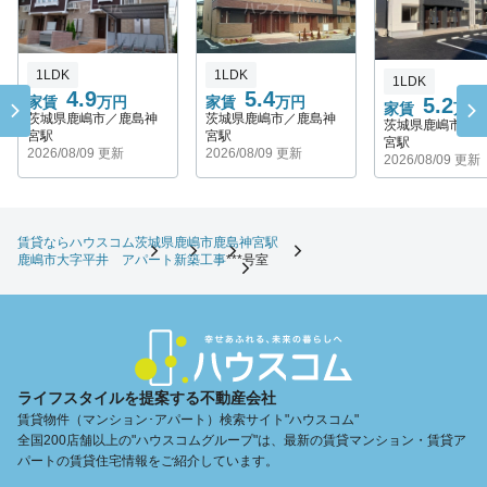
1LDK
1LDK
1LDK
5.4
4.9
家賃
万円
5.2
家賃
万円
家賃
万円
茨城県鹿嶋市／鹿島神
茨城県鹿嶋市／鹿島神
茨城県鹿嶋市／
宮駅
宮駅
宮駅
2026/08/09 更新
2026/08/09 更新
2026/08/09 更新
賃貸ならハウスコム
茨城県
鹿嶋市
鹿島神宮駅
鹿嶋市大字平井 アパート新築工事
***号室
ライフスタイルを提案する不動産会社
賃貸物件（マンション･アパート）検索サイト"ハウスコム"
全国200店舗以上の"ハウスコムグループ"は、最新の賃貸マンション・賃貸ア
パートの賃貸住宅情報をご紹介しています。