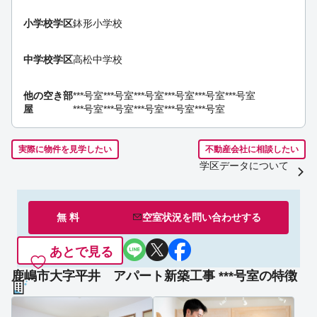
小学校学区
鉢形小学校
中学校学区
高松中学校
他の空き部
***号室
***号室
***号室
***号室
***号室
***号室
屋
***号室
***号室
***号室
***号室
***号室
実際に物件を見学したい
不動産会社に相談したい
学区データについて
無 料
空室状況を
問い合わせ
する
あとで見る
鹿嶋市大字平井 アパート新築工事 ***号室の特徴