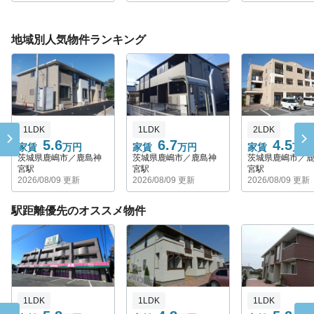
地域別人気物件ランキング
1LDK
1LDK
2LDK
5.6
6.7
4.5
家賃
万円
家賃
万円
家賃
万円
茨城県鹿嶋市／鹿島神
茨城県鹿嶋市／鹿島神
茨城県鹿嶋市／
宮駅
宮駅
宮駅
2026/08/09 更新
2026/08/09 更新
2026/08/09 更新
駅距離優先のオススメ物件
1LDK
1LDK
1LDK