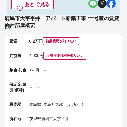
あとで見る
鹿嶋市大字平井 アパート新築工事 ***号室の賃貸
物件部屋概要
家賃
6.2
万円
初期費用を
知りたい
共益費
4,000円
入居可能時期
を知りたい
敷金/礼金
1ヶ月 / －
保証金/
敷
－ / －
引(償却)
最寄駅
鹿島線
鹿島神宮駅
（5.76km）
所在地
茨城県鹿嶋市大字平井