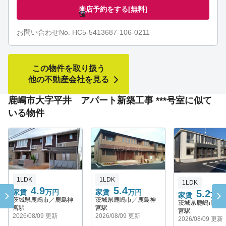
来店予約をする
[無料]
お問い合わせNo. HC5-5413687-106-0211
この物件を取り扱う
他の不動産会社を見る
鹿嶋市大字平井 アパート新築工事 ***号室に似て
いる物件
1LDK
1LDK
1LDK
5.4
4.9
家賃
万円
5.2
家賃
万円
家賃
万円
茨城県鹿嶋市／鹿島神
茨城県鹿嶋市／鹿島神
茨城県鹿嶋市／
宮駅
宮駅
宮駅
2026/08/09 更新
2026/08/09 更新
2026/08/09 更新