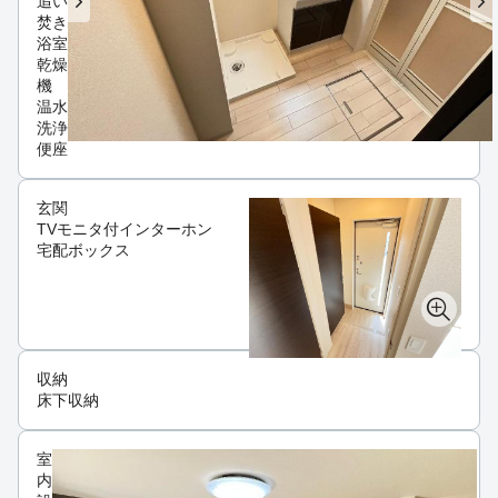
追い
焚き
浴室
乾燥
機
温水
洗浄
便座
玄関
TVモニタ付インターホン
宅配ボックス
収納
床下収納
室
内