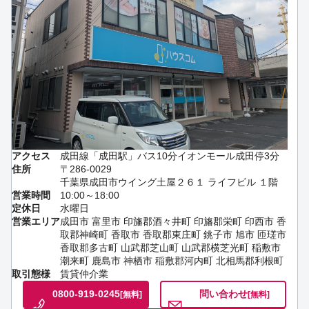
アクセス
成田線「成田駅」バス10分イオンモール成田停3分
住所
〒286-0029
千葉県成田市ウイング土屋２６１ ライフビル １階
営業時間
10:00～18:00
定休日
水曜日
営業エリア
成田市 富里市 印旛郡酒々井町 印旛郡栄町 印西市 香
取郡神崎町 香取市 香取郡東庄町 銚子市 旭市 匝瑳市
香取郡多古町 山武郡芝山町 山武郡横芝光町 稲敷市
潮来町 鹿島市 神栖市 稲敷郡河内町 北相馬郡利根町
取引態様
賃貸仲介業
0800-919-0245
問い合わせ
[無料]
[無料]