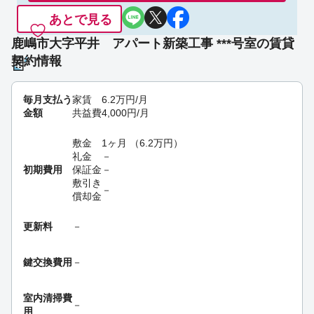
あとで見る
鹿嶋市大字平井 アパート新築工事 ***号室の賃貸
契約情報
毎月支払う
家賃
6.2
万円
/月
金額
共益費
4,000
円
/月
敷金
1ヶ月
（
6.2
万円
）
礼金
－
初期費用
保証金
－
敷引き
－
償却金
更新料
－
鍵交換費用
－
室内清掃費
－
用