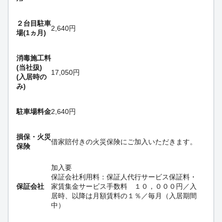
２台目駐車
2,640円
場(1ヵ月)
消毒施工料
(当社扱)
17,050円
(入居時の
み)
駐車場料金
2,640円
損保・
火災
借家賠付きの火災保険にご加入いただきます。
保険
加入要
保証会社利用料：保証人代行サービス保証料・
保証会社
家賃集金サービス手数料 １０，０００円／入
居時、以降は月額賃料の１％／毎月（入居期間
中）