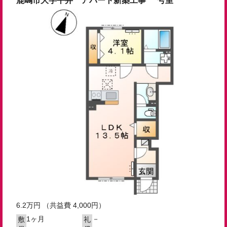
鹿嶋市大字平井 アパート新築工事 ***号室
6.2
万円
（共益費 4,000円）
1ヶ月
－
敷
礼