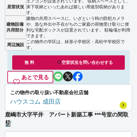
エアコンが設置されています。 収納スペースとして、
居室状況
床下収納といったあれば嬉しい用途別収納がありま
す。
建物の共用スペースに、いざという時の防犯カメラ
建物設備
や、急な外出や不在がちのご家庭の荷物受け取りに便
共用部分
利な宅配ボックスが設置されています。 駐輪場が利用
できます。
この物件の学区は、鉢形小学校区・高松中学校区で
周辺施設
す。
無 料
空室状況を
問い合わせ
する
あとで見る
この物件の取り扱い不動産会社店舗
ハウスコム 成田店
鹿嶋市大字平井 アパート新築工事 ***号室の間取
り