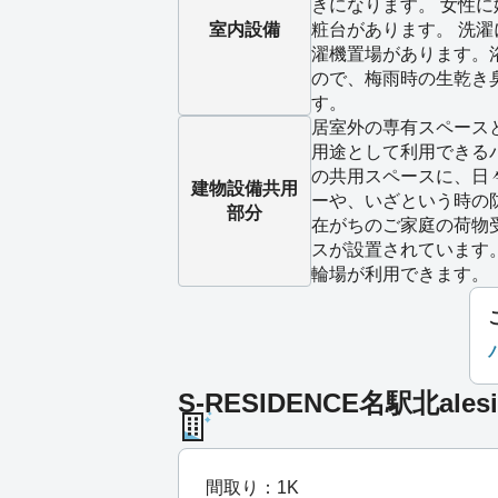
きになります。 女性
室内設備
粧台があります。 洗
濯機置場があります。
ので、梅雨時の生乾き
す。
居室外の専有スペース
用途として利用できる
の共用スペースに、日
建物設備
共用
ーや、いざという時の
部分
在がちのご家庭の荷物
スが設置されています
輪場が利用できます。
S-RESIDENCE名駅北ale
間取り：1K