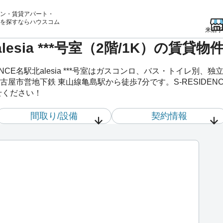
ン・賃貸アパート・
を
探すならハウスコム
来店予
北alesia ***号室（2階/1K）の
ENCE名駅北alesia ***号室はガスコンロ、バス・トイレ別
営地下鉄 東山線亀島駅から徒歩7分です。S-RESIDENCE名駅
せください！
間取り/設備
契約情報