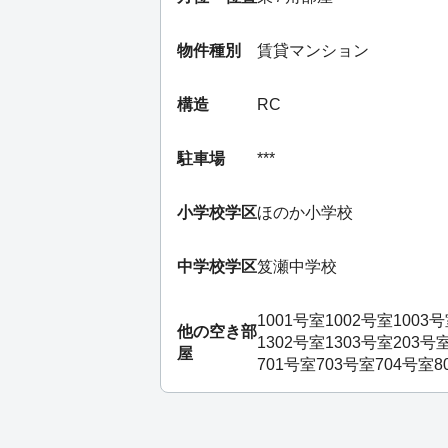
物件種別
賃貸マンション
構造
RC
駐車場
***
小学校学区
ほのか小学校
中学校学区
笈瀬中学校
1001号室
1002号室
1003
他の空き部
1302号室
1303号室
203号
屋
701号室
703号室
704号室
8