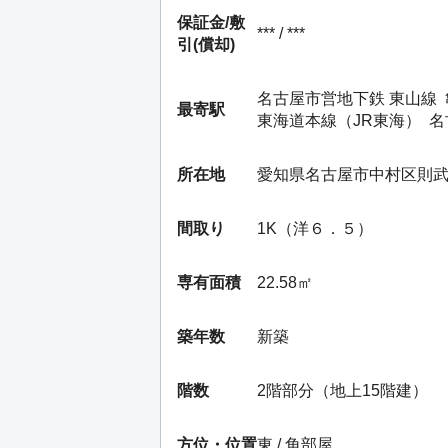
保証金/
敷
*** / ***
引(償却)
名古屋市営地下鉄 東山線
最寄駅
東海道本線（JR東海）
名
所在地
愛知県名古屋市中村区則
間取り
1K（洋６．５）
専有面積
22.58㎡
築年数
新築
階数
2階部分（地上15階建）
方位・位置
東 / 角部屋