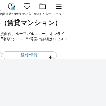
1
最近見た物件
お気に入り
保存した条件
メニュー
約
賃貸物件（賃貸マンション）
、独立洗面台、ルーフバルコニー、オンライ
北alesia ***号室の詳細はハウスコ
建物情報