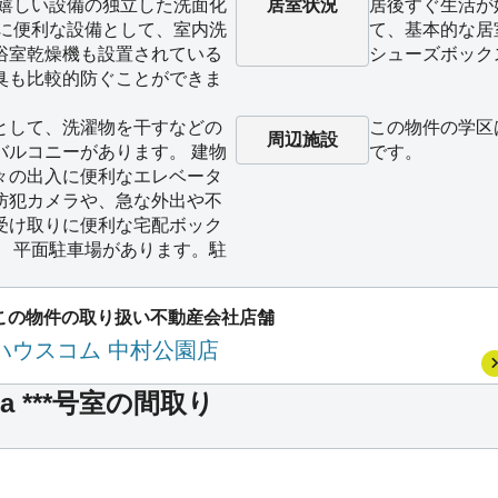
に嬉しい設備の独立した洗面化
居室状況
居後すぐ生活が
濯に便利な設備として、室内洗
て、基本的な居
浴室乾燥機も設置されている
シューズボック
臭も比較的防ぐことができま
として、洗濯物を干すなどの
この物件の学区
周辺施設
バルコニーがあります。 建物
です。
々の出入に便利なエレベータ
防犯カメラや、急な外出や不
受け取りに便利な宅配ボック
。 平面駐車場があります。駐
この物件の取り扱い不動産会社店舗
ハウスコム 中村公園店
sia ***号室の間取り