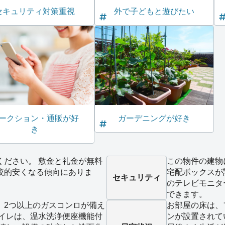
セキュリティ対策重視
外で子どもと遊びたい
ークション・通販が好
ガーデニングが好き
き
ください。 敷金と礼金が無料
この物件の建物
較的安くなる傾向にありま
宅配ボックスが
セキュリティ
のテレビモニタ
できます。
、2つ以上のガスコンロが備え
お部屋の床は、
トイレは、温水洗浄便座機能付
ンが設置されて