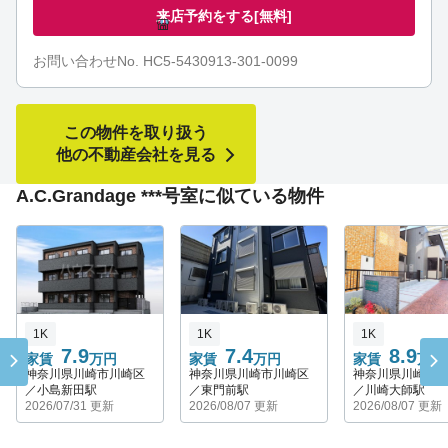
来店予約をする
[無料]
お問い合わせNo. HC5-5430913-301-0099
この物件を取り扱う
他の不動産会社を見る
A.C.Grandage ***号室に似ている物件
1K
1K
1K
7.9
7.4
8.9
家賃
万円
家賃
万円
家賃
万円
神奈川県川崎市川崎区
神奈川県川崎市川崎区
神奈川県川崎市
／小島新田駅
／東門前駅
／川崎大師駅
2026/07/31 更新
2026/08/07 更新
2026/08/07 更新