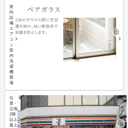
室
内
設
備
エ
ア
コ
ン
室
内
洗
濯
機
置
場
位
置・
立地
2階
以上
最上