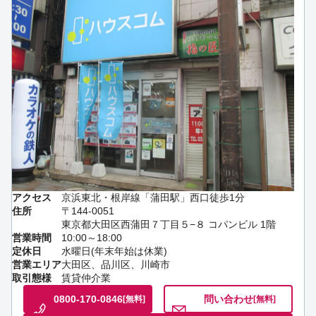
アクセス
京浜東北・根岸線「蒲田駅」西口徒歩1分
住所
〒144-0051
東京都大田区西蒲田７丁目５−８ コパンビル 1階
営業時間
10:00～18:00
定休日
水曜日(年末年始は休業)
営業エリア
大田区、品川区、川崎市
取引態様
賃貸仲介業
0800-170-0846
問い合わせ
[無料]
[無料]