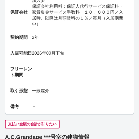
加入要
保証会社利用料：保証人代行サービス保証料・
保証会社
家賃集金サービス手数料 １０，０００円／入
居時、以降は月額賃料の１％／毎月（入居期間
中）
契約期間
2年
入居可能日
2026年09月下旬
フリーレン
－
ト期間
取引形態
一般媒介
備考
－
支払い金額の合計が知りたい
A.C.Grandage ***号室の建物情報