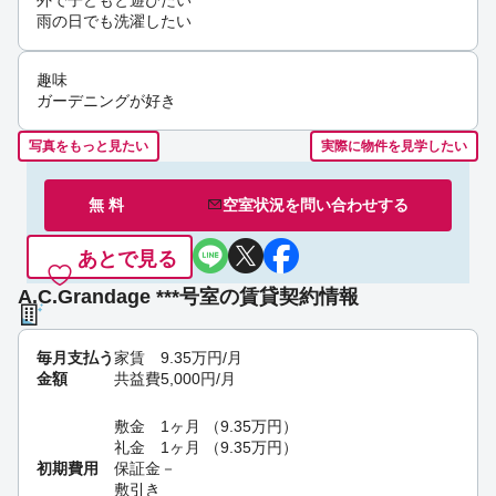
雨の日でも洗濯したい
趣味
ガーデニングが好き
写真をもっと見たい
実際に物件を見学したい
無 料
空室状況を
問い合わせ
する
あとで見る
A.C.Grandage ***号室の賃貸契約情報
毎月支払う
家賃
9.35
万円
/月
金額
共益費
5,000
円
/月
敷金
1ヶ月
（
9.35
万円
）
礼金
1ヶ月
（
9.35
万円
）
初期費用
保証金
－
敷引き