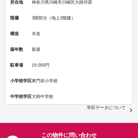
所在地
神奈川県川崎市川崎区大師河原
階層
3階部分（地上3階建）
構造
木造
築年数
新築
駐車場
19,000円
小学校学区
東門前小学校
中学校学区
大師中学校
学区データについて
この物件に問い合わせ