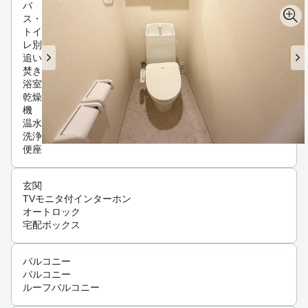
バ
ス・
トイ
レ別
追い
焚き
浴室
乾燥
機
温水
洗浄
便座
玄関
TVモニタ付インターホン
オートロック
宅配ボックス
バルコニー
バルコニー
ルーフバルコニー