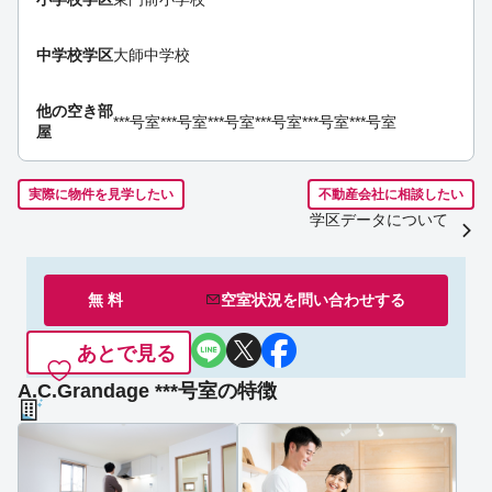
中学校学区
大師中学校
他の空き部
***号室
***号室
***号室
***号室
***号室
***号室
屋
実際に物件を見学したい
不動産会社に相談したい
学区データについて
無 料
空室状況を
問い合わせ
する
あとで見る
A.C.Grandage ***号室の特徴