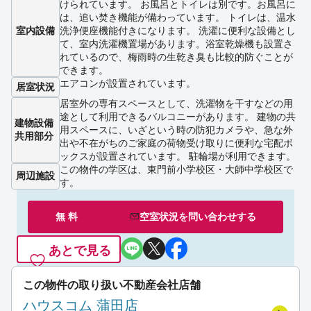
けられています。 お風呂とトイレは別です。お風呂に
は、追い焚き機能が備わっています。 トイレは、温水
室内設備
洗浄便座機能付きになります。 洗濯に便利な設備とし
て、室内洗濯機置場があります。浴室乾燥機も設置さ
れているので、梅雨時の生乾き臭も比較的防ぐことが
できます。
エアコンが設置されています。
居室状況
居室外の専有スペースとして、洗濯物を干すなどの用
途として利用できるバルコニーがあります。 建物の共
建物設備
用スペースに、いざという時の防犯カメラや、急な外
共用部分
出や不在がちのご家庭の荷物受け取りに便利な宅配ボ
ックスが設置されています。 駐輪場が利用できます。
この物件の学区は、東門前小学校区・大師中学校区で
周辺施設
す。
無 料
空室状況を
問い合わせ
する
あとで見る
この物件の取り扱い不動産会社店舗
ハウスコム 蒲田店