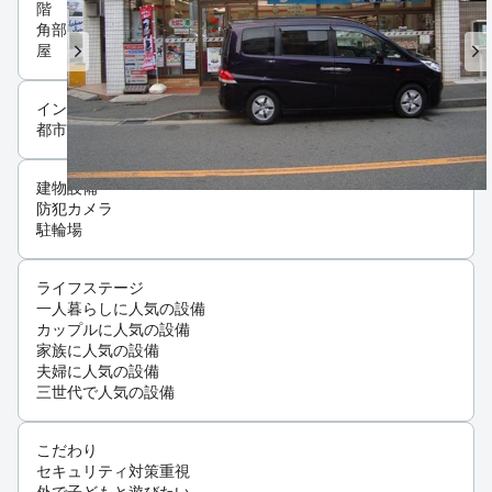
階
角部
屋
インフラ
都市ガス
建物設備
防犯カメラ
駐輪場
ライフステージ
一人暮らしに人気の設備
カップルに人気の設備
家族に人気の設備
夫婦に人気の設備
三世代で人気の設備
こだわり
セキュリティ対策重視
外で子どもと遊びたい