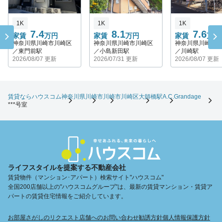
1K
1K
1K
7.4
8.1
7.6
家賃
万円
家賃
万円
家賃
万円
神奈川県川崎市川崎区
神奈川県川崎市川崎区
神奈川県川崎市
／東門前駅
／小島新田駅
／川崎駅
2026/08/07 更新
2026/07/31 更新
2026/08/07 更新
賃貸ならハウスコム
神奈川県
川崎市
川崎市川崎区
大師橋駅
A.C.Grandage
***号室
ライフスタイルを提案する不動産会社
賃貸物件（マンション･アパート）検索サイト"ハウスコム"
全国200店舗以上の"ハウスコムグループ"は、最新の賃貸マンション・賃貸ア
パートの賃貸住宅情報をご紹介しています。
お部屋さがしのリクエスト
店舗へのお問い合わせ
勧誘方針
個人情報保護方針