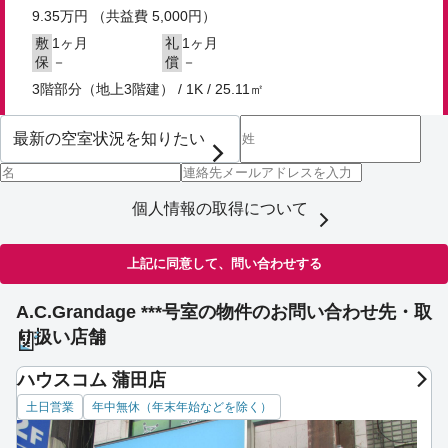
9.35
万円
（共益費 5,000円）
1ヶ月
1ヶ月
敷
礼
－
－
保
償
3階部分（地上3階建） / 1K / 25.11㎡
個人情報の取得について
上記に同意して、問い合わせする
A.C.Grandage ***号室の物件のお問い合わせ先・取
り扱い店舗
ハウスコム 蒲田店
土日営業
年中無休（年末年始などを除く）