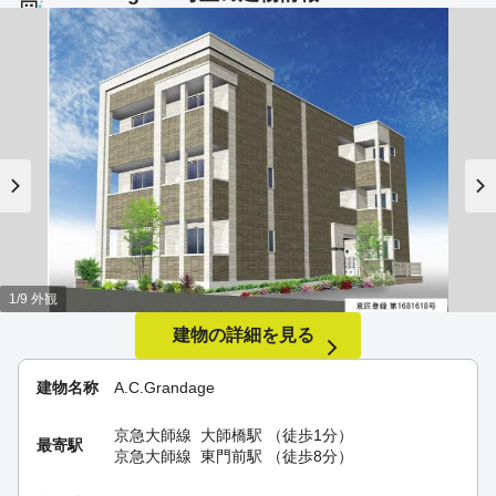
1/9 外観
建物の詳細を見る
建物名称
A.C.Grandage
京急大師線
大師橋駅
（徒歩1分）
最寄駅
京急大師線
東門前駅
（徒歩8分）