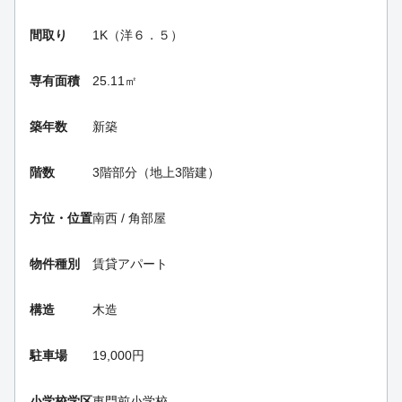
間取り
1K（洋６．５）
専有面積
25.11㎡
築年数
新築
階数
3階部分（地上3階建）
方位・位置
南西 / 角部屋
物件種別
賃貸アパート
構造
木造
駐車場
19,000円
小学校学区
東門前小学校