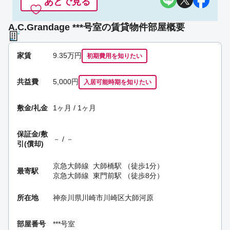
あとで見る
A.C.Grandage ***号室の賃貸物件部屋概要
家賃
9.35
万円
初期費用を
知りたい
共益費
5,000円
入居可能時期
を知りたい
敷金/礼金
1ヶ月 / 1ヶ月
保証金/
敷
－ / －
引(償却)
京急大師線
大師橋駅
（徒歩1分）
最寄駅
京急大師線
東門前駅
（徒歩8分）
所在地
神奈川県川崎市川崎区大師河原
部屋番号
***号室