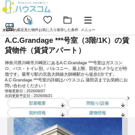
1
最近見た物件
お気に入り
保存した条件
メニュー
来店予約
A.C.Grandage ***号室（3階/1K）の賃
貸物件（賃貸アパート）
神奈川県川崎市川崎区にあるA.C.Grandage ***号室はガスコン
ロ、バス・トイレ別、バルコニー、最上階、防犯カメラなどが特
徴です。最寄り駅の京急大師線大師橋駅から徒歩1分です。
A.C.Grandage ***号室の詳細はハウスコム 蒲田店までお気軽にお
問い合わせください！
情報更新日：
2026/08/07
次回更新予定日：
2026/08/21
部屋概要
間取り/設備
契約情報
建物情報