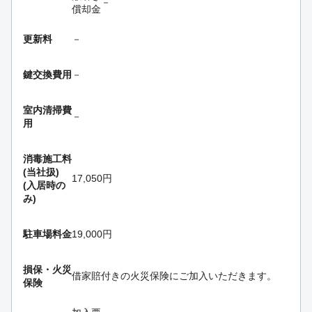
－
償却金
更新料
－
鍵交換費用
－
室内清掃費
－
用
消毒施工料
(当社扱)
17,050円
(入居時の
み)
駐車場料金
19,000円
損保・
火災
借家賠付きの火災保険にご加入いただきます。
保険