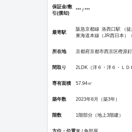
保証金/
敷
*** / ***
引(償却)
阪急京都線
洛西口駅
（徒
最寄駅
東海道本線（JR西日本）
所在地
京都府京都市西京区樫原
間取り
2LDK（洋６・洋６・Ｌ
専有面積
57.94㎡
築年数
2023年8月（築3年）
階数
1階部分（地上3階建）
方位・位置
東 / 角部屋