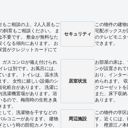
方もご相談の上、2人入居もご
この物件の建物
の飼育もご相談ください。 ま
宅配ボックスが
セキュリティ
は不要です。 敷金が無料なた
のテレビモニタ
安くなる傾向にあります。 お
できます。
家賃がクレジットカードにて
、ガスコンロが備え付けられ
お部屋の床は、
トイレは別です。お風呂には、
ンが設置されて
ています。 トイレは、温水洗
おり、インター
ます。 女性に嬉しい設備のシ
居室状況
められます。 
面化粧台があります。 洗濯に
クローゼットを
内洗濯機置場があります。浴
また、床下収納
いるので、梅雨時の生乾き臭
あります。
きます。
として、洗濯物を干すなどの
この物件の学区
バルコニーがあります。 建物
周辺施設
す。近くには、
ざという時の防犯カメラや、
ト 樫原江ノ本