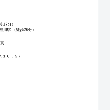
歩17分）
桂川駅
（徒歩26分）
釘貫
ＤＫ１０．９）