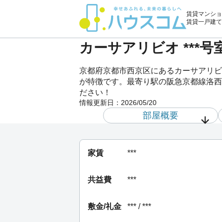
賃貸マンショ
賃貸一戸建て
カーサアリビオ ***
京都府京都市西京区にあるカーサアリビオ
が特徴です。最寄り駅の阪急京都線洛西口
ださい！
情報更新日：
2026/05/20
部屋概要
家賃
***
共益費
***
敷金/礼金
*** / ***