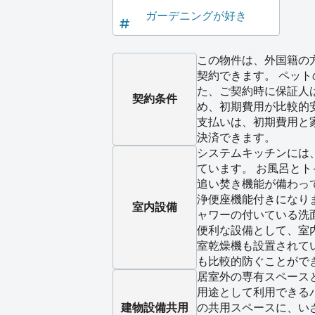
ガーデニングが好き
この物件は、外国籍の
契約できます。 ペット
た、ご契約時に保証人
契約条件
め、初期費用が比較的
支払いは、初期費用と
決済できます。
システムキッチンには
ています。 お風呂と
追い焚き機能が備わっ
浄便座機能付きになり
室内設備
ャワーの付いている洗
便利な設備として、室
室乾燥機も設置されて
も比較的防ぐことがで
居室外の専有スペース
用途として利用できる
建物設備
共用
の共用スペースに、い