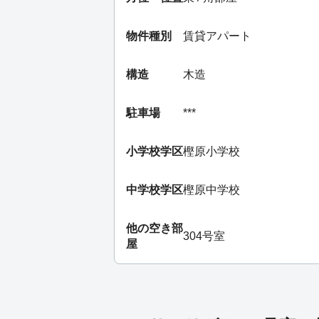
物件種別
賃貸アパート
構造
木造
駐車場
***
小学校学区
樫原小学校
中学校学区
樫原中学校
他の空き部
304号室
屋