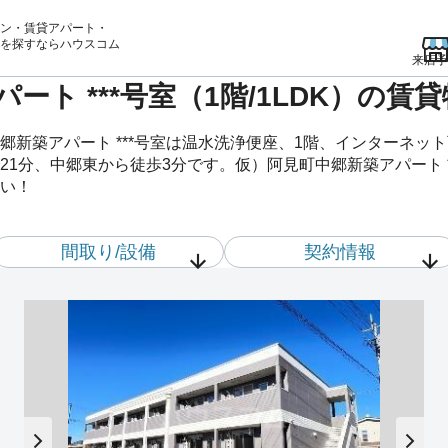
ン・賃貸アパート・
を
探すならハウスコム
来店予
ート ***号室（1階/1LDK）の
郷新築アパート ***号室は温水洗浄便座、1階、インターネッ
1分、中郷東から徒歩3分です。仮）阿見町中郷新築アパート *
い！
間取り/設備
契約情報