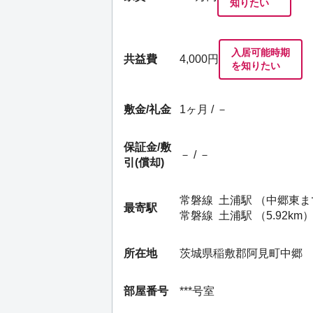
知りたい
入居可能時期
共益費
4,000円
を知りたい
敷金/礼金
1ヶ月 / －
保証金/
敷
－ / －
引(償却)
常磐線
土浦駅
（中郷東ま
最寄駅
常磐線
土浦駅
（5.92km
所在地
茨城県稲敷郡阿見町中郷
部屋番号
***号室