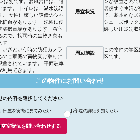
イレは別です。お風呂には、追
ンが設置されて
います。 トイレは、温水洗浄
居後すぐ生活が
居室状況
す。 女性に嬉しい設備のシャ
て、基本的な居
化粧台があります。 洗濯に便
シューズボック
洗濯機置場があります。浴室
嬉しい用途別収
るので、梅雨時の生乾き臭も
ます。
、いざという時の防犯カメラ
この物件の学区
周辺施設
ちのご家庭の荷物受け取りに
区です。
設置されています。 平面駐車
が利用できます。
この物件にお問い合わせ
せの内容を選択してください
お部屋を実際に見てみたい
お部屋の詳細を知りたい
空室状況を
問い合わせ
する