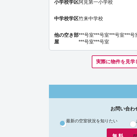
小学校学区
阿見第一小学校
中学校学区
竹来中学校
他の空き部
***号室
***号室
***号室
***号
屋
***号室
***号室
実際に物件を見学
お問い合わ
最新の空室状況を知りたい
無 料