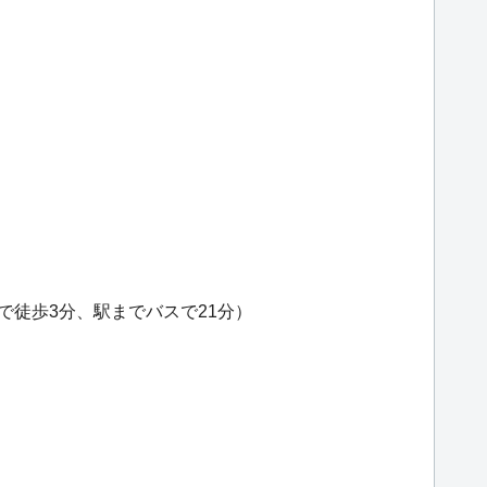
で徒歩3分、駅までバスで21分）
）