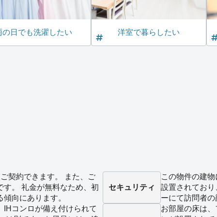
雨の日でも洗濯したい
洋室で暮らしたい
ご契約できます。 また、ご
この物件の建物
です。 礼金が無料なため、初
セキュリティ
設置されており
る傾向にあります。
ーにて訪問者の
、IHコンロが備え付けられて
お部屋の床は、