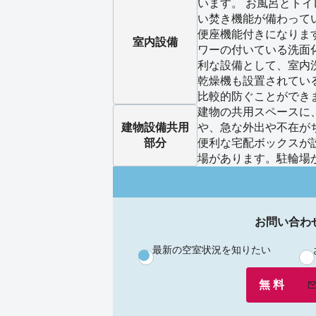
います。 お風呂とト
い焚き機能が備わって
便座機能付きになりま
室内設備
ワーの付いている洗面
利な設備として、室内
乾燥機も設置されてい
比較的防ぐことができ
建物の共用スペースに
建物設備
共用
や、急な外出や不在が
部分
便利な宅配ボックスが
場があります。駐輪場
お問い合わ
最新の空室状況を知りたい
無 料